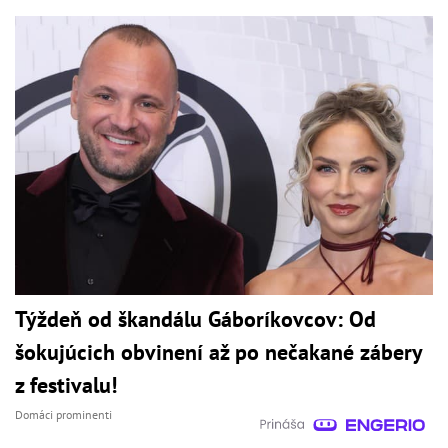
Týždeň od škandálu Gáboríkovcov: Od
šokujúcich obvinení až po nečakané zábery
z festivalu!
Domáci prominenti