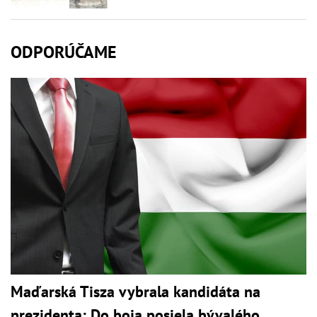
ODPORÚČAME
Maďarská Tisza vybrala kandidáta na
prezidenta: Do boja posiela bývalého