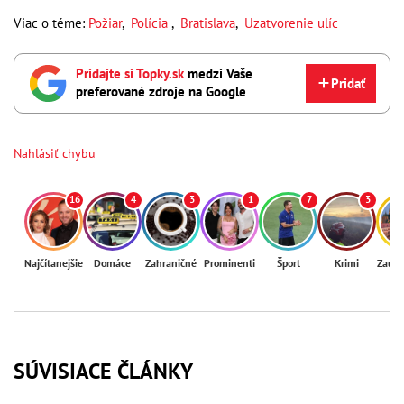
Viac o téme:
Požiar
,
Polícia
,
Bratislava
,
Uzatvorenie ulíc
Pridajte si Topky.sk
medzi Vaše
Pridať
preferované zdroje na Google
Nahlásiť chybu
16
4
3
1
7
3
Najčítanejšie
Domáce
Zahraničné
Prominenti
Šport
Krimi
Zaují
SÚVISIACE ČLÁNKY