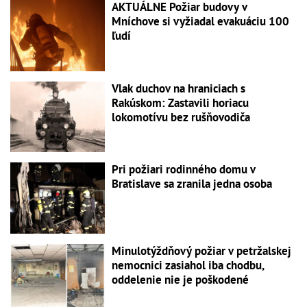
AKTUÁLNE Požiar budovy v
Mníchove si vyžiadal evakuáciu 100
ľudí
Vlak duchov na hraniciach s
Rakúskom: Zastavili horiacu
lokomotívu bez rušňovodiča
Pri požiari rodinného domu v
Bratislave sa zranila jedna osoba
Minulotýždňový požiar v petržalskej
nemocnici zasiahol iba chodbu,
oddelenie nie je poškodené