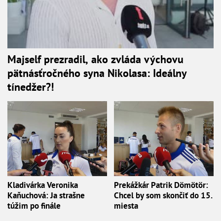
Majself prezradil, ako zvláda výchovu
pätnásťročného syna Nikolasa: Ideálny
tínedžer?!
Kladivárka Veronika
Prekážkár Patrik Dömötör:
Kaňuchová: Ja strašne
Chcel by som skončiť do 15.
túžim po finále
miesta