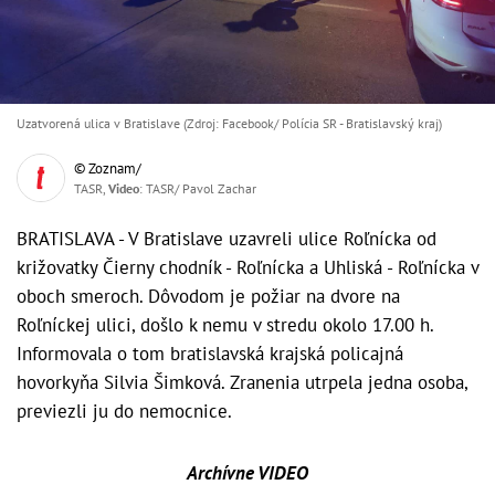
Uzatvorená ulica v Bratislave (Zdroj: Facebook/ Polícia SR - Bratislavský kraj)
© Zoznam/
TASR,
Video
: TASR/ Pavol Zachar
BRATISLAVA - V Bratislave uzavreli ulice Roľnícka od
križovatky Čierny chodník - Roľnícka a Uhliská - Roľnícka v
oboch smeroch. Dôvodom je požiar na dvore na
Roľníckej ulici, došlo k nemu v stredu okolo 17.00 h.
Informovala o tom bratislavská krajská policajná
hovorkyňa Silvia Šimková. Zranenia utrpela jedna osoba,
previezli ju do nemocnice.
Archívne VIDEO