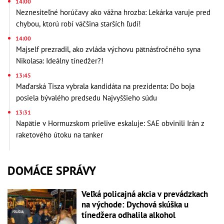
14:00
Neznesiteľné horúčavy ako vážna hrozba: Lekárka varuje pred
chybou, ktorú robí väčšina starších ľudí!
14:00
Majself prezradil, ako zvláda výchovu pätnásťročného syna
Nikolasa: Ideálny tínedžer?!
13:45
Maďarská Tisza vybrala kandidáta na prezidenta: Do boja
posiela bývalého predsedu Najvyššieho súdu
13:31
Napätie v Hormuzskom prielive eskaluje: SAE obvinili Irán z
raketového útoku na tanker
DOMÁCE SPRÁVY
Veľká policajná akcia v prevádzkach
na východe: Dychová skúška u
tínedžera odhalila alkohol