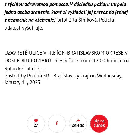
s rýchlou zdravotnou pomocou. V dôsledku požiaru utrpela
jedna osoba zranenia, ktoré si vyžiadali jej prevoz do jednej
z nemocníc na ošetrenie,"
priblížila Šimková. Polícia
udalosť vyšetruje.
UZAVRETÉ ULICE V TREŤOM BRATISLAVSKOM OKRESE V
DÔSLEDKU POŽIARU Dnes v čase okolo 17:00 h došlo na
Roľníckej ulici k...
Posted by
Polícia SR - Bratislavský kraj
on
Wednesday,
January 11, 2023
Tip na
27
Zdieľať
článok