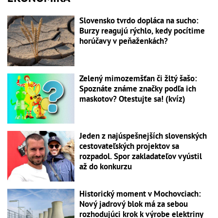
Slovensko tvrdo dopláca na sucho:
Burzy reagujú rýchlo, kedy pocítime
horúčavy v peňaženkách?
Zelený mimozemšťan či žltý šašo:
Spoznáte známe značky podľa ich
maskotov? Otestujte sa! (kvíz)
Jeden z najúspešnejších slovenských
cestovateľských projektov sa
rozpadol. Spor zakladateľov vyústil
až do konkurzu
Historický moment v Mochovciach:
Nový jadrový blok má za sebou
rozhodujúci krok k výrobe elektriny