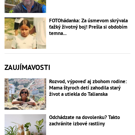
FOTOhádanka: Za úsmevom skrývala
ťažký životný boj! Prešla si obdobím
temna...
ZAUJÍMAVOSTI
Rozvod, výpoveď aj zbohom rodine:
Mama štyroch detí zahodila starý
život a utiekla do Talianska
Odchádzate na dovolenku? Takto
zachránite izbové rastliny