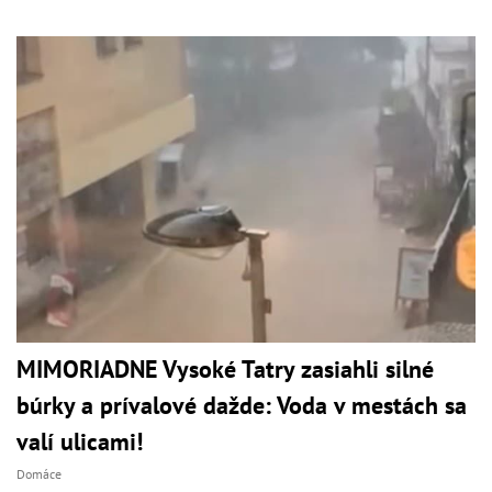
MIMORIADNE Vysoké Tatry zasiahli silné
búrky a prívalové dažde: Voda v mestách sa
valí ulicami!
Domáce