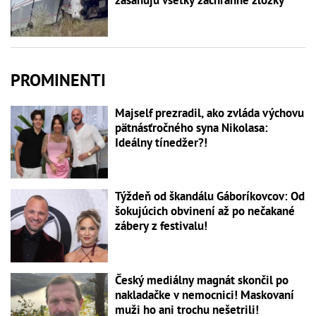
zasahujú všetky záchranné zložky
PROMINENTI
Majself prezradil, ako zvláda výchovu
pätnásťročného syna Nikolasa:
Ideálny tínedžer?!
Týždeň od škandálu Gáboríkovcov: Od
šokujúcich obvinení až po nečakané
zábery z festivalu!
Český mediálny magnát skončil po
nakladačke v nemocnici! Maskovaní
muži ho ani trochu nešetrili!