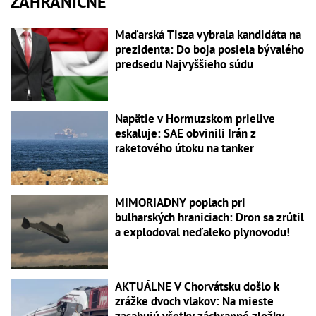
ZAHRANIČNÉ
Maďarská Tisza vybrala kandidáta na
prezidenta: Do boja posiela bývalého
predsedu Najvyššieho súdu
Napätie v Hormuzskom prielive
eskaluje: SAE obvinili Irán z
raketového útoku na tanker
MIMORIADNY poplach pri
bulharských hraniciach: Dron sa zrútil
a explodoval neďaleko plynovodu!
AKTUÁLNE V Chorvátsku došlo k
zrážke dvoch vlakov: Na mieste