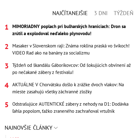
NAJČÍTANEJŠIE
3 DNI
TÝŽDEŇ
MIMORIADNY poplach pri bulharských hraniciach: Dron sa
zrútil a explodoval neďaleko plynovodu!
Masaker v Slovenskom raji: Známa roklina praská vo švíkoch!
VIDEO Rad ako na banány za socializmu
Týždeň od škandálu Gáboríkovcov: Od šokujúcich obvinení až
po nečakané zábery z festivalu!
AKTUÁLNE V Chorvátsku došlo k zrážke dvoch vlakov: Na
mieste zasahujú všetky záchranné zložky
Odstrašujúce AUTENTICKÉ zábery z nehody na D1: Dodávka
ľahla popolom, ťažko zraneného zachraňoval vrtuľník
NAJNOVŠIE ČLÁNKY