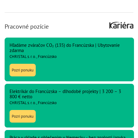
Pracovné pozície
Hľadáme zváračov CO₂ (135) do Francúzska | Ubytovanie
zdarma
CHRISTAL s. r. o., Francúzsko
Pozri ponuku
Elektrikár do Francúzska – dlhodobé projekty | 3 200 – 3
800 € netto
CHRISTAL s. r. o., Francúzsko
Pozri ponuku
Práca v sklade s oblečením v Nemecku - bez znalosti jazyka