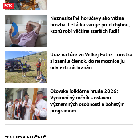
FOTO
Neznesiteľné horúčavy ako vážna
hrozba: Lekárka varuje pred chybou,
ktorú robí väčšina starších ľudí!
Úraz na túre vo Veľkej Fatre: Turistka
si zranila členok, do nemocnice ju
odviezli záchranári
Očovská folklórna hruda 2026:
Výnimočný ročník s oslavou
významných osobností a bohatým
programom