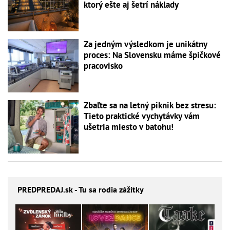
ktorý ešte aj šetrí náklady
Za jedným výsledkom je unikátny
proces: Na Slovensku máme špičkové
pracovisko
Zbaľte sa na letný piknik bez stresu:
Tieto praktické vychytávky vám
ušetria miesto v batohu!
PREDPREDAJ
.sk - Tu sa rodia zážitky