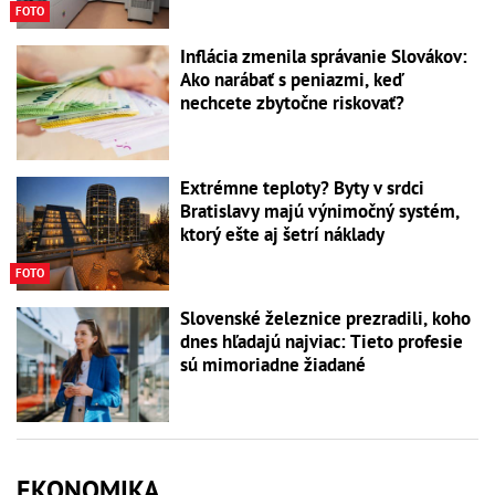
FOTO
Inflácia zmenila správanie Slovákov:
Ako narábať s peniazmi, keď
nechcete zbytočne riskovať?
Extrémne teploty? Byty v srdci
Bratislavy majú výnimočný systém,
ktorý ešte aj šetrí náklady
FOTO
Slovenské železnice prezradili, koho
dnes hľadajú najviac: Tieto profesie
sú mimoriadne žiadané
EKONOMIKA