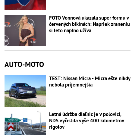
FOTO Vonnová ukázala super formu v
červených bikinách: Napriek zraneniu
si leto naplno užíva
AUTO-MOTO
TEST: Nissan Micra - Micra ešte nikdy
nebola príjemnejšia
Letná údržba diaľnic je v polovici,
NDS vyčistila vyše 400 kilometrov
rigolov