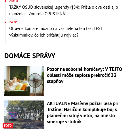
24:10
ŤAŽKÝ OSUD slovenskej legendy (†84): Prišla o dve deti aj o
manžela... Zomrela OPUSTENÁ!
24:01
Otravné komáre možno na vás neletia len tak: TEST
výskumníkov, čo ich priťahujú najviac?
DOMÁCE SPRÁVY
Pozor na sobotné horúčavy: V TEJTO
oblasti môže teplota prekročiť 33
stupňov
AKTUÁLNE Masívny požiar lesa pri
Trstíne: Hasičom komplikuje boj s
plameňmi silný vietor, na miesto
smeruje vrtuľník
FOTO