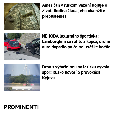
Američan v ruskom väzení bojuje o
život: Rodina žiada jeho okamžité
prepustenie!
NEHODA luxusného športiaka:
Lamborghini sa rútilo z kopca, druhé
auto dopadlo po čelnej zrážke horšie
Dron s výbušninou na letisku vyvolal
spor: Rusko hovorí o provokácii
Kyjeva
PROMINENTI