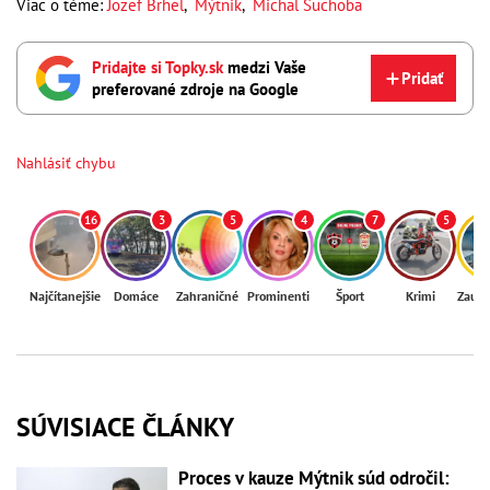
Viac o téme:
Jozef Brhel
,
Mýtnik
,
Michal Suchoba
Pridajte si Topky.sk
medzi Vaše
Pridať
preferované zdroje na Google
Nahlásiť chybu
16
3
5
4
7
5
Najčítanejšie
Domáce
Zahraničné
Prominenti
Šport
Krimi
Zaují
SÚVISIACE ČLÁNKY
Proces v kauze Mýtnik súd odročil: