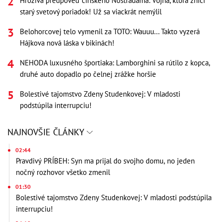
Hrozivá predpoveď čínskeho Nostradama: Vojna, ktorá zničí
starý svetový poriadok! Už sa viackrát nemýlil
Belohorcovej telo vymenil za TOTO: Wauuu... Takto vyzerá
Hájkova nová láska v bikinách!
NEHODA luxusného športiaka: Lamborghini sa rútilo z kopca,
druhé auto dopadlo po čelnej zrážke horšie
Bolestivé tajomstvo Zdeny Studenkovej: V mladosti
podstúpila interrupciu!
NAJNOVŠIE ČLÁNKY
02:44
Pravdivý PRÍBEH: Syn ma prijal do svojho domu, no jeden
nočný rozhovor všetko zmenil
01:30
Bolestivé tajomstvo Zdeny Studenkovej: V mladosti podstúpila
interrupciu!