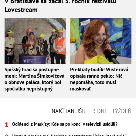
V Bratislave sa začal 5. ročník festivalu
Lovestream
Spišský hrad sa postupne
Prekliaty budík! Wisterová
mení: Martina Šimkovičová
opísala ranné peklo: Nič
o obnove paláca, ktorý bol
nepomáha, toto musí
spočiatku neprístupný
maskovať
NAJČÍTANEJŠIE
3 DNI
TÝŽDEŇ
Odídenci z Markízy: Kde sa po konci v televízii usídlili?