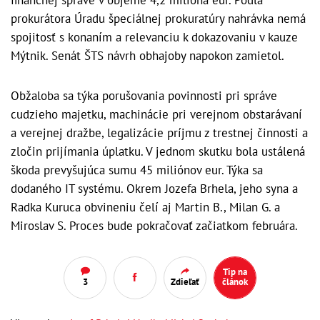
finančnej správe v objeme 4,2 milióna eur. Podľa
prokurátora Úradu špeciálnej prokuratúry nahrávka nemá
spojitosť s konaním a relevanciu k dokazovaniu v kauze
Mýtnik. Senát ŠTS návrh obhajoby napokon zamietol.
Obžaloba sa týka porušovania povinnosti pri správe
cudzieho majetku, machinácie pri verejnom obstarávaní
a verejnej dražbe, legalizácie príjmu z trestnej činnosti a
zločin prijímania úplatku. V jednom skutku bola ustálená
škoda prevyšujúca sumu 45 miliónov eur. Týka sa
dodaného IT systému. Okrem Jozefa Brhela, jeho syna a
Radka Kuruca obvineniu čelí aj Martin B., Milan G. a
Miroslav S. Proces bude pokračovať začiatkom februára.
Tip na
3
Zdieľať
článok