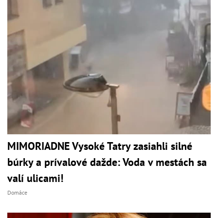
MIMORIADNE Vysoké Tatry zasiahli silné
búrky a prívalové dažde: Voda v mestách sa
valí ulicami!
Domáce