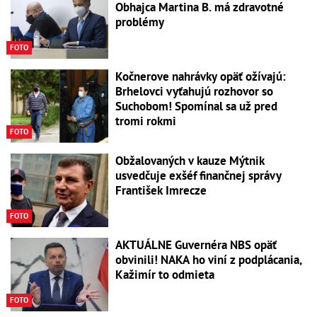
Obhajca Martina B. má zdravotné
problémy
FOTO
Kočnerove nahrávky opäť ožívajú:
Brhelovci vyťahujú rozhovor so
Suchobom! Spomínal sa už pred
tromi rokmi
FOTO
Obžalovaných v kauze Mýtnik
usvedčuje exšéf finančnej správy
František Imrecze
FOTO
AKTUÁLNE Guvernéra NBS opäť
obvinili! NAKA ho viní z podplácania,
Kažimír to odmieta
FOTO