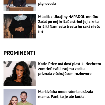
plynovodu
Mladík z Ukrajiny NAPADOL mníšku:
Začal po nej kričať a strhol jej z krku
krížik! Namiesto trestu ho čaká niečo
iné
PROMINENTI
Katie Price má dosť plastík! Nechcem
zomrieť kvôli svojmu zadku...
priznala v šokujúcom rozhovore
Markizácka moderátorka ukázala
mamu: Páni, to je ale kočka!