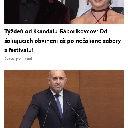
Týždeň od škandálu Gáboríkovcov: Od
šokujúcich obvinení až po nečakané zábery
z festivalu!
Domáci prominenti