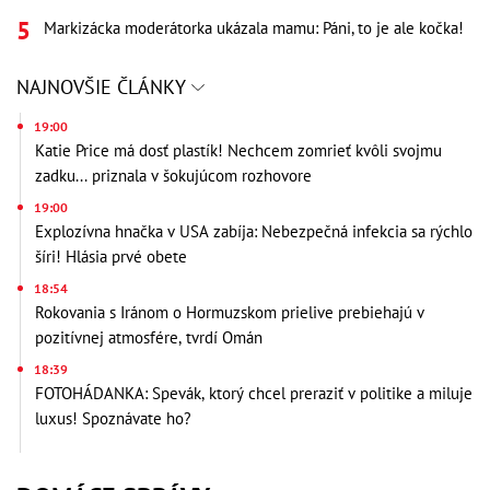
Markizácka moderátorka ukázala mamu: Páni, to je ale kočka!
NAJNOVŠIE ČLÁNKY
19:00
Katie Price má dosť plastík! Nechcem zomrieť kvôli svojmu
zadku... priznala v šokujúcom rozhovore
19:00
Explozívna hnačka v USA zabíja: Nebezpečná infekcia sa rýchlo
šíri! Hlásia prvé obete
18:54
Rokovania s Iránom o Hormuzskom prielive prebiehajú v
pozitívnej atmosfére, tvrdí Omán
18:39
FOTOHÁDANKA: Spevák, ktorý chcel preraziť v politike a miluje
luxus! Spoznávate ho?