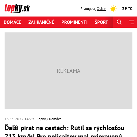
29 °C
8. august
,
Oskar
DOMÁCE
ZAHRANIČNÉ
PROMINENTI
ŠPORT
ZAUJÍMAV
15.11.2022 14:29
Topky
Domáce
Ďalší pirát na cestách: Rútil sa rýchlosťou
213 km/h! Pre policajtov mal pripravenú