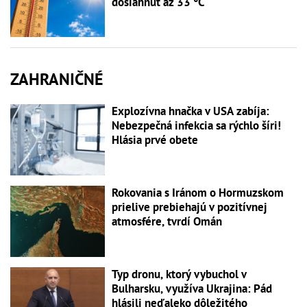
dosiahnuť až 33 °C
ZAHRANIČNÉ
Explozívna hnačka v USA zabíja:
Nebezpečná infekcia sa rýchlo šíri!
Hlásia prvé obete
Rokovania s Iránom o Hormuzskom
prielive prebiehajú v pozitívnej
atmosfére, tvrdí Omán
Typ dronu, ktorý vybuchol v
Bulharsku, využíva Ukrajina: Pád
hlásili neďaleko dôležitého