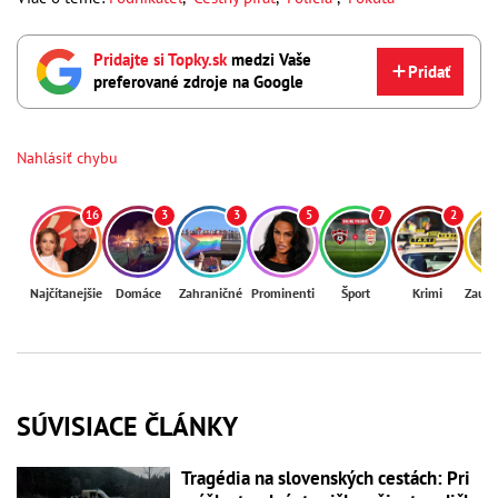
Pridajte si Topky.sk
medzi Vaše
Pridať
preferované zdroje na Google
Nahlásiť chybu
16
3
3
5
7
2
Najčítanejšie
Domáce
Zahraničné
Prominenti
Šport
Krimi
Zaují
SÚVISIACE ČLÁNKY
Tragédia na slovenských cestách: Pri