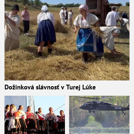
Dožinková slávnosť v Turej Lúke