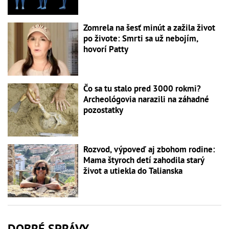
Zomrela na šesť minút a zažila život
po živote: Smrti sa už nebojím,
hovorí Patty
Čo sa tu stalo pred 3000 rokmi?
Archeológovia narazili na záhadné
pozostatky
Rozvod, výpoveď aj zbohom rodine:
Mama štyroch detí zahodila starý
život a utiekla do Talianska
DOBRÉ SPRÁVY