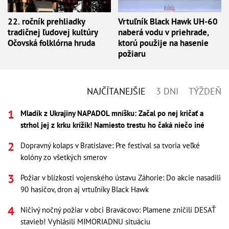
22. ročník prehliadky
Vrtuľník Black Hawk UH-60
tradičnej ľudovej kultúry
naberá vodu v priehrade,
Očovská folklórna hruda
ktorú použije na hasenie
požiaru
NAJČÍTANEJŠIE
3 DNI
TÝŽDEŇ
Mladík z Ukrajiny NAPADOL mníšku: Začal po nej kričať a
strhol jej z krku krížik! Namiesto trestu ho čaká niečo iné
Dopravný kolaps v Bratislave: Pre festival sa tvoria veľké
kolóny zo všetkých smerov
Požiar v blízkosti vojenského ústavu Záhorie: Do akcie nasadili
90 hasičov, dron aj vrtuľníky Black Hawk
Ničivý nočný požiar v obci Braväcovo: Plamene zničili DESAŤ
stavieb! Vyhlásili MIMORIADNU situáciu