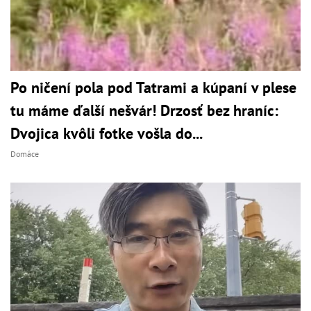
Po ničení pola pod Tatrami a kúpaní v plese
tu máme ďalší nešvár! Drzosť bez hraníc:
Dvojica kvôli fotke vošla do...
Domáce