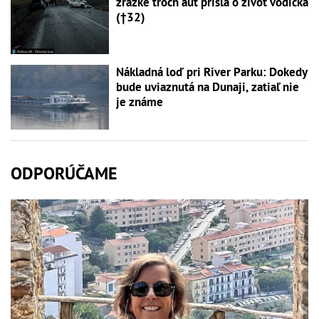
zrážke troch áut prišla o život vodička
(†32)
Nákladná loď pri River Parku: Dokedy
bude uviaznutá na Dunaji, zatiaľ nie
je známe
ODPORÚČAME