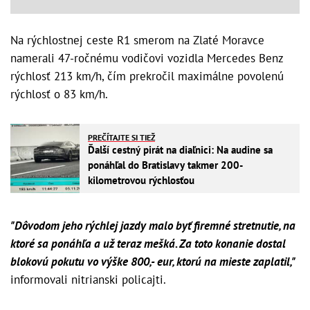
Na rýchlostnej ceste R1 smerom na Zlaté Moravce
namerali 47-ročnému vodičovi vozidla Mercedes Benz
rýchlosť 213 km/h, čím prekročil maximálne povolenú
rýchlosť o 83 km/h.
PREČÍTAJTE SI TIEŽ
Ďalší cestný pirát na diaľnici: Na audine sa
ponáhľal do Bratislavy takmer 200-
kilometrovou rýchlosťou
"Dôvodom jeho rýchlej jazdy malo byť firemné stretnutie, na
ktoré sa ponáhľa a už teraz mešká. Za toto konanie dostal
blokovú pokutu vo výške 800,- eur, ktorú na mieste zaplatil,"
informovali nitrianski policajti.