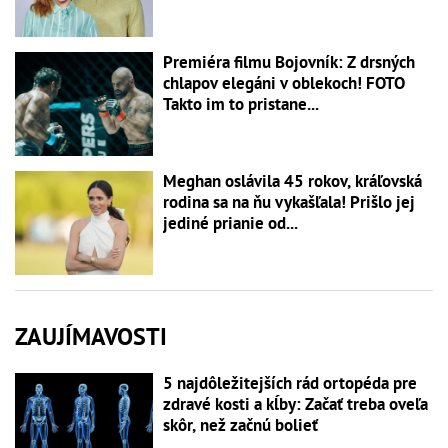
Premiéra filmu Bojovník: Z drsných
chlapov elegáni v oblekoch! FOTO
Takto im to pristane...
Meghan oslávila 45 rokov, kráľovská
rodina sa na ňu vykašľala! Prišlo jej
jediné prianie od...
ZAUJÍMAVOSTI
5 najdôležitejších rád ortopéda pre
zdravé kosti a kĺby: Začať treba oveľa
skôr, než začnú bolieť