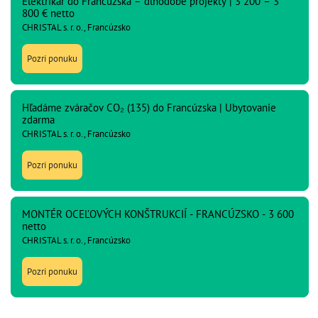
Elektrikár do Francúzska – dlhodobé projekty | 3 200 – 3
800 € netto
CHRISTAL s. r. o., Francúzsko
Pozri ponuku
Hľadáme zváračov CO₂ (135) do Francúzska | Ubytovanie
zdarma
CHRISTAL s. r. o., Francúzsko
Pozri ponuku
MONTÉR OCEĽOVÝCH KONŠTRUKCIÍ - FRANCÚZSKO - 3 600
netto
CHRISTAL s. r. o., Francúzsko
Pozri ponuku