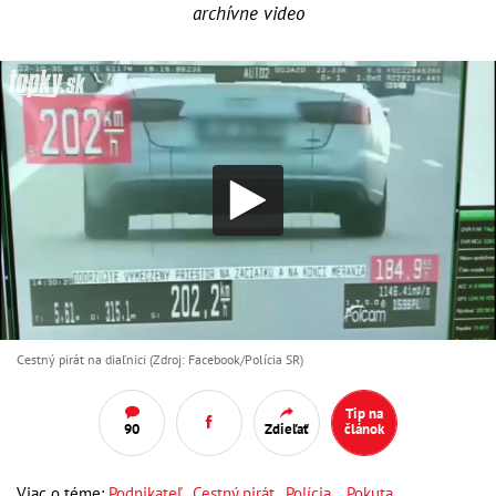
archívne video
Cestný pirát na diaľnici (Zdroj: Facebook/Polícia SR)
Tip na
90
Zdieľať
článok
Viac o téme:
Podnikateľ
,
Cestný pirát
,
Polícia
,
Pokuta