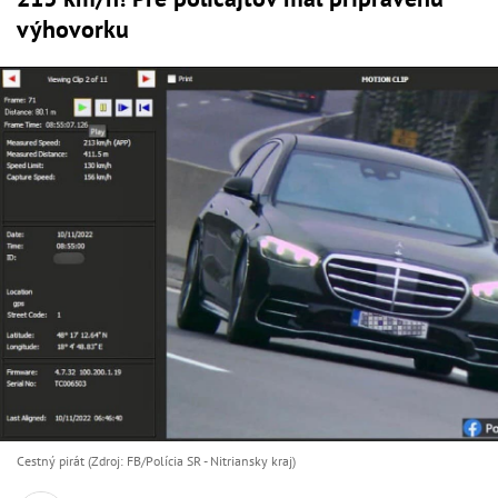
výhovorku
Cestný pirát (Zdroj: FB/Polícia SR - Nitriansky kraj)