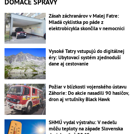
DOMÁCE SPRÁVY
Zásah záchranárov v Malej Fatre:
Mladá cyklistka po páde z
elektrobicykla skončila v nemocnici
Vysoké Tatry vstupujú do digitálnej
éry: Ubytovací systém zjednoduší
dane aj cestovanie
Požiar v blízkosti vojenského ústavu
Záhorie: Do akcie nasadili 90 hasičov,
dron aj vrtuľníky Black Hawk
SHMÚ vydal výstrahu: V nedeľu
môžu teploty na západe Slovenska