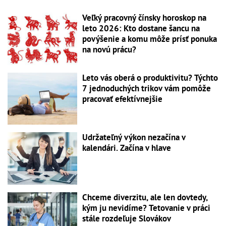
Veľký pracovný čínsky horoskop na
leto 2026: Kto dostane šancu na
povýšenie a komu môže prísť ponuka
na novú prácu?
Leto vás oberá o produktivitu? Týchto
7 jednoduchých trikov vám pomôže
pracovať efektívnejšie
Udržateľný výkon nezačína v
kalendári. Začína v hlave
Chceme diverzitu, ale len dovtedy,
kým ju nevidíme? Tetovanie v práci
stále rozdeľuje Slovákov