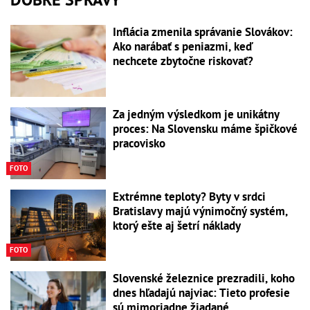
Inflácia zmenila správanie Slovákov:
Ako narábať s peniazmi, keď
nechcete zbytočne riskovať?
Za jedným výsledkom je unikátny
proces: Na Slovensku máme špičkové
pracovisko
FOTO
Extrémne teploty? Byty v srdci
Bratislavy majú výnimočný systém,
ktorý ešte aj šetrí náklady
FOTO
Slovenské železnice prezradili, koho
dnes hľadajú najviac: Tieto profesie
sú mimoriadne žiadané