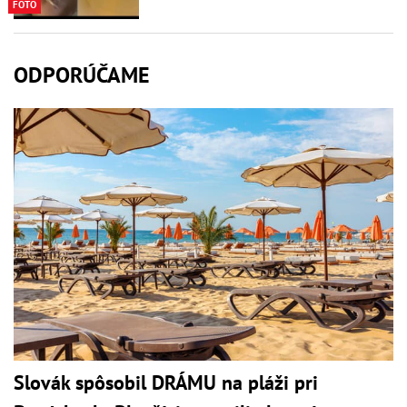
FOTO
ODPORÚČAME
Slovák spôsobil DRÁMU na pláži pri