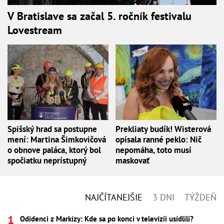
V Bratislave sa začal 5. ročník festivalu
Lovestream
Spišský hrad sa postupne
Prekliaty budík! Wisterová
mení: Martina Šimkovičová
opísala ranné peklo: Nič
o obnove paláca, ktorý bol
nepomáha, toto musí
spočiatku neprístupný
maskovať
NAJČÍTANEJŠIE
3 DNI
TÝŽDEŇ
Odídenci z Markízy: Kde sa po konci v televízii usídlili?