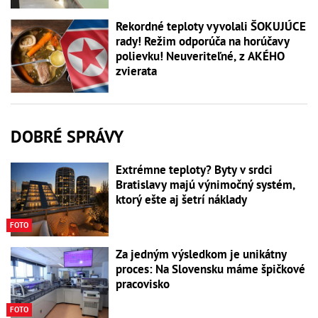
Rekordné teploty vyvolali ŠOKUJÚCE
rady! Režim odporúča na horúčavy
polievku! Neuveriteľné, z AKÉHO
zvierata
DOBRÉ SPRÁVY
Extrémne teploty? Byty v srdci
Bratislavy majú výnimočný systém,
ktorý ešte aj šetrí náklady
FOTO
Za jedným výsledkom je unikátny
proces: Na Slovensku máme špičkové
pracovisko
FOTO