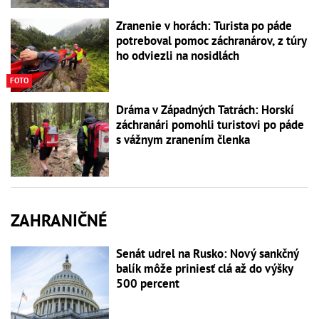
Zranenie v horách: Turista po páde
potreboval pomoc záchranárov, z túry
ho odviezli na nosidlách
FOTO
Dráma v Západných Tatrách: Horskí
záchranári pomohli turistovi po páde
s vážnym zranením členka
ZAHRANIČNÉ
Senát udrel na Rusko: Nový sankčný
balík môže priniesť clá až do výšky
500 percent