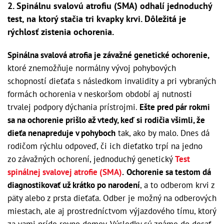
2. Spinálnu svalovú atrofiu (SMA) odhalí jednoduchý
test, na ktorý stačia tri kvapky krvi. Dôležitá je
rýchlosť zistenia ochorenia.
Spinálna svalová atrofia je závažné genetické ochorenie,
ktoré znemožňuje normálny vývoj pohybových
schopností dieťaťa s následkom invalidity a pri vybraných
formách ochorenia v neskoršom období aj nutnosti
trvalej podpory dýchania prístrojmi.
Ešte pred pár rokmi
sa na ochorenie prišlo až vtedy, keď si rodičia všimli, že
dieťa nenapreduje v pohyboch
tak, ako by malo. Dnes dá
rodičom rýchlu odpoveď, či ich dieťatko trpí na jedno
zo závažných ochorení, jednoduchý genetický
Test
spinálnej svalovej atrofie (SMA)
.
Ochorenie sa testom dá
diagnostikovať už krátko po narodení
, a to odberom krvi z
päty alebo z prsta dieťaťa. Odber je možný na odberových
miestach, ale aj prostredníctvom výjazdového tímu, ktorý
za vami príde rovno domov. Výsledky sú známe do desať