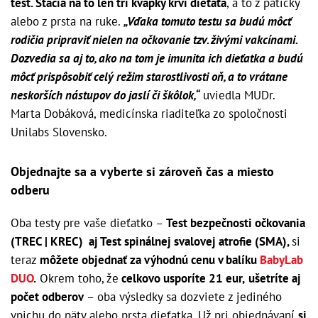
test. Stačia na to len tri kvapky krvi dieťaťa
, a to z pätičky
alebo z prsta na ruke.
„Vďaka tomuto testu sa budú môcť
rodičia pripraviť nielen na očkovanie tzv. živými vakcínami.
Dozvedia sa aj to, ako na tom je imunita ich dieťatka a budú
môcť prispôsobiť celý režim starostlivosti oň, a to vrátane
neskorších nástupov do jaslí či škôlok,“
uviedla MUDr.
Marta Dobáková, medicínska riaditeľka zo spoločnosti
Unilabs Slovensko.
Objednajte sa a vyberte si zároveň čas a miesto
odberu
Oba testy pre vaše dieťatko –
Test bezpečnosti očkovania
(TREC | KREC) aj Test spinálnej svalovej atrofie (SMA),
si
teraz
môžete objednať za výhodnú cenu v balíku
BabyLab
DUO
.
Okrem toho, že
celkovo usporíte 21 eur,
ušetríte aj
počet odberov
– oba výsledky sa dozviete z jediného
vpichu do päty alebo prsta dieťatka. Už pri objednávaní
si