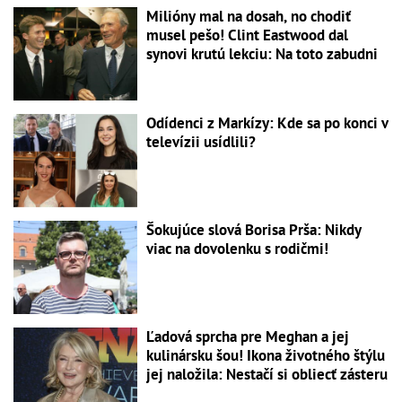
Milióny mal na dosah, no chodiť
musel pešo! Clint Eastwood dal
synovi krutú lekciu: Na toto zabudni
Odídenci z Markízy: Kde sa po konci v
televízii usídlili?
Šokujúce slová Borisa Prša: Nikdy
viac na dovolenku s rodičmi!
Ľadová sprcha pre Meghan a jej
kulinársku šou! Ikona životného štýlu
jej naložila: Nestačí si obliecť zásteru