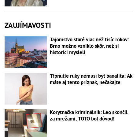
ZAUJÍMAVOSTI
Tajomstvo staré viac než tisíc rokov:
Brno možno vzniklo skôr, než si
historici mysleli
Tŕpnutie ruky nemusí byť banalita: Ak
máte aj tento príznak, nečakajte
Korytnačka kriminálnik: Leo skončil
za mrežami, TOTO bol dôvod!