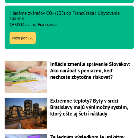
Hľadáme zváračov CO₂ (135) do Francúzska | Ubytovanie
zdarma
CHRISTAL s. r. o., Francúzsko
Pozri ponuku
Inflácia zmenila správanie Slovákov:
Ako narábať s peniazmi, keď
nechcete zbytočne riskovať?
Extrémne teploty? Byty v srdci
Bratislavy majú výnimočný systém,
ktorý ešte aj šetrí náklady
Za jedným výsledkom je unikátny