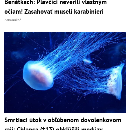
Benátkach: Plavčíci neverili vlastným
očiam! Zasahovať museli karabinieri
Zahraničné
Smrtiaci útok v obľúbenom dovolenkovom
raji: Chlapca (†13) obkľúčili medúzy,