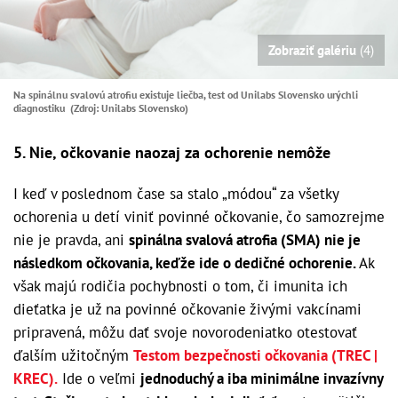
Zobraziť galériu
(4)
Na spinálnu svalovú atrofiu existuje liečba, test od Unilabs Slovensko urýchli
diagnostiku (Zdroj: Unilabs Slovensko)
5. Nie, očkovanie naozaj za ochorenie nemôže
I keď v poslednom čase sa stalo „módou“ za všetky
ochorenia u detí viniť povinné očkovanie, čo samozrejme
nie je pravda, ani
spinálna svalová atrofia (SMA) nie je
následkom očkovania, keďže ide o dedičné ochorenie.
Ak
však majú rodičia pochybnosti o tom, či imunita ich
dieťatka je už na povinné očkovanie živými vakcínami
pripravená, môžu dať svoje novorodeniatko otestovať
ďalším užitočným
Testom bezpečnosti očkovania (TREC |
KREC).
Ide o veľmi
jednoduchý a iba minimálne invazívny