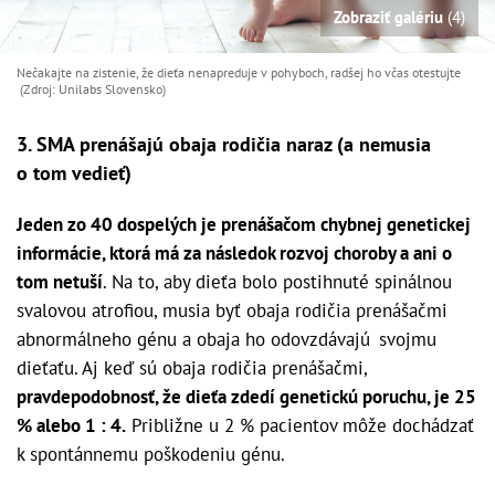
Zobraziť galériu
(4)
Nečakajte na zistenie, že dieťa nenapreduje v pohyboch, radšej ho včas otestujte
(Zdroj: Unilabs Slovensko)
3. SMA prenášajú obaja rodičia naraz (a nemusia
o tom vedieť)
Jeden zo 40 dospelých je prenášačom chybnej genetickej
informácie, ktorá má za následok rozvoj choroby a ani o
tom netuší
. Na to, aby dieťa bolo postihnuté spinálnou
svalovou atrofiou, musia byť obaja rodičia prenášačmi
abnormálneho génu a obaja ho odovzdávajú svojmu
dieťaťu. Aj keď sú obaja rodičia prenášačmi,
pravdepodobnosť, že dieťa zdedí genetickú poruchu, je 25
% alebo 1 : 4.
Približne u 2 % pacientov môže dochádzať
k spontánnemu poškodeniu génu.