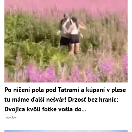
Po ničení pola pod Tatrami a kúpaní v plese
tu máme ďalší nešvár! Drzosť bez hraníc:
Dvojica kvôli fotke vošla do...
Domáce