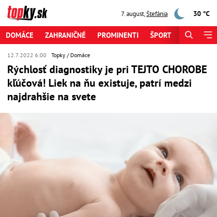
30 °C
7. august
,
Štefánia
DOMÁCE
ZAHRANIČNÉ
PROMINENTI
ŠPORT
ZAUJÍMAV
12.7.2022 6:00
Topky
Domáce
Rýchlosť diagnostiky je pri TEJTO CHOROBE
kľúčová! Liek na ňu existuje, patrí medzi
najdrahšie na svete