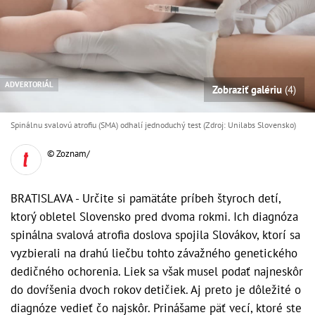
ADVERTORIÁL
Zobraziť galériu
(4)
Spinálnu svalovú atrofiu (SMA) odhalí jednoduchý test (Zdroj: Unilabs Slovensko)
© Zoznam/
BRATISLAVA - Určite si pamätáte príbeh štyroch detí,
ktorý obletel Slovensko pred dvoma rokmi. Ich diagnóza
spinálna svalová atrofia doslova spojila Slovákov, ktorí sa
vyzbierali na drahú liečbu tohto závažného genetického
dedičného ochorenia. Liek sa však musel podať najneskôr
do dovŕšenia dvoch rokov detičiek. Aj preto je dôležité o
diagnóze vedieť čo najskôr. Prinášame päť vecí, ktoré ste