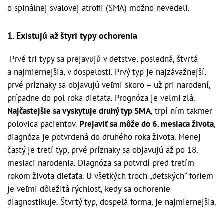
o spinálnej svalovej atrofii (SMA) možno nevedeli.
1. Existujú až štyri typy ochorenia
Prvé tri typy sa prejavujú v detstve, posledná, štvrtá
a najmiernejšia, v dospelosti. Prvý typ je najzávažnejší,
prvé príznaky sa objavujú veľmi skoro – už pri narodení,
prípadne do pol roka dieťaťa. Prognóza je veľmi zlá.
Najčastejšie sa vyskytuje druhý typ SMA
, trpí ním takmer
polovica pacientov.
Prejaviť sa môže do 6. mesiaca života
,
diagnóza je potvrdená do druhého roka života. Menej
častý je tretí typ, prvé príznaky sa objavujú až po 18.
mesiaci narodenia. Diagnóza sa potvrdí pred tretím
rokom života dieťaťa. U všetkých troch „detských“ foriem
je veľmi dôležitá rýchlosť, kedy sa ochorenie
diagnostikuje. Štvrtý typ, dospelá forma, je najmiernejšia.