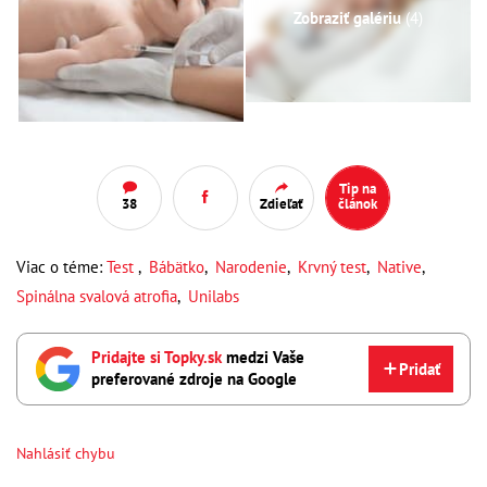
Zobraziť galériu
(4)
Tip na
38
Zdieľať
článok
Viac o téme:
Test
,
Bábätko
,
Narodenie
,
Krvný test
,
Native
,
Spinálna svalová atrofia
,
Unilabs
Pridajte si Topky.sk
medzi Vaše
Pridať
preferované zdroje na Google
Nahlásiť chybu