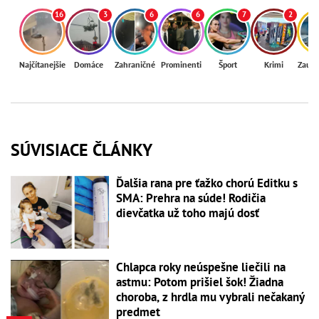
16
3
6
6
7
2
Najčítanejšie
Domáce
Zahraničné
Prominenti
Šport
Krimi
Zaují
SÚVISIACE ČLÁNKY
Ďalšia rana pre ťažko chorú Editku s
SMA: Prehra na súde! Rodičia
dievčatka už toho majú dosť
Chlapca roky neúspešne liečili na
astmu: Potom prišiel šok! Žiadna
choroba, z hrdla mu vybrali nečakaný
predmet