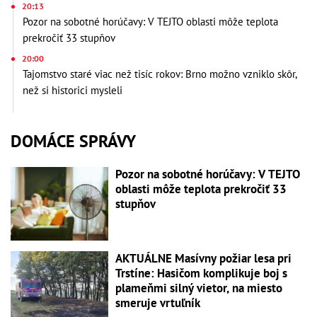
20:13
Pozor na sobotné horúčavy: V TEJTO oblasti môže teplota
prekročiť 33 stupňov
20:00
Tajomstvo staré viac než tisíc rokov: Brno možno vzniklo skôr,
než si historici mysleli
DOMÁCE SPRÁVY
Pozor na sobotné horúčavy: V TEJTO
oblasti môže teplota prekročiť 33
stupňov
AKTUÁLNE Masívny požiar lesa pri
Trstíne: Hasičom komplikuje boj s
plameňmi silný vietor, na miesto
smeruje vrtuľník