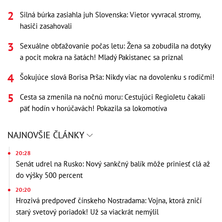
Silná búrka zasiahla juh Slovenska: Vietor vyvracal stromy,
hasiči zasahovali
Sexuálne obťažovanie počas letu: Žena sa zobudila na dotyky
a pocit mokra na šatách! Mladý Pakistanec sa priznal
Šokujúce slová Borisa Prša: Nikdy viac na dovolenku s rodičmi!
Cesta sa zmenila na nočnú moru: Cestujúci RegioJetu čakali
päť hodín v horúčavách! Pokazila sa lokomotíva
NAJNOVŠIE ČLÁNKY
20:28
Senát udrel na Rusko: Nový sankčný balík môže priniesť clá až
do výšky 500 percent
20:20
Hrozivá predpoveď čínskeho Nostradama: Vojna, ktorá zničí
starý svetový poriadok! Už sa viackrát nemýlil