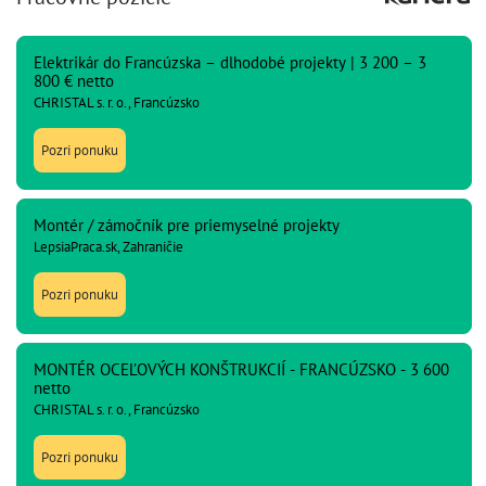
Elektrikár do Francúzska – dlhodobé projekty | 3 200 – 3
800 € netto
CHRISTAL s. r. o., Francúzsko
Pozri ponuku
Montér / zámočník pre priemyselné projekty
LepsiaPraca.sk, Zahraničie
Pozri ponuku
MONTÉR OCEĽOVÝCH KONŠTRUKCIÍ - FRANCÚZSKO - 3 600
netto
CHRISTAL s. r. o., Francúzsko
Pozri ponuku