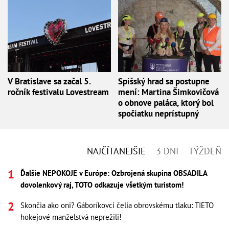
V Bratislave sa začal 5.
Spišský hrad sa postupne
ročník festivalu Lovestream
mení: Martina Šimkovičová
o obnove paláca, ktorý bol
spočiatku neprístupný
NAJČÍTANEJŠIE
3 DNI
TÝŽDEŇ
Ďalšie NEPOKOJE v Európe: Ozbrojená skupina OBSADILA
dovolenkový raj, TOTO odkazuje všetkým turistom!
Skončia ako oni? Gáboríkovci čelia obrovskému tlaku: TIETO
hokejové manželstvá neprežili!