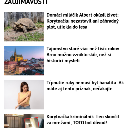
ZAUJÍMAVOSTI
Domáci miláčik Albert okúsil život:
Korytnačku nezastavil ani záhradný
plot, utiekla do lesa
Tajomstvo staré viac než tisíc rokov:
Brno možno vzniklo skôr, než si
historici mysleli
Tŕpnutie ruky nemusí byť banalita: Ak
máte aj tento príznak, nečakajte
Korytnačka kriminálnik: Leo skončil
za mrežami, TOTO bol dôvod!