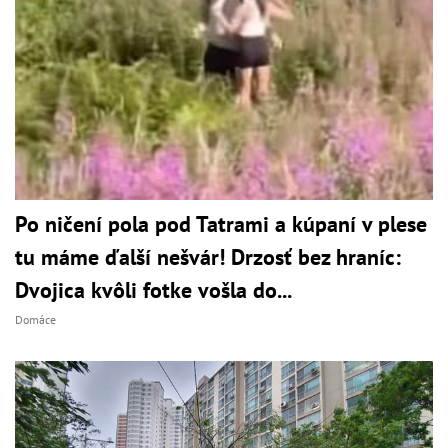
Po ničení pola pod Tatrami a kúpaní v plese
tu máme ďalší nešvár! Drzosť bez hraníc:
Dvojica kvôli fotke vošla do...
Domáce