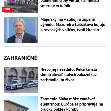
plameňmi silný vietor, na miesto
smeruje vrtuľník
FOTO
Majerský má v súboji o župana
výhodu: Mazurek a Laššáková bojujú
o rovnakých voličov, tvrdí Hrabko
ZAHRANIČNÉ
Niečo jej nesedelo: Pekárka išla
skontrolovať stálych zákazníkov,
zachránila im život
Zatmenie Slnka môže zamávať
elektrinou: Európa sa pripravuje na
prudký pokles výroby