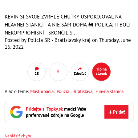
KEVIN SI SVOJE ZVRHLÉ CHÚŤKY USPOKOJOVAL NA
HLAVNEJ STANICI - A NIE SÁM DOMA 🚂 POLICAJTI BOLI
NEKOMPROMISNÍ - SKONČIL S...
Posted by
Polícia SR - Bratislavský kraj
on
Thursday, June
16, 2022
Tip na
28
Zdieľať
článok
Viac o téme:
Masturbácia
,
Polícia
,
Bratislava
,
Hlavná stanica
Pridajte si Topky.sk
medzi Vaše
Pridať
preferované zdroje na Google
Nahlásiť chybu