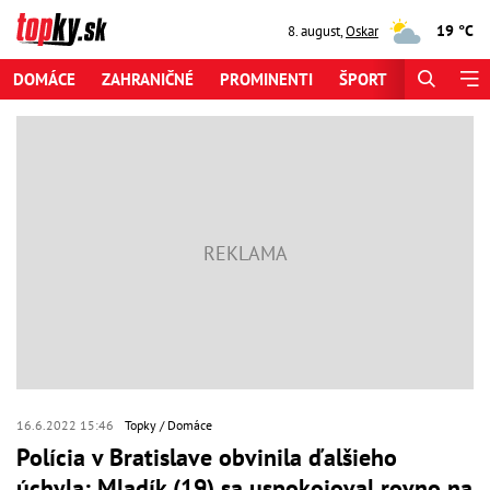
19 °C
8. august
,
Oskar
DOMÁCE
ZAHRANIČNÉ
PROMINENTI
ŠPORT
ZAUJÍMAV
16.6.2022 15:46
Topky
Domáce
Polícia v Bratislave obvinila ďalšieho
úchyla: Mladík (19) sa uspokojoval rovno na