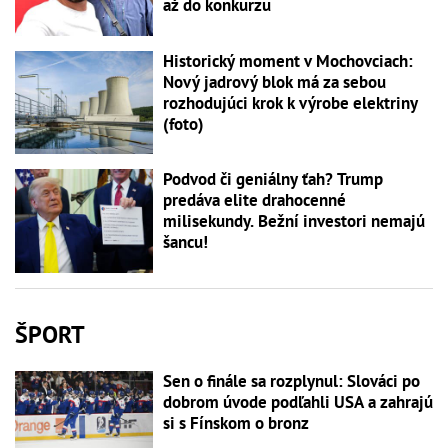
až do konkurzu
Historický moment v Mochovciach:
Nový jadrový blok má za sebou
rozhodujúci krok k výrobe elektriny
(foto)
Podvod či geniálny ťah? Trump
predáva elite drahocenné
milisekundy. Bežní investori nemajú
šancu!
ŠPORT
Sen o finále sa rozplynul: Slováci po
dobrom úvode podľahli USA a zahrajú
si s Fínskom o bronz