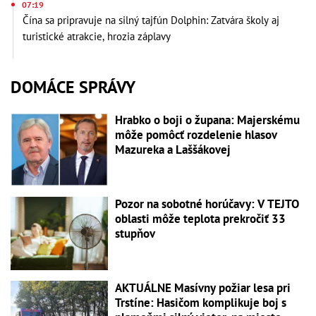
07:19
Čína sa pripravuje na silný tajfún Dolphin: Zatvára školy aj
turistické atrakcie, hrozia záplavy
DOMÁCE SPRÁVY
Hrabko o boji o župana: Majerskému
môže pomôcť rozdelenie hlasov
Mazureka a Laššákovej
Pozor na sobotné horúčavy: V TEJTO
oblasti môže teplota prekročiť 33
stupňov
AKTUÁLNE Masívny požiar lesa pri
Trstíne: Hasičom komplikuje boj s