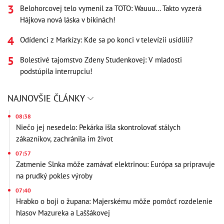
Belohorcovej telo vymenil za TOTO: Wauuu... Takto vyzerá
Hájkova nová láska v bikinách!
Odídenci z Markízy: Kde sa po konci v televízii usídlili?
Bolestivé tajomstvo Zdeny Studenkovej: V mladosti
podstúpila interrupciu!
NAJNOVŠIE ČLÁNKY
08:38
Niečo jej nesedelo: Pekárka išla skontrolovať stálych
zákazníkov, zachránila im život
07:57
Zatmenie Slnka môže zamávať elektrinou: Európa sa pripravuje
na prudký pokles výroby
07:40
Hrabko o boji o župana: Majerskému môže pomôcť rozdelenie
hlasov Mazureka a Laššákovej