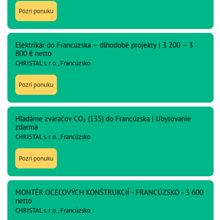
Pozri ponuku
Elektrikár do Francúzska – dlhodobé projekty | 3 200 – 3
800 € netto
CHRISTAL s. r. o., Francúzsko
Pozri ponuku
Hľadáme zváračov CO₂ (135) do Francúzska | Ubytovanie
zdarma
CHRISTAL s. r. o., Francúzsko
Pozri ponuku
MONTÉR OCEĽOVÝCH KONŠTRUKCIÍ - FRANCÚZSKO - 3 600
netto
CHRISTAL s. r. o., Francúzsko