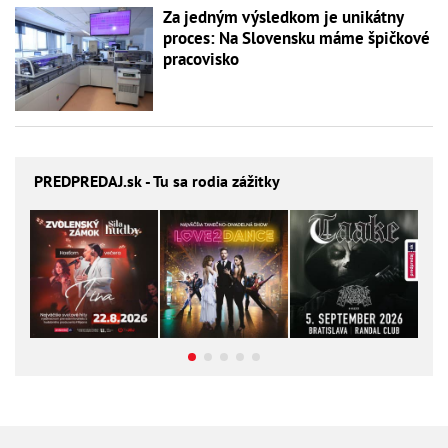
Za jedným výsledkom je unikátny
proces: Na Slovensku máme špičkové
pracovisko
PREDPREDAJ
.sk - Tu sa rodia zážitky