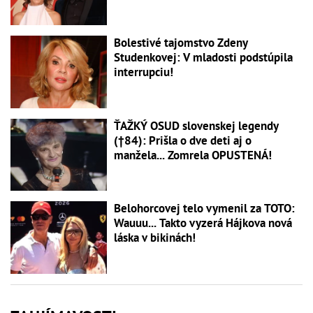
Bolestivé tajomstvo Zdeny
Studenkovej: V mladosti podstúpila
interrupciu!
ŤAŽKÝ OSUD slovenskej legendy
(†84): Prišla o dve deti aj o
manžela... Zomrela OPUSTENÁ!
Belohorcovej telo vymenil za TOTO:
Wauuu... Takto vyzerá Hájkova nová
láska v bikinách!