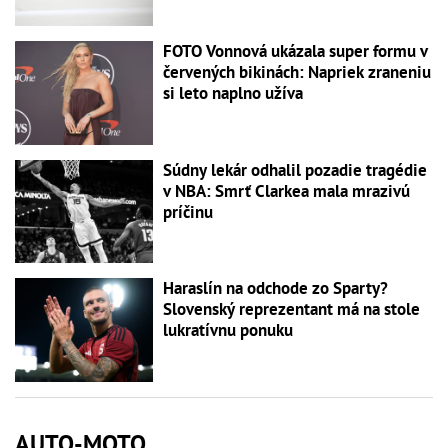
FOTO Vonnová ukázala super formu v
červených bikinách: Napriek zraneniu
si leto naplno užíva
Súdny lekár odhalil pozadie tragédie
v NBA: Smrť Clarkea mala mrazivú
príčinu
Haraslín na odchode zo Sparty?
Slovenský reprezentant má na stole
lukratívnu ponuku
AUTO-MOTO