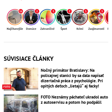
16
2
3
7
5
3
Najčítanejšie
Domáce
Zahraničné
Šport
Krimi
Zaujímavosti
Reg
SÚVISIACE ČLÁNKY
Nočný primátor Bratislavy: Na
policajnej stanici by sa dala napísať
dizertačná práca z psychológie. Pri
opitých deťoch „lietajú“ aj facky!
FOTO
FOTO Neznámy páchateľ ukradol auto
z autoservisu a potom ho podpálil