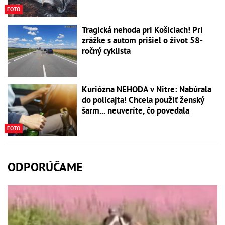
FOTO
Tragická nehoda pri Košiciach! Pri
zrážke s autom prišiel o život 58-
ročný cyklista
Kuriózna NEHODA v Nitre: Nabúrala
do policajta! Chcela použiť ženský
šarm... neuveríte, čo povedala
FOTO
ODPORÚČAME