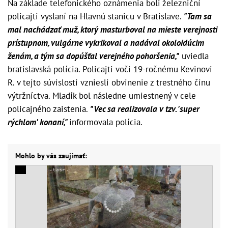
Na základe telefonického oznámenia boli železniční
policajti vyslaní na Hlavnú stanicu v Bratislave.
"Tam sa
mal nachádzať muž, ktorý masturboval na mieste verejnosti
prístupnom, vulgárne vykrikoval a nadával okoloidúcim
ženám, a tým sa dopúšťal verejného pohoršenia,"
uviedla
bratislavská polícia. Policajti voči 19-ročnému Kevinovi
R. v tejto súvislosti vzniesli obvinenie z trestného činu
výtržníctva. Mladík bol následne umiestnený v cele
policajného zaistenia.
"Vec sa realizovala v tzv. 'super
rýchlom' konaní,"
informovala polícia.
Mohlo by vás zaujímať: