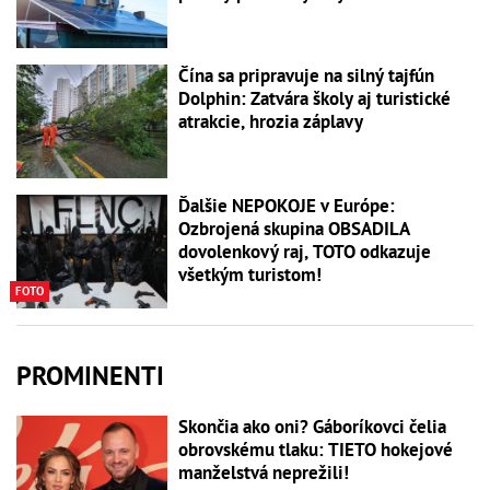
Čína sa pripravuje na silný tajfún
Dolphin: Zatvára školy aj turistické
atrakcie, hrozia záplavy
Ďalšie NEPOKOJE v Európe:
Ozbrojená skupina OBSADILA
dovolenkový raj, TOTO odkazuje
všetkým turistom!
FOTO
PROMINENTI
Skončia ako oni? Gáboríkovci čelia
obrovskému tlaku: TIETO hokejové
manželstvá neprežili!