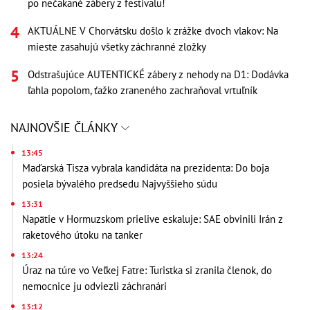
po nečakané zábery z festivalu!
AKTUÁLNE V Chorvátsku došlo k zrážke dvoch vlakov: Na
mieste zasahujú všetky záchranné zložky
Odstrašujúce AUTENTICKÉ zábery z nehody na D1: Dodávka
ľahla popolom, ťažko zraneného zachraňoval vrtuľník
NAJNOVŠIE ČLÁNKY
13:45
Maďarská Tisza vybrala kandidáta na prezidenta: Do boja
posiela bývalého predsedu Najvyššieho súdu
13:31
Napätie v Hormuzskom prielive eskaluje: SAE obvinili Irán z
raketového útoku na tanker
13:24
Úraz na túre vo Veľkej Fatre: Turistka si zranila členok, do
nemocnice ju odviezli záchranári
13:12