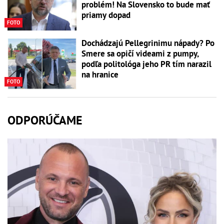
problém! Na Slovensko to bude mať
priamy dopad
FOTO
Dochádzajú Pellegrinimu nápady? Po
Smere sa opičí videami z pumpy,
podľa politológa jeho PR tím narazil
na hranice
FOTO
ODPORÚČAME