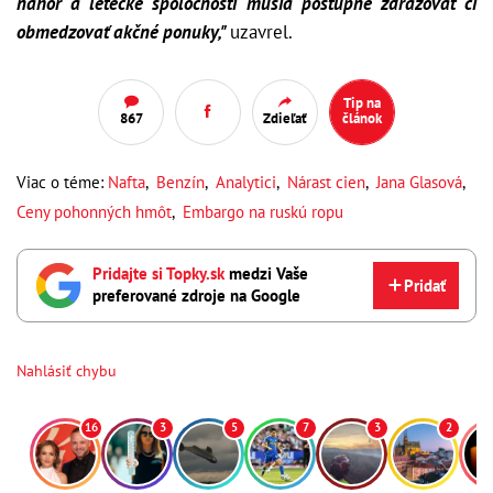
nahor a letecké spoločnosti musia postupne zdražovať či
obmedzovať akčné ponuky,"
uzavrel.
Tip na
867
Zdieľať
článok
Viac o téme:
Nafta
,
Benzín
,
Analytici
,
Nárast cien
,
Jana Glasová
,
Ceny pohonných hmôt
,
Embargo na ruskú ropu
Pridajte si Topky.sk
medzi Vaše
Pridať
preferované zdroje na Google
Nahlásiť chybu
16
3
5
7
3
2