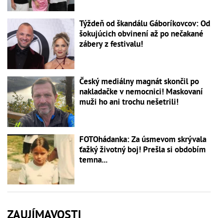
Týždeň od škandálu Gáboríkovcov: Od
šokujúcich obvinení až po nečakané
zábery z festivalu!
Český mediálny magnát skončil po
nakladačke v nemocnici! Maskovaní
muži ho ani trochu nešetrili!
FOTOhádanka: Za úsmevom skrývala
ťažký životný boj! Prešla si obdobím
temna...
ZAUJÍMAVOSTI