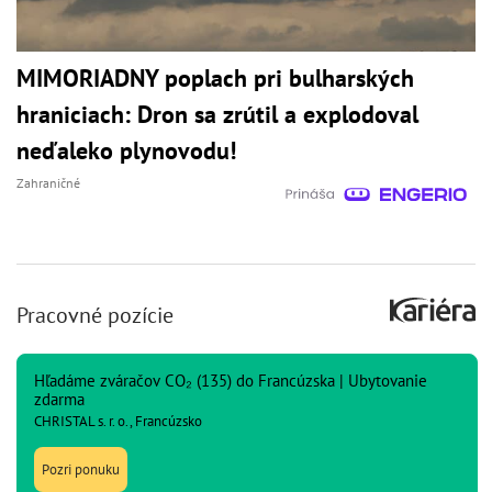
MIMORIADNY poplach pri bulharských
hraniciach: Dron sa zrútil a explodoval
neďaleko plynovodu!
Zahraničné
Pracovné pozície
Hľadáme zváračov CO₂ (135) do Francúzska | Ubytovanie
zdarma
CHRISTAL s. r. o., Francúzsko
Pozri ponuku