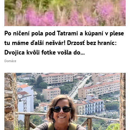
Po ničení pola pod Tatrami a kúpaní v plese
tu máme ďalší nešvár! Drzosť bez hraníc:
Dvojica kvôli fotke vošla do...
Domáce