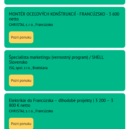
MONTÉR OCEĽOVÝCH KONŠTRUKCIÍ - FRANCÚZSKO - 3 600
netto
CHRISTAL s. r. o., Francúzsko
Pozri ponuku
Špecialista marketingu (vernostný program) / SHELL
Slovensko
ISG, spol. s r.o., Bratislava
Pozri ponuku
Elektrikár do Francúzska – dlhodobé projekty | 3 200 – 3
800 € netto
CHRISTAL s. r. o., Francúzsko
Pozri ponuku