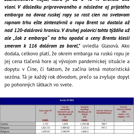
vlani. V dôsledku pripravovaného a následne aj prijatého
embarga na dovoz ruskej ropy sa rast cien na svetovom
ropnom trhu ešte zintenzívnil a ropa Brent sa dostala až
nad 120-dolárovú hranicu. V druhej polovici tohto týždňa už
ale „šok z embarga“ na trhu opadol a ceny Brentu klesli
smerom k 116 dolárom za barel,"
uviedla Glasová. Ako
dodala, celkovo platí, že okrem embarga na ruskú ropu je
jej cena tlačená hore aj vývojom pandemickej situácie a
dopytu v Číne, či faktom, že začína letná motoristická
sezóna. Tá je každý rok dôvodom, prečo sa zvyšuje dopyt
po pohonných látkach vo svete.