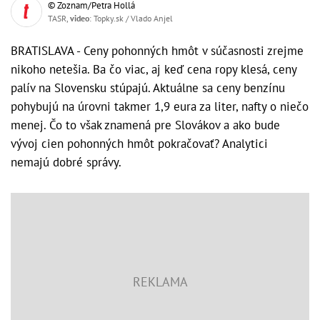
© Zoznam/Petra Hollá
TASR,
video
: Topky.sk / Vlado Anjel
BRATISLAVA - Ceny pohonných hmôt v súčasnosti zrejme
nikoho netešia. Ba čo viac, aj keď cena ropy klesá, ceny
palív na Slovensku stúpajú. Aktuálne sa ceny benzínu
pohybujú na úrovni takmer 1,9 eura za liter, nafty o niečo
menej. Čo to však znamená pre Slovákov a ako bude
vývoj cien pohonných hmôt pokračovať? Analytici
nemajú dobré správy.