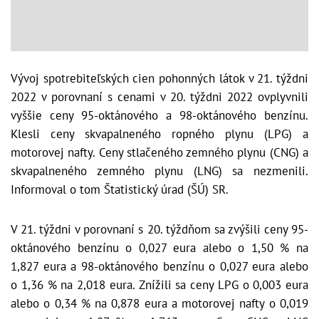
Vývoj spotrebiteľských cien pohonných látok v 21. týždni
2022 v porovnaní s cenami v 20. týždni 2022 ovplyvnili
vyššie ceny 95-oktánového a 98-oktánového benzínu.
Klesli ceny skvapalneného ropného plynu (LPG) a
motorovej nafty. Ceny stlačeného zemného plynu (CNG) a
skvapalneného zemného plynu (LNG) sa nezmenili.
Informoval o tom Štatistický úrad (ŠÚ) SR.
V 21. týždni v porovnaní s 20. týždňom sa zvýšili ceny 95-
oktánového benzínu o 0,027 eura alebo o 1,50 % na
1,827 eura a 98-oktánového benzínu o 0,027 eura alebo
o 1,36 % na 2,018 eura. Znížili sa ceny LPG o 0,003 eura
alebo o 0,34 % na 0,878 eura a motorovej nafty o 0,019