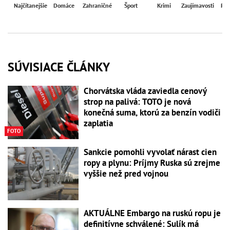
Najčítanejšie
Domáce
Zahraničné
Šport
Krimi
Zaujímavosti
Reg
SÚVISIACE ČLÁNKY
Chorvátska vláda zaviedla cenový
strop na palivá: TOTO je nová
konečná suma, ktorú za benzín vodiči
zaplatia
FOTO
Sankcie pomohli vyvolať nárast cien
ropy a plynu: Príjmy Ruska sú zrejme
vyššie než pred vojnou
AKTUÁLNE Embargo na ruskú ropu je
definitívne schválené: Sulík má