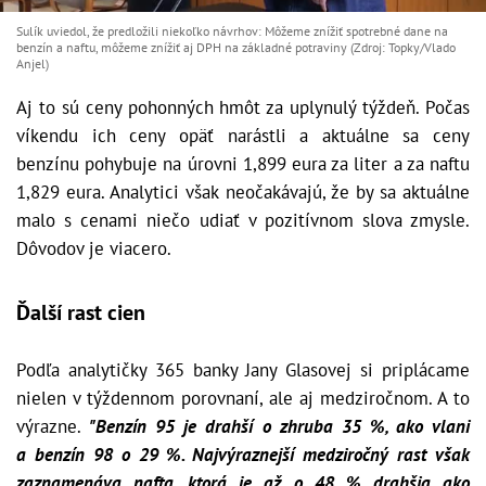
Sulík uviedol, že predložili niekoľko návrhov: Môžeme znížiť spotrebné dane na
benzín a naftu, môžeme znížiť aj DPH na základné potraviny (Zdroj: Topky/Vlado
Anjel)
Aj to sú ceny pohonných hmôt za uplynulý týždeň. Počas
víkendu ich ceny opäť narástli a aktuálne sa ceny
benzínu pohybuje na úrovni 1,899 eura za liter a za naftu
1,829 eura. Analytici však neočakávajú, že by sa aktuálne
malo s cenami niečo udiať v pozitívnom slova zmysle.
Dôvodov je viacero.
Ďalší rast cien
Podľa analytičky 365 banky Jany Glasovej si priplácame
nielen v týždennom porovnaní, ale aj medziročnom. A to
výrazne.
"
Benzín 95 je drahší o zhruba 35 %, ako vlani
a benzín 98 o 29 %. Najvýraznejší medziročný rast však
zaznamenáva nafta, ktorá je až o 48 % drahšia ako