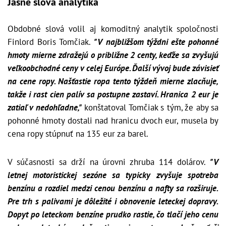
Jasné slová analytika
Obdobné slová volil aj komoditný analytik spoločnosti
Finlord Boris Tomčiak.
"V najbližšom týždni ešte pohonné
hmoty mierne zdražejú o približne 2 centy, keďže sa zvyšujú
veľkoobchodné ceny v celej Európe. Ďalší vývoj bude závisieť
na cene ropy. Našťastie ropa tento týždeň mierne zlacňuje,
takže i rast cien palív sa postupne zastaví. Hranica 2 eur je
zatiaľ v nedohľadne,"
konštatoval Tomčiak s tým, že aby sa
pohonné hmoty dostali nad hranicu dvoch eur, musela by
cena ropy stúpnuť na 135 eur za barel.
V súčasnosti sa drží na úrovni zhruba 114 dolárov.
"V
letnej motoristickej sezóne sa typicky zvyšuje spotreba
benzínu a rozdiel medzi cenou benzínu a nafty sa rozširuje.
Pre trh s palivami je dôležité i obnovenie leteckej dopravy.
Dopyt po leteckom benzíne prudko rastie, čo tlačí jeho cenu