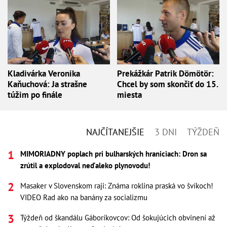
Kladivárka Veronika
Prekážkár Patrik Dömötör:
Kaňuchová: Ja strašne
Chcel by som skončiť do 15.
túžim po finále
miesta
NAJČÍTANEJŠIE
3 DNI
TÝŽDEŇ
MIMORIADNY poplach pri bulharských hraniciach: Dron sa
zrútil a explodoval neďaleko plynovodu!
Masaker v Slovenskom raji: Známa roklina praská vo švíkoch!
VIDEO Rad ako na banány za socializmu
Týždeň od škandálu Gáboríkovcov: Od šokujúcich obvinení až