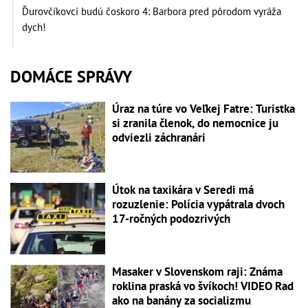
Ďurovčíkovci budú čoskoro 4: Barbora pred pôrodom vyráža
dych!
DOMÁCE SPRÁVY
Úraz na túre vo Veľkej Fatre: Turistka
si zranila členok, do nemocnice ju
odviezli záchranári
Útok na taxikára v Seredi má
rozuzlenie: Polícia vypátrala dvoch
17-ročných podozrivých
Masaker v Slovenskom raji: Známa
roklina praská vo švíkoch! VIDEO Rad
ako na banány za socializmu