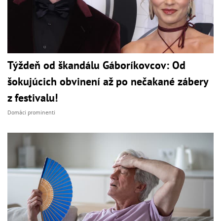
Týždeň od škandálu Gáboríkovcov: Od
šokujúcich obvinení až po nečakané zábery
z festivalu!
Domáci prominenti