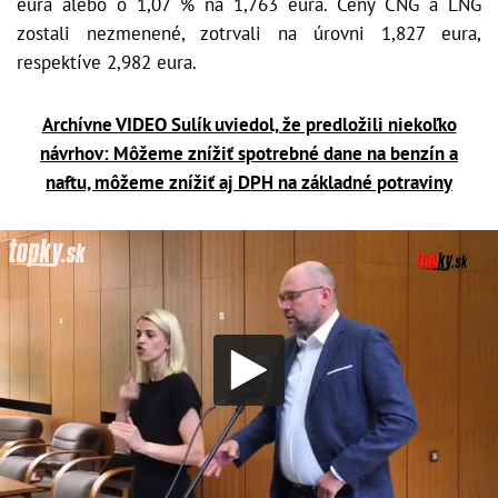
eura alebo o 1,07 % na 1,763 eura. Ceny CNG a LNG
zostali nezmenené, zotrvali na úrovni 1,827 eura,
respektíve 2,982 eura.
Archívne VIDEO Sulík uviedol, že predložili niekoľko
návrhov: Môžeme znížiť spotrebné dane na benzín a
naftu, môžeme znížiť aj DPH na základné potraviny