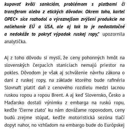
kupovať kvôli sankciám, problémom s platbami či
transferom alebo z etických dôvodov. Okrem toho, kartel
OPEC+ síce rozhodol o výraznejšom zvýšení produkcie na
naliehanie EÚ a USA, ale aj tak to je nedostatočné
a nedokáže to pokryť výpadok ruskej ropy,"
upozornila
analytička.
Aj z toho dôvodu si myslí, že ceny pohonných hmôt na
slovenských čerpacích staniciach nemajú priestor na
pokles. Dôvodom je však aj schválenie návrhu zákona o
dani z ruskej ropy, na základe ktorého bude rafinéria
Slovnaft platiť daň z cenového rozdielu medzi lacnou
ruskou ropou a ropou Brent. A aj keď Slovensko, Česko a
Maďarsko dostali výnimku z embarga na ruskú ropu,
keďže "čierne zlato" ku nám dovážame ropovodom, ceny
budú zrejme stúpať, keďže motoristická sezóna tlačí
dopyt nahor, no vzhľadom na embargo bude do Európskej