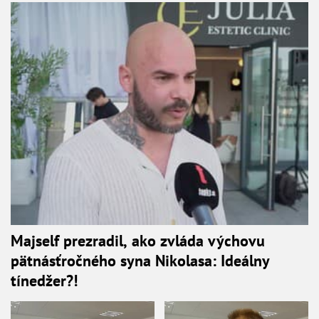
Majself prezradil, ako zvláda výchovu
pätnásťročného syna Nikolasa: Ideálny
tínedžer?!