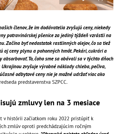
šich členov, že im dodávatelia zvyšujú ceny, niekedy
ny potravinárskej pšenice za jediný týždeň vzrástli na
u. Začína byť nedostatok rastlinných olejov, čo sa tiež
tú aj ceny plynu a pohonných hmôt. Pekári, cukrári a
vy absorbovať. To, čoho sme sa obávali sa v týchto dňoch
 Ukrajinou zvyšuje výrobné náklady chleba, pečiva,
 súčasné odbytové ceny nie je možné udržať viac ako
predseda predstavenstva SZPCC.
dpisujú zmluvy len na 3 mesiace
 v histórii začiatkom roku 2022 pristúpiť k
ných zmlúv oproti predchádzajúcim ročným