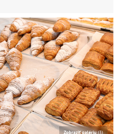
Zobraziť galériu
(3)