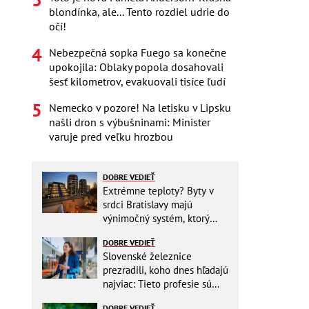
blondínka, ale... Tento rozdiel udrie do
očí!
Nebezpečná sopka Fuego sa konečne
upokojila: Oblaky popola dosahovali
šesť kilometrov, evakuovali tisíce ľudí
Nemecko v pozore! Na letisku v Lipsku
našli dron s výbušninami: Minister
varuje pred veľku hrozbou
DOBRE VEDIEŤ
Extrémne teploty? Byty v
srdci Bratislavy majú
výnimočný systém, ktorý
ešte aj šetrí náklady
DOBRE VEDIEŤ
Slovenské železnice
prezradili, koho dnes hľadajú
najviac: Tieto profesie sú
mimoriadne žiadané
DOBRE VEDIEŤ