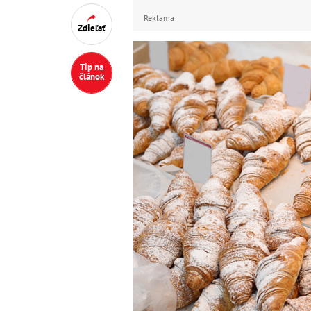
Reklama
Zdieľať
Tip na
článok