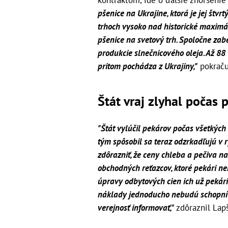
kontraktom, ide o ďalšie zhoršenie 
pšenice na Ukrajine, ktorá je jej št
trhoch vysoko nad historické maximá.
pšenice na svetový trh. Spoločne zab
produkcie slnečnicového oleja. Až 8
pritom pochádza z Ukrajiny,"
pokraču
Štát vraj zlyhal počas
"Štát vylúčil pekárov počas všetkých
tým spôsobil sa teraz odzrkadľujú v 
zdôrazniť, že ceny chleba a pečiva 
obchodných reťazcov, ktoré pekári nem
úpravy odbytových cien ich už pekár
náklady jednoducho nebudú schopní 
verejnosť informovať,"
zdôraznil Lap