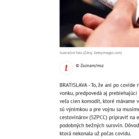
Ilustračné foto (Zdroj: Gettyimages.com)
© Zoznam/msz
BRATISLAVA - To, že ani po covide
vonku, predpovedá aj prebiehajúci k
veľa cien komodít, ktoré mávame v 
sú výnimkou a pre vojnu sa musíme
cestovinárov (SZPCC) pripraviť na 
podobných bežných surovín. Dôvody 
ktorá nekonala už počas covidu.