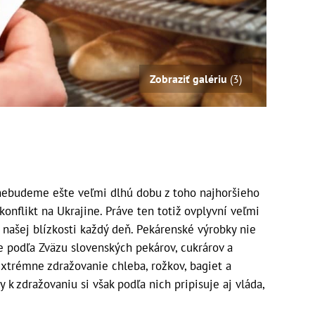
Zobraziť galériu
(3)
 nebudeme ešte veľmi dlhú dobu z toho najhoršieho
onflikt na Ukrajine. Práve ten totiž ovplyvní veľmi
našej blízkosti každý deň. Pekárenské výrobky nie
 podľa Zväzu slovenských pekárov, cukrárov a
extrémne zdražovanie chleba, rožkov, bagiet a
k zdražovaniu si však podľa nich pripisuje aj vláda,