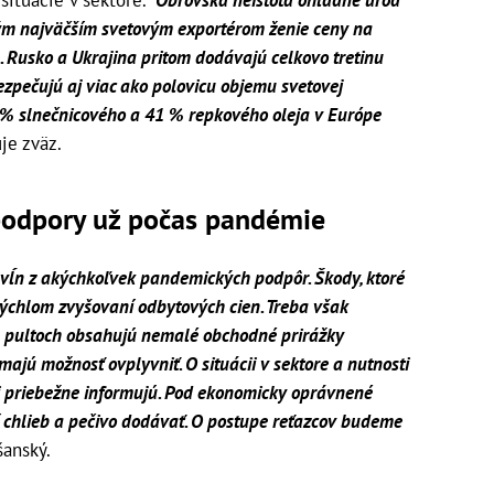
situácie v sektore.
"Obrovská neistota ohľadne úrod
vrtým najväčším svetovým exportérom ženie ceny na
 Rusko a Ukrajina pritom dodávajú celkovo tretinu
ezpečujú aj viac ako polovicu objemu svetovej
8 % slnečnicového a 41 % repkového oleja v Európe
je zväz.
 podpory už počas pandémie
 vĺn z akýchkoľvek pandemických podpôr. Škody, ktoré
rýchlom zvyšovaní odbytových cien. Treba však
na pultoch obsahujú nemalé obchodné prirážky
ajú možnosť ovplyvniť. O situácii v sektore a nutnosti
i priebežne informujú. Pod ekonomicky oprávnené
chlieb a pečivo dodávať. O postupe reťazcov budeme
šanský.