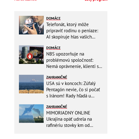
DOMÁCE
Telefonát, ktorý môže
pripraviť rodinu o peniaze:
AI skopíruje hlas vašich
blízkych, odborníci radia
DOMÁCE
jednoduchý trik
NBS upozorňuje na
problémovú spoločnosť:
Nemá oprávnenie, klienti sa
vystavujú veľkému riziku
ZAHRANIČNÉ
USA sú v koncoch: Zúfalý
Pentagón nevie, čo si počať
s Iránom! Rady hľadá u
analytikov
ZAHRANIČNÉ
MIMORIADNY ONLINE
Ukrajina opäť udrela na
rafinériu stovky km od
hraníc! Kyjev získa zabavené
plavidlo Rusov