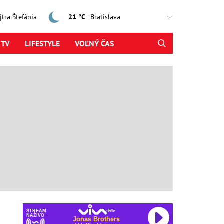
ajtra Štefánia
21 °C
 TV
LIFESTYLE
VOĽNÝ ČAS
STREAM
NAŽIVO
Jonas Brothers