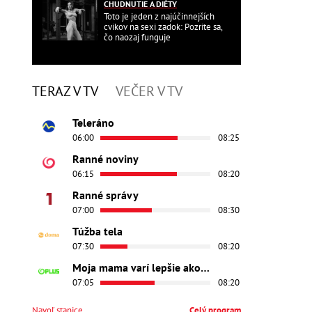
CHUDNUTIE A DIÉTY
Toto je jeden z najúčinnejších
cvikov na sexi zadok: Pozrite sa,
čo naozaj funguje
TERAZ V TV
VEČER V TV
Teleráno
06:00
08:25
Ranné noviny
06:15
08:20
Ranné správy
07:00
08:30
Túžba tela
07:30
08:20
Moja mama varí lepšie ako tvoja
07:05
08:20
Navoľ stanice
Celý program