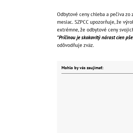
Odbytové ceny chleba a pečiva zo 
mesiac. SZPCC upozorňuje, že výrob
extrémne, že odbytové ceny svojich
"Príčinou je skokovitý nárast cien pš
odôvodňuje zväz.
Mohlo by vás zaujímať: