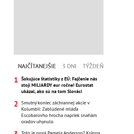
NAJČÍTANEJŠIE
3 DNI
TÝŽDEŇ
Šokujúce štatistiky z EÚ: Fajčenie nás
stojí MILIARDY eur ročne! Eurostat
ukázal, ako sú na tom Slováci
Smutný koniec záchrannej akcie v
Kolumbii: Zablúdené mláďa
Escobarovho hrocha napriek snahám
úradov uhynulo
Toto je nová Pamela Anderson? Krásna