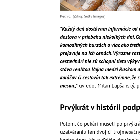
Pečivo. (Zdroj: Getty Images)
"Každý deň dostávam informácie od na
doslova v priebehu niekoľkých dní. Ce
komoditných burzách o viac ako tretin
prejavuje na ich cenách. Výrazne ras
cestovinári nie sú schopní tieto výky
stáva realitou. Vojna medzi Ruskom a
koláčov či cestovín tak extrémne, že
mesiac,"
uviedol Milan Lapšanský, 
Prvýkrát v histórii po
Potom, čo pekári museli po prvýkrát
uzatváraniu len dvoj či trojmesač