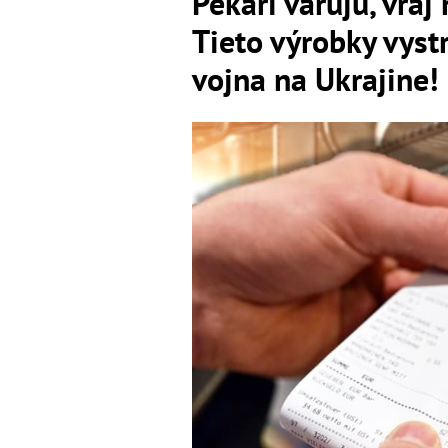
Pekári varujú, vraj
Tieto výrobky vystr
vojna na Ukrajine!