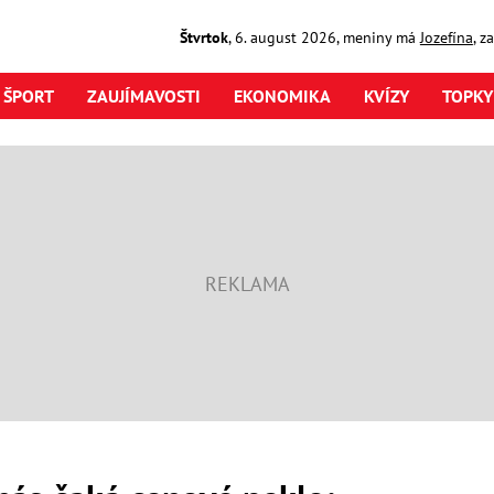
Štvrtok
,
6. august
2026
,
meniny má
Jozefína
, z
ŠPORT
ZAUJÍMAVOSTI
EKONOMIKA
KVÍZY
TOPKY