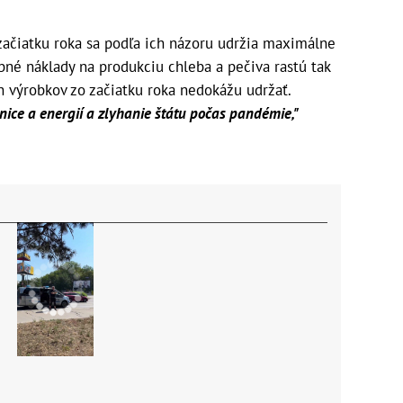
začiatku roka sa podľa ich názoru udržia maximálne
né náklady na produkciu chleba a pečiva rastú tak
 výrobkov zo začiatku roka nedokážu udržať.
enice a energií a zlyhanie štátu počas pandémie,"