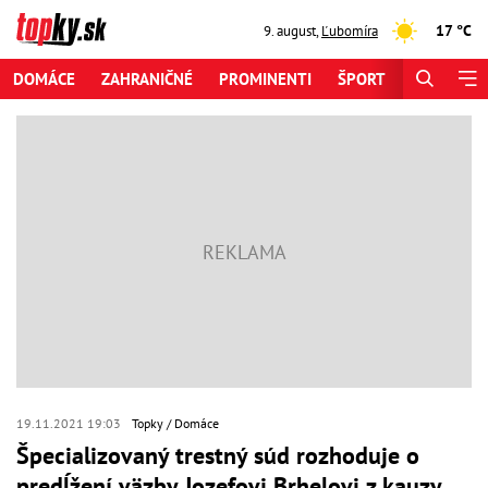
17 °C
9. august
,
Ľubomíra
DOMÁCE
ZAHRANIČNÉ
PROMINENTI
ŠPORT
ZAUJÍMAV
19.11.2021 19:03
Topky
Domáce
Špecializovaný trestný súd rozhoduje o
predĺžení väzby Jozefovi Brhelovi z kauzy