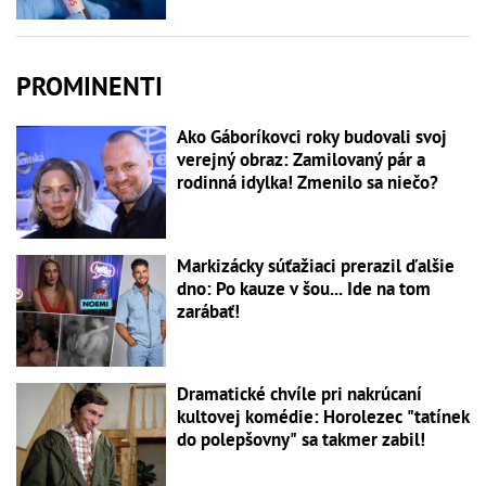
PROMINENTI
Ako Gáboríkovci roky budovali svoj
verejný obraz: Zamilovaný pár a
rodinná idylka! Zmenilo sa niečo?
Markizácky súťažiaci prerazil ďalšie
dno: Po kauze v šou... Ide na tom
zarábať!
Dramatické chvíle pri nakrúcaní
kultovej komédie: Horolezec "tatínek
do polepšovny" sa takmer zabil!