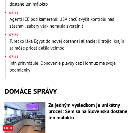
dostane len málokto
08:11
Agenti ICE pod kamerami: USA chcú zvýšiť kontrolu nad
zásahmi, zábery však nemusia zverejniť
07:29
Turecko láka Egypt do novej obrannej aliancie: K trojici krajín
sa môže pridať ďalšia veľmoc
07:11
Irán pritvrdzuje: Obnovenie plavby cez Hormuz má svoje
podmienky!
DOMÁCE SPRÁVY
Za jedným výsledkom je unikátny
proces: Sem sa na Slovensku dostane
len málokto
FOTO