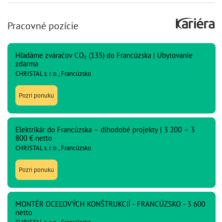
Pracovné pozície
Hľadáme zváračov CO₂ (135) do Francúzska | Ubytovanie
zdarma
CHRISTAL s. r. o., Francúzsko
Pozri ponuku
Elektrikár do Francúzska – dlhodobé projekty | 3 200 – 3
800 € netto
CHRISTAL s. r. o., Francúzsko
Pozri ponuku
MONTÉR OCEĽOVÝCH KONŠTRUKCIÍ - FRANCÚZSKO - 3 600
netto