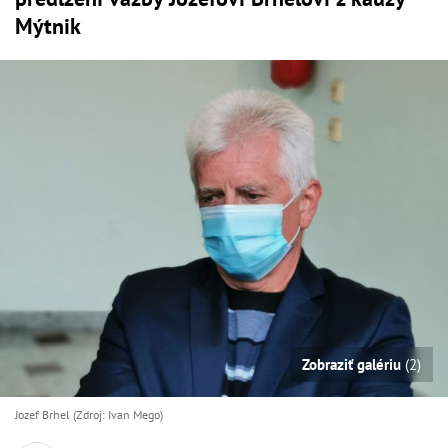
Mýtnik
Zobraziť galériu
(2)
Jozef Brhel (Zdroj: Ivan Mego)