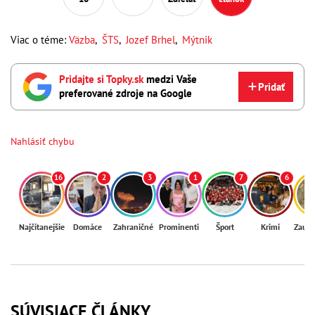
Viac o téme:
Väzba
,
ŠTS
,
Jozef Brhel
,
Mýtnik
Pridajte si Topky.sk
medzi Vaše
Pridať
preferované zdroje na Google
Nahlásiť chybu
16
2
3
1
7
6
Najčítanejšie
Domáce
Zahraničné
Prominenti
Šport
Krimi
Zaují
SÚVISIACE ČLÁNKY