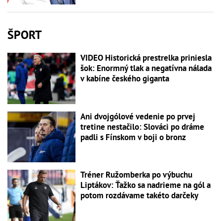
ŠPORT
VIDEO Historická prestrelka priniesla
šok: Enormný tlak a negatívna nálada
v kabíne českého giganta
Ani dvojgólové vedenie po prvej
tretine nestačilo: Slováci po dráme
padli s Fínskom v boji o bronz
Tréner Ružomberka po výbuchu
Liptákov: Ťažko sa nadrieme na gól a
potom rozdávame takéto darčeky