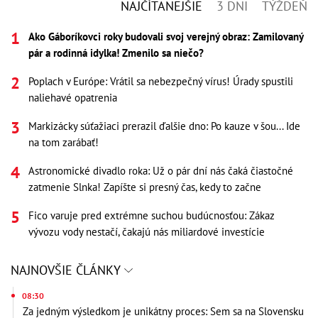
NAJČÍTANEJŠIE
3 DNI
TÝŽDEŇ
Ako Gáboríkovci roky budovali svoj verejný obraz: Zamilovaný
pár a rodinná idylka! Zmenilo sa niečo?
Poplach v Európe: Vrátil sa nebezpečný vírus! Úrady spustili
naliehavé opatrenia
Markizácky súťažiaci prerazil ďalšie dno: Po kauze v šou... Ide
na tom zarábať!
Astronomické divadlo roka: Už o pár dní nás čaká čiastočné
zatmenie Slnka! Zapíšte si presný čas, kedy to začne
Fico varuje pred extrémne suchou budúcnosťou: Zákaz
vývozu vody nestačí, čakajú nás miliardové investície
NAJNOVŠIE ČLÁNKY
08:30
Za jedným výsledkom je unikátny proces: Sem sa na Slovensku