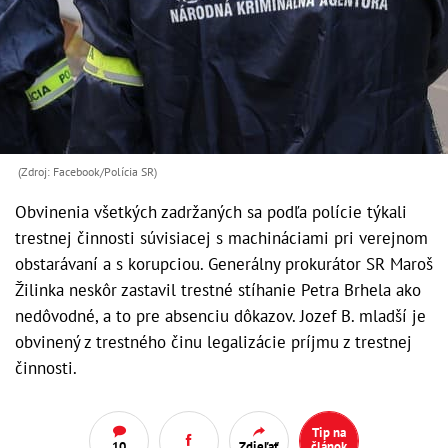
(Zdroj: Facebook/Polícia SR)
Obvinenia všetkých zadržaných sa podľa polície týkali
trestnej činnosti súvisiacej s machináciami pri verejnom
obstarávaní a s korupciou. Generálny prokurátor SR Maroš
Žilinka neskôr zastavil trestné stíhanie Petra Brhela ako
nedôvodné, a to pre absenciu dôkazov. Jozef B. mladší je
obvinený z trestného činu legalizácie príjmu z trestnej
činnosti.
Tip na
10
Zdieľať
článok