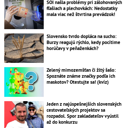
SOI našla problémy pri zálohovaných
fľašiach a plechovkách: Nedostatky
mala viac než štvrtina prevádzok!
Slovensko tvrdo dopláca na sucho:
Burzy reagujú rýchlo, kedy pocítime
horúčavy v peňaženkách?
Zelený mimozemšťan či žltý šašo:
Spoznáte známe značky podľa ich
maskotov? Otestujte sa! (kvíz)
Jeden z najúspešnejších slovenských
cestovateľských projektov sa
rozpadol. Spor zakladateľov vyústil
až do konkurzu