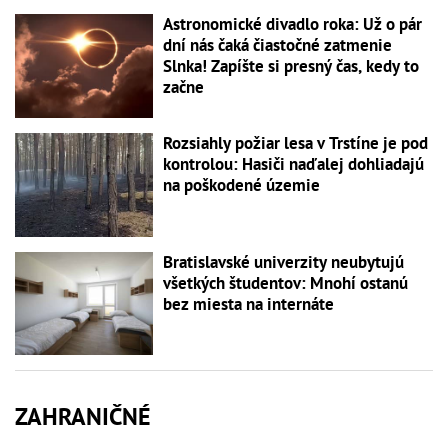
Astronomické divadlo roka: Už o pár
dní nás čaká čiastočné zatmenie
Slnka! Zapíšte si presný čas, kedy to
začne
Rozsiahly požiar lesa v Trstíne je pod
kontrolou: Hasiči naďalej dohliadajú
na poškodené územie
Bratislavské univerzity neubytujú
všetkých študentov: Mnohí ostanú
bez miesta na internáte
ZAHRANIČNÉ