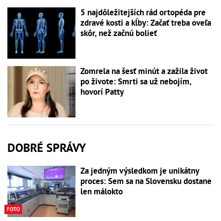
5 najdôležitejších rád ortopéda pre
zdravé kosti a kĺby: Začať treba oveľa
skôr, než začnú bolieť
Zomrela na šesť minút a zažila život
po živote: Smrti sa už nebojím,
hovorí Patty
DOBRÉ SPRÁVY
Za jedným výsledkom je unikátny
proces: Sem sa na Slovensku dostane
len málokto
FOTO