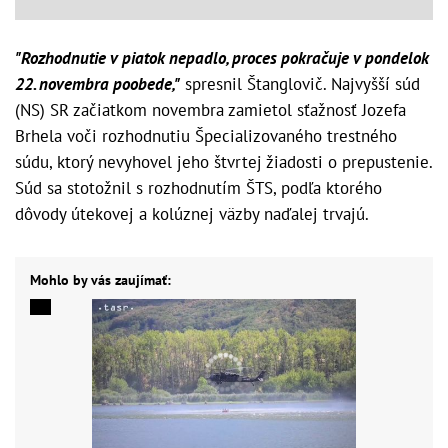
"Rozhodnutie v piatok nepadlo, proces pokračuje v pondelok
22. novembra poobede,"
spresnil Štanglovič. Najvyšší súd
(NS) SR začiatkom novembra zamietol sťažnosť Jozefa
Brhela voči rozhodnutiu Špecializovaného trestného
súdu, ktorý nevyhovel jeho štvrtej žiadosti o prepustenie.
Súd sa stotožnil s rozhodnutím ŠTS, podľa ktorého
dôvody útekovej a kolúznej väzby naďalej trvajú.
Mohlo by vás zaujímať: