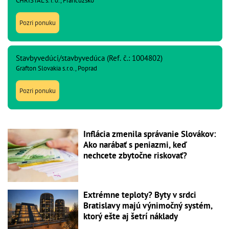
CHRISTAL s. r. o., Francúzsko
Pozri ponuku
Stavbyvedúci/stavbyvedúca (Ref. č.: 1004802)
Grafton Slovakia s.r.o., Poprad
Pozri ponuku
Inflácia zmenila správanie Slovákov:
Ako narábať s peniazmi, keď
nechcete zbytočne riskovať?
Extrémne teploty? Byty v srdci
Bratislavy majú výnimočný systém,
ktorý ešte aj šetrí náklady