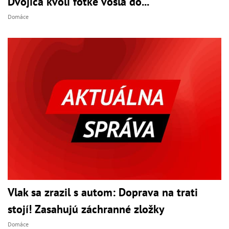
Dvojica kvôli fotke vošla do...
Domáce
Vlak sa zrazil s autom: Doprava na trati
stojí! Zasahujú záchranné zložky
Domáce