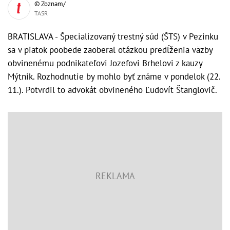
© Zoznam/
TASR
BRATISLAVA - Špecializovaný trestný súd (ŠTS) v Pezinku
sa v piatok poobede zaoberal otázkou predĺženia väzby
obvinenému podnikateľovi Jozefovi Brhelovi z kauzy
Mýtnik. Rozhodnutie by mohlo byť známe v pondelok (22.
11.). Potvrdil to advokát obvineného Ľudovít Štanglovič.