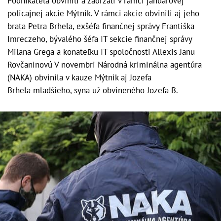
Podnikateľa obvinili a zadržali v rámci januárovej
policajnej akcie Mýtnik. V rámci akcie obvinili aj jeho
brata Petra Brhela, exšéfa finančnej správy Františka
Imreczeho, bývalého šéfa IT sekcie finančnej správy
Milana Grega a konateľku IT spoločnosti Allexis Janu
Rovčaninovú V novembri Národná kriminálna agentúra
(NAKA) obvinila v kauze Mýtnik aj Jozefa
Brhela mladšieho, syna už obvineného Jozefa B.