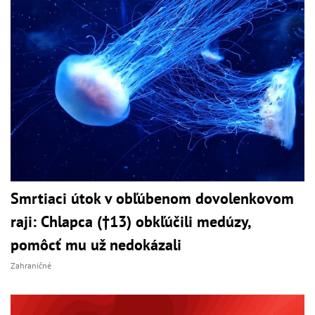
Smrtiaci útok v obľúbenom dovolenkovom
raji: Chlapca (†13) obkľúčili medúzy,
pomôcť mu už nedokázali
Zahraničné