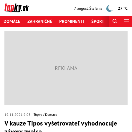
27 °C
7. august
,
Štefánia
DOMÁCE
ZAHRANIČNÉ
PROMINENTI
ŠPORT
ZAUJÍMAV
19.11.2021 9:05
Topky
Domáce
V kauze Tipos vyšetrovateľ vyhodnocuje
závery znalca