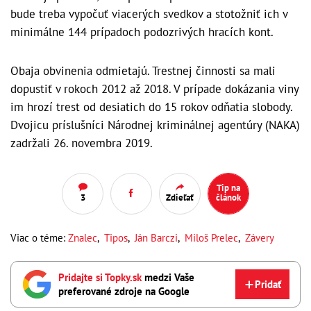
bude treba vypočuť viacerých svedkov a stotožniť ich v
minimálne 144 prípadoch podozrivých hracích kont.
Obaja obvinenia odmietajú. Trestnej činnosti sa mali
dopustiť v rokoch 2012 až 2018. V prípade dokázania viny
im hrozí trest od desiatich do 15 rokov odňatia slobody.
Dvojicu príslušníci Národnej kriminálnej agentúry (NAKA)
zadržali 26. novembra 2019.
Tip na
3
Zdieľať
článok
Viac o téme:
Znalec
,
Tipos
,
Ján Barczi
,
Miloš Prelec
,
Závery
Pridajte si Topky.sk
medzi Vaše
Pridať
preferované zdroje na Google