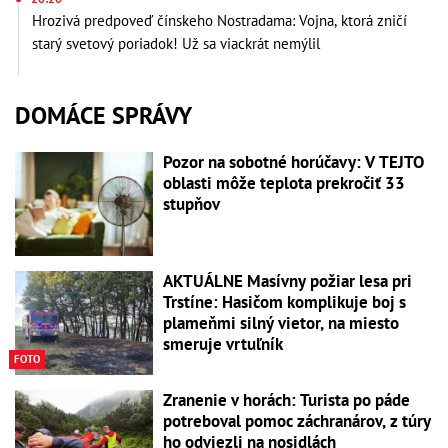
Hrozivá predpoveď čínskeho Nostradama: Vojna, ktorá zničí
starý svetový poriadok! Už sa viackrát nemýlil
DOMÁCE SPRÁVY
Pozor na sobotné horúčavy: V TEJTO
oblasti môže teplota prekročiť 33
stupňov
AKTUÁLNE Masívny požiar lesa pri
Trstíne: Hasičom komplikuje boj s
plameňmi silný vietor, na miesto
smeruje vrtuľník
FOTO
Zranenie v horách: Turista po páde
potreboval pomoc záchranárov, z túry
ho odviezli na nosidlách