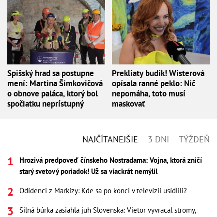
Spišský hrad sa postupne
Prekliaty budík! Wisterová
mení: Martina Šimkovičová
opísala ranné peklo: Nič
o obnove paláca, ktorý bol
nepomáha, toto musí
spočiatku neprístupný
maskovať
NAJČÍTANEJŠIE
3 DNI
TÝŽDEŇ
Hrozivá predpoveď čínskeho Nostradama: Vojna, ktorá zničí
starý svetový poriadok! Už sa viackrát nemýlil
Odídenci z Markízy: Kde sa po konci v televízii usídlili?
Silná búrka zasiahla juh Slovenska: Vietor vyvracal stromy,