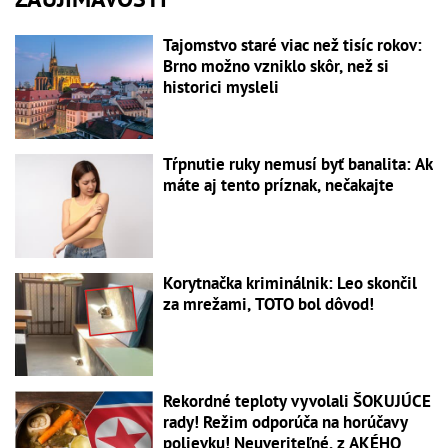
Tajomstvo staré viac než tisíc rokov:
Brno možno vzniklo skôr, než si
historici mysleli
Tŕpnutie ruky nemusí byť banalita: Ak
máte aj tento príznak, nečakajte
Korytnačka kriminálnik: Leo skončil
za mrežami, TOTO bol dôvod!
Rekordné teploty vyvolali ŠOKUJÚCE
rady! Režim odporúča na horúčavy
polievku! Neuveriteľné, z AKÉHO