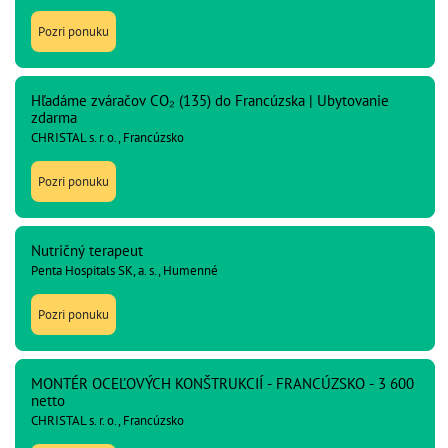
Pozri ponuku
Hľadáme zváračov CO₂ (135) do Francúzska | Ubytovanie
zdarma
CHRISTAL s. r. o., Francúzsko
Pozri ponuku
Nutričný terapeut
Penta Hospitals SK, a. s., Humenné
Pozri ponuku
MONTÉR OCEĽOVÝCH KONŠTRUKCIÍ - FRANCÚZSKO - 3 600
netto
CHRISTAL s. r. o., Francúzsko