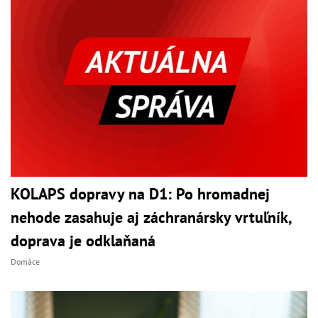
KOLAPS dopravy na D1: Po hromadnej
nehode zasahuje aj záchranársky vrtuľník,
doprava je odklaňaná
Domáce