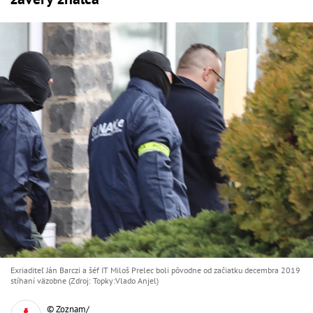
Exriaditeľ Ján Barczi a šéf IT Miloš Prelec boli pôvodne od začiatku decembra 2019
stíhaní väzobne (Zdroj: Topky:Vlado Anjel)
© Zoznam/