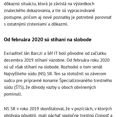
dôkaznú situáciu, ktorá je závislá na výsledkoch
znaleckého dokazovania, a tie sú vypracovávané
postupne, pričom aj nové poznatky je potrebné porovnať
s ostatnými zisteniami a dôkazmi.
Od februára 2020 sú stíhaní na slobode
Exriaditeľ Ján Barczi a šéf IT boli pôvodne od začiatku
decembra 2019 stíhaní väzobne. Od februára roku 2020
sú už však stíhaní na slobode. Rozhodol o tom senát
Najvyššieho súdu (NS) SR. Ten sa stotožnil so záverom
sudcu pre prípravné konanie Špecializovaného trestného
súdu (ŠTS), že dôvody väzby u oboch obvinených
pominuli.
NS SR v roku 2019 skonštatoval, že v pozíciách, v ktorých
obidvaja pôsobili, mali páchať spoločne trestnú činnosť a