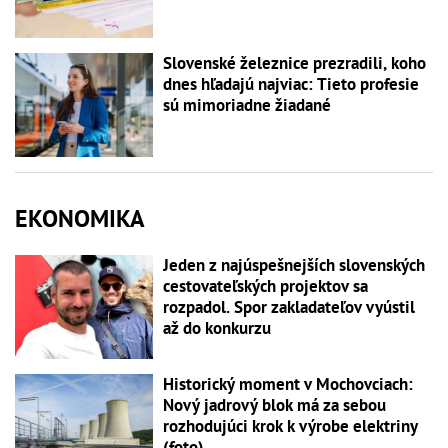
Slovenské železnice prezradili, koho
dnes hľadajú najviac: Tieto profesie
sú mimoriadne žiadané
EKONOMIKA
Jeden z najúspešnejších slovenských
cestovateľských projektov sa
rozpadol. Spor zakladateľov vyústil
až do konkurzu
Historický moment v Mochovciach:
Nový jadrový blok má za sebou
rozhodujúci krok k výrobe elektriny
(foto)