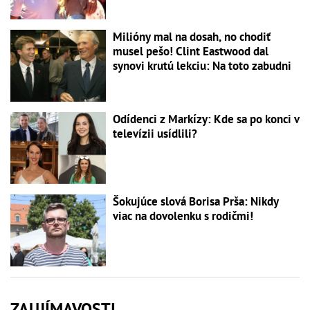
Milióny mal na dosah, no chodiť
musel pešo! Clint Eastwood dal
synovi krutú lekciu: Na toto zabudni
Odídenci z Markízy: Kde sa po konci v
televízii usídlili?
Šokujúce slová Borisa Prša: Nikdy
viac na dovolenku s rodičmi!
ZAUJÍMAVOSTI