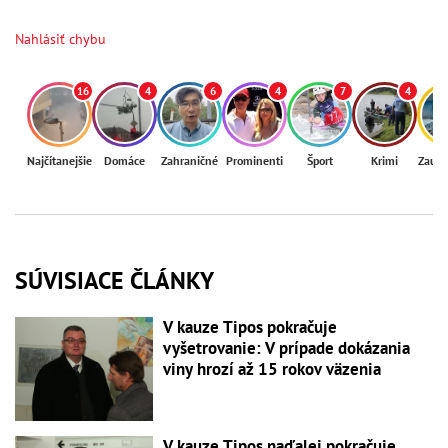
Nahlásiť chybu
16
4
6
4
7
4
Najčítanejšie
Domáce
Zahraničné
Prominenti
Šport
Krimi
Zaují
SÚVISIACE ČLÁNKY
V kauze Tipos pokračuje
vyšetrovanie: V prípade dokázania
viny hrozí až 15 rokov väzenia
V kauze Tipos naďalej pokračuje