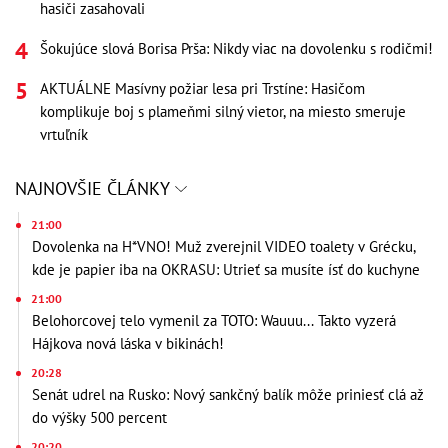
hasiči zasahovali
Šokujúce slová Borisa Prša: Nikdy viac na dovolenku s rodičmi!
AKTUÁLNE Masívny požiar lesa pri Trstíne: Hasičom
komplikuje boj s plameňmi silný vietor, na miesto smeruje
vrtuľník
NAJNOVŠIE ČLÁNKY
21:00
Dovolenka na H*VNO! Muž zverejnil VIDEO toalety v Grécku,
kde je papier iba na OKRASU: Utrieť sa musíte ísť do kuchyne
21:00
Belohorcovej telo vymenil za TOTO: Wauuu... Takto vyzerá
Hájkova nová láska v bikinách!
20:28
Senát udrel na Rusko: Nový sankčný balík môže priniesť clá až
do výšky 500 percent
20:20