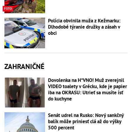
FOTO
Polícia obvinila muža z Kežmarku:
Dlhodobé týranie družky a zásah v
obci
ZAHRANIČNÉ
Dovolenka na H*VNO! Muž zverejnil
VIDEO toalety v Grécku, kde je papier
iba na OKRASU: Utrieť sa musíte ísť
do kuchyne
Senát udrel na Rusko: Nový sankčný
balík môže priniesť clá až do výšky
500 percent