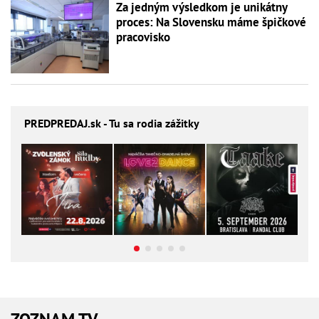
Za jedným výsledkom je unikátny
proces: Na Slovensku máme špičkové
pracovisko
PREDPREDAJ
.sk - Tu sa rodia zážitky