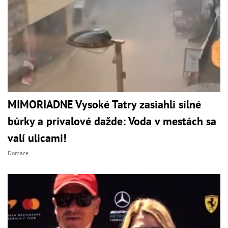
MIMORIADNE Vysoké Tatry zasiahli silné
búrky a prívalové dažde: Voda v mestách sa
valí ulicami!
Domáce