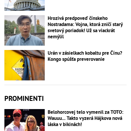
Hrozivá predpoveď čínskeho
Nostradama: Vojna, ktorá zničí starý
svetový poriadok! Už sa viackrát
nemýlil
Urán v zásielkach kobaltu pre Čínu?
Kongo spúšťa preverovanie
PROMINENTI
Belohorcovej telo vymenil za TOTO:
Wauuu... Takto vyzerá Hájkova nová
láska v bikinách!