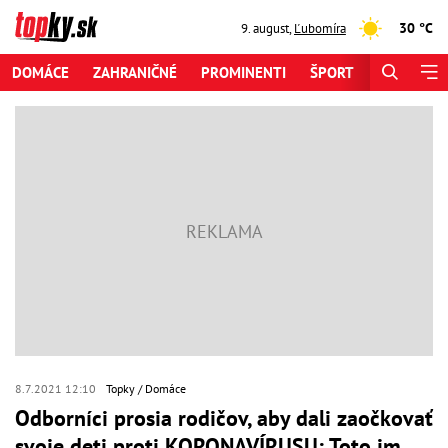
30 °C
9. august
,
Ľubomíra
DOMÁCE
ZAHRANIČNÉ
PROMINENTI
ŠPORT
ZAUJÍMAV
8.7.2021 12:10
Topky
Domáce
Odborníci prosia rodičov, aby dali zaočkovať
svoje deti proti KORONAVÍRUSU: Toto im