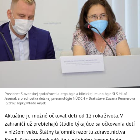
Prezident Slovenskej spoločnosti alergológie a klinickej imunológie SLS Miloš
Jeseňák a prednostka detskej pneumológie NÚDCH v Bratislave Zuzana Rennerová
(Zdroj: Topky/Vlado Anjel)
Aktuálne je možné očkovať deti od 12 roka života. V
zahraničí už prebiehajú štúdie týkajúce sa očkovania detí
v nižšom veku. Štátny tajomník rezortu zdravotníctva
Kamil Száz predpokladá, že v priebehu jesene bude