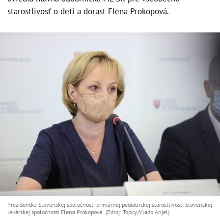
starostlivosť o deti a dorast Elena Prokopová.
Prezidentka Slovenskej spoločnosti primárnej pediatrickej starostlivosti Slovenskej
lekárskej spoločnosti Elena Prokopová (Zdroj: Topky/Vlado Anjel)