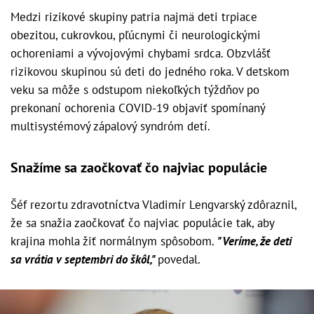
Medzi rizikové skupiny patria najmä deti trpiace
obezitou, cukrovkou, pľúcnymi či neurologickými
ochoreniami a vývojovými chybami srdca. Obzvlášť
rizikovou skupinou sú deti do jedného roka. V detskom
veku sa môže s odstupom niekoľkých týždňov po
prekonaní ochorenia COVID-19 objaviť spomínaný
multisystémový zápalový syndróm detí.
Snažíme sa zaočkovať čo najviac populácie
Šéf rezortu zdravotníctva Vladimír Lengvarský zdôraznil,
že sa snažia zaočkovať čo najviac populácie tak, aby
krajina mohla žiť normálnym spôsobom.
"Veríme, že deti
sa vrátia v septembri do škôl,"
povedal.