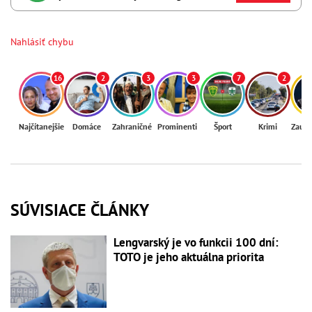
Nahlásiť chybu
16
2
3
3
7
2
Najčítanejšie
Domáce
Zahraničné
Prominenti
Šport
Krimi
Zaují
SÚVISIACE ČLÁNKY
Lengvarský je vo funkcii 100 dní:
TOTO je jeho aktuálna priorita