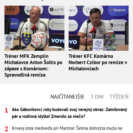
Tréner MFK Zemplín
Tréner KFC Komárno
Michalovce Anton Šoltis po
Norbert Czibor po remíze v
zápase s Komárnom:
Michalovciach
Spravodlivá remíza
NAJČÍTANEJŠIE
3 DNI
TÝŽDEŇ
Ako Gáboríkovci roky budovali svoj verejný obraz: Zamilovaný
pár a rodinná idylka! Zmenilo sa niečo?
Krvavý útok medveďa pri Martine: Šelma dohrýzla muža na