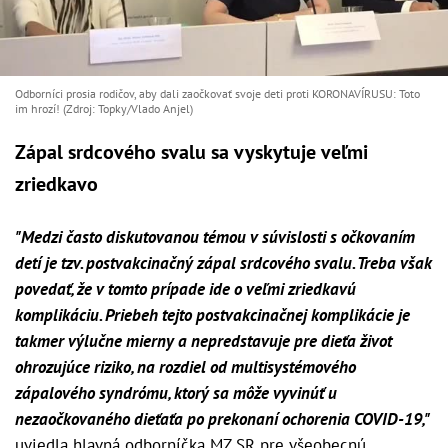
Odborníci prosia rodičov, aby dali zaočkovať svoje deti proti KORONAVÍRUSU: Toto
im hrozí! (Zdroj: Topky/Vlado Anjel)
Zápal srdcového svalu sa vyskytuje veľmi
zriedkavo
"Medzi často diskutovanou témou v súvislosti s očkovaním
detí je tzv. postvakcinačný zápal srdcového svalu. Treba však
povedať, že v tomto prípade ide o veľmi zriedkavú
komplikáciu. Priebeh tejto postvakcinačnej komplikácie je
takmer výlučne mierny a nepredstavuje pre dieťa život
ohrozujúce riziko, na rozdiel od multisystémového
zápalového syndrómu, ktorý sa môže vyvinúť u
nezaočkovaného dieťaťa po prekonaní ochorenia COVID-19,"
uviedla hlavná odborníčka MZ SR pre všeobecnú