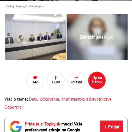
(Zdroj: Topky/Vlado Anjel)
Zobraziť galériu
(6)
Tip na
346
1299
Zdieľať
článok
Viac o téme:
Deti
,
Očkovanie
,
Ministerstvo zdravotníctva
,
Odborníci
Pridajte si Topky.sk
medzi Vaše
Pridať
preferované zdroje na Google