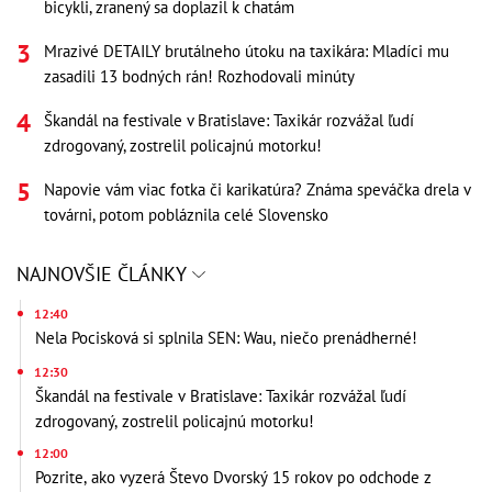
bicykli, zranený sa doplazil k chatám
Mrazivé DETAILY brutálneho útoku na taxikára: Mladíci mu
zasadili 13 bodných rán! Rozhodovali minúty
Škandál na festivale v Bratislave: Taxikár rozvážal ľudí
zdrogovaný, zostrelil policajnú motorku!
Napovie vám viac fotka či karikatúra? Známa speváčka drela v
továrni, potom pobláznila celé Slovensko
NAJNOVŠIE ČLÁNKY
12:40
Nela Pocisková si splnila SEN: Wau, niečo prenádherné!
12:30
Škandál na festivale v Bratislave: Taxikár rozvážal ľudí
zdrogovaný, zostrelil policajnú motorku!
12:00
Pozrite, ako vyzerá Števo Dvorský 15 rokov po odchode z