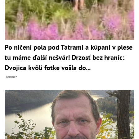
Po ničení pola pod Tatrami a kúpaní v plese
tu máme ďalší nešvár! Drzosť bez hraníc:
Dvojica kvôli fotke vošla do...
Domáce