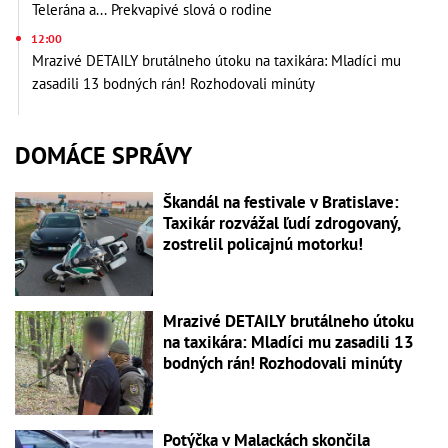
Telerána a... Prekvapivé slová o rodine
12:00
Mrazivé DETAILY brutálneho útoku na taxikára: Mladíci mu
zasadili 13 bodných rán! Rozhodovali minúty
DOMÁCE SPRÁVY
Škandál na festivale v Bratislave:
Taxikár rozvážal ľudí zdrogovaný,
zostrelil policajnú motorku!
Mrazivé DETAILY brutálneho útoku
na taxikára: Mladíci mu zasadili 13
bodných rán! Rozhodovali minúty
Potýčka v Malackách skončila