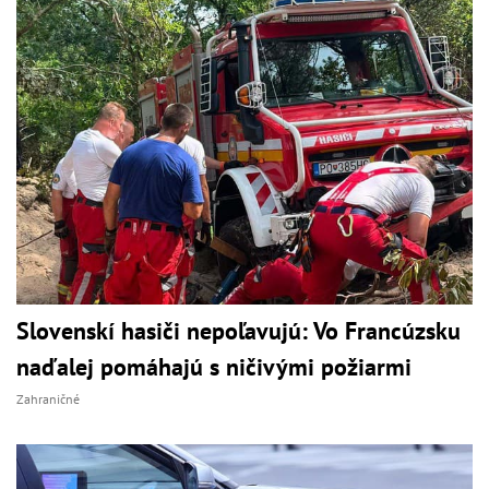
Slovenskí hasiči nepoľavujú: Vo Francúzsku
naďalej pomáhajú s ničivými požiarmi
Zahraničné