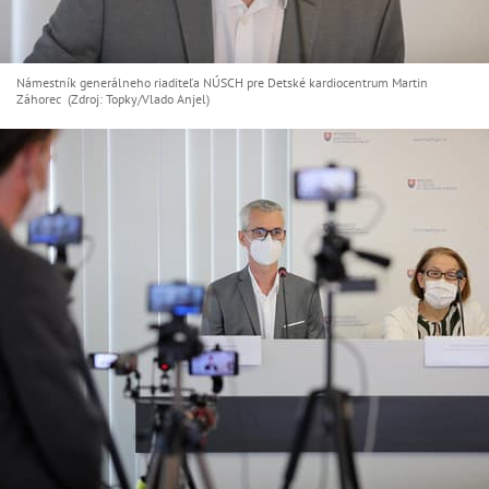
Námestník generálneho riaditeľa NÚSCH pre Detské kardiocentrum Martin
Záhorec (Zdroj: Topky/Vlado Anjel)