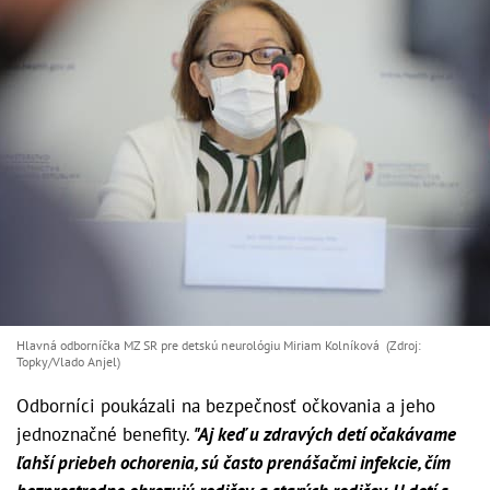
Hlavná odborníčka MZ SR pre detskú neurológiu Miriam Kolníková (Zdroj:
Topky/Vlado Anjel)
Odborníci poukázali na bezpečnosť očkovania a jeho
jednoznačné benefity.
"Aj keď u zdravých detí očakávame
ľahší priebeh ochorenia, sú často prenášačmi infekcie, čím