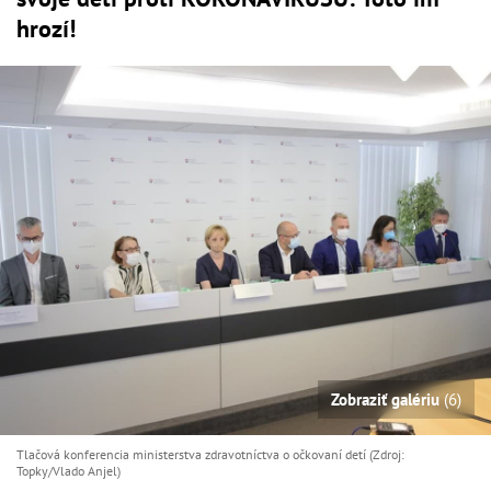
hrozí!
Zobraziť galériu
(6)
Tlačová konferencia ministerstva zdravotníctva o očkovaní detí (Zdroj:
Topky/Vlado Anjel)