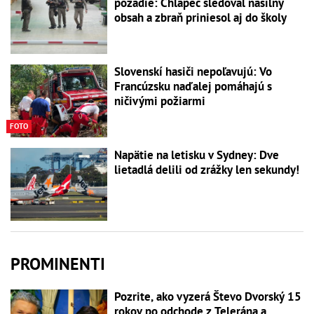
pozadie: Chlapec sledoval násilný
obsah a zbraň priniesol aj do školy
Slovenskí hasiči nepoľavujú: Vo
Francúzsku naďalej pomáhajú s
ničivými požiarmi
FOTO
Napätie na letisku v Sydney: Dve
lietadlá delili od zrážky len sekundy!
PROMINENTI
Pozrite, ako vyzerá Števo Dvorský 15
rokov po odchode z Telerána a...