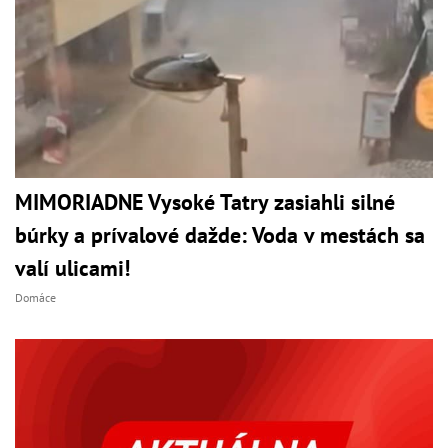
MIMORIADNE Vysoké Tatry zasiahli silné
búrky a prívalové dažde: Voda v mestách sa
valí ulicami!
Domáce