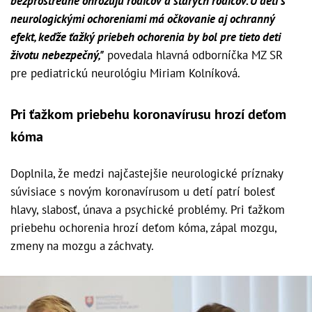
bezprostredne ohrozujú rodičov a starých rodičov. U detí s
neurologickými ochoreniami má očkovanie aj ochranný
efekt, keďže ťažký priebeh ochorenia by bol pre tieto deti
životu nebezpečný,"
povedala hlavná odborníčka MZ SR
pre pediatrickú neurológiu Miriam Kolníková.
Pri ťažkom priebehu koronavírusu hrozí deťom
kóma
Doplnila, že medzi najčastejšie neurologické príznaky
súvisiace s novým koronavírusom u detí patrí bolesť
hlavy, slabosť, únava a psychické problémy. Pri ťažkom
priebehu ochorenia hrozí deťom kóma, zápal mozgu,
zmeny na mozgu a záchvaty.