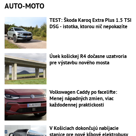
AUTO-MOTO
TEST: Škoda Karoq Extra Plus 1.5 TSI
DSG - istotka, ktorou nič nepokazíte
Úsek košickej R4 dočasne uzatvoria
pre výstavbu nového mosta
Volkswagen Caddy po facelifte:
Menej nápadných zmien, viac
každodennej praktickosti
V Košiciach dokončujú nabíjacie
stanice pre nové kĺbové elektrobusy