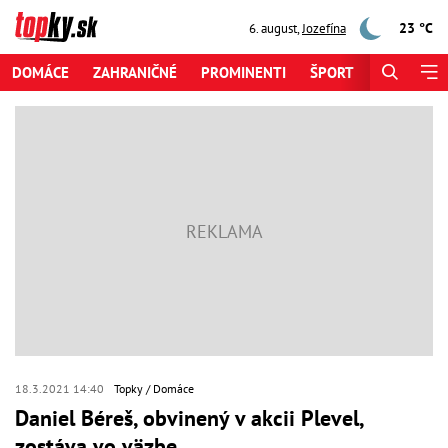
23 °C
6. august
,
Jozefína
DOMÁCE
ZAHRANIČNÉ
PROMINENTI
ŠPORT
ZAUJÍMAV
18.3.2021 14:40
Topky
Domáce
Daniel Béreš, obvinený v akcii Plevel,
zostáva vo väzbe