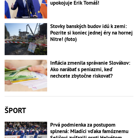
upokojuje Erik Tomáš!
Stovky banských budov idú k zemi:
Pozrite si koniec jednej éry na hornej
Nitre! (foto)
Inflácia zmenila správanie Slovákov:
Ako narábať s peniazmi, keď
nechcete zbytočne riskovať?
ŠPORT
Prvá podmienka za postupom
splnená: Mladíci vďaka famóznemu
Seličovi zvíťazili proti Helvétom