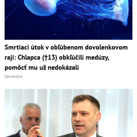
Smrtiaci útok v obľúbenom dovolenkovom
raji: Chlapca (†13) obkľúčili medúzy,
pomôcť mu už nedokázali
Zahraničné