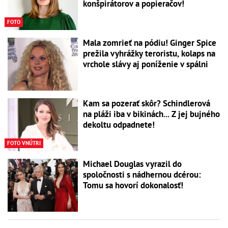
konšpirátorov a popieračov!
FOTO
Mala zomrieť na pódiu! Ginger Spice
prežila vyhrážky teroristu, kolaps na
vrchole slávy aj poníženie v spálni
Kam sa pozerať skôr? Schindlerová
na pláži iba v bikinách... Z jej bujného
dekoltu odpadnete!
FOTO VNÚTRI
Michael Douglas vyrazil do
spoločnosti s nádhernou dcérou:
Tomu sa hovorí dokonalosť!