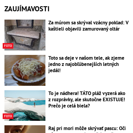
ZAUJÍMAVOSTI
Za múrom sa skrýval vzácny poklad: V
kaštieli objavili zamurovaný oltár
FOTO
Toto sa deje v našom tele, ak zjeme
jedno z najobľúbenejších letných
jedál!
To je nádhera! TÁTO pláž vyzerá ako
z rozprávky, ale skutočne EXISTUJE!
Prečo je celá biela?
FOTO
Raj pri mori môže skrývať pascu: Oči