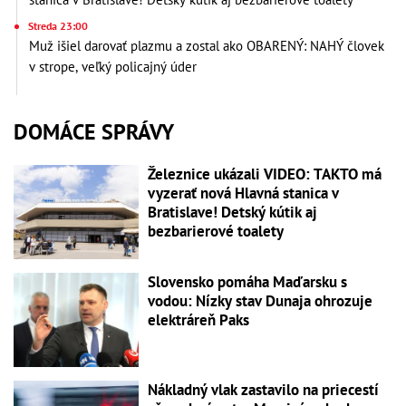
Streda 23:00
Muž išiel darovať plazmu a zostal ako OBARENÝ: NAHÝ človek
v strope, veľký policajný úder
DOMÁCE SPRÁVY
Železnice ukázali VIDEO: TAKTO má
vyzerať nová Hlavná stanica v
Bratislave! Detský kútik aj
bezbarierové toalety
Slovensko pomáha Maďarsku s
vodou: Nízky stav Dunaja ohrozuje
elektráreň Paks
Nákladný vlak zastavilo na priecestí