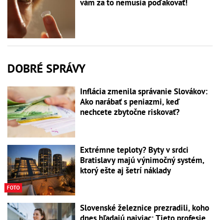
vám za to nemusia poďakovať!
DOBRÉ SPRÁVY
Inflácia zmenila správanie Slovákov:
Ako narábať s peniazmi, keď
nechcete zbytočne riskovať?
Extrémne teploty? Byty v srdci
Bratislavy majú výnimočný systém,
ktorý ešte aj šetrí náklady
FOTO
Slovenské železnice prezradili, koho
dnes hľadajú najviac: Tieto profesie