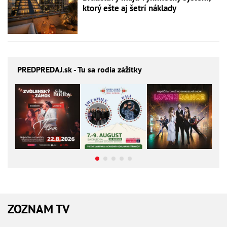
ktorý ešte aj šetrí náklady
PREDPREDAJ
.sk - Tu sa rodia zážitky
ZOZNAM TV