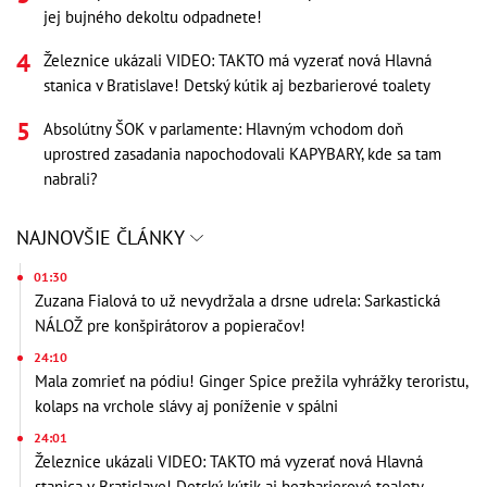
jej bujného dekoltu odpadnete!
Železnice ukázali VIDEO: TAKTO má vyzerať nová Hlavná
stanica v Bratislave! Detský kútik aj bezbarierové toalety
Absolútny ŠOK v parlamente: Hlavným vchodom doň
uprostred zasadania napochodovali KAPYBARY, kde sa tam
nabrali?
NAJNOVŠIE ČLÁNKY
01:30
Zuzana Fialová to už nevydržala a drsne udrela: Sarkastická
NÁLOŽ pre konšpirátorov a popieračov!
24:10
Mala zomrieť na pódiu! Ginger Spice prežila vyhrážky teroristu,
kolaps na vrchole slávy aj poníženie v spálni
24:01
Železnice ukázali VIDEO: TAKTO má vyzerať nová Hlavná
stanica v Bratislave! Detský kútik aj bezbarierové toalety