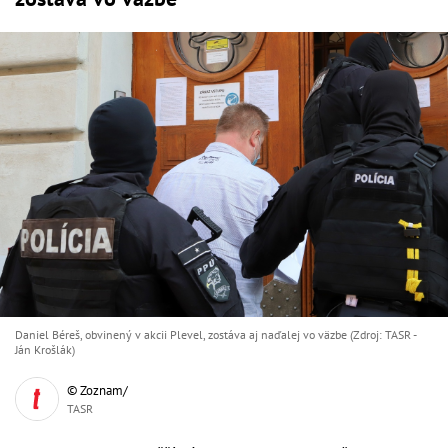
Daniel Béreš, obvinený v akcii Plevel, zostáva aj naďalej vo väzbe (Zdroj: TASR -
Ján Krošlák)
© Zoznam/
TASR