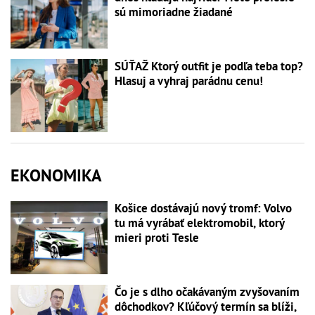
sú mimoriadne žiadané
SÚŤAŽ Ktorý outfit je podľa teba top?
Hlasuj a vyhraj parádnu cenu!
EKONOMIKA
Košice dostávajú nový tromf: Volvo
tu má vyrábať elektromobil, ktorý
mieri proti Tesle
Čo je s dlho očakávaným zvyšovaním
dôchodkov? Kľúčový termín sa blíži,