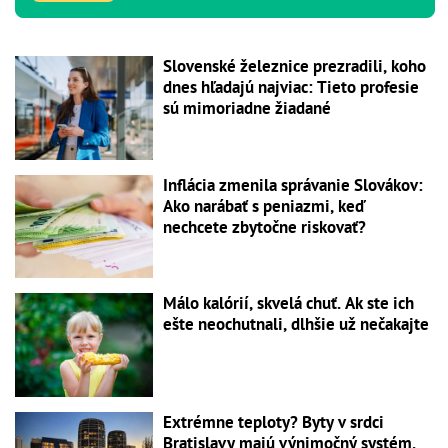
Slovenské železnice prezradili, koho
dnes hľadajú najviac: Tieto profesie
sú mimoriadne žiadané
Inflácia zmenila správanie Slovákov:
Ako narábať s peniazmi, keď
nechcete zbytočne riskovať?
Málo kalórií, skvelá chuť. Ak ste ich
ešte neochutnali, dlhšie už nečakajte
Extrémne teploty? Byty v srdci
Bratislavy majú výnimočný systém,