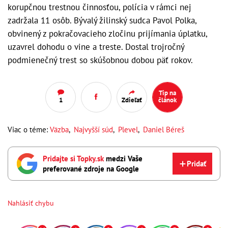
korupčnou trestnou činnosťou, polícia v rámci nej
zadržala 11 osôb. Bývalý žilinský sudca Pavol Polka,
obvinený z pokračovacieho zločinu prijímania úplatku,
uzavrel dohodu o vine a treste. Dostal trojročný
podmienečný trest so skúšobnou dobou päť rokov.
Tip na
1
Zdieľať
článok
Viac o téme:
Väzba
,
Najvyšší súd
,
Plevel
,
Daniel Béreš
Pridajte si Topky.sk
medzi Vaše
Pridať
preferované zdroje na Google
Nahlásiť chybu