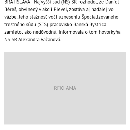
BRATISLAVA - Najvyšší súd (NS) SR rozhodol, že Daniel
Béreš, obvinený v akcii Plevel, zostáva aj naďalej vo
väzbe. Jeho sťažnosť voči uzneseniu Špecializovaného
trestného súdu (ŠTS) pracovisko Banská Bystrica
zamietol ako nedôvodnú. Informovala o tom hovorkyňa
NS SR Alexandra Važanová.