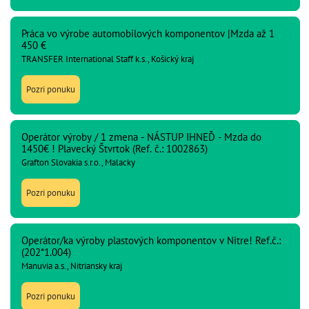
Práca vo výrobe automobilových komponentov |Mzda až 1
450 €
TRANSFER International Staff k.s., Košický kraj
Pozri ponuku
Operátor výroby / 1 zmena - NÁSTUP IHNEĎ - Mzda do
1450€ ! Plavecký Štvrtok (Ref. č.: 1002863)
Grafton Slovakia s.r.o., Malacky
Pozri ponuku
Operátor/ka výroby plastových komponentov v Nitre! Ref.č.:
(202*1.004)
Manuvia a.s., Nitriansky kraj
Pozri ponuku