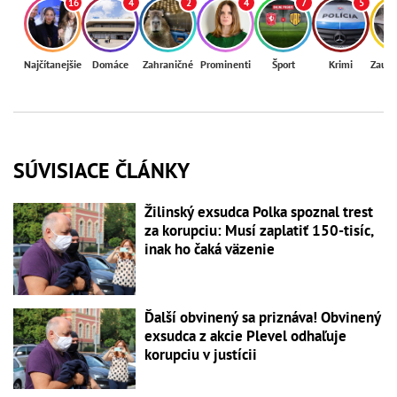
16
4
2
4
7
5
Najčítanejšie
Domáce
Zahraničné
Prominenti
Šport
Krimi
Zaují
SÚVISIACE ČLÁNKY
Žilinský exsudca Polka spoznal trest
za korupciu: Musí zaplatiť 150-tisíc,
inak ho čaká väzenie
Ďalší obvinený sa priznáva! Obvinený
exsudca z akcie Plevel odhaľuje
korupciu v justícii