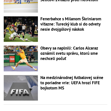
Fenerbahce s Milanom Škriniarom
víťazne: Turecký klub si do odvety
nesie dvojgólový náskok
Obavy sa naplnili: Carlos Alcaraz
oznámil svetu správu, ktorú sme
nechceli počuť
Na medzinárodnej futbalovej scéne
to poriadne vrie: UEFA hrozí FIFE
bojkotom MS