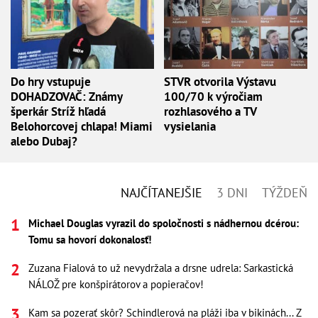
Do hry vstupuje
STVR otvorila Výstavu
DOHADZOVAČ: Známy
100/70 k výročiam
šperkár Stríž hľadá
rozhlasového a TV
Belohorcovej chlapa! Miami
vysielania
alebo Dubaj?
NAJČÍTANEJŠIE
3 DNI
TÝŽDEŇ
Michael Douglas vyrazil do spoločnosti s nádhernou dcérou:
Tomu sa hovorí dokonalosť!
Zuzana Fialová to už nevydržala a drsne udrela: Sarkastická
NÁLOŽ pre konšpirátorov a popieračov!
Kam sa pozerať skôr? Schindlerová na pláži iba v bikinách... Z