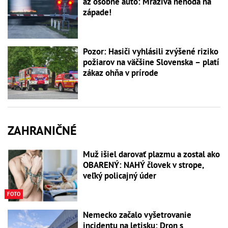
až osobné auto: Mrazivá nehoda na
západe!
Pozor: Hasiči vyhlásili zvýšené riziko
požiarov na väčšine Slovenska – platí
zákaz ohňa v prírode
ZAHRANIČNÉ
Muž išiel darovať plazmu a zostal ako
OBARENÝ: NAHÝ človek v strope,
veľký policajný úder
FOTO
Nemecko začalo vyšetrovanie
incidentu na letisku: Dron s