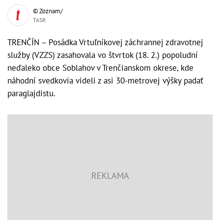
© Zoznam/
TASR
TRENČÍN – Posádka Vrtuľníkovej záchrannej zdravotnej
služby (VZZS) zasahovala vo štvrtok (18. 2.) popoludní
neďaleko obce Soblahov v Trenčianskom okrese, kde
náhodní svedkovia videli z asi 30-metrovej výšky padať
paraglajdistu.