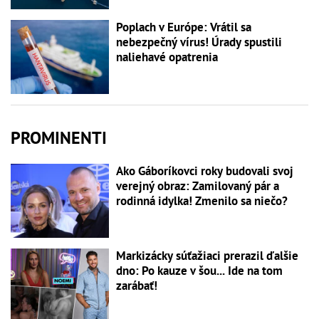
Poplach v Európe: Vrátil sa
nebezpečný vírus! Úrady spustili
naliehavé opatrenia
PROMINENTI
Ako Gáboríkovci roky budovali svoj
verejný obraz: Zamilovaný pár a
rodinná idylka! Zmenilo sa niečo?
Markizácky súťažiaci prerazil ďalšie
dno: Po kauze v šou... Ide na tom
zarábať!