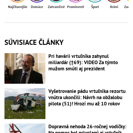
Najčítanejšie
Domáce
Zahraničné
Prominenti
Šport
Krimi
Zaují
SÚVISIACE ČLÁNKY
Pri havárii vrtuľníka zahynul
miliardár (†69): VIDEO Za týmto
mužom smúti aj prezident
Vyšetrovanie pádu vrtuľníka rezortu
vnútra ukončili: Návrh na obžalobu
pilota (51)! Hrozí mu až 10 rokov
Dopravná nehoda 26-ročnej vodičky:
Na pomoc bol privolaný aj vrtuľník