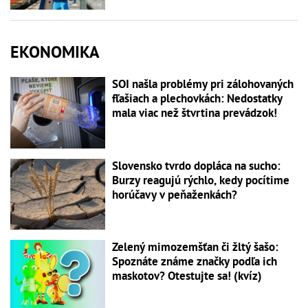
EKONOMIKA
SOI našla problémy pri zálohovaných
fľašiach a plechovkách: Nedostatky
mala viac než štvrtina prevádzok!
Slovensko tvrdo dopláca na sucho:
Burzy reagujú rýchlo, kedy pocítime
horúčavy v peňaženkách?
Zelený mimozemšťan či žltý šašo:
Spoznáte známe značky podľa ich
maskotov? Otestujte sa! (kvíz)