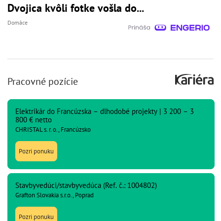
Dvojica kvôli fotke vošla do...
Domáce
Pracovné pozície
Elektrikár do Francúzska – dlhodobé projekty | 3 200 – 3
800 € netto
CHRISTAL s. r. o., Francúzsko
Pozri ponuku
Stavbyvedúci/stavbyvedúca (Ref. č.: 1004802)
Grafton Slovakia s.r.o., Poprad
Pozri ponuku