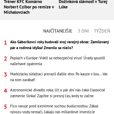
Tréner KFC Komárno
Dožinková slávnosť v Turej
Norbert Czibor po remíze v
Lúke
Michalovciach
NAJČÍTANEJŠIE
3 DNI
TÝŽDEŇ
Ako Gáboríkovci roky budovali svoj verejný obraz: Zamilovaný
pár a rodinná idylka! Zmenilo sa niečo?
Poplach v Európe: Vrátil sa nebezpečný vírus! Úrady spustili
naliehavé opatrenia
Markizácky súťažiaci prerazil ďalšie dno: Po kauze v šou... Ide
na tom zarábať!
Astronomické divadlo roka: Už o pár dní nás čaká čiastočné
zatmenie Slnka! Zapíšte si presný čas, kedy to začne
Fico varuje pred extrémne suchou budúcnosťou: Zákaz
vývozu vody nestačí, čakajú nás miliardové investície