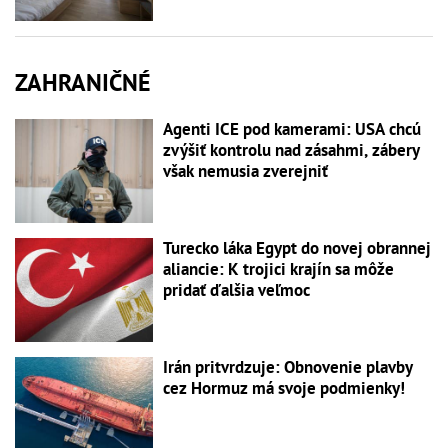
ZAHRANIČNÉ
Agenti ICE pod kamerami: USA chcú
zvýšiť kontrolu nad zásahmi, zábery
však nemusia zverejniť
Turecko láka Egypt do novej obrannej
aliancie: K trojici krajín sa môže
pridať ďalšia veľmoc
Irán pritvrdzuje: Obnovenie plavby
cez Hormuz má svoje podmienky!