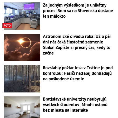
Za jedným výsledkom je unikátny
proces: Sem sa na Slovensku dostane
len málokto
FOTO
Astronomické divadlo roka: Už o pár
dní nás čaká čiastočné zatmenie
Slnka! Zapíšte si presný čas, kedy to
začne
Rozsiahly požiar lesa v Trstíne je pod
kontrolou: Hasiči naďalej dohliadajú
na poškodené územie
Bratislavské univerzity neubytujú
všetkých študentov: Mnohí ostanú
bez miesta na internáte