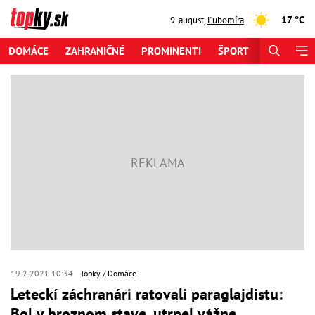
17 °C
9. august
,
Ľubomíra
DOMÁCE
ZAHRANIČNÉ
PROMINENTI
ŠPORT
ZAUJÍMAV
19.2.2021 10:34
Topky
Domáce
Leteckí záchranári ratovali paraglajdistu:
Bol v hroznom stave, utrpel vážne