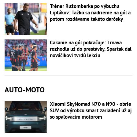
Tréner Ružomberka po výbuchu
Liptákov: Ťažko sa nadrieme na gól a
potom rozdávame takéto darčeky
Čakanie na gól pokračuje: Trnava
rozhodla už do prestávky, Spartak dal
nováčikovi tvrdú lekciu
AUTO-MOTO
Xiaomi SkyNomad N70 a N90 - obrie
SUV od výrobcu smart zariadení už aj
so spaľovacím motorom