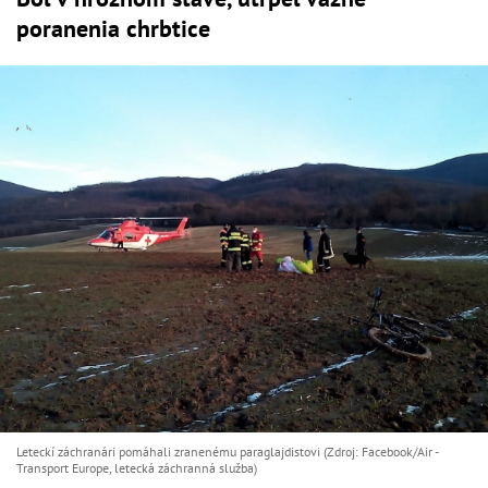
poranenia chrbtice
Leteckí záchranári pomáhali zranenému paraglajdistovi (Zdroj: Facebook/Air -
Transport Europe, letecká záchranná služba)