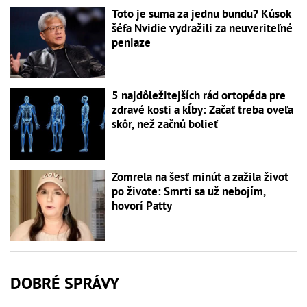
Toto je suma za jednu bundu? Kúsok
šéfa Nvidie vydražili za neuveriteľné
peniaze
5 najdôležitejších rád ortopéda pre
zdravé kosti a kĺby: Začať treba oveľa
skôr, než začnú bolieť
Zomrela na šesť minút a zažila život
po živote: Smrti sa už nebojím,
hovorí Patty
DOBRÉ SPRÁVY