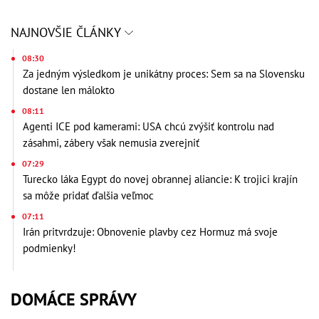
NAJNOVŠIE ČLÁNKY
08:30
Za jedným výsledkom je unikátny proces: Sem sa na Slovensku
dostane len málokto
08:11
Agenti ICE pod kamerami: USA chcú zvýšiť kontrolu nad
zásahmi, zábery však nemusia zverejniť
07:29
Turecko láka Egypt do novej obrannej aliancie: K trojici krajín
sa môže pridať ďalšia veľmoc
07:11
Irán pritvrdzuje: Obnovenie plavby cez Hormuz má svoje
podmienky!
DOMÁCE SPRÁVY