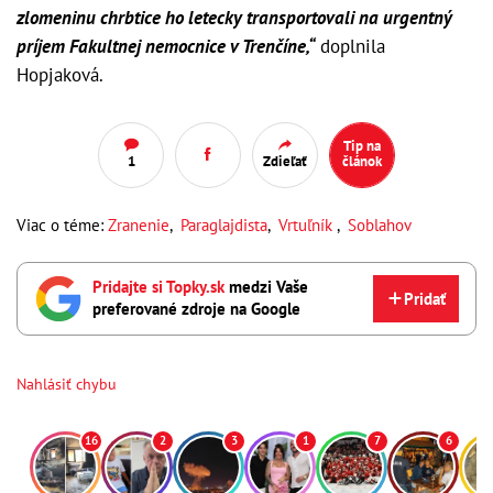
zlomeninu chrbtice ho letecky transportovali na urgentný
príjem Fakultnej nemocnice v Trenčíne,“
doplnila
Hopjaková.
Tip na
1
Zdieľať
článok
Viac o téme:
Zranenie
,
Paraglajdista
,
Vrtuľník
,
Soblahov
Pridajte si Topky.sk
medzi Vaše
Pridať
preferované zdroje na Google
Nahlásiť chybu
16
2
3
1
7
6