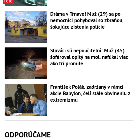
FOTO
Dráma v Trnave! Muž (29) sa po
nemocnici pohyboval so zbraňou,
šokujúce zistenia polície
Slováci sú nepoučiteľní: Muž (45)
šoféroval opitý na mol, nafúkal viac
ako tri promile
František Polák, zadržaný v rámci
akcie Babylon, čelí stále obvineniu z
extrémizmu
ODPORÚČAME