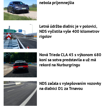
nebola príjemnejšia
Letná údržba diaľnic je v polovici,
NDS vyčistila vyše 400 kilometrov
rigolov
Nová Trieda CLA 45 s výkonom 680
koní sa sotva predstavila a už má
rekord na Nurburgringu
NDS začala s vylepšovaním vozovky
na diaľnici D1 za Trnavou