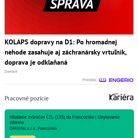
KOLAPS dopravy na D1: Po hromadnej
nehode zasahuje aj záchranársky vrtuľník,
doprava je odklaňaná
Domáce
Pracovné pozície
Hľadáme zváračov CO₂ (135) do Francúzska | Ubytovanie
zdarma
CHRISTAL s. r. o., Francúzsko