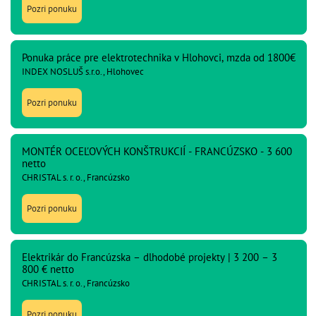
Pozri ponuku
Ponuka práce pre elektrotechnika v Hlohovci, mzda od 1800€
INDEX NOSLUŠ s.r.o., Hlohovec
Pozri ponuku
MONTÉR OCEĽOVÝCH KONŠTRUKCIÍ - FRANCÚZSKO - 3 600
netto
CHRISTAL s. r. o., Francúzsko
Pozri ponuku
Elektrikár do Francúzska – dlhodobé projekty | 3 200 – 3
800 € netto
CHRISTAL s. r. o., Francúzsko
Pozri ponuku