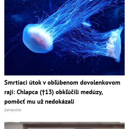
Smrtiaci útok v obľúbenom dovolenkovom
raji: Chlapca (†13) obkľúčili medúzy,
pomôcť mu už nedokázali
Zahraničné