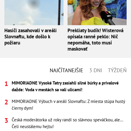
Hasiči zasahovali v areáli
Prekliaty budík! Wisterová
Slovnaftu, kde došlo k
opísala ranné peklo: Nič
požiaru
nepomáha, toto musí
maskovať
NAJČÍTANEJŠIE
3 DNI
TÝŽDEŇ
MIMORIADNE Vysoké Tatry zasiahli silné búrky a prívalové
dažde: Voda v mestách sa valí ulicami!
MIMORIADNE Výbuch v areáli Slovnaftu: Z miesta stúpa hustý
čierny dym!
Česká moderátorka už roky randí so slávnou speváčkou, ale...
Čelí neustálemu hejtu!