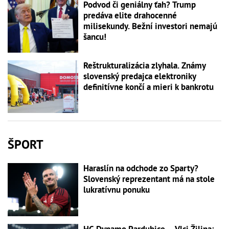
Podvod či geniálny ťah? Trump
predáva elite drahocenné
milisekundy. Bežní investori nemajú
šancu!
Reštrukturalizácia zlyhala. Známy
slovenský predajca elektroniky
definitívne končí a mieri k bankrotu
ŠPORT
Haraslín na odchode zo Sparty?
Slovenský reprezentant má na stole
lukratívnu ponuku
HC Dynamo Pardubice – Vlci Žilina: