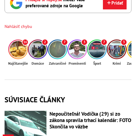
Pridať
preferované zdroje na Google
Nahlásiť chybu
16
2
7
3
7
3
Najčítanejšie
Domáce
Zahraničné
Prominenti
Šport
Krimi
Zaují
SÚVISIACE ČLÁNKY
Nepoučiteľná! Vodička (29) si zo
zákona spravila trhací kalendár: FOTO
Skončila vo väzbe