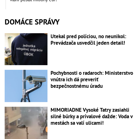
DOMÁCE SPRÁVY
Utekal pred políciou, no neunikol:
Prevádzača usvedčil jeden detail!
Pochybnosti o radaroch: Ministerstvo
vnútra ich dá preveriť
bezpečnostnému úradu
MIMORIADNE Vysoké Tatry zasiahli
silné búrky a prívalové dažde: Voda v
mestách sa valí ulicami!