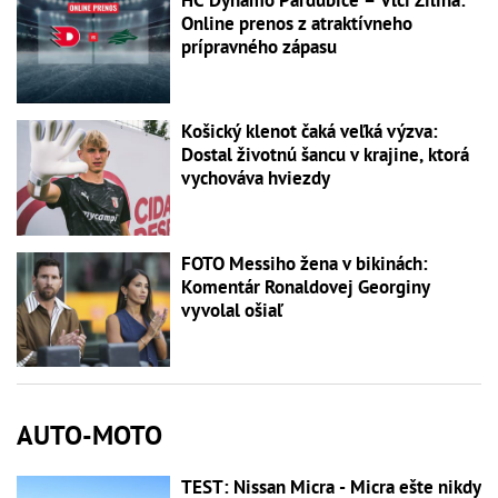
Online prenos z atraktívneho
prípravného zápasu
Košický klenot čaká veľká výzva:
Dostal životnú šancu v krajine, ktorá
vychováva hviezdy
FOTO Messiho žena v bikinách:
Komentár Ronaldovej Georginy
vyvolal ošiaľ
AUTO-MOTO
TEST: Nissan Micra - Micra ešte nikdy