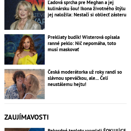
Ľadová sprcha pre Meghan a jej
kulinársku šou! Ikona životného štýlu
jej naložila: Nestačí si obliecť zásteru
Prekliaty budík! Wisterová opísala
ranné peklo: Nič nepomáha, toto
musí maskovať
Česká moderátorka už roky randí so
slávnou speváčkou, ale... Čelí
neustálemu hejtu!
ZAUJÍMAVOSTI
Rekordné teploty vyvolali ŠOKUJÚCE