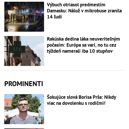
Výbuch otriasol predmestím
Damasku: Nálož v mikrobuse zranila
14 ľudí
Rakúska dedina láka neuveriteľným
počasím: Európa sa varí, no tu cez
týždeň namerali iba 10 stupňov
PROMINENTI
Šokujúce slová Borisa Prša: Nikdy
viac na dovolenku s rodičmi!