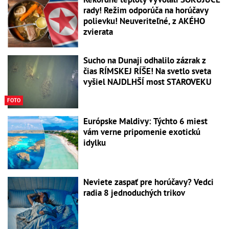
rady! Režim odporúča na horúčavy
polievku! Neuveriteľné, z AKÉHO
zvierata
Sucho na Dunaji odhalilo zázrak z
čias RÍMSKEJ RÍŠE! Na svetlo sveta
vyšiel NAJDLHŠÍ most STAROVEKU
FOTO
Európske Maldivy: Týchto 6 miest
vám verne pripomenie exotickú
idylku
Neviete zaspať pre horúčavy? Vedci
radia 8 jednoduchých trikov