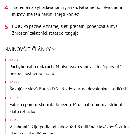
Tragédia na vyhľadávanom rybníku: Pátranie po 39-ročnom
mužovi má ten najsmutnejší koniec
FOTO Po pečive v známej sieti predajní pobehovala myš!
Zhrození zákazníci, reťazec reaguje
NAJNOVŠIE ČLÁNKY
16:02
Pochybnosti o radaroch: Ministerstvo vnútra ich dá preveriť
bezpečnostnému úradu
16:00
Šokujúce slová Borisa Prša: Nikdy viac na dovolenku s rodičmi!
15:53
Falošná pomoc skončila lúpežou: Muž mal seniorovi strhnúť
zlatú retiazku!
15:45
V zahraničí žije podľa odhadov až 1,8 milióna Slovákov: Štát im
vlani poslal milióny eur!