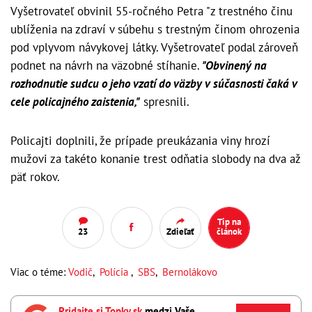
Vyšetrovateľ obvinil 55-ročného Petra "z trestného činu
ublíženia na zdraví v súbehu s trestným činom ohrozenia
pod vplyvom návykovej látky. Vyšetrovateľ podal zároveň
podnet na návrh na väzobné stíhanie.
"Obvinený na
rozhodnutie sudcu o jeho vzatí do väzby v súčasnosti čaká v
cele policajného zaistenia,"
spresnili.
Policajti doplnili, že prípade preukázania viny hrozí
mužovi za takéto konanie trest odňatia slobody na dva až
päť rokov.
Tip na
23
Zdieľať
článok
Viac o téme:
Vodič
,
Polícia
,
SBS
,
Bernolákovo
Pridajte si Topky.sk
medzi Vaše