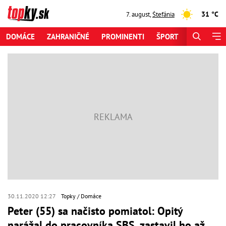
31 °C
7. august
,
Štefánia
DOMÁCE
ZAHRANIČNÉ
PROMINENTI
ŠPORT
ZAUJÍMAV
30.11.2020 12:27
Topky
Domáce
Peter (55) sa načisto pomiatol: Opitý
narážal do pracovníka SBS, zastavil ho až