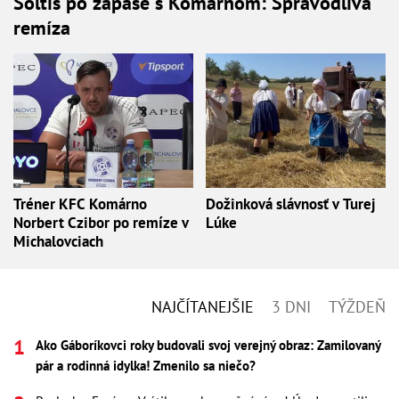
Šoltis po zápase s Komárnom: Spravodlivá
remíza
Tréner KFC Komárno
Dožinková slávnosť v Turej
Norbert Czibor po remíze v
Lúke
Michalovciach
NAJČÍTANEJŠIE
3 DNI
TÝŽDEŇ
Ako Gáboríkovci roky budovali svoj verejný obraz: Zamilovaný
pár a rodinná idylka! Zmenilo sa niečo?