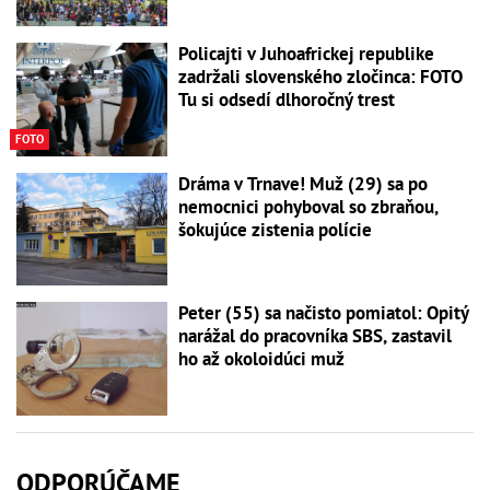
Policajti v Juhoafrickej republike
zadržali slovenského zločinca: FOTO
Tu si odsedí dlhoročný trest
FOTO
Dráma v Trnave! Muž (29) sa po
nemocnici pohyboval so zbraňou,
šokujúce zistenia polície
Peter (55) sa načisto pomiatol: Opitý
narážal do pracovníka SBS, zastavil
ho až okoloidúci muž
ODPORÚČAME