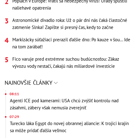
Poplach v Európe: Vrátil sa nebezpečný vírus! Úrady spustili
naliehavé opatrenia
Astronomické divadlo roka: Už o pár dní nás čaká čiastočné
zatmenie Slnka! Zapíšte si presný čas, kedy to začne
Markizácky súťažiaci prerazil ďalšie dno: Po kauze v šou... Ide
na tom zarábať!
Fico varuje pred extrémne suchou budúcnosťou: Zákaz
vývozu vody nestačí, čakajú nás miliardové investície
NAJNOVŠIE ČLÁNKY
08:11
Agenti ICE pod kamerami: USA chcú zvýšiť kontrolu nad
zásahmi, zábery však nemusia zverejniť
07:29
Turecko láka Egypt do novej obrannej aliancie: K trojici krajín
sa môže pridať ďalšia veľmoc