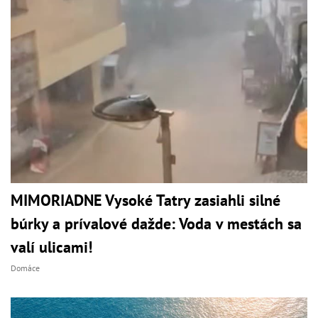
MIMORIADNE Vysoké Tatry zasiahli silné
búrky a prívalové dažde: Voda v mestách sa
valí ulicami!
Domáce