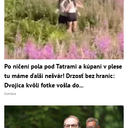
Po ničení pola pod Tatrami a kúpaní v plese
tu máme ďalší nešvár! Drzosť bez hraníc:
Dvojica kvôli fotke vošla do...
Domáce