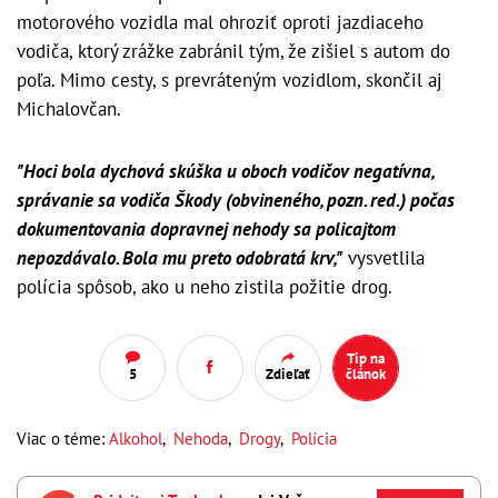
motorového vozidla mal ohroziť oproti jazdiaceho
vodiča, ktorý zrážke zabránil tým, že zišiel s autom do
poľa. Mimo cesty, s prevráteným vozidlom, skončil aj
Michalovčan.
"Hoci bola dychová skúška u oboch vodičov negatívna,
správanie sa vodiča Škody (obvineného, pozn. red.) počas
dokumentovania dopravnej nehody sa policajtom
nepozdávalo. Bola mu preto odobratá krv,"
vysvetlila
polícia spôsob, ako u neho zistila požitie drog.
Tip na
5
Zdieľať
článok
Viac o téme:
Alkohol
,
Nehoda
,
Drogy
,
Polícia