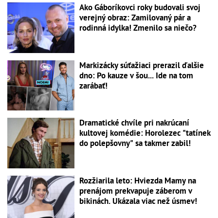
Ako Gáboríkovci roky budovali svoj
verejný obraz: Zamilovaný pár a
rodinná idylka! Zmenilo sa niečo?
Markizácky súťažiaci prerazil ďalšie
dno: Po kauze v šou... Ide na tom
zarábať!
Dramatické chvíle pri nakrúcaní
kultovej komédie: Horolezec "tatínek
do polepšovny" sa takmer zabil!
Rozžiarila leto: Hviezda Mamy na
prenájom prekvapuje záberom v
bikinách. Ukázala viac než úsmev!