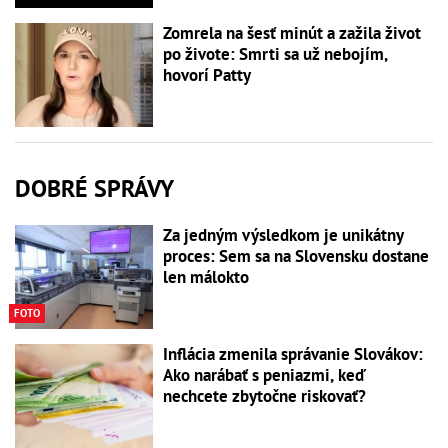
Zomrela na šesť minút a zažila život
po živote: Smrti sa už nebojím,
hovorí Patty
DOBRÉ SPRÁVY
Za jedným výsledkom je unikátny
proces: Sem sa na Slovensku dostane
len málokto
FOTO
Inflácia zmenila správanie Slovákov:
Ako narábať s peniazmi, keď
nechcete zbytočne riskovať?