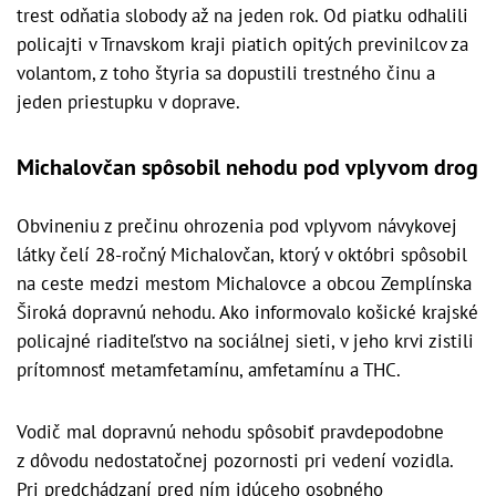
trest odňatia slobody až na jeden rok. Od piatku odhalili
policajti v Trnavskom kraji piatich opitých previnilcov za
volantom, z toho štyria sa dopustili trestného činu a
jeden priestupku v doprave.
Michalovčan spôsobil nehodu pod vplyvom drog
Obvineniu z prečinu ohrozenia pod vplyvom návykovej
látky čelí 28-ročný Michalovčan, ktorý v októbri spôsobil
na ceste medzi mestom Michalovce a obcou Zemplínska
Široká dopravnú nehodu. Ako informovalo košické krajské
policajné riaditeľstvo na sociálnej sieti, v jeho krvi zistili
prítomnosť metamfetamínu, amfetamínu a THC.
Vodič mal dopravnú nehodu spôsobiť pravdepodobne
z dôvodu nedostatočnej pozornosti pri vedení vozidla.
Pri predchádzaní pred ním idúceho osobného