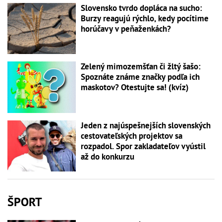
Slovensko tvrdo dopláca na sucho:
Burzy reagujú rýchlo, kedy pocítime
horúčavy v peňaženkách?
Zelený mimozemšťan či žltý šašo:
Spoznáte známe značky podľa ich
maskotov? Otestujte sa! (kvíz)
Jeden z najúspešnejších slovenských
cestovateľských projektov sa
rozpadol. Spor zakladateľov vyústil
až do konkurzu
ŠPORT