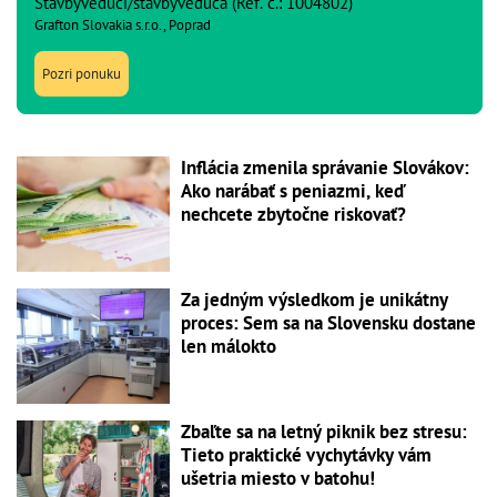
Stavbyvedúci/stavbyvedúca (Ref. č.: 1004802)
Grafton Slovakia s.r.o., Poprad
Pozri ponuku
Inflácia zmenila správanie Slovákov:
Ako narábať s peniazmi, keď
nechcete zbytočne riskovať?
Za jedným výsledkom je unikátny
proces: Sem sa na Slovensku dostane
len málokto
Zbaľte sa na letný piknik bez stresu:
Tieto praktické vychytávky vám
ušetria miesto v batohu!