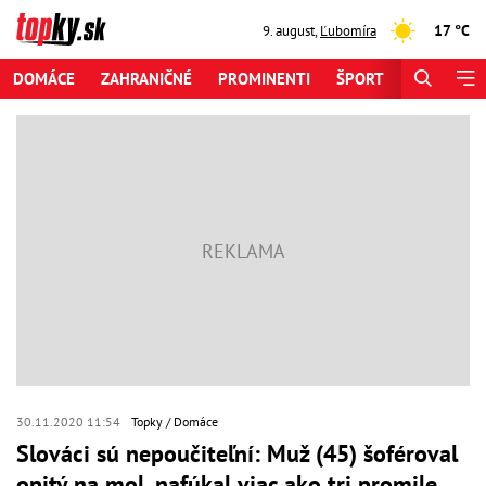
17 °C
9. august
,
Ľubomíra
DOMÁCE
ZAHRANIČNÉ
PROMINENTI
ŠPORT
ZAUJÍMAV
30.11.2020 11:54
Topky
Domáce
Slováci sú nepoučiteľní: Muž (45) šoféroval
opitý na mol, nafúkal viac ako tri promile