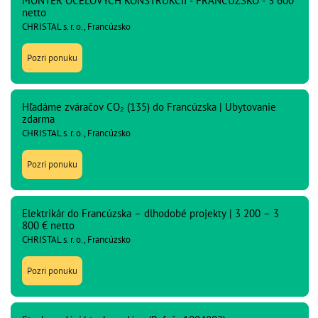
MONTÉR OCEĽOVÝCH KONŠTRUKCIÍ - FRANCÚZSKO - 3 600
netto
CHRISTAL s. r. o., Francúzsko
Pozri ponuku
Hľadáme zváračov CO₂ (135) do Francúzska | Ubytovanie
zdarma
CHRISTAL s. r. o., Francúzsko
Pozri ponuku
Elektrikár do Francúzska – dlhodobé projekty | 3 200 – 3
800 € netto
CHRISTAL s. r. o., Francúzsko
Pozri ponuku