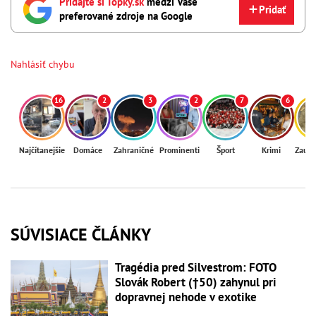
Pridajte si Topky.sk
medzi Vaše
Pridať
preferované zdroje na Google
Nahlásiť chybu
16
2
3
2
7
6
Najčítanejšie
Domáce
Zahraničné
Prominenti
Šport
Krimi
Zaují
SÚVISIACE ČLÁNKY
Tragédia pred Silvestrom: FOTO
Slovák Robert (†50) zahynul pri
dopravnej nehode v exotike