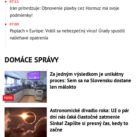
07:11
Irán pritvrdzuje: Obnovenie plavby cez Hormuz má svoje
podmienky!
07:00
Poplach v Európe: Vrátil sa nebezpečný vírus! Úrady spustili
naliehavé opatrenia
DOMÁCE SPRÁVY
Za jedným výsledkom je unikátny
proces: Sem sa na Slovensku dostane
len málokto
FOTO
Astronomické divadlo roka: Už o pár
dní nás čaká čiastočné zatmenie
Slnka! Zapíšte si presný čas, kedy to
začne