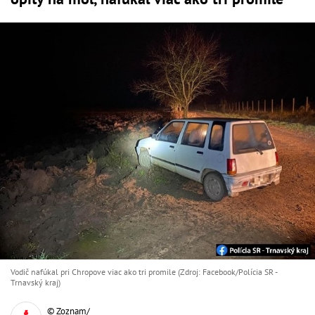
Vodič nafúkal pri Chropove viac ako tri promile (Zdroj: Facebook/Polícia SR -
Trnavský kraj)
© Zoznam/