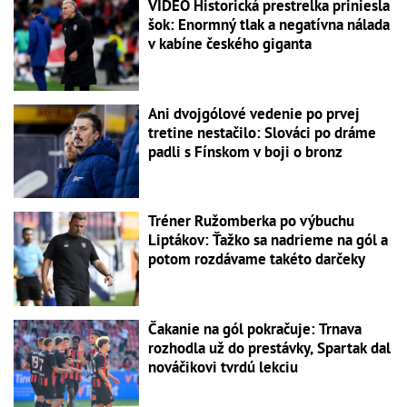
VIDEO Historická prestrelka priniesla
šok: Enormný tlak a negatívna nálada
v kabíne českého giganta
Ani dvojgólové vedenie po prvej
tretine nestačilo: Slováci po dráme
padli s Fínskom v boji o bronz
Tréner Ružomberka po výbuchu
Liptákov: Ťažko sa nadrieme na gól a
potom rozdávame takéto darčeky
Čakanie na gól pokračuje: Trnava
rozhodla už do prestávky, Spartak dal
nováčikovi tvrdú lekciu