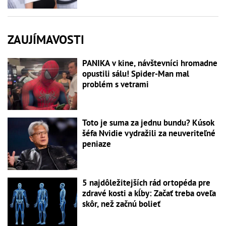
ZAUJÍMAVOSTI
PANIKA v kine, návštevníci hromadne
opustili sálu! Spider-Man mal
problém s vetrami
Toto je suma za jednu bundu? Kúsok
šéfa Nvidie vydražili za neuveriteľné
peniaze
5 najdôležitejších rád ortopéda pre
zdravé kosti a kĺby: Začať treba oveľa
skôr, než začnú bolieť