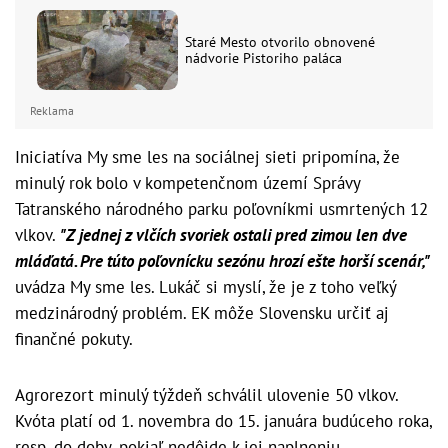
Staré Mesto otvorilo obnovené
nádvorie Pistoriho paláca
Reklama
Iniciatíva My sme les na sociálnej sieti pripomína, že
minulý rok bolo v kompetenčnom území Správy
Tatranského národného parku poľovníkmi usmrtených 12
vlkov.
"Z jednej z vlčích svoriek ostali pred zimou len dve
mláďatá. Pre túto poľovnícku sezónu hrozí ešte horší scenár,"
uvádza My sme les. Lukáč si myslí, že je z toho veľký
medzinárodný problém. EK môže Slovensku určiť aj
finančné pokuty.
Agrorezort minulý týždeň schválil ulovenie 50 vlkov.
Kvóta platí od 1. novembra do 15. januára budúceho roka,
resp. do doby, pokiaľ nedôjde k jej naplneniu.