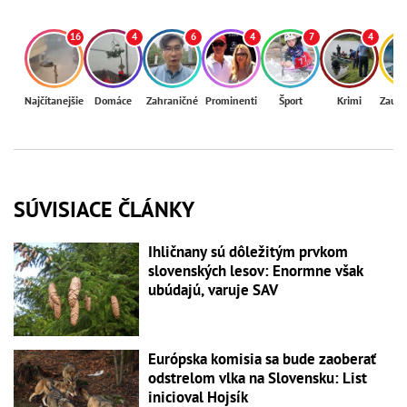
16
4
6
4
7
4
Najčítanejšie
Domáce
Zahraničné
Prominenti
Šport
Krimi
Zaují
SÚVISIACE ČLÁNKY
Ihličnany sú dôležitým prvkom
slovenských lesov: Enormne však
ubúdajú, varuje SAV
Európska komisia sa bude zaoberať
odstrelom vlka na Slovensku: List
inicioval Hojsík