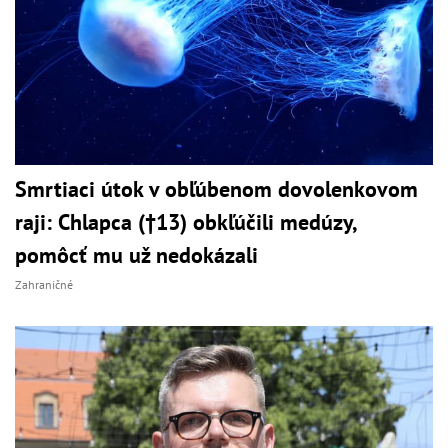
Smrtiaci útok v obľúbenom dovolenkovom
raji: Chlapca (†13) obkľúčili medúzy,
pomôcť mu už nedokázali
Zahraničné