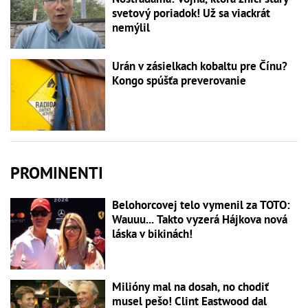
svetový poriadok! Už sa viackrát
nemýlil
Urán v zásielkach kobaltu pre Čínu?
Kongo spúšťa preverovanie
PROMINENTI
Belohorcovej telo vymenil za TOTO:
Wauuu... Takto vyzerá Hájkova nová
láska v bikinách!
Milióny mal na dosah, no chodiť
musel pešo! Clint Eastwood dal