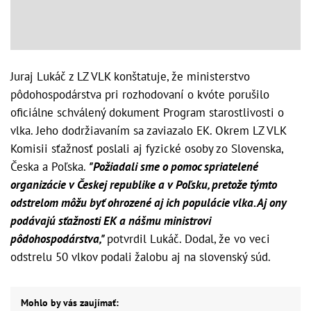
Juraj Lukáč z LZ VLK konštatuje, že ministerstvo
pôdohospodárstva pri rozhodovaní o kvóte porušilo
oficiálne schválený dokument Program starostlivosti o
vlka. Jeho dodržiavaním sa zaviazalo EK. Okrem LZ VLK
Komisii sťažnosť poslali aj fyzické osoby zo Slovenska,
Česka a Poľska.
"Požiadali sme o pomoc spriatelené
organizácie v Českej republike a v Poľsku, pretože týmto
odstrelom môžu byť ohrozené aj ich populácie vlka. Aj ony
podávajú sťažnosti EK a nášmu ministrovi
pôdohospodárstva,"
potvrdil Lukáč. Dodal, že vo veci
odstrelu 50 vlkov podali žalobu aj na slovenský súd.
Mohlo by vás zaujímať: