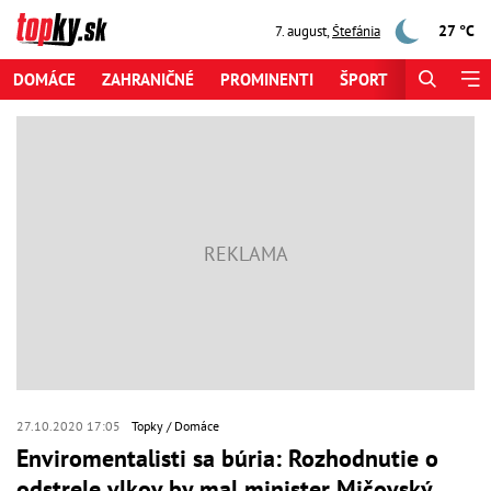
27 °C
7. august
,
Štefánia
DOMÁCE
ZAHRANIČNÉ
PROMINENTI
ŠPORT
ZAUJÍMAV
27.10.2020 17:05
Topky
Domáce
Enviromentalisti sa búria: Rozhodnutie o
odstrele vlkov by mal minister Mičovský