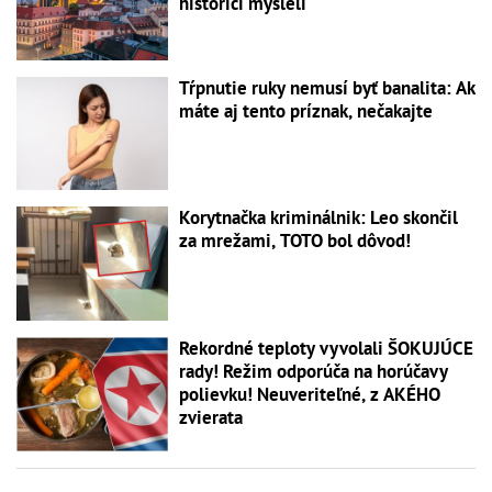
historici mysleli
Tŕpnutie ruky nemusí byť banalita: Ak
máte aj tento príznak, nečakajte
Korytnačka kriminálnik: Leo skončil
za mrežami, TOTO bol dôvod!
Rekordné teploty vyvolali ŠOKUJÚCE
rady! Režim odporúča na horúčavy
polievku! Neuveriteľné, z AKÉHO
zvierata