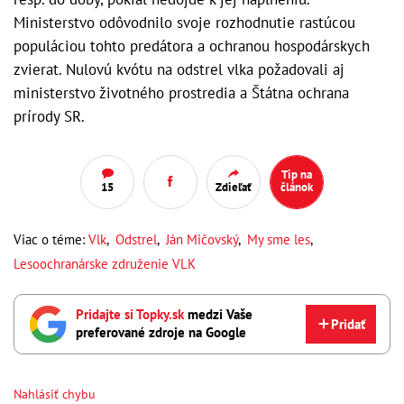
Ministerstvo odôvodnilo svoje rozhodnutie rastúcou
populáciou tohto predátora a ochranou hospodárskych
zvierat. Nulovú kvótu na odstrel vlka požadovali aj
ministerstvo životného prostredia a Štátna ochrana
prírody SR.
Tip na
15
Zdieľať
článok
Viac o téme:
Vlk
,
Odstrel
,
Ján Mičovský
,
My sme les
,
Lesoochranárske združenie VLK
Pridajte si Topky.sk
medzi Vaše
Pridať
preferované zdroje na Google
Nahlásiť chybu