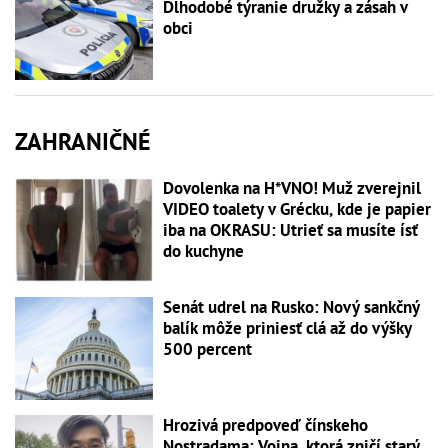
Dlhodobé týranie družky a zásah v
obci
ZAHRANIČNÉ
Dovolenka na H*VNO! Muž zverejnil
VIDEO toalety v Grécku, kde je papier
iba na OKRASU: Utrieť sa musíte ísť
do kuchyne
Senát udrel na Rusko: Nový sankčný
balík môže priniesť clá až do výšky
500 percent
Hrozivá predpoveď čínskeho
Nostradama: Vojna, ktorá zničí starý