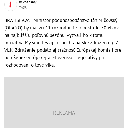
© Zoznam/
TASR
BRATISLAVA - Minister pôdohospodárstva Ján Mičovský
(OĽANO) by mal zrušiť rozhodnutie o odstrele 50 vlkov
na najbližšiu poľovnú sezónu. Vyzvali ho k tomu
iniciatíva My sme les aj Lesoochranárske združenie (LZ)
VLK. Združenie podalo aj sťažnosť Európskej komisii pre
porušenie európskej aj slovenskej legislatívy pri
rozhodovaní o love vlka.