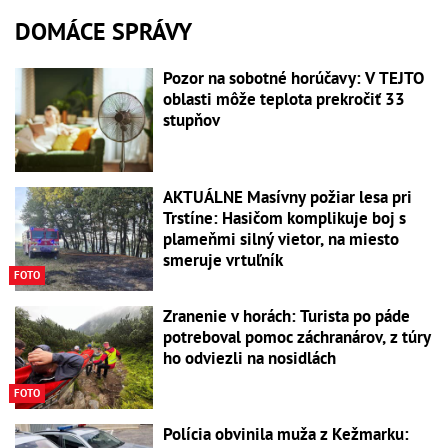
DOMÁCE SPRÁVY
Pozor na sobotné horúčavy: V TEJTO
oblasti môže teplota prekročiť 33
stupňov
AKTUÁLNE Masívny požiar lesa pri
Trstíne: Hasičom komplikuje boj s
plameňmi silný vietor, na miesto
smeruje vrtuľník
FOTO
Zranenie v horách: Turista po páde
potreboval pomoc záchranárov, z túry
ho odviezli na nosidlách
FOTO
Polícia obvinila muža z Kežmarku: