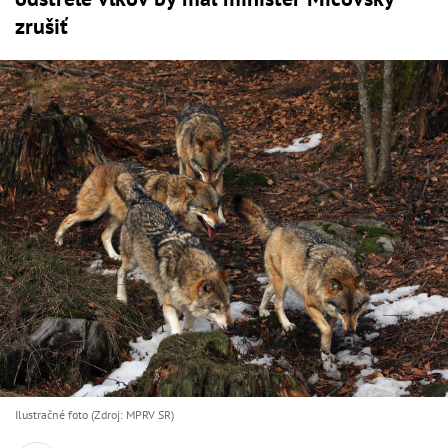
zrušiť
Ilustračné foto (Zdroj: MPRV SR)