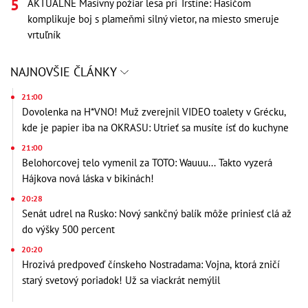
AKTUÁLNE Masívny požiar lesa pri Trstíne: Hasičom
komplikuje boj s plameňmi silný vietor, na miesto smeruje
vrtuľník
NAJNOVŠIE ČLÁNKY
21:00
Dovolenka na H*VNO! Muž zverejnil VIDEO toalety v Grécku,
kde je papier iba na OKRASU: Utrieť sa musíte ísť do kuchyne
21:00
Belohorcovej telo vymenil za TOTO: Wauuu... Takto vyzerá
Hájkova nová láska v bikinách!
20:28
Senát udrel na Rusko: Nový sankčný balík môže priniesť clá až
do výšky 500 percent
20:20
Hrozivá predpoveď čínskeho Nostradama: Vojna, ktorá zničí
starý svetový poriadok! Už sa viackrát nemýlil