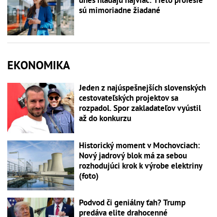
dnes hľadajú najviac: Tieto profesie
sú mimoriadne žiadané
EKONOMIKA
Jeden z najúspešnejších slovenských
cestovateľských projektov sa
rozpadol. Spor zakladateľov vyústil
až do konkurzu
Historický moment v Mochovciach:
Nový jadrový blok má za sebou
rozhodujúci krok k výrobe elektriny
(foto)
Podvod či geniálny ťah? Trump
predáva elite drahocenné