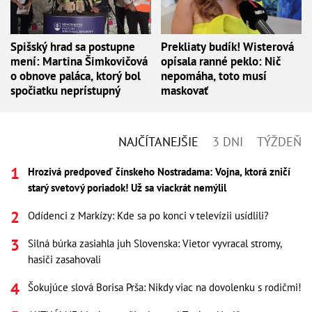
Spišský hrad sa postupne
Prekliaty budík! Wisterová
mení: Martina Šimkovičová
opísala ranné peklo: Nič
o obnove paláca, ktorý bol
nepomáha, toto musí
spočiatku neprístupný
maskovať
NAJČÍTANEJŠIE
3 DNI
TÝŽDEŇ
Hrozivá predpoveď čínskeho Nostradama: Vojna, ktorá zničí
starý svetový poriadok! Už sa viackrát nemýlil
Odídenci z Markízy: Kde sa po konci v televízii usídlili?
Silná búrka zasiahla juh Slovenska: Vietor vyvracal stromy,
hasiči zasahovali
Šokujúce slová Borisa Prša: Nikdy viac na dovolenku s rodičmi!