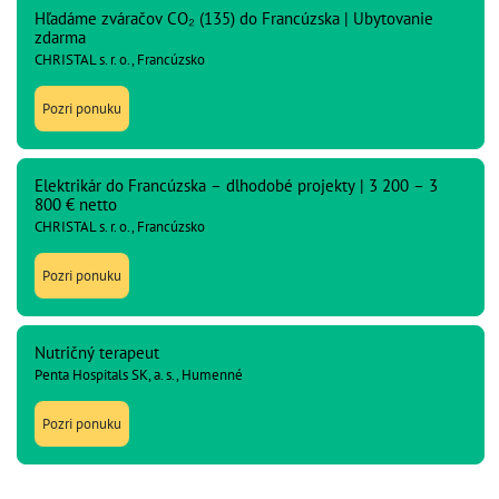
Hľadáme zváračov CO₂ (135) do Francúzska | Ubytovanie
zdarma
CHRISTAL s. r. o., Francúzsko
Pozri ponuku
Elektrikár do Francúzska – dlhodobé projekty | 3 200 – 3
800 € netto
CHRISTAL s. r. o., Francúzsko
Pozri ponuku
Nutričný terapeut
Penta Hospitals SK, a. s., Humenné
Pozri ponuku