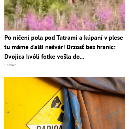
Po ničení pola pod Tatrami a kúpaní v plese
tu máme ďalší nešvár! Drzosť bez hraníc:
Dvojica kvôli fotke vošla do...
Domáce