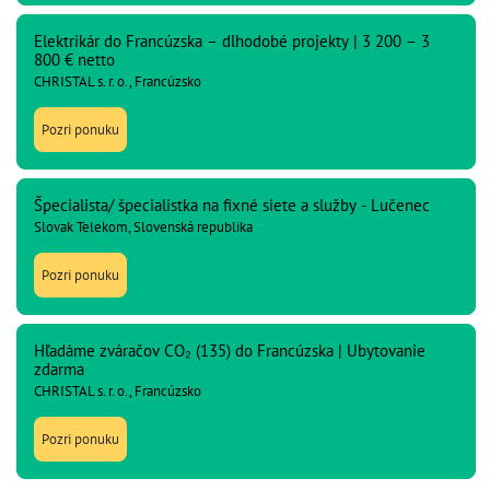
Elektrikár do Francúzska – dlhodobé projekty | 3 200 – 3
800 € netto
CHRISTAL s. r. o., Francúzsko
Pozri ponuku
Špecialista/ špecialistka na fixné siete a služby - Lučenec
Slovak Telekom, Slovenská republika
Pozri ponuku
Hľadáme zváračov CO₂ (135) do Francúzska | Ubytovanie
zdarma
CHRISTAL s. r. o., Francúzsko
Pozri ponuku