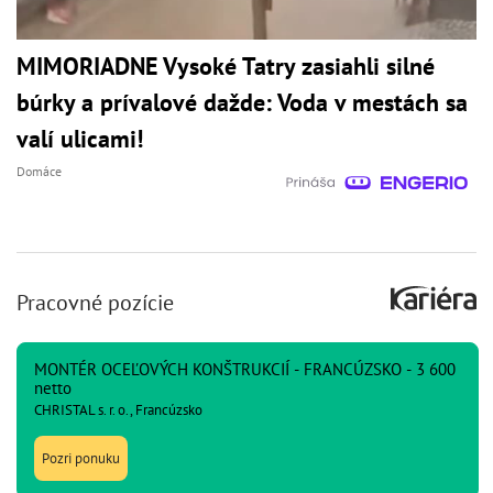
MIMORIADNE Vysoké Tatry zasiahli silné
búrky a prívalové dažde: Voda v mestách sa
valí ulicami!
Domáce
Pracovné pozície
MONTÉR OCEĽOVÝCH KONŠTRUKCIÍ - FRANCÚZSKO - 3 600
netto
CHRISTAL s. r. o., Francúzsko
Pozri ponuku