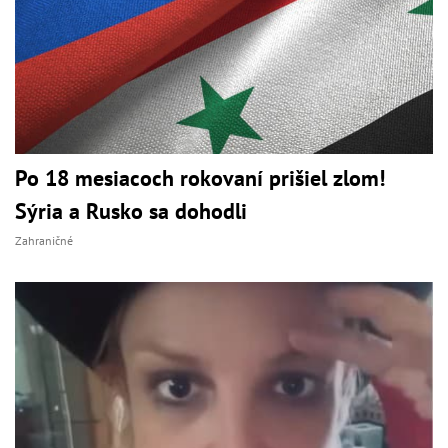
Po 18 mesiacoch rokovaní prišiel zlom!
Sýria a Rusko sa dohodli
Zahraničné