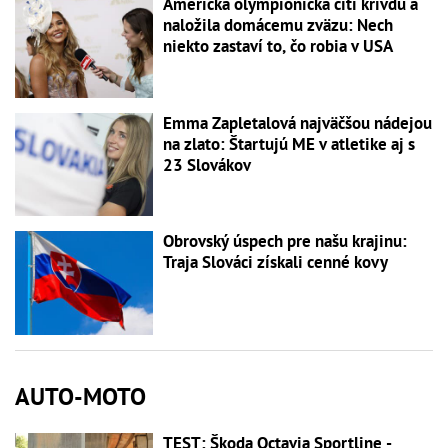
Americká olympionička cíti krivdu a
naložila domácemu zväzu: Nech
niekto zastaví to, čo robia v USA
Emma Zapletalová najväčšou nádejou
na zlato: Štartujú ME v atletike aj s
23 Slovákov
Obrovský úspech pre našu krajinu:
Traja Slováci získali cenné kovy
AUTO-MOTO
TEST: Škoda Octavia Sportline -