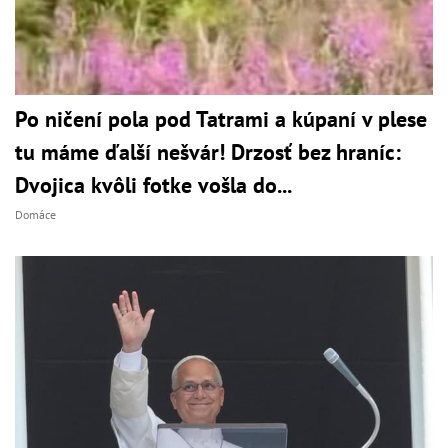
Po ničení pola pod Tatrami a kúpaní v plese
tu máme ďalší nešvár! Drzosť bez hraníc:
Dvojica kvôli fotke vošla do...
Domáce