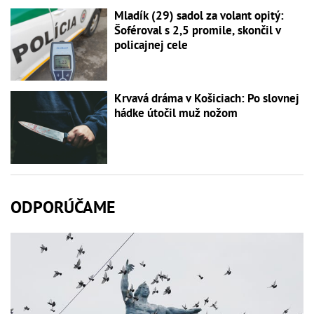
Mladík (29) sadol za volant opitý:
Šoféroval s 2,5 promile, skončil v
policajnej cele
Krvavá dráma v Košiciach: Po slovnej
hádke útočil muž nožom
ODPORÚČAME