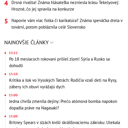
Drsná rivalita! Známa hlásateľka nezniesla krásu Tekelyovej:
Hrozné, čo jej spravila na konkurze
Napovie vám viac fotka či karikatúra? Známa speváčka drela v
továrni, potom pobláznila celé Slovensko
NAJNOVŠIE ČLÁNKY
15:12
Po 18 mesiacoch rokovaní prišiel zlom! Sýria a Rusko sa
dohodli
15:10
Kritika a šok vo Vysokých Tatrách: Rodičia vzali deti na Rysy,
zábery ich obuvi vyrážajú dych
15:00
Jedna chvíľa zmenila dejiny: Prečo atómová bomba napokon
dopadla práve na Nagasaki?
15:00
Britney Spears v slzách kvôli skrášľovaciemu zákroku: Utekala