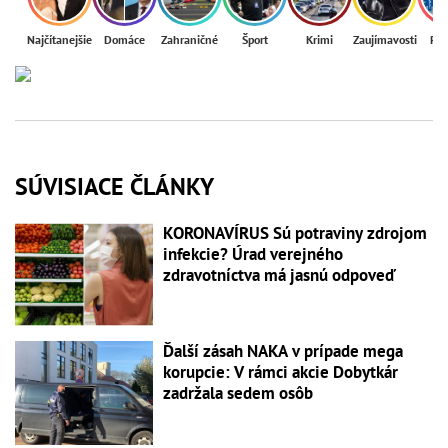
Najčítanejšie
Domáce
Zahraničné
Šport
Krimi
Zaujímavosti
Reg
SÚVISIACE ČLÁNKY
KORONAVÍRUS Sú potraviny zdrojom
infekcie? Úrad verejného
zdravotníctva má jasnú odpoveď
Ďalší zásah NAKA v prípade mega
korupcie: V rámci akcie Dobytkár
zadržala sedem osôb