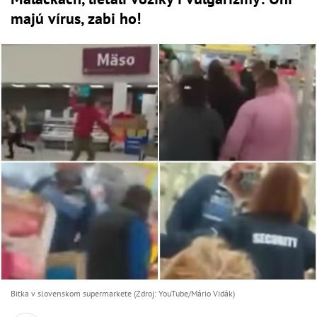
majú vírus, zabi ho!
Bitka v slovenskom supermarkete (Zdroj: YouTube/Mário Vidák)