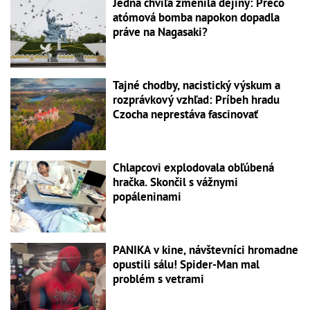
Jedna chvíľa zmenila dejiny: Prečo
atómová bomba napokon dopadla
práve na Nagasaki?
Tajné chodby, nacistický výskum a
rozprávkový vzhľad: Príbeh hradu
Czocha neprestáva fascinovať
Chlapcovi explodovala obľúbená
hračka. Skončil s vážnymi
popáleninami
PANIKA v kine, návštevníci hromadne
opustili sálu! Spider-Man mal
problém s vetrami