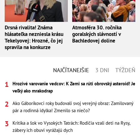
Drsná rivalita! Známa
Atmosféra 30. ročníka
hlásateľka nezniesla krásu
goralských slávností v
Tekelyovej: Hrozné, čo jej
Bachledovej doline
spravila na konkurze
NAJČÍTANEJŠIE
3 DNI
TÝŽDEŇ
Hrozivé varovanie vedcov: K Zemi sa rúti obrovský asteroid! Je
veľký ako mrakodrap
Ako Gáboríkovci roky budovali svoj verejný obraz: Zamilovaný
pár a rodinná idylka! Zmenilo sa niečo?
Kritika a šok vo Vysokých Tatrách: Rodičia vzali deti na Rysy,
zábery ich obuvi vyrážajú dych