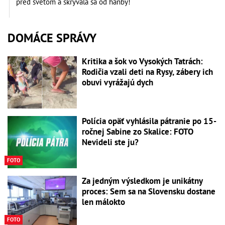
pred svetom a skrývala sa od hanby!
DOMÁCE SPRÁVY
Kritika a šok vo Vysokých Tatrách:
Rodičia vzali deti na Rysy, zábery ich
obuvi vyrážajú dych
Polícia opäť vyhlásila pátranie po 15-
ročnej Sabine zo Skalice: FOTO
Nevideli ste ju?
FOTO
Za jedným výsledkom je unikátny
proces: Sem sa na Slovensku dostane
len málokto
FOTO