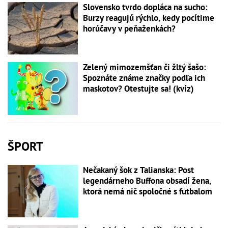
Slovensko tvrdo dopláca na sucho:
Burzy reagujú rýchlo, kedy pocítime
horúčavy v peňaženkách?
Zelený mimozemšťan či žltý šašo:
Spoznáte známe značky podľa ich
maskotov? Otestujte sa! (kvíz)
ŠPORT
Nečakaný šok z Talianska: Post
legendárneho Buffona obsadí žena,
ktorá nemá nič spoločné s futbalom