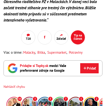
Okresného riaditeľstva PZ v Malackách. V danej veci bolo
začaté trestné stíhanie pre trestný čin výtržníctva. Bližšie
okolnosti tohto prípadu sú v súčasnosti predmetom
intenzívneho vyšetrovania.“
Tip na
728
Zdieľať
článok
Viac o téme:
Malacky
,
Bitka
,
Supermarket
,
Potraviny
Pridajte si Topky.sk
medzi Vaše
Pridať
preferované zdroje na Google
Nahlásiť chybu
16
3
3
7
1
2