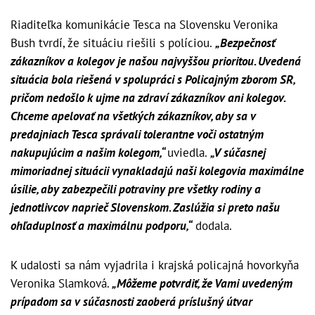
Riaditeľka komunikácie Tesca na Slovensku Veronika
Bush tvrdí, že situáciu riešili s políciou.
„Bezpečnosť
zákazníkov a kolegov je našou najvyššou prioritou. Uvedená
situácia bola riešená v spolupráci s Policajným zborom SR,
pričom nedošlo k ujme na zdraví zákazníkov ani kolegov.
Chceme apelovať na všetkých zákazníkov, aby sa v
predajniach Tesca správali tolerantne voči ostatným
nakupujúcim a našim kolegom,“
uviedla.
„V súčasnej
mimoriadnej situácii vynakladajú naši kolegovia maximálne
úsilie, aby zabezpečili potraviny pre všetky rodiny a
jednotlivcov naprieč Slovenskom. Zaslúžia si preto našu
ohľaduplnosť a maximálnu podporu,“
dodala.
K udalosti sa nám vyjadrila i krajská policajná hovorkyňa
Veronika Slamková.
„Môžeme potvrdiť, že Vami uvedeným
prípadom sa v súčasnosti zaoberá príslušný útvar