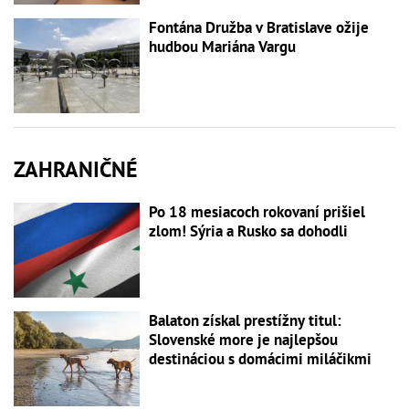
Fontána Družba v Bratislave ožije
hudbou Mariána Vargu
ZAHRANIČNÉ
Po 18 mesiacoch rokovaní prišiel
zlom! Sýria a Rusko sa dohodli
Balaton získal prestížny titul:
Slovenské more je najlepšou
destináciou s domácimi miláčikmi