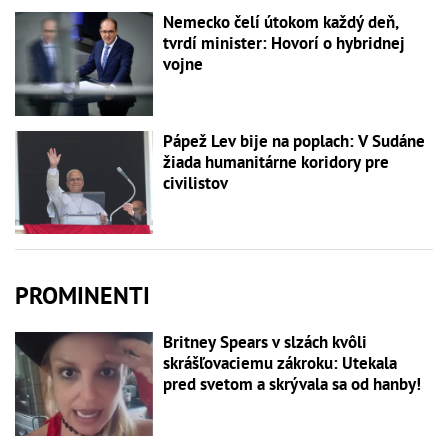
Nemecko čelí útokom každý deň,
tvrdí minister: Hovorí o hybridnej
vojne
Pápež Lev bije na poplach: V Sudáne
žiada humanitárne koridory pre
civilistov
PROMINENTI
Britney Spears v slzách kvôli
skrášľovaciemu zákroku: Utekala
pred svetom a skrývala sa od hanby!