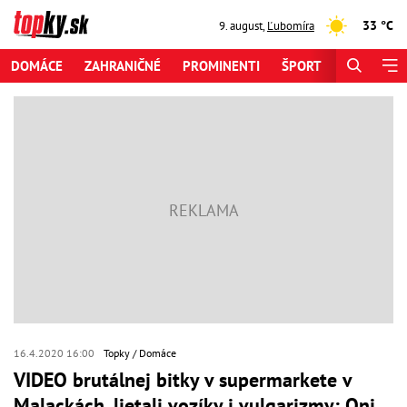
33 °C
9. august
,
Ľubomíra
DOMÁCE
ZAHRANIČNÉ
PROMINENTI
ŠPORT
ZAUJÍMAV
16.4.2020 16:00
Topky
Domáce
VIDEO brutálnej bitky v supermarkete v
Malackách, lietali vozíky i vulgarizmy: Oni