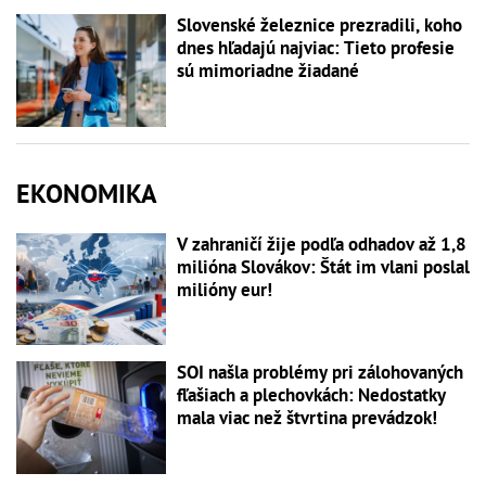
Slovenské železnice prezradili, koho
dnes hľadajú najviac: Tieto profesie
sú mimoriadne žiadané
EKONOMIKA
V zahraničí žije podľa odhadov až 1,8
milióna Slovákov: Štát im vlani poslal
milióny eur!
SOI našla problémy pri zálohovaných
fľašiach a plechovkách: Nedostatky
mala viac než štvrtina prevádzok!