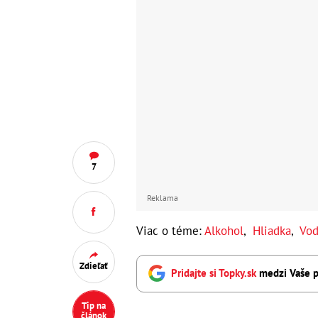
7
Reklama
Viac o téme:
Alkohol
,
Hliadka
,
Vod
Zdieľať
Pridajte si Topky.sk
medzi Vaše p
Tip na
článok