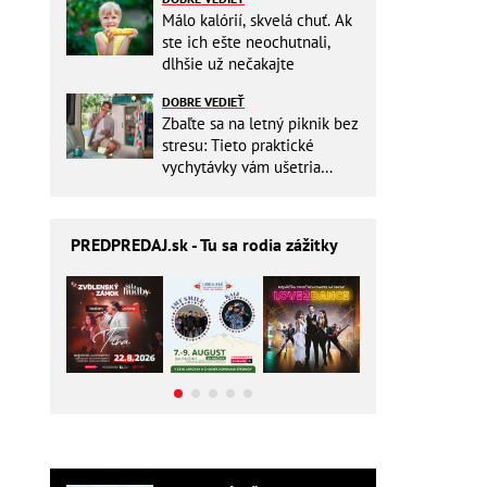
Málo kalórií, skvelá chuť. Ak
ste ich ešte neochutnali,
dlhšie už nečakajte
DOBRE VEDIEŤ
Zbaľte sa na letný piknik bez
stresu: Tieto praktické
vychytávky vám ušetria
miesto v batohu!
PREDPREDAJ
.sk - Tu sa rodia zážitky