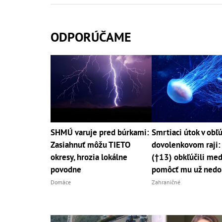
ODPORÚČAME
SHMÚ varuje pred búrkami:
Smrtiaci útok v ob
Zasiahnuť môžu TIETO
dovolenkovom raji:
okresy, hrozia lokálne
(†13) obkľúčili med
povodne
pomôcť mu už nedo
Domáce
Zahraničné