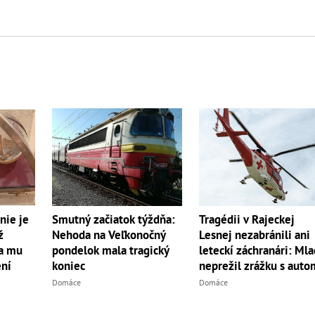
nie je
Smutný začiatok týždňa:
Tragédii v Rajeckej
ž
Nehoda na Veľkonočný
Lesnej nezabránili ani
la mu
pondelok mala tragický
leteckí záchranári: Mla
ení
koniec
neprežil zrážku s auto
Domáce
Domáce