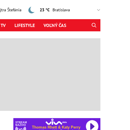
ajtra Štefánia
23 °C
 TV
LIFESTYLE
VOĽNÝ ČAS
STREAM
NAŽIVO
Thomas Rhett & Katy Perry