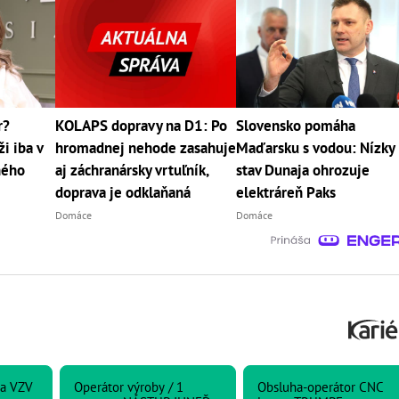
r?
KOLAPS dopravy na D1: Po
Slovensko pomáha
i iba v
hromadnej nehode zasahuje
Maďarsku s vodou: Nízky
jného
aj záchranársky vrtuľník,
stav Dunaja ohrozuje
doprava je odklaňaná
elektráreň Paks
Domáce
Domáce
ka VZV
Operátor výroby / 1
Obsluha-operátor CNC