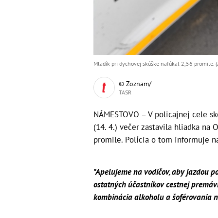
Mladík pri dychovej skúške nafúkal 2,56 promile. (Zd
© Zoznam/
TASR
NÁMESTOVO – V policajnej cele skon
(14. 4.) večer zastavila hliadka na
promile. Polícia o tom informuje na
"Apelujeme na vodičov, aby jazdou po
ostatných účastníkov cestnej premávk
kombinácia alkoholu a šoférovania ni