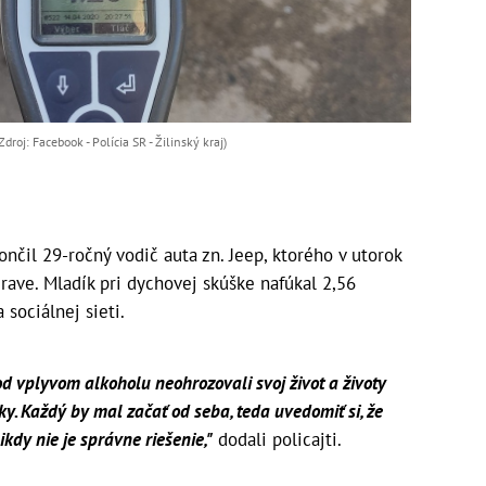
roj: Facebook - Polícia SR - Žilinský kraj)
čil 29-ročný vodič auta zn. Jeep, ktorého v utorok
 Orave. Mladík pri dychovej skúške nafúkal 2,56
 sociálnej sieti.
d vplyvom alkoholu neohrozovali svoj život a životy
y. Každý by mal začať od seba, teda uvedomiť si, že
kdy nie je správne riešenie,"
dodali policajti.