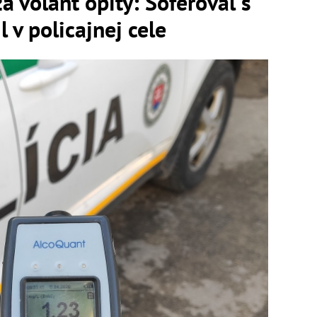
a volant opitý: Šoféroval s
l v policajnej cele