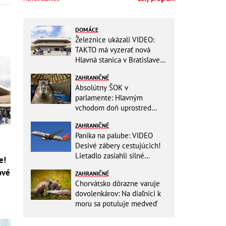
DOMÁCE
Železnice ukázali VIDEO:
TAKTO má vyzerať nová
Hlavná stanica v Bratislave!
Detský kútik aj bezbarierové
ZAHRANIČNÉ
toalety
Absolútny ŠOK v
parlamente: Hlavným
vchodom doň uprostred
zasadania napochodovali
ZAHRANIČNÉ
KAPYBARY, kde sa tam
Panika na palube: VIDEO
nabrali?
Desivé zábery cestujúcich!
Lietadlo zasiahli silné
e!
turbulencie! 17 zranených
ové
ZAHRANIČNÉ
Chorvátsko dôrazne varuje
dovolenkárov: Na diaľnici k
moru sa potuluje medveď