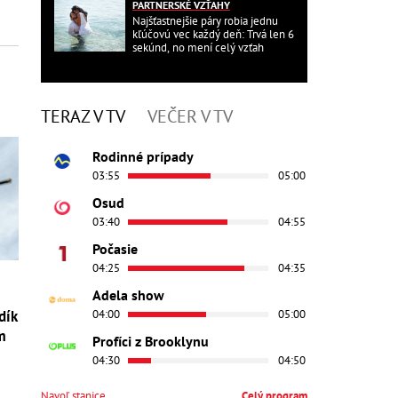
PARTNERSKÉ VZŤAHY
Najšťastnejšie páry robia jednu
kľúčovú vec každý deň: Trvá len 6
sekúnd, no mení celý vzťah
TERAZ V TV
VEČER V TV
Rodinné prípady
03:55
05:00
Osud
03:40
04:55
Počasie
04:25
04:35
Adela show
04:00
05:00
dík
m
Profíci z Brooklynu
04:30
04:50
Navoľ stanice
Celý program