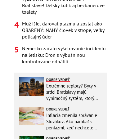
Bratislave! Detský kútik aj bezbarierové
toalety
Muž išiel darovať plazmu a zostal ako
OBARENÝ: NAHÝ človek v strope, veľký
policajný úder
Nemecko začalo vyšetrovanie incidentu
na letisku: Dron s výbušninou
kontrolovane odpálili
DOBRE VEDIEŤ
Extrémne teploty? Byty v
srdci Bratislavy majú
výnimočný systém, ktorý
ešte aj šetrí náklady
DOBRE VEDIEŤ
Inflácia zmenila správanie
Slovákov: Ako narábať s
peniazmi, keď nechcete
zbytočne riskovať?
DOBRE VEDIEŤ