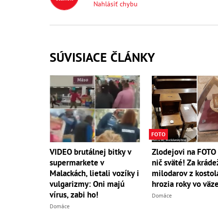
Nahlásiť chybu
SÚVISIACE ČLÁNKY
FOTO
VIDEO brutálnej bitky v
Zlodejovi na FOTO 
supermarkete v
nič sväté! Za kráde
Malackách, lietali vozíky i
milodarov z kosto
vulgarizmy: Oni majú
hrozia roky vo väz
vírus, zabi ho!
Domáce
Domáce