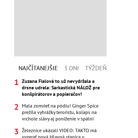
NAJČÍTANEJŠIE
3 DNI
TÝŽDEŇ
Zuzana Fialová to už nevydržala a
drsne udrela: Sarkastická NÁLOŽ pre
konšpirátorov a popieračov!
Mala zomrieť na pódiu! Ginger Spice
prežila vyhrážky teroristu, kolaps na
vrchole slávy aj poníženie v spálni
Železnice ukázali VIDEO: TAKTO má
vyzerať nová Hlavná stanica v