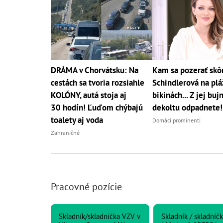
DRÁMA v Chorvátsku: Na
Kam sa pozerať skô
cestách sa tvoria rozsiahle
Schindlerová na pláž
KOLÓNY, autá stoja aj
bikinách... Z jej bu
30 hodín! Ľuďom chýbajú
dekoltu odpadnete!
toalety aj voda
Domáci prominenti
Zahraničné
Pracovné pozície
Skladník/skladníčka VZV v
Skladník / skladníč