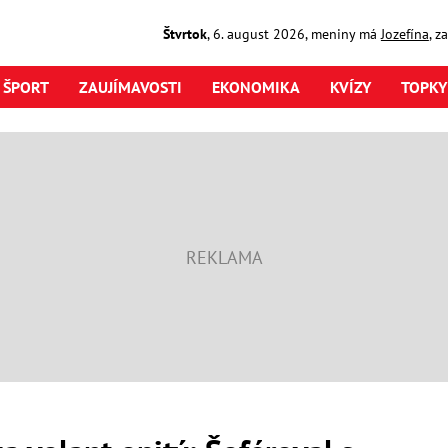
Štvrtok
,
6. august
2026
,
meniny má
Jozefína
, z
ŠPORT
ZAUJÍMAVOSTI
EKONOMIKA
KVÍZY
TOPKY