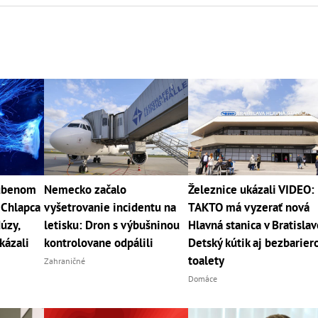
ľúbenom
Nemecko začalo
Železnice ukázali VIDEO:
 Chlapca
vyšetrovanie incidentu na
TAKTO má vyzerať nová
úzy,
letisku: Dron s výbušninou
Hlavná stanica v Bratislav
kázali
kontrolovane odpálili
Detský kútik aj bezbarier
toalety
Zahraničné
Domáce