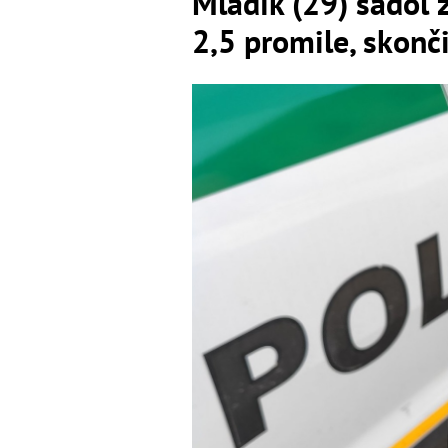
Mladík (29) sadol z
2,5 promile, skonči