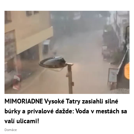
MIMORIADNE Vysoké Tatry zasiahli silné
búrky a prívalové dažde: Voda v mestách sa
valí ulicami!
Domáce