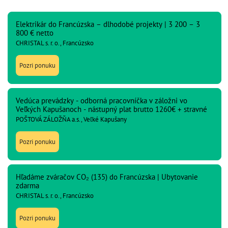
Elektrikár do Francúzska – dlhodobé projekty | 3 200 – 3
800 € netto
CHRISTAL s. r. o., Francúzsko
Pozri ponuku
Vedúca prevádzky - odborná pracovníčka v záložni vo
Veľkých Kapušanoch - nástupný plat brutto 1260€ + stravné
POŠTOVÁ ZÁLOŽŇA a.s., Veľké Kapušany
Pozri ponuku
Hľadáme zváračov CO₂ (135) do Francúzska | Ubytovanie
zdarma
CHRISTAL s. r. o., Francúzsko
Pozri ponuku