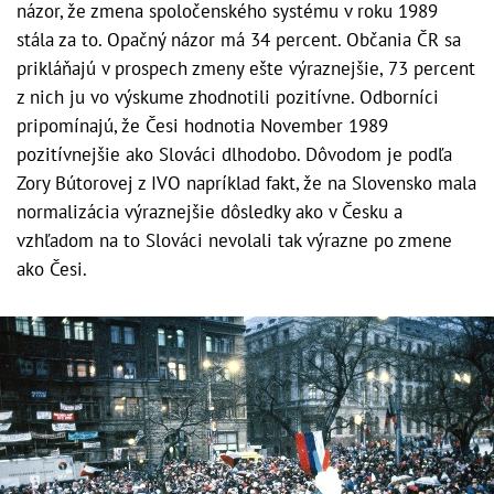
názor, že zmena spoločenského systému v roku 1989
stála za to. Opačný názor má 34 percent. Občania ČR sa
prikláňajú v prospech zmeny ešte výraznejšie, 73 percent
z nich ju vo výskume zhodnotili pozitívne. Odborníci
pripomínajú, že Česi hodnotia November 1989
pozitívnejšie ako Slováci dlhodobo. Dôvodom je podľa
Zory Bútorovej z IVO napríklad fakt, že na Slovensko mala
normalizácia výraznejšie dôsledky ako v Česku a
vzhľadom na to Slováci nevolali tak výrazne po zmene
ako Česi.