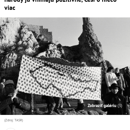
viac
Zobraziť galériu
(3)
(Zdroj: TASR)