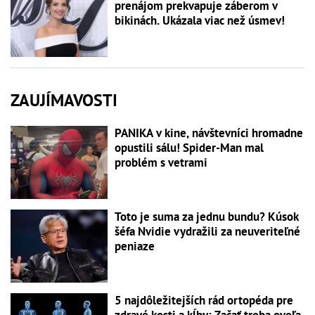
prenájom prekvapuje záberom v
bikinách. Ukázala viac než úsmev!
ZAUJÍMAVOSTI
PANIKA v kine, návštevníci hromadne
opustili sálu! Spider-Man mal
problém s vetrami
Toto je suma za jednu bundu? Kúsok
šéfa Nvidie vydražili za neuveriteľné
peniaze
5 najdôležitejších rád ortopéda pre
zdravé kosti a kĺby: Začať treba oveľa