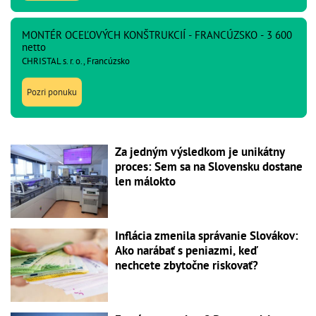
MONTÉR OCEĽOVÝCH KONŠTRUKCIÍ - FRANCÚZSKO - 3 600
netto
CHRISTAL s. r. o., Francúzsko
Pozri ponuku
Za jedným výsledkom je unikátny
proces: Sem sa na Slovensku dostane
len málokto
Inflácia zmenila správanie Slovákov:
Ako narábať s peniazmi, keď
nechcete zbytočne riskovať?