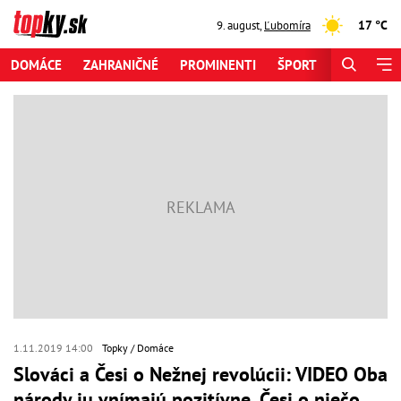
17 °C
9. august
,
Ľubomíra
DOMÁCE
ZAHRANIČNÉ
PROMINENTI
ŠPORT
ZAUJÍMAV
1.11.2019 14:00
Topky
Domáce
Slováci a Česi o Nežnej revolúcii: VIDEO Oba
národy ju vnímajú pozitívne, Česi o niečo