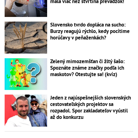
mala viac než štvrtina prevádzok!
Slovensko tvrdo dopláca na sucho:
Burzy reagujú rýchlo, kedy pocítime
horúčavy v peňaženkách?
Zelený mimozemšťan či žltý šašo:
Spoznáte známe značky podľa ich
maskotov? Otestujte sa! (kvíz)
Jeden z najúspešnejších slovenských
cestovateľských projektov sa
rozpadol. Spor zakladateľov vyústil
až do konkurzu