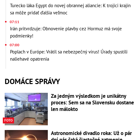
Turecko láka Egypt do novej obrannej aliancie: K trojici krajín
sa môže pridať ďalšia veľmoc
07:11
Irán pritvrdzuje: Obnovenie plavby cez Hormuz má svoje
podmienky!
07:00
Poplach v Európe: Vrátil sa nebezpečný vírus! Úrady spustili
naliehavé opatrenia
DOMÁCE SPRÁVY
Za jedným výsledkom je unikátny
proces: Sem sa na Slovensku dostane
len málokto
FOTO
Astronomické divadlo roka: Už o pár
dní nás čaká čiastočné zatmenie