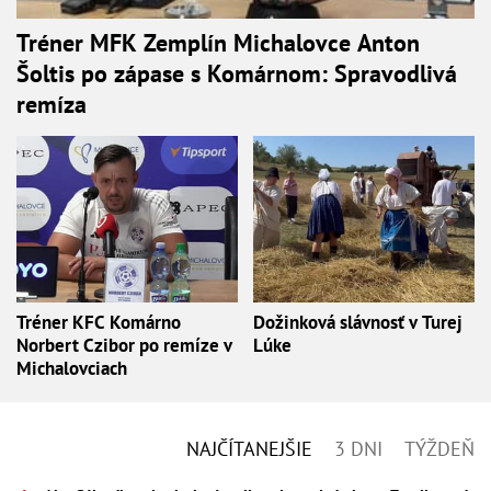
Tréner MFK Zemplín Michalovce Anton
Šoltis po zápase s Komárnom: Spravodlivá
remíza
Tréner KFC Komárno
Dožinková slávnosť v Turej
Norbert Czibor po remíze v
Lúke
Michalovciach
NAJČÍTANEJŠIE
3 DNI
TÝŽDEŇ