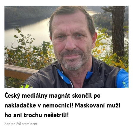
Český mediálny magnát skončil po
nakladačke v nemocnici! Maskovaní muži
ho ani trochu nešetrili!
Zahraniční prominenti