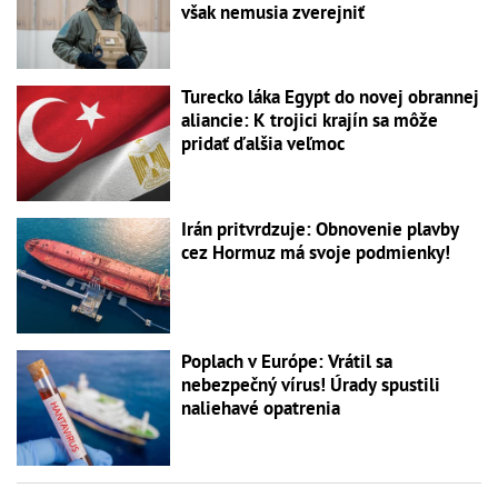
však nemusia zverejniť
Turecko láka Egypt do novej obrannej
aliancie: K trojici krajín sa môže
pridať ďalšia veľmoc
Irán pritvrdzuje: Obnovenie plavby
cez Hormuz má svoje podmienky!
Poplach v Európe: Vrátil sa
nebezpečný vírus! Úrady spustili
naliehavé opatrenia