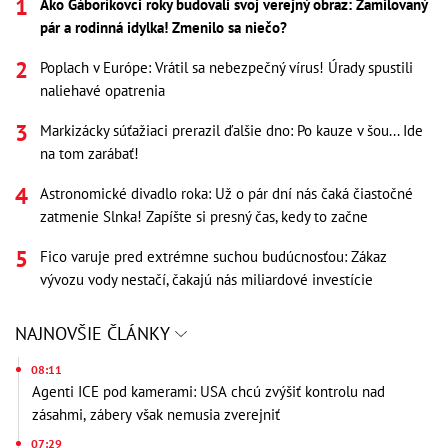
Ako Gáboríkovci roky budovali svoj verejný obraz: Zamilovaný
pár a rodinná idylka! Zmenilo sa niečo?
Poplach v Európe: Vrátil sa nebezpečný vírus! Úrady spustili
naliehavé opatrenia
Markizácky súťažiaci prerazil ďalšie dno: Po kauze v šou... Ide
na tom zarábať!
Astronomické divadlo roka: Už o pár dní nás čaká čiastočné
zatmenie Slnka! Zapíšte si presný čas, kedy to začne
Fico varuje pred extrémne suchou budúcnosťou: Zákaz
vývozu vody nestačí, čakajú nás miliardové investície
NAJNOVŠIE ČLÁNKY
08:11
Agenti ICE pod kamerami: USA chcú zvýšiť kontrolu nad
zásahmi, zábery však nemusia zverejniť
07:29