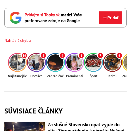
Pridajte si Topky.sk
medzi Vaše
Pridať
preferované zdroje na Google
Nahlásiť chybu
16
2
4
1
7
6
Najčítanejšie
Domáce
Zahraničné
Prominenti
Šport
Krimi
Zaují
SÚVISIACE ČLÁNKY
Za slušné Slovensko opäť vyjde do
ulíc: Zhromaždenie k výročiu Nežnej