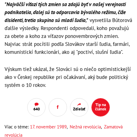
"Najväčší víťazi tých zmien sa zdajú byť v našej verejnosti
podnikatelia, ďalej sú to odporcovia bývalého režimu, čiže
disidenti, tretia skupina sú mladí ľudia,"
vysvetlila Bútorová
ďalšie výsledky. Respondenti odpovedali, koho považujú
za obete a koho za víťazov ponovembrových zmien.
Najviac strát pocítili podľa Slovákov starší ľudia, farmári,
komunistickí funkcionári, ako aj "poctiví, slušní ľudia".
Výskum tiež ukázal, že Slováci sú o niečo optimistickejší
ako v Českej republike pri očakávaní, aký bude politický
systém o 10 rokov.
Tip na
640
Zdieľať
článok
Viac o téme:
17. november 1989
,
Nežná revolúcia
,
Zamatová
revolúcia