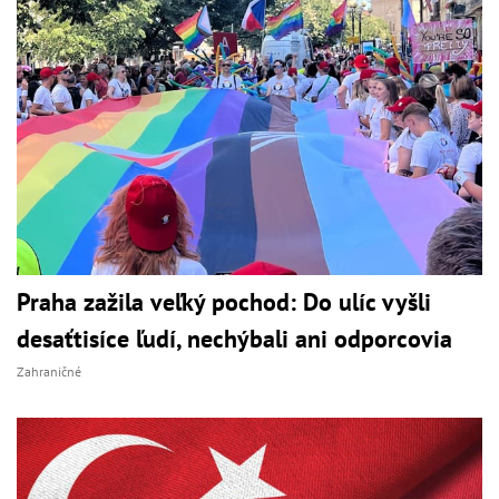
Praha zažila veľký pochod: Do ulíc vyšli
desaťtisíce ľudí, nechýbali ani odporcovia
Zahraničné