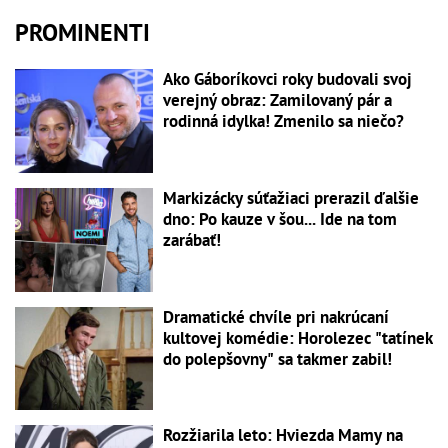
PROMINENTI
Ako Gáboríkovci roky budovali svoj
verejný obraz: Zamilovaný pár a
rodinná idylka! Zmenilo sa niečo?
Markizácky súťažiaci prerazil ďalšie
dno: Po kauze v šou... Ide na tom
zarábať!
Dramatické chvíle pri nakrúcaní
kultovej komédie: Horolezec "tatínek
do polepšovny" sa takmer zabil!
Rozžiarila leto: Hviezda Mamy na