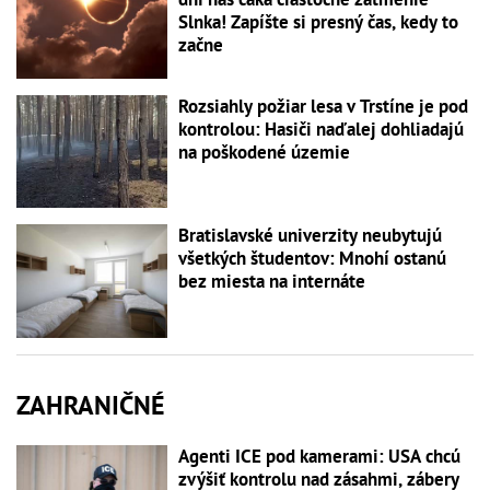
Slnka! Zapíšte si presný čas, kedy to
začne
Rozsiahly požiar lesa v Trstíne je pod
kontrolou: Hasiči naďalej dohliadajú
na poškodené územie
Bratislavské univerzity neubytujú
všetkých študentov: Mnohí ostanú
bez miesta na internáte
ZAHRANIČNÉ
Agenti ICE pod kamerami: USA chcú
zvýšiť kontrolu nad zásahmi, zábery