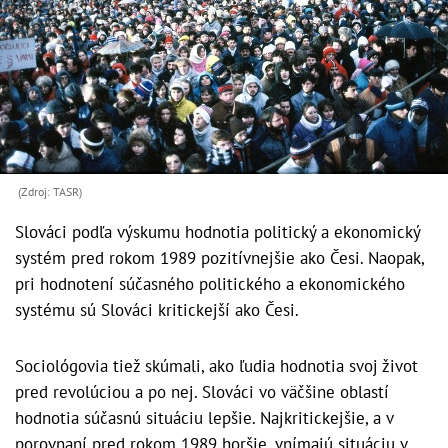
(Zdroj: TASR)
Slováci podľa výskumu hodnotia politický a ekonomický
systém pred rokom 1989 pozitívnejšie ako Česi. Naopak,
pri hodnotení súčasného politického a ekonomického
systému sú Slováci kritickejší ako Česi.
Sociológovia tiež skúmali, ako ľudia hodnotia svoj život
pred revolúciou a po nej. Slováci vo väčšine oblastí
hodnotia súčasnú situáciu lepšie. Najkritickejšie, a v
porovnaní pred rokom 1989 horšie, vnímajú situáciu v