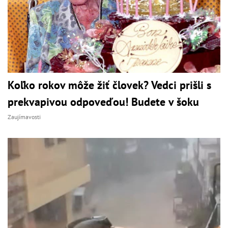
Koľko rokov môže žiť človek? Vedci prišli s
prekvapivou odpoveďou! Budete v šoku
Zaujímavosti