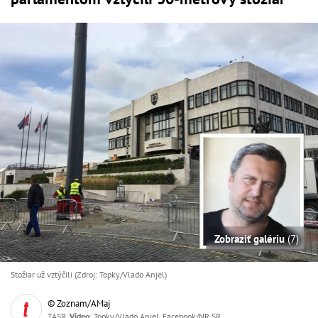
Zobraziť galériu
(7)
Stožiar už vztýčili (Zdroj: Topky/Vlado Anjel)
© Zoznam/AMaj
TASR,
Video
: Topky/Vlado Anjel, Facebook/NR SR