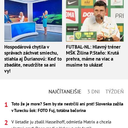
Hospodárová chytila v
FUTBAL-NL: Hlavný tréner
správach záchvat smiechu,
MŠK Žilina P.Staňo: Krutá
stiahla aj Ďurianovú: Keď to
prehra, máme na viac a
zbadáte, neudržíte sa ani
musíme to ukázať
vy!
NAJČÍTANEJŠIE
3 DNI
TÝŽDEŇ
Toto že je more? Sem by ste nestrčili ani prst! Slovenka zažila
v Turecku šok: FOTO Fuj, totálna bačorina
V lietadle ju zbalil Hasselhoff, odmietla Matrix a chcela