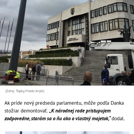
(Zdroj: Topky/Vlado Anjel)
Ak príde nový predseda parlamentu, môže podľa Danka
stožiar demontovať.
„K národnej rade pristupujem
zodpovedne, starám sa o ňu ako o vlastný majetok,“
dodal.