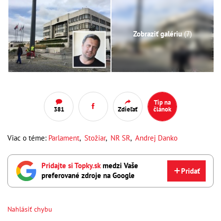
Zobraziť galériu
(7)
Tip na
381
Zdieľať
článok
Viac o téme:
Parlament
,
Stožiar
,
NR SR
,
Andrej Danko
Pridajte si Topky.sk
medzi Vaše
Pridať
preferované zdroje na Google
Nahlásiť chybu