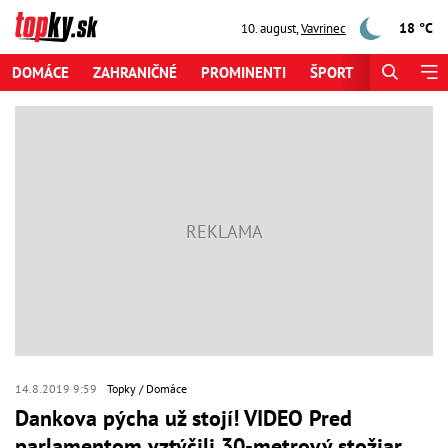
18 °C
10. august
,
Vavrinec
DOMÁCE
ZAHRANIČNÉ
PROMINENTI
ŠPORT
ZAUJÍMAV
14.8.2019 9:59
Topky
Domáce
Dankova pýcha už stojí! VIDEO Pred
parlamentom vztýčili 30-metrový stožiar