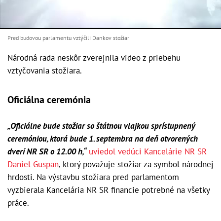
Pred budovou parlamentu vztýčili Dankov stožiar
Národná rada neskôr zverejnila video z priebehu
vztyčovania stožiara.
Oficiálna ceremónia
„Oficiálne bude stožiar so štátnou vlajkou sprístupnený
ceremóniou, ktorá bude 1. septembra na deň otvorených
dverí NR SR o 12.00 h,“
uviedol vedúci Kancelárie NR SR
Daniel Guspan
, ktorý považuje stožiar za symbol národnej
hrdosti. Na výstavbu stožiara pred parlamentom
vyzbierala Kancelária NR SR financie potrebné na všetky
práce.