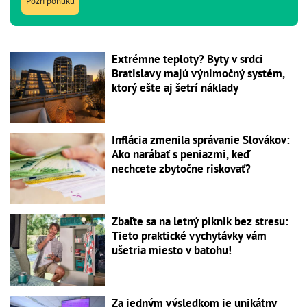
Pozri ponuku
Extrémne teploty? Byty v srdci
Bratislavy majú výnimočný systém,
ktorý ešte aj šetrí náklady
Inflácia zmenila správanie Slovákov:
Ako narábať s peniazmi, keď
nechcete zbytočne riskovať?
Zbaľte sa na letný piknik bez stresu:
Tieto praktické vychytávky vám
ušetria miesto v batohu!
Za jedným výsledkom je unikátny