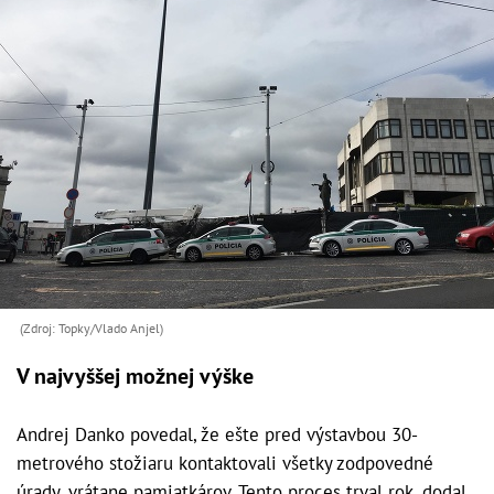
(Zdroj: Topky/Vlado Anjel)
V najvyššej možnej výške
Andrej Danko povedal, že ešte pred výstavbou 30-
metrového stožiaru kontaktovali všetky zodpovedné
úrady, vrátane pamiatkárov. Tento proces trval rok, dodal.