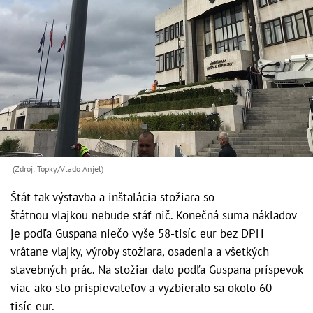
(Zdroj: Topky/Vlado Anjel)
Štát tak výstavba a inštalácia stožiara so
štátnou vlajkou nebude stáť nič. Konečná suma nákladov
je podľa Guspana niečo vyše 58-tisíc eur bez DPH
vrátane vlajky, výroby stožiara, osadenia a všetkých
stavebných prác. Na stožiar dalo podľa Guspana príspevok
viac ako sto prispievateľov a vyzbieralo sa okolo 60-
tisíc eur.