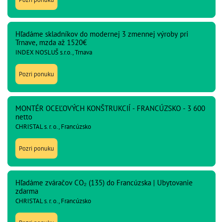
Hľadáme skladníkov do modernej 3 zmennej výroby pri
Trnave, mzda až 1520€
INDEX NOSLUŠ s.r.o., Trnava
Pozri ponuku
MONTÉR OCEĽOVÝCH KONŠTRUKCIÍ - FRANCÚZSKO - 3 600
netto
CHRISTAL s. r. o., Francúzsko
Pozri ponuku
Hľadáme zváračov CO₂ (135) do Francúzska | Ubytovanie
zdarma
CHRISTAL s. r. o., Francúzsko