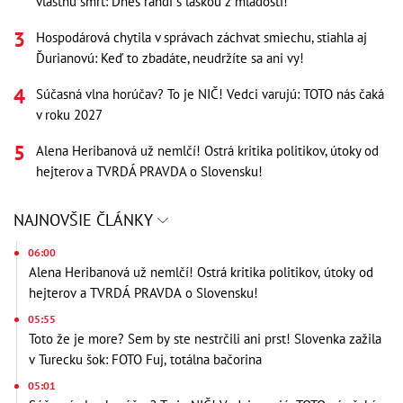
vlastnú smrť: Dnes randí s láskou z mladosti!
Hospodárová chytila v správach záchvat smiechu, stiahla aj
Ďurianovú: Keď to zbadáte, neudržíte sa ani vy!
Súčasná vlna horúčav? To je NIČ! Vedci varujú: TOTO nás čaká
v roku 2027
Alena Heribanová už nemlčí! Ostrá kritika politikov, útoky od
hejterov a TVRDÁ PRAVDA o Slovensku!
NAJNOVŠIE ČLÁNKY
06:00
Alena Heribanová už nemlčí! Ostrá kritika politikov, útoky od
hejterov a TVRDÁ PRAVDA o Slovensku!
05:55
Toto že je more? Sem by ste nestrčili ani prst! Slovenka zažila
v Turecku šok: FOTO Fuj, totálna bačorina
05:01