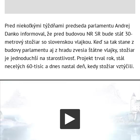
Pred niekoľkými týždňami predseda parlamentu Andrej
Danko informoval, že pred budovou NR SR bude stáť 30-
metrový stožiar so slovenskou vlajkou. Keď sa tak stane z
budovy parlamentu aj z hradu zvesia štátne vlajky, stožiar
je jednoduchší na starostlivosť. Projekt trval rok, stál
necelých 60-tisíc a dnes nastal deň, kedy stožiar vztýčili.