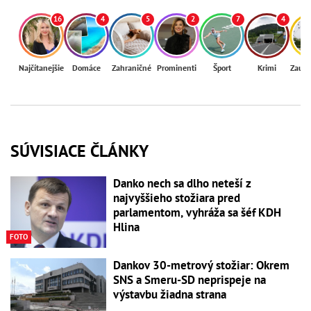
16
4
5
2
7
4
Najčítanejšie
Domáce
Zahraničné
Prominenti
Šport
Krimi
Zaují
SÚVISIACE ČLÁNKY
Danko nech sa dlho neteší z
najvyššieho stožiara pred
parlamentom, vyhráža sa šéf KDH
Hlina
FOTO
Dankov 30-metrový stožiar: Okrem
SNS a Smeru-SD neprispeje na
výstavbu žiadna strana