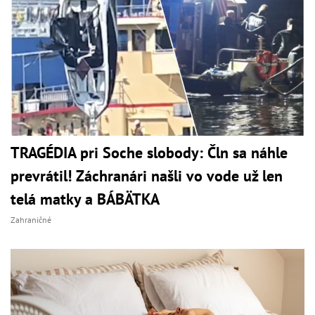
TRAGÉDIA pri Soche slobody: Čln sa náhle
prevrátil! Záchranári našli vo vode už len
telá matky a BÁBÄTKA
Zahraničné