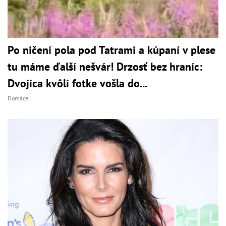
Po ničení pola pod Tatrami a kúpaní v plese
tu máme ďalší nešvár! Drzosť bez hraníc:
Dvojica kvôli fotke vošla do...
Domáce