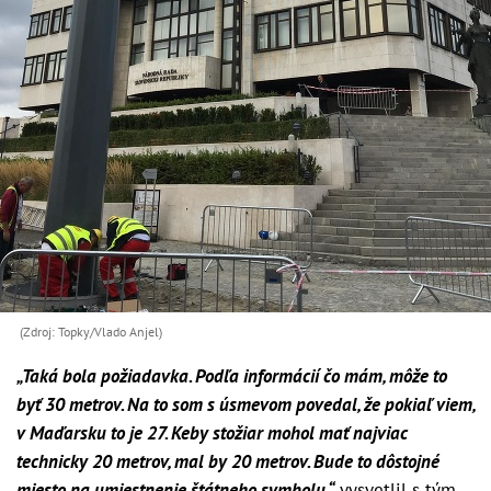
(Zdroj: Topky/Vlado Anjel)
„Taká bola požiadavka. Podľa informácií čo mám, môže to
byť 30 metrov. Na to som s úsmevom povedal, že pokiaľ viem,
v Maďarsku to je 27. Keby stožiar mohol mať najviac
technicky 20 metrov, mal by 20 metrov. Bude to dôstojné
miesto na umiestnenie štátneho symbolu,“
vysvetlil s tým,