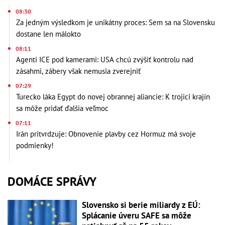
08:30
Za jedným výsledkom je unikátny proces: Sem sa na Slovensku
dostane len málokto
08:11
Agenti ICE pod kamerami: USA chcú zvýšiť kontrolu nad
zásahmi, zábery však nemusia zverejniť
07:29
Turecko láka Egypt do novej obrannej aliancie: K trojici krajín
sa môže pridať ďalšia veľmoc
07:11
Irán pritvrdzuje: Obnovenie plavby cez Hormuz má svoje
podmienky!
DOMÁCE SPRÁVY
Slovensko si berie miliardy z EÚ:
Splácanie úveru SAFE sa môže