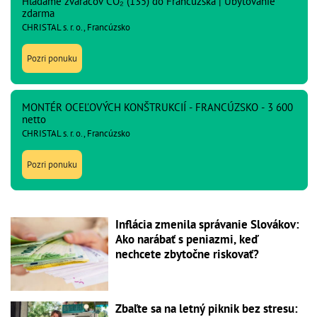
Hľadáme zváračov CO₂ (135) do Francúzska | Ubytovanie
zdarma
CHRISTAL s. r. o., Francúzsko
Pozri ponuku
MONTÉR OCEĽOVÝCH KONŠTRUKCIÍ - FRANCÚZSKO - 3 600
netto
CHRISTAL s. r. o., Francúzsko
Pozri ponuku
Inflácia zmenila správanie Slovákov:
Ako narábať s peniazmi, keď
nechcete zbytočne riskovať?
Zbaľte sa na letný piknik bez stresu: