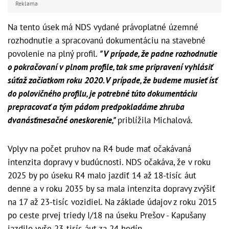
Reklama
Na tento úsek má NDS vydané právoplatné územné
rozhodnutie a spracovanú dokumentáciu na stavebné
povolenie na plný profil.
"V prípade, že padne rozhodnutie
o pokračovaní v plnom profile, tak sme pripravení vyhlásiť
súťaž začiatkom roku 2020. V prípade, že budeme musieť ísť
do polovičného profilu, je potrebné túto dokumentáciu
prepracovať a tým pádom predpokladáme zhruba
dvanásťmesačné oneskorenie,"
priblížila Michalová.
Vplyv na počet pruhov na R4 bude mať očakávaná
intenzita dopravy v budúcnosti. NDS očakáva, že v roku
2025 by po úseku R4 malo jazdiť 14 až 18-tisíc áut
denne a v roku 2035 by sa mala intenzita dopravy zvýšiť
na 17 až 23-tisíc vozidiel. Na základe údajov z roku 2015
po ceste prvej triedy I/18 na úseku Prešov - Kapušany
jazdilo vyše 23-tisíc áut za 24 hodín.