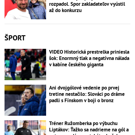
rozpadol. Spor zakladateľov vyústil
až do konkurzu
ŠPORT
VIDEO Historická prestrelka priniesla
šok: Enormný tlak a negatívna nálada
v kabíne českého giganta
Ani dvojgólové vedenie po prvej
tretine nestačilo: Slováci po dráme
padli s Fínskom v boji o bronz
Tréner Ružomberka po výbuchu
Liptákov: Ťažko sa nadrieme na gól a