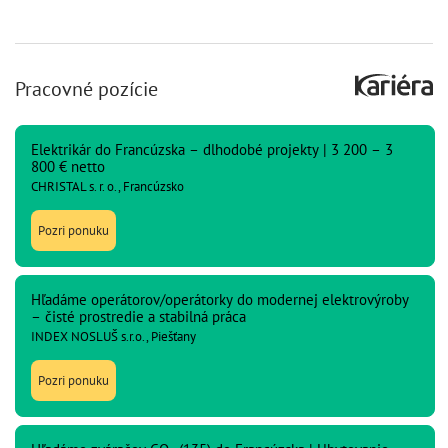
Pracovné pozície
Elektrikár do Francúzska – dlhodobé projekty | 3 200 – 3
800 € netto
CHRISTAL s. r. o., Francúzsko
Pozri ponuku
Hľadáme operátorov/operátorky do modernej elektrovýroby
– čisté prostredie a stabilná práca
INDEX NOSLUŠ s.r.o., Piešťany
Pozri ponuku