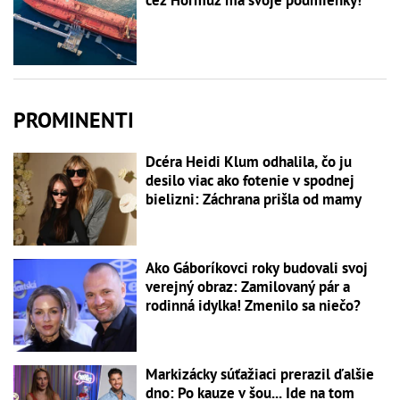
cez Hormuz má svoje podmienky!
PROMINENTI
Dcéra Heidi Klum odhalila, čo ju
desilo viac ako fotenie v spodnej
bielizni: Záchrana prišla od mamy
Ako Gáboríkovci roky budovali svoj
verejný obraz: Zamilovaný pár a
rodinná idylka! Zmenilo sa niečo?
Markizácky súťažiaci prerazil ďalšie
dno: Po kauze v šou... Ide na tom