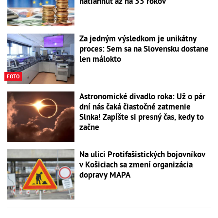
natiahnuť až na 55 rokov
Za jedným výsledkom je unikátny
proces: Sem sa na Slovensku dostane
len málokto
FOTO
Astronomické divadlo roka: Už o pár
dní nás čaká čiastočné zatmenie
Slnka! Zapíšte si presný čas, kedy to
začne
Na ulici Protifašistických bojovníkov
v Košiciach sa zmení organizácia
dopravy MAPA