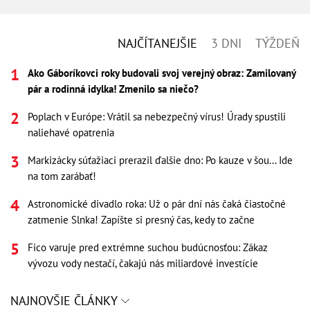
NAJČÍTANEJŠIE
3 DNI
TÝŽDEŇ
Ako Gáboríkovci roky budovali svoj verejný obraz: Zamilovaný
pár a rodinná idylka! Zmenilo sa niečo?
Poplach v Európe: Vrátil sa nebezpečný vírus! Úrady spustili
naliehavé opatrenia
Markizácky súťažiaci prerazil ďalšie dno: Po kauze v šou... Ide
na tom zarábať!
Astronomické divadlo roka: Už o pár dní nás čaká čiastočné
zatmenie Slnka! Zapíšte si presný čas, kedy to začne
Fico varuje pred extrémne suchou budúcnosťou: Zákaz
vývozu vody nestačí, čakajú nás miliardové investície
NAJNOVŠIE ČLÁNKY