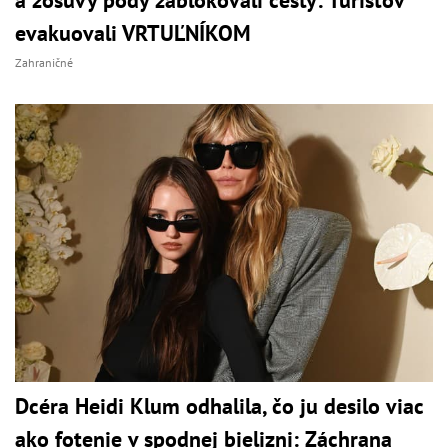
a zosuvy pôdy zablokovali cesty: Turistov
evakuovali VRTUĽNÍKOM
Zahraničné
Dcéra Heidi Klum odhalila, čo ju desilo viac
ako fotenie v spodnej bielizni: Záchrana