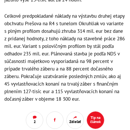
Celkové predpokladané náklady na výstavbu druhej etapy
obchvatu Prešova na R4 s tunelom Okruhliak vo variante
s plným profilom dosahujú zhruba 314 mil. eur bez dane
z pridanej hodnoty, z toho náklady na stavebné práce 286
mil. eur. Variant s polovičným profilom by stál podľa
odhadov 235 mil. eur. Plánovaná stavba je podľa NDS v
súčasnosti majetkovo vysporiadaná na 98 percent v
prípade trvalého záberu a na 88 percent dočasného
záberu. Pokračuje uzatváranie posledných zmlúv, ako aj
45 vyvlastňovacích konaní na trvalý záber s finančným
plnením 127-tisíc eur a 115 vyvlastňovacích konaní na
dočasný záber v objeme 18 300 eur.
Tip na
2
Zdieľať
článok