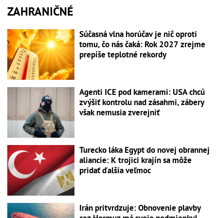
ZAHRANIČNÉ
Súčasná vlna horúčav je nič oproti
tomu, čo nás čaká: Rok 2027 zrejme
prepíše teplotné rekordy
Agenti ICE pod kamerami: USA chcú
zvýšiť kontrolu nad zásahmi, zábery
však nemusia zverejniť
Turecko láka Egypt do novej obrannej
aliancie: K trojici krajín sa môže
pridať ďalšia veľmoc
Irán pritvrdzuje: Obnovenie plavby