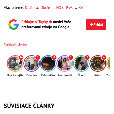
Viac o téme:
Diaľnica
,
Obchvat
,
NDS
,
Prešov
,
R4
Pridajte si Topky.sk
medzi Vaše
Pridať
preferované zdroje na Google
Nahlásiť chybu
16
2
4
1
7
6
Najčítanejšie
Domáce
Zahraničné
Prominenti
Šport
Krimi
Zaují
SÚVISIACE ČLÁNKY