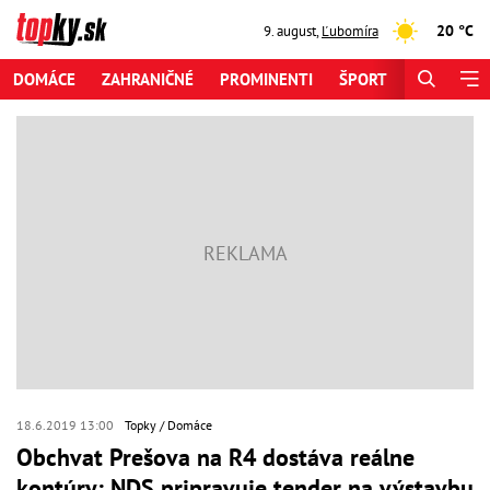
20 °C
9. august
,
Ľubomíra
DOMÁCE
ZAHRANIČNÉ
PROMINENTI
ŠPORT
ZAUJÍMAV
18.6.2019 13:00
Topky
Domáce
Obchvat Prešova na R4 dostáva reálne
kontúry: NDS pripravuje tender na výstavbu