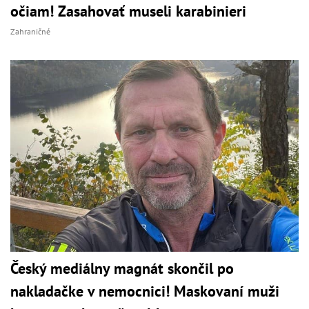
očiam! Zasahovať museli karabinieri
Zahraničné
Český mediálny magnát skončil po
nakladačke v nemocnici! Maskovaní muži