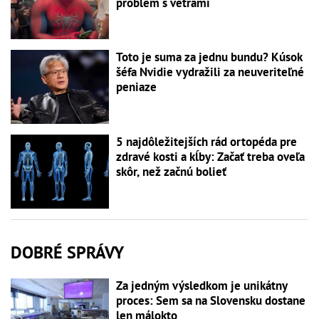
problém s vetrami
Toto je suma za jednu bundu? Kúsok
šéfa Nvidie vydražili za neuveriteľné
peniaze
5 najdôležitejších rád ortopéda pre
zdravé kosti a kĺby: Začať treba oveľa
skôr, než začnú bolieť
DOBRÉ SPRÁVY
Za jedným výsledkom je unikátny
proces: Sem sa na Slovensku dostane
len málokto