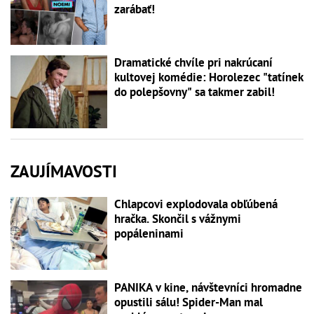
zarábať!
Dramatické chvíle pri nakrúcaní
kultovej komédie: Horolezec "tatínek
do polepšovny" sa takmer zabil!
ZAUJÍMAVOSTI
Chlapcovi explodovala obľúbená
hračka. Skončil s vážnymi
popáleninami
PANIKA v kine, návštevníci hromadne
opustili sálu! Spider-Man mal