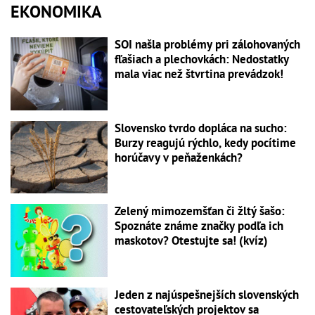
EKONOMIKA
SOI našla problémy pri zálohovaných
fľašiach a plechovkách: Nedostatky
mala viac než štvrtina prevádzok!
Slovensko tvrdo dopláca na sucho:
Burzy reagujú rýchlo, kedy pocítime
horúčavy v peňaženkách?
Zelený mimozemšťan či žltý šašo:
Spoznáte známe značky podľa ich
maskotov? Otestujte sa! (kvíz)
Jeden z najúspešnejších slovenských
cestovateľských projektov sa