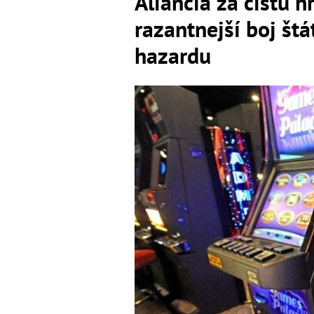
Aliancia za čistú h
razantnejší boj št
hazardu