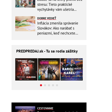
stresu: Tieto praktické
vychytávky vám ušetria
miesto v batohu!
DOBRE VEDIEŤ
Inflácia zmenila správanie
Slovákov: Ako narábať s
peniazmi, keď nechcete
zbytočne riskovať?
PREDPREDAJ
.sk - Tu sa rodia zážitky
CESTOVANIE