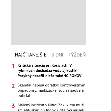
NAJČÍTANEJŠIE
3 DNI
TÝŽDEŇ
Kritická situácia pri Košiciach: V
rybníkoch dochádza voda aj kyslík!
Porybný nezažil niečo také 40 ROKOV
Škandál naberá obrátky: Kontroverzným
prípadom z markizáckej šou sa zaoberá
polícia!
Šialený incident v Nitre: Zakuklení muži
zmlátili skupinu Indov, učiteľovi museli