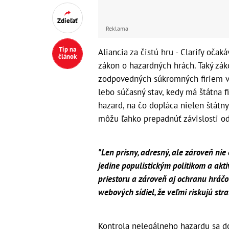
Zdieľať
Reklama
Tip na
Aliancia za čistú hru - Clarify očak
článok
zákon o hazardných hrách. Taký zák
zodpovedných súkromných firiem v 
lebo súčasný stav, kedy má štátna 
hazard, na čo dopláca nielen štátny 
môžu ľahko prepadnúť závislosti od
"Len prísny, adresný, ale zároveň ni
jedine populistickým politikom a akti
priestoru a zároveň aj ochranu hráč
webových sídiel, že veľmi riskujú str
Kontrola nelegálneho hazardu sa d