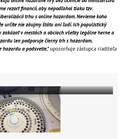
kajú online hazardné hry bez licencie od ministerstva
eme rezort financií, aby nepodľahol tlaku tzv.
i liberalizácii trhu s online hazardom. Nevieme koho
e určite nie záujmy štátu ani ľudí. Ich populistický
y zakázať v mestách a obciach všetky legálne herne a
azardu len podporuje čierny trh s hazardom,
e hazardu a podsvetie,"
upozorňuje zástupca riaditeľa