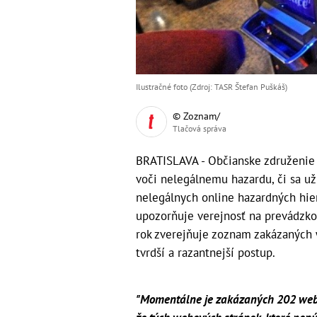
Ilustračné foto (Zdroj: TASR Štefan Puškáš)
© Zoznam/
Tlačová správa
BRATISLAVA - Občianske združenie Al
voči nelegálnemu hazardu, či sa u
nelegálnych online hazardných hier
upozorňuje verejnosť na prevádzko
rok zverejňuje zoznam zakázaných
tvrdší a razantnejší postup.
"Momentálne je zakázaných 202 webstr