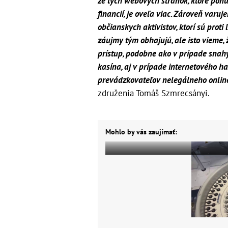
že tých webových stránok, ktoré ponú
financií, je oveľa viac. Zároveň varuj
občianskych aktivistov, ktorí sú prot
záujmy tým obhajujú, ale isto vieme, ž
prístup, podobne ako v prípade snah
kasína, aj v prípade internetového h
prevádzkovateľov nelegálneho onlin
združenia Tomáš Szmrecsányi.
Mohlo by vás zaujímať: