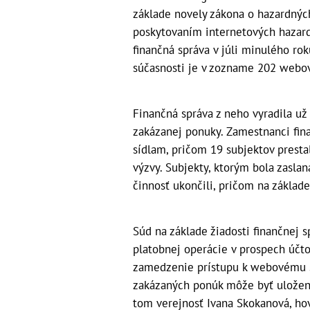
základe novely zákona o hazardnýc
poskytovaním internetových hazardn
finančná správa v júli minulého ro
súčasnosti je v zozname 202 webov
Finančná správa z neho vyradila u
zakázanej ponuky. Zamestnanci fin
sídlam, pričom 19 subjektov presta
výzvy. Subjekty, ktorým bola zaslan
činnosť ukončili, pričom na základe
Súd na základe žiadosti finančnej 
platobnej operácie v prospech účt
zamedzenie prístupu k webovému s
zakázaných ponúk môže byť uložená
tom verejnosť Ivana Skokanová, ho