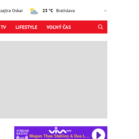
, zajtra Oskar
23 °C
 TV
LIFESTYLE
VOĽNÝ ČAS
STREAM
NAŽIVO
Megan Thee Stallion & Dua Lipa