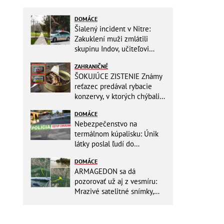
DOMÁCE
Šialený incident v Nitre:
Zakuklení muži zmlátili
skupinu Indov, učiteľovi
museli po kopancoch zošívať
ZAHRANIČNÉ
tvár!
ŠOKUJÚCE ZISTENIE Známy
reťazec predával rybacie
konzervy, v ktorých chýbali
RYBY! Môžete ich mať doma
DOMÁCE
aj vy
Nebezpečenstvo na
termálnom kúpalisku: Únik
látky poslal ľudí do
NEMOCNICE! Polícia spúšťa
DOMÁCE
vyšetrovanie
ARMAGEDON sa dá
pozorovať už aj z vesmíru:
Mrazivé satelitné snímky,
rozdiel len pár rokov a po
vode ani stopy!