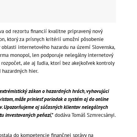
áva od rezortu financií kvalitne pripravený nový
on, ktorý za prísnych kritérií umožní pôsobenie
oblasti internetového hazardu na území Slovenska,
firma monopol, len podporuje nelegálny internetový
rozpočet, ale aj ľudia, ktorí bez akejkoľvek kontroly
 hazardných hier.
e extrémistický zákon o hazardných hrách, vyhovujúci
vistom, môže priniesť poriadok a systém aj do online
ov. Upozorňujeme aj súčasných klientov nelegálnych
atu investovaných peňazí,"
dodáva Tomáš Szmrecsányi.
ostala do kompetencie finančnej správy na