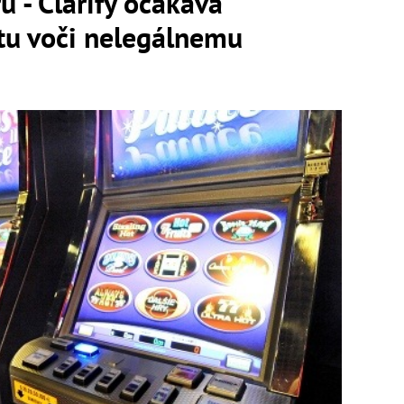
ru - Clarify očakáva
átu voči nelegálnemu