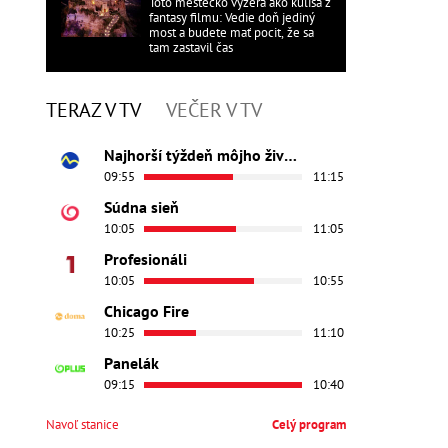
Toto mestečko vyzerá ako kulisa z
fantasy filmu: Vedie doň jediný
most a budete mať pocit, že sa
tam zastavil čas
TERAZ V TV
VEČER V TV
Najhorší týždeň môjho života
09:55
11:15
Súdna sieň
10:05
11:05
Profesionáli
10:05
10:55
Chicago Fire
10:25
11:10
Panelák
09:15
10:40
Navoľ stanice
Celý program