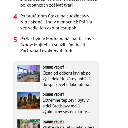
po kopancoch zošívať tvár!
Po brutálnom útoku na cudzincov v
Nitre skončil Ind v nemocnici: Polícia
vec vedie len ako priestupok
Požiar bytu v Modre napáchal tisícové
škody: Majiteľ sa snažil sám hasiť!
Záchranári evakuovali ľudí
DOBRE VEDIEŤ
Cesta od odberu krvi až po
výsledok: Unikátny pohľad
do špičkového laboratória na
Slovensku
DOBRE VEDIEŤ
Extrémne teploty? Byty v
srdci Bratislavy majú
výnimočný systém, ktorý
ešte aj šetrí náklady
DOBRE VEDIEŤ
Zbaľte sa na letný piknik bez