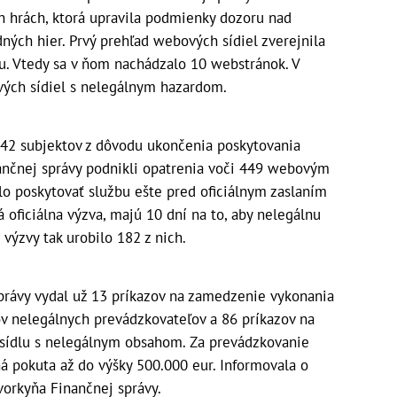
h hrách, ktorá upravila podmienky dozoru nad
ých hier. Prvý prehľad webových sídiel zverejnila
ku. Vtedy sa v ňom nachádzalo 10 webstránok. V
ých sídiel s nelegálnym hazardom.
ž 42 subjektov z dôvodu ukončenia poskytovania
ančnej správy podnikli opatrenia voči 449 webovým
lo poskytovať službu ešte pred oficiálnym zaslaním
á oficiálna výzva, majú 10 dní na to, aby nelegálnu
 výzvy tak urobilo 182 z nich.
správy vydal už 13 príkazov na zamedzenie vykonania
ov nelegálnych prevádzkovateľov a 86 príkazov na
ídlu s nelegálnym obsahom. Za prevádzkovanie
 pokuta až do výšky 500.000 eur. Informovala o
vorkyňa Finančnej správy.