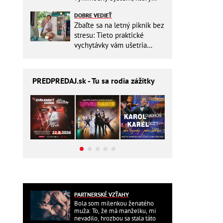
ešte aj šetrí náklady
DOBRE VEDIEŤ
Zbaľte sa na letný piknik bez
stresu: Tieto praktické
vychytávky vám ušetria
miesto v batohu!
PREDPREDAJ
.sk - Tu sa rodia zážitky
PARTNERSKÉ VZŤAHY
Bola som milenkou ženatého
muža: To, že má manželku, mi
nevadilo, hrozbou sa stala táto