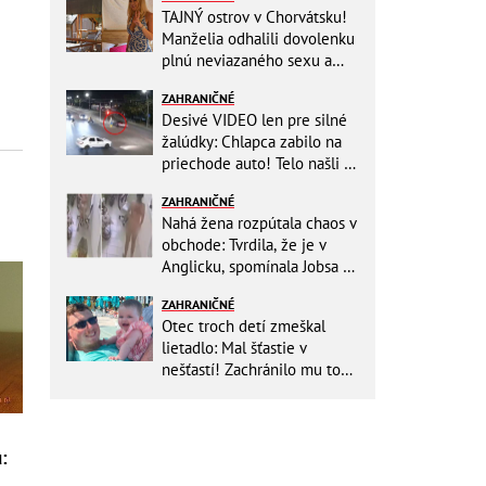
TAJNÝ ostrov v Chorvátsku!
Manželia odhalili dovolenku
plnú neviazaného sexu a
pikatné detaily
ZAHRANIČNÉ
Desivé VIDEO len pre silné
žalúdky: Chlapca zabilo na
priechode auto! Telo našli o
150 metrov ďalej
ZAHRANIČNÉ
Nahá žena rozpútala chaos v
obchode: Tvrdila, že je v
Anglicku, spomínala Jobsa aj
amfetamín
ZAHRANIČNÉ
Otec troch detí zmeškal
lietadlo: Mal šťastie v
nešťastí! Zachránilo mu to
život
: