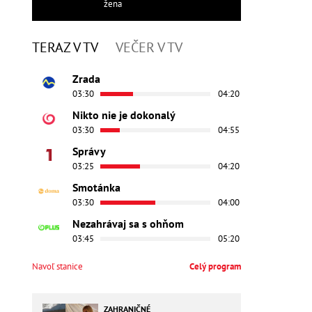
žena
TERAZ V TV
VEČER V TV
Zrada
03:30
04:20
Nikto nie je dokonalý
03:30
04:55
Správy
03:25
04:20
Smotánka
03:30
04:00
Nezahrávaj sa s ohňom
03:45
05:20
Navoľ stanice
Celý program
ZAHRANIČNÉ