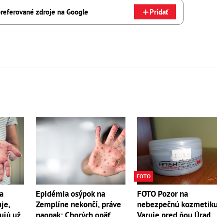
referované zdroje na Google
Pridať
FOTO
a
Epidémia osýpok na
FOTO Pozor na
je,
Zemplíne nekončí, práve
nebezpečnú kozmetiku
ujú už
naopak: Chorých opäť
Varuje pred ňou Úrad