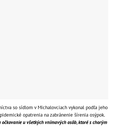
níctva so sídlom v Michalovciach vykonal podľa jeho
iepidemické opatrenia na zabránenie šírenia osýpok.
a očkovanie u všetkých vnímavých osôb, ktoré s chorým