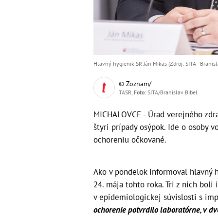
Hlavný hygienik SR Ján Mikas (Zdroj: SITA - Branisl
© Zoznam/
TASR,
Foto
: SITA/Branislav Bibel
MICHALOVCE - Úrad verejného zdra
štyri prípady osýpok. Ide o osoby v
ochoreniu očkované.
Ako v pondelok informoval hlavný h
24. mája tohto roka. Tri z nich bol
v epidemiologickej súvislosti s i
ochorenie potvrdilo laboratórne, v d