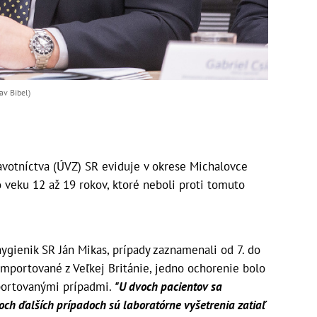
av Bibel)
votníctva (ÚVZ) SR eviduje v okrese Michalovce
o veku 12 až 19 rokov, ktoré neboli proti tomuto
ygienik SR Ján Mikas, prípady zaznamenali od 7. do
i importované z Veľkej Británie, jedno ochorenie bolo
mportovanými prípadmi.
"U dvoch pacientov sa
voch ďalších prípadoch sú laboratórne vyšetrenia zatiaľ