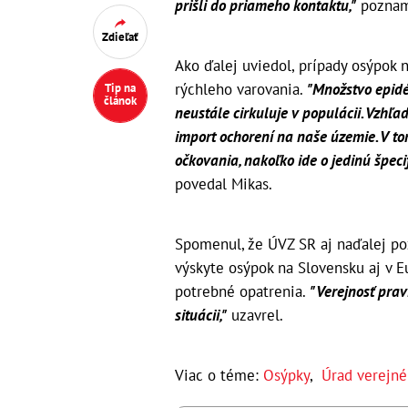
prišli do priameho kontaktu,"
poznam
Zdieľať
Ako ďalej uviedol, prípady osýpok
rýchleho varovania.
"Množstvo epidé
Tip na
článok
neustále cirkuluje v populácii. Vzhľ
import ochorení na naše územie. V t
očkovania, nakoľko ide o jedinú špec
povedal Mikas.
Spomenul, že ÚVZ SR aj naďalej po
výskyte osýpok na Slovensku aj v E
potrebné opatrenia.
"Verejnosť prav
situácii,"
uzavrel.
Viac o téme:
Osýpky
,
Úrad verejné