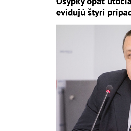
Osýpky opäť útoči
evidujú štyri príp