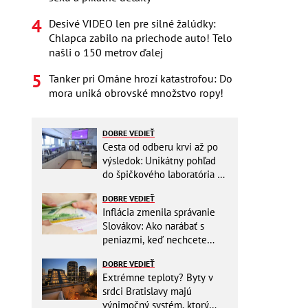
Desivé VIDEO len pre silné žalúdky:
Chlapca zabilo na priechode auto! Telo
našli o 150 metrov ďalej
Tanker pri Ománe hrozí katastrofou: Do
mora uniká obrovské množstvo ropy!
DOBRE VEDIEŤ
Cesta od odberu krvi až po
výsledok: Unikátny pohľad
do špičkového laboratória na
Slovensku
DOBRE VEDIEŤ
Inflácia zmenila správanie
Slovákov: Ako narábať s
peniazmi, keď nechcete
zbytočne riskovať?
DOBRE VEDIEŤ
Extrémne teploty? Byty v
srdci Bratislavy majú
výnimočný systém, ktorý