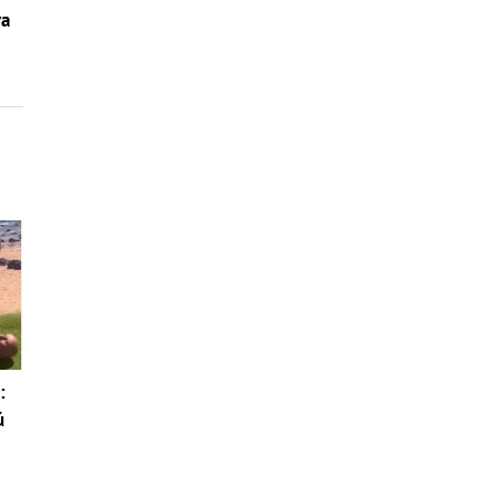
va
:
ú