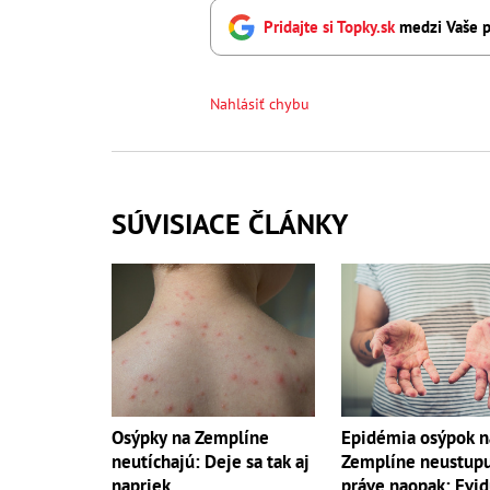
Pridajte si Topky.sk
medzi Vaše p
Nahlásiť chybu
SÚVISIACE ČLÁNKY
Osýpky na Zemplíne
Epidémia osýpok n
neutíchajú: Deje sa tak aj
Zemplíne neustupu
napriek
práve naopak: Evid