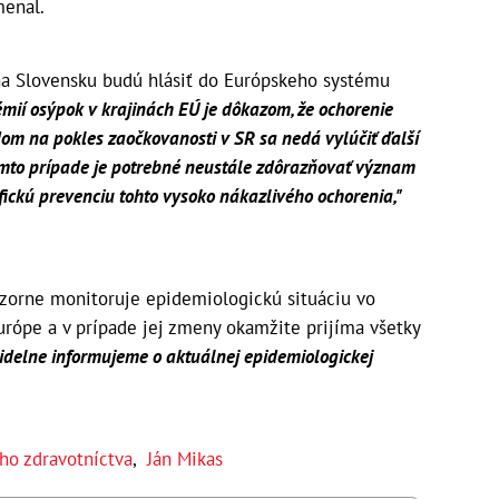
enal.
 na Slovensku budú hlásiť do Európskeho systému
mií osýpok v krajinách EÚ je dôkazom, že ochorenie
adom na pokles zaočkovanosti v SR sa nedá vylúčiť ďalší
omto prípade je potrebné neustále zdôrazňovať význam
ifickú prevenciu tohto vysoko nákazlivého ochorenia,"
zorne monitoruje epidemiologickú situáciu vo
urópe a v prípade jej zmeny okamžite prijíma všetky
idelne informujeme o aktuálnej epidemiologickej
ho zdravotníctva
,
Ján Mikas