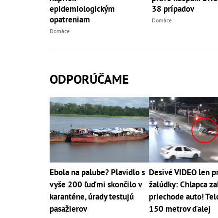
epidemiologickým
38 prípadov
opatreniam
Domáce
Domáce
ODPORÚČAME
Ebola na palube? Plavidlo s
Desivé VIDEO len pr
vyše 200 ľuďmi skončilo v
žalúdky: Chlapca za
karanténe, úrady testujú
priechode auto! Telo
pasažierov
150 metrov ďalej