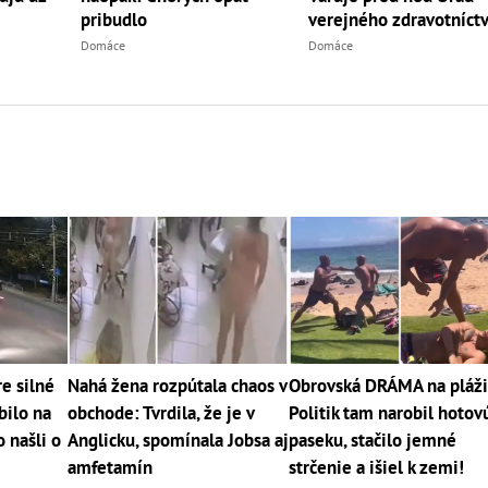
pribudlo
verejného zdravotníct
Domáce
Domáce
e silné
Nahá žena rozpútala chaos v
Obrovská DRÁMA na pláži
bilo na
obchode: Tvrdila, že je v
Politik tam narobil hotov
 našli o
Anglicku, spomínala Jobsa aj
paseku, stačilo jemné
amfetamín
strčenie a išiel k zemi!