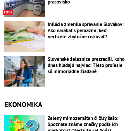
pracovisko
FOTO
Inflácia zmenila správanie Slovákov:
Ako narábať s peniazmi, keď
nechcete zbytočne riskovať?
Slovenské železnice prezradili, koho
dnes hľadajú najviac: Tieto profesie
sú mimoriadne žiadané
EKONOMIKA
Zelený mimozemšťan či žltý šašo:
Spoznáte známe značky podľa ich
maskotov? Otestujte sa! (kvíz)