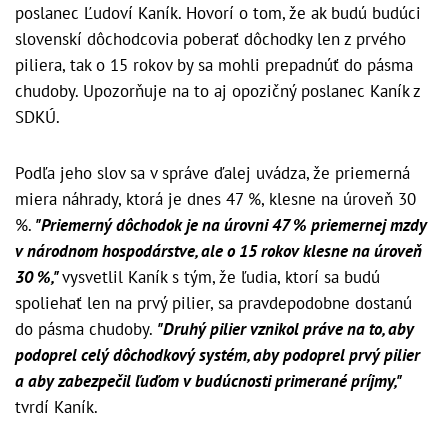
poslanec Ľudoví Kaník. Hovorí o tom, že ak budú budúci
slovenskí dôchodcovia poberať dôchodky len z prvého
piliera, tak o 15 rokov by sa mohli prepadnúť do pásma
chudoby. Upozorňuje na to aj opozičný poslanec Kaník z
SDKÚ.
Podľa jeho slov sa v správe ďalej uvádza, že priemerná
miera náhrady, ktorá je dnes 47 %, klesne na úroveň 30
%.
"Priemerný dôchodok je na úrovni 47 % priemernej mzdy
v národnom hospodárstve, ale o 15 rokov klesne na úroveň
30 %,"
vysvetlil Kaník s tým, že ľudia, ktorí sa budú
spoliehať len na prvý pilier, sa pravdepodobne dostanú
do pásma chudoby.
"Druhý pilier vznikol práve na to, aby
podoprel celý dôchodkový systém, aby podoprel prvý pilier
a aby zabezpečil ľuďom v budúcnosti primerané príjmy,"
tvrdí Kaník.