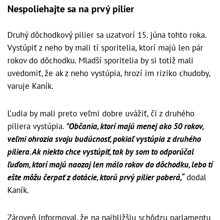
Nespoliehajte sa na prvý pilier
Druhý dôchodkový pilier sa uzatvorí 15. júna tohto roka.
Vystúpiť z neho by mali tí sporitelia, ktorí majú len pár
rokov do dôchodku. Mladší sporitelia by si totiž mali
uvedomiť, že ak z neho vystúpia, hrozí im riziko chudoby,
varuje Kaník.
Ľudia by mali preto veľmi dobre uvážiť, či z druhého
piliera vystúpia.
"Občania, ktorí majú menej ako 50 rokov,
veľmi ohrozia svoju budúcnosť, pokiaľ vystúpia z druhého
piliera. Ak niekto chce vystúpiť, tak by som to odporúčal
ľuďom, ktorí majú naozaj len málo rokov do dôchodku, lebo tí
ešte môžu čerpať z dotácie, ktorú prvý pilier poberá,“
dodal
Kaník.
Zároveň informoval, že na najbližšiu schôdzu parlamentu