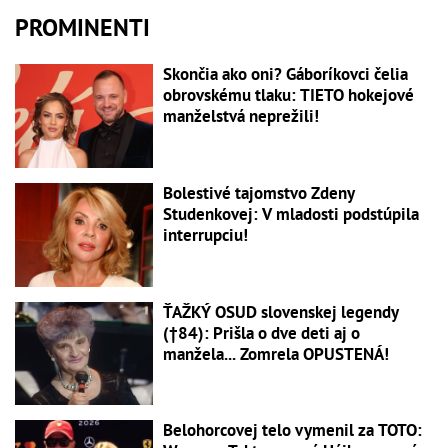
PROMINENTI
Skončia ako oni? Gáboríkovci čelia
obrovskému tlaku: TIETO hokejové
manželstvá neprežili!
Bolestivé tajomstvo Zdeny
Studenkovej: V mladosti podstúpila
interrupciu!
ŤAŽKÝ OSUD slovenskej legendy
(†84): Prišla o dve deti aj o
manžela... Zomrela OPUSTENÁ!
Belohorcovej telo vymenil za TOTO: