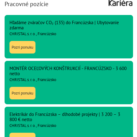
Pracovné pozície
Hľadáme zváračov CO₂ (135) do Francúzska | Ubytovanie
zdarma
CHRISTAL s. r. o., Francúzsko
Pozri ponuku
MONTÉR OCEĽOVÝCH KONŠTRUKCIÍ - FRANCÚZSKO - 3 600
netto
CHRISTAL s. r. o., Francúzsko
Pozri ponuku
Elektrikár do Francúzska – dlhodobé projekty | 3 200 – 3
800 € netto
CHRISTAL s. r. o., Francúzsko