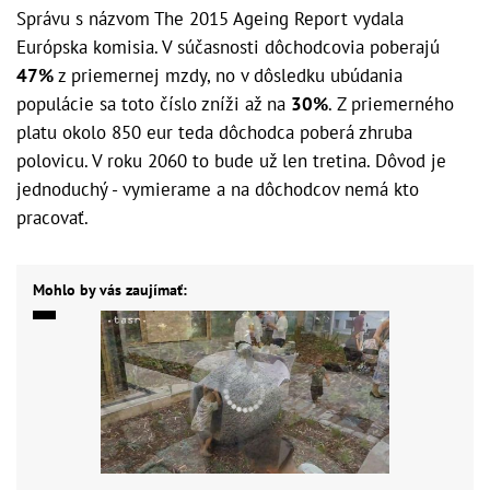
Správu s názvom The 2015 Ageing Report vydala
Európska komisia. V súčasnosti dôchodcovia poberajú
47%
z priemernej mzdy, no v dôsledku ubúdania
populácie sa toto číslo zníži až na
30%
. Z priemerného
platu okolo 850 eur teda dôchodca poberá zhruba
polovicu. V roku 2060 to bude už len tretina. Dôvod je
jednoduchý - vymierame a na dôchodcov nemá kto
pracovať.
Mohlo by vás zaujímať: