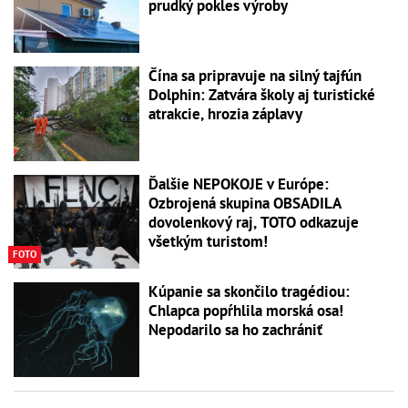
prudký pokles výroby
Čína sa pripravuje na silný tajfún
Dolphin: Zatvára školy aj turistické
atrakcie, hrozia záplavy
Ďalšie NEPOKOJE v Európe:
Ozbrojená skupina OBSADILA
dovolenkový raj, TOTO odkazuje
všetkým turistom!
FOTO
Kúpanie sa skončilo tragédiou:
Chlapca popŕhlila morská osa!
Nepodarilo sa ho zachrániť