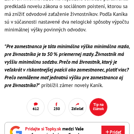
predkladá novelu zákona o sociálnom poistení, ktorou sa
má znížiť odvodové zaťaženie živnostníkov. Podľa Kaníka
sú v súčasnosti nastavené dva nelogické spôsoby výpočtu
minimálnej výšky povinných odvodov.
"Pre zamestnanca je táto minimálna výška minimálna mzda,
pre živnostníka je to 50 % priemernej mzdy. Živnostník má
vyššiu minimálnu sadzbu. Prečo má živnostník, ktorý je
veľakrát v riskantnejšej pozícii ako zamestnanec, platiť viac?
Prečo nemôžeme mať jednotnú výšku pre zamestnanca aj
pre živnostníka?"
priblížil zámer novely Kaník.
Tip na
612
250
Zdieľať
článok
Pridajte si Topky.sk
medzi Vaše
Pridať