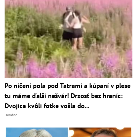
Po ničení pola pod Tatrami a kúpaní v plese
tu máme ďalší nešvár! Drzosť bez hraníc:
Dvojica kvôli fotke vošla do...
Domáce