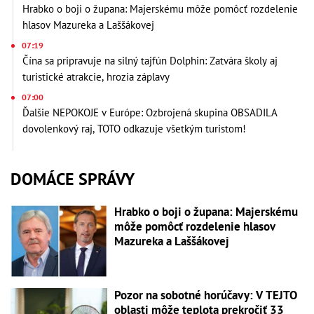
Hrabko o boji o župana: Majerskému môže pomôcť rozdelenie
hlasov Mazureka a Laššákovej
07:19
Čína sa pripravuje na silný tajfún Dolphin: Zatvára školy aj
turistické atrakcie, hrozia záplavy
07:00
Ďalšie NEPOKOJE v Európe: Ozbrojená skupina OBSADILA
dovolenkový raj, TOTO odkazuje všetkým turistom!
DOMÁCE SPRÁVY
Hrabko o boji o župana: Majerskému
môže pomôcť rozdelenie hlasov
Mazureka a Laššákovej
Pozor na sobotné horúčavy: V TEJTO
oblasti môže teplota prekročiť 33