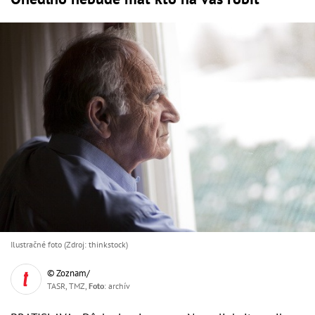
Ilustračné foto (Zdroj: thinkstock)
© Zoznam/
TASR, TMZ,
Foto
: archív