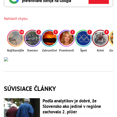
preferované zdroje na Google
Nahlásiť chybu
16
2
3
1
7
4
Najčítanejšie
Domáce
Zahraničné
Prominenti
Šport
Krimi
Zaují
SÚVISIACE ČLÁNKY
Podľa analytikov je dobré, že
Slovensko ako jediné v regióne
zachovalo 2. pilier