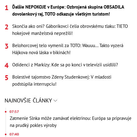
Ďalšie NEPOKOJE v Európe: Ozbrojená skupina OBSADILA
dovolenkový raj, TOTO odkazuje všetkým turistom!
Skončia ako oni? Gáboríkovci čelia obrovskému tlaku: TIETO
hokejové manželstvá neprežili!
Belohorcovej telo vymenil za TOTO: Wauuu... Takto vyzerá
Hájkova nová láska v bikinách!
Odídenci z Markízy: Kde sa po konci v televízii usídlili?
Bolestivé tajomstvo Zdeny Studenkovej: V mladosti
podstúpila interrupciu!
NAJNOVŠIE ČLÁNKY
07:57
Zatmenie Slnka môže zamávať elektrinou: Európa sa pripravuje
na prudký pokles výroby
07:40