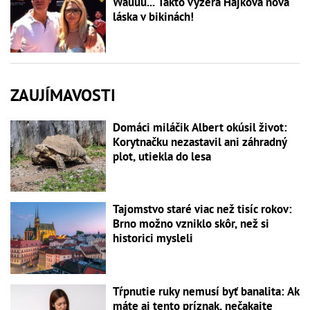
Wauuu... Takto vyzerá Hájkova nová
láska v bikinách!
ZAUJÍMAVOSTI
Domáci miláčik Albert okúsil život:
Korytnačku nezastavil ani záhradný
plot, utiekla do lesa
Tajomstvo staré viac než tisíc rokov:
Brno možno vzniklo skôr, než si
historici mysleli
Tŕpnutie ruky nemusí byť banalita: Ak
máte aj tento príznak, nečakajte