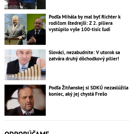
Podľa Mihála by mal byť Richter k
rodičom štedrejší: Z 2. piliera
vystúpilo vyše 100-tisíc ľudí
Slováci, nezabudnite: V utorok sa
zatvára druhý dôchodkový pilier!
Podľa Žitňanskej si SDKÚ nezaslúžila
koniec, aký jej chystá Frešo