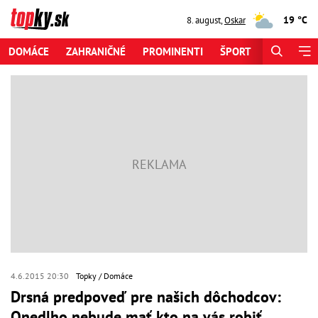
19 °C
8. august
,
Oskar
DOMÁCE
ZAHRANIČNÉ
PROMINENTI
ŠPORT
ZAUJÍMAV
4.6.2015 20:30
Topky
Domáce
Drsná predpoveď pre našich dôchodcov:
Onedlho nebude mať kto na vás robiť