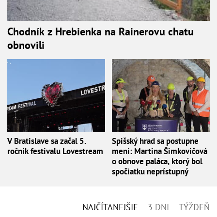
Chodník z Hrebienka na Rainerovu chatu
obnovili
V Bratislave sa začal 5.
Spišský hrad sa postupne
ročník festivalu Lovestream
mení: Martina Šimkovičová
o obnove paláca, ktorý bol
spočiatku neprístupný
NAJČÍTANEJŠIE
3 DNI
TÝŽDEŇ