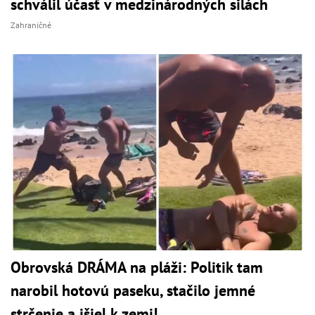
schválil účasť v medzinárodných silách
Zahraničné
Obrovská DRÁMA na pláži: Politik tam
narobil hotovú paseku, stačilo jemné
strčenie a išiel k zemi!