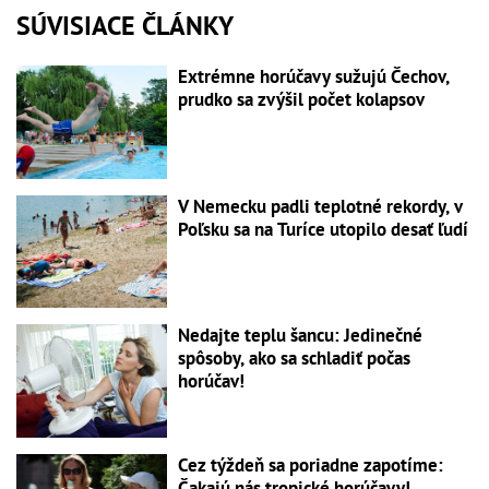
SÚVISIACE ČLÁNKY
Extrémne horúčavy sužujú Čechov,
prudko sa zvýšil počet kolapsov
V Nemecku padli teplotné rekordy, v
Poľsku sa na Turíce utopilo desať ľudí
Nedajte teplu šancu: Jedinečné
spôsoby, ako sa schladiť počas
horúčav!
Cez týždeň sa poriadne zapotíme:
Čakajú nás tropické horúčavy!