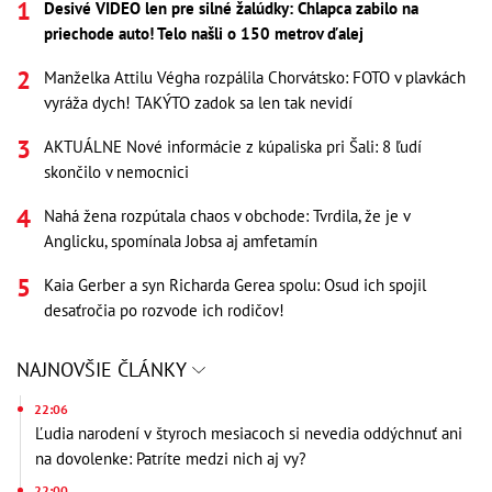
Desivé VIDEO len pre silné žalúdky: Chlapca zabilo na
priechode auto! Telo našli o 150 metrov ďalej
Manželka Attilu Végha rozpálila Chorvátsko: FOTO v plavkách
vyráža dych! TAKÝTO zadok sa len tak nevidí
AKTUÁLNE Nové informácie z kúpaliska pri Šali: 8 ľudí
skončilo v nemocnici
Nahá žena rozpútala chaos v obchode: Tvrdila, že je v
Anglicku, spomínala Jobsa aj amfetamín
Kaia Gerber a syn Richarda Gerea spolu: Osud ich spojil
desaťročia po rozvode ich rodičov!
NAJNOVŠIE ČLÁNKY
22:06
Ľudia narodení v štyroch mesiacoch si nevedia oddýchnuť ani
na dovolenke: Patríte medzi nich aj vy?
22:00