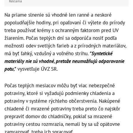
Reklama
Na priame slnenie sú vhodné len ranné a neskoré
popoludňajšie hodiny, pri opaľovaní či výlete do prírody
treba používať krémy s ochranným faktorom pred UV
žiarením. Počas teplých dní sa odporúča nosiť podľa
možnosti odev svetlých farieb a z prírodných materiálov,
má byť ľahký, vzdušný a voľného strihu.
"Syntetické
materiály nie sú vhodné, pretože neumožňujú odparovanie
potu,"
vysvetľuje ÚVZ SR.
Počas teplých mesiacov môžu byť viac nebezpečné
potraviny, ktoré si vyžadujú podmienky chladenia a
potraviny v systéme rýchleho občerstvenia. Nakúpené
chladené či mrazené potraviny treba preto čo najskôr
prepraviť domov do chladničky, pokiaľ sa mrazené
potraviny cestou rozmrazia, nemali by sa už opätovne
zamrazovať, treba ich spracovať.