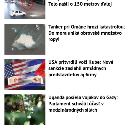
Telo našli o 150 metrov ďalej
Tanker pri Ománe hrozí katastrofou:
Do mora uniká obrovské množstvo
ropy!
USA pritvrdili voči Kube: Nové
sankcie zasiahli armádnych
predstaviteľov aj firmy
Uganda posiela vojakov do Gazy:
Parlament schválil účasť v
medzinárodných silách