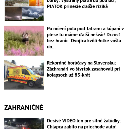
búrky: Výstrahy platia do polnoci,
PIATOK prinesie ďalšie riziká
Po ničení pola pod Tatrami a kúpaní v
plese tu máme ďalší nešvár! Drzosť
bez hraníc: Dvojica kvôli fotke vošla
do...
Rekordné horúčavy na Slovensku:
Záchranári vo štvrtok zasahovali pri
kolapsoch už 83-krát
ZAHRANIČNÉ
Desivé VIDEO len pre silné žalúdky:
Chlapca zabilo na priechode auto!