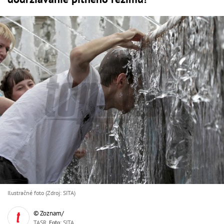
Ilustračné foto (Zdroj: SITA)
© Zoznam/
TASR,
Foto
: SITA