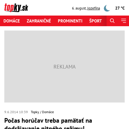
27 °C
6. august
,
Jozefína
DOMÁCE
ZAHRANIČNÉ
PROMINENTI
ŠPORT
ZAUJÍMAV
9.6.2014 10:39
Topky
Domáce
Počas horúčav treba pamätať na
dodržiavanie pitného režimu!