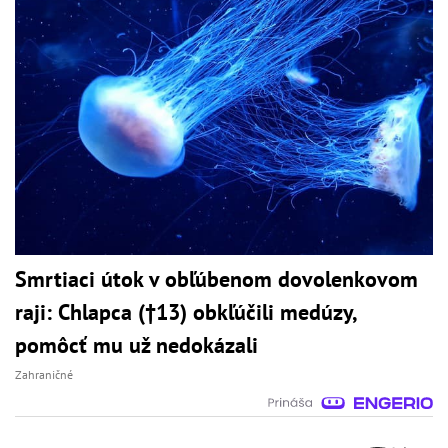
Smrtiaci útok v obľúbenom dovolenkovom
raji: Chlapca (†13) obkľúčili medúzy,
pomôcť mu už nedokázali
Zahraničné