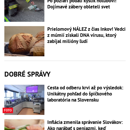
Po požiari podali kyslík holubovi!
Dojímavé zábery obleteli svet
Prielomový NÁLEZ z čias Inkov! Vedci
z múmií získali DNA vírusu, ktorý
zabíjal milióny ľudí
DOBRÉ SPRÁVY
Cesta od odberu krvi až po výsledok:
Unikátny pohľad do špičkového
laboratória na Slovensku
FOTO
Inflácia zmenila správanie Slovákov:
Ako narábať s peniazmi, keď