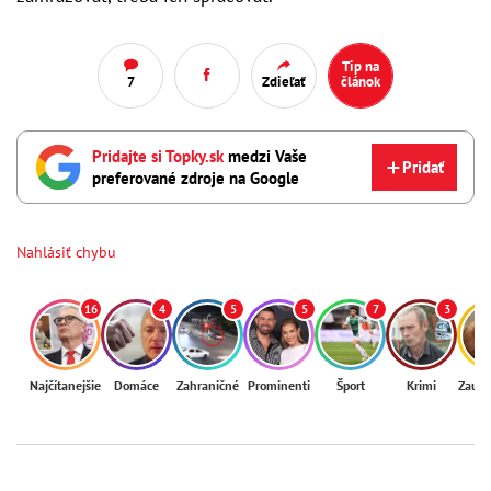
Tip na
7
Zdieľať
článok
Pridajte si Topky.sk
medzi Vaše
Pridať
preferované zdroje na Google
Nahlásiť chybu
16
4
5
5
7
3
Najčítanejšie
Domáce
Zahraničné
Prominenti
Šport
Krimi
Zaují