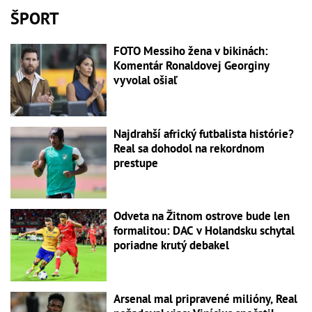
ŠPORT
FOTO Messiho žena v bikinách:
Komentár Ronaldovej Georginy
vyvolal ošiaľ
Najdrahší africký futbalista histórie?
Real sa dohodol na rekordnom
prestupe
Odveta na Žitnom ostrove bude len
formalitou: DAC v Holandsku schytal
poriadne krutý debakel
Arsenal mal pripravené milióny, Real