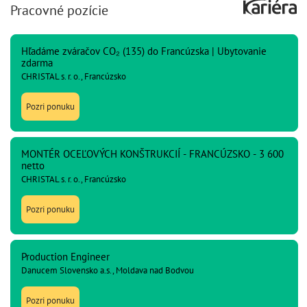
Pracovné pozície
Hľadáme zváračov CO₂ (135) do Francúzska | Ubytovanie
zdarma
CHRISTAL s. r. o., Francúzsko
Pozri ponuku
MONTÉR OCEĽOVÝCH KONŠTRUKCIÍ - FRANCÚZSKO - 3 600
netto
CHRISTAL s. r. o., Francúzsko
Pozri ponuku
Production Engineer
Danucem Slovensko a.s., Moldava nad Bodvou
Pozri ponuku