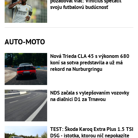
požadoval viac: Vinícius spečatil
svoju futbalovú budúcnosť
AUTO-MOTO
Nová Trieda CLA 45 s výkonom 680
koní sa sotva predstavila a už má
rekord na Nurburgringu
NDS začala s vylepšovaním vozovky
na diaľnici D1 za Trnavou
TEST: Škoda Karoq Extra Plus 1.5 TSI
DSG - istotka, ktorou nič nepokazíte