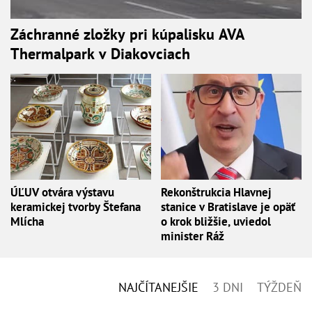
Záchranné zložky pri kúpalisku AVA
Thermalpark v Diakovciach
ÚĽUV otvára výstavu
Rekonštrukcia Hlavnej
keramickej tvorby Štefana
stanice v Bratislave je opäť
Mlícha
o krok bližšie, uviedol
minister Ráž
NAJČÍTANEJŠIE
3 DNI
TÝŽDEŇ