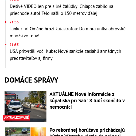
Desivé VIDEO len pre silné žalúdky: Chlapca zabilo na
priechode auto! Telo našli o 150 metrov ďalej
21:55
Tanker pri Ománe hrozí katastrofou: Do mora uniká obrovské
množstvo ropy!
21:35
USA pritvrdili voči Kube: Nové sankcie zasiahli armádnych
predstaviteľov aj firmy
DOMÁCE SPRÁVY
AKTUÁLNE Nové informácie z
kúpaliska pri Šali: 8 ľudí skončilo v
nemocnici
AKTUALIZOVANÉ
Po rekordnej horúčave prichádzajú