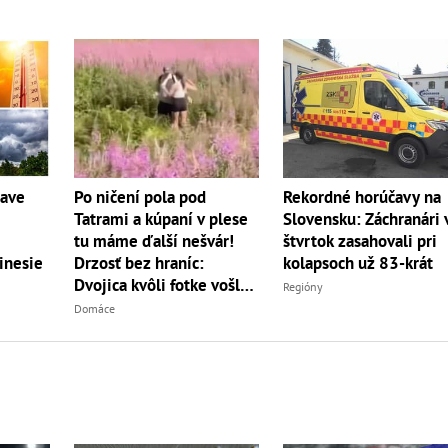
Po ničení pola pod
Rekordné horúčavy na
čave
Tatrami a kúpaní v plese
Slovensku: Záchranári 
tu máme ďalší nešvár!
štvrtok zasahovali pri
Drzosť bez hraníc:
kolapsoch už 83-krát
inesie
Dvojica kvôli fotke vošla
Regióny
do...
Domáce