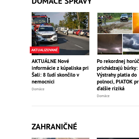
DOMÁCE SPRÁVY
AKTUALIZOVANÉ
AKTUÁLNE Nové
Po rekordnej horú
informácie z kúpaliska pri
prichádzajú búrky:
Šali: 8 ľudí skončilo v
Výstrahy platia do
nemocnici
polnoci, PIATOK pr
ďalšie riziká
Domáce
Domáce
ZAHRANIČNÉ