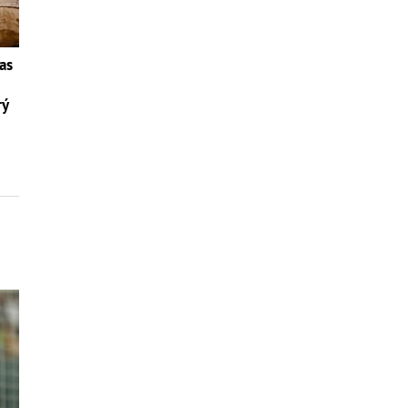
as
rý