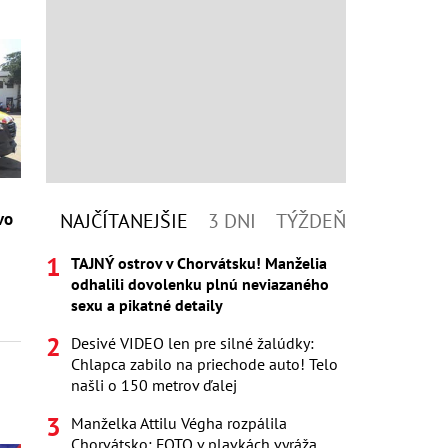
vo
NAJČÍTANEJŠIE
3 DNI
TÝŽDEŇ
TAJNÝ ostrov v Chorvátsku! Manželia
odhalili dovolenku plnú neviazaného
sexu a pikatné detaily
Desivé VIDEO len pre silné žalúdky:
Chlapca zabilo na priechode auto! Telo
našli o 150 metrov ďalej
Manželka Attilu Végha rozpálila
Chorvátsko: FOTO v plavkách vyráža