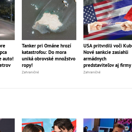
Tanker pri Ománe hrozí
pre
USA pritvrdili voči Kub
katastrofou: Do mora
apca
Nové sankcie zasiahli
uniká obrovské množstvo
e auto!
armádnych
ropy!
etrov
predstaviteľov aj firmy
Zahraničné
Zahraničné