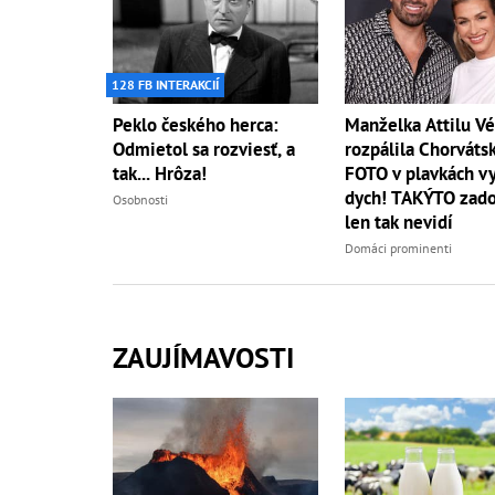
128 FB INTERAKCIÍ
Peklo českého herca:
Manželka Attilu V
Odmietol sa rozviesť, a
rozpálila Chorváts
tak... Hrôza!
FOTO v plavkách v
dych! TAKÝTO zado
Osobnosti
len tak nevidí
Domáci prominenti
ZAUJÍMAVOSTI