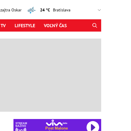
, zajtra Oskar
24 °C
 TV
LIFESTYLE
VOĽNÝ ČAS
STREAM
NAŽIVO
Post Malone