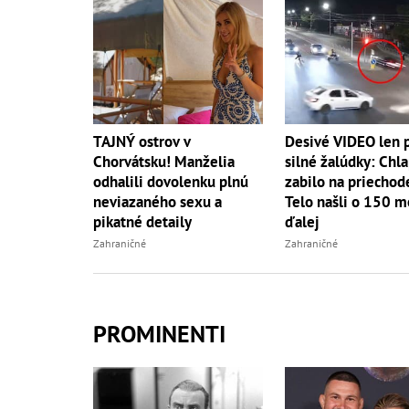
TAJNÝ ostrov v
Desivé VIDEO len 
Chorvátsku! Manželia
silné žalúdky: Chl
odhalili dovolenku plnú
zabilo na priechod
neviazaného sexu a
Telo našli o 150 m
pikatné detaily
ďalej
Zahraničné
Zahraničné
PROMINENTI