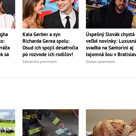
égha
Úspešný Slovák chystá
Kaia Gerber a syn
ko:
veľké novinky: Luxusn
Richarda Gerea spolu:
yráža
svadba na Santorini aj
Osud ich spojil desaťročia
k sa
tajomná šou v Bratisla
po rozvode ich rodičov!
Domáci prominenti
Zahraniční prominenti