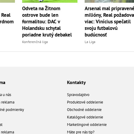
Odveta na Žitnom
Arsenal mal pripraven
? Real
ostrove bude len
milióny, Real požadova
ordnom
formalitou: DAC v
viac: Vinícius spečatil
Holandsku schytal
svoju futbalovú
poriadne krutý debakel
budúcnosť
Konferenčná liga
La Liga
ama
Kontakty
a u nás
Spravodajstvo
á reklama
Produktové oddelenie
né podmienky
Obchodné oddelenie
Katalógové oddelenie
st
Marketingové oddelenie
a reklama
Máte pre nás tip?