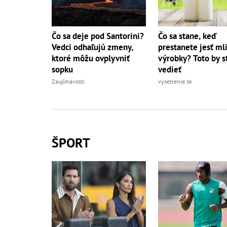
Čo sa deje pod Santorini?
Čo sa stane, keď
Vedci odhaľujú zmeny,
prestanete jesť ml
ktoré môžu ovplyvniť
výrobky? Toto by s
sopku
vedieť
Zaujímavosti
vysetrenie.sk
ŠPORT