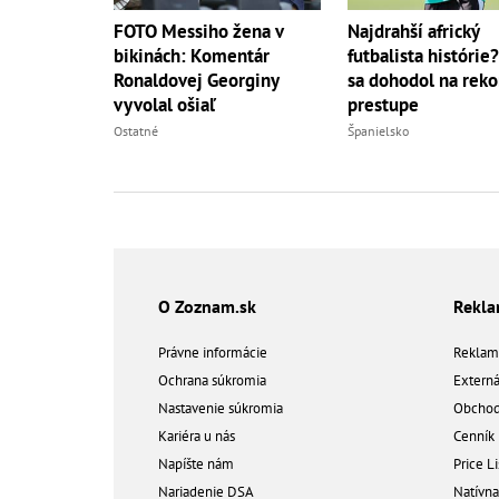
FOTO Messiho žena v
Najdrahší africký
bikinách: Komentár
futbalista histórie
Ronaldovej Georginy
sa dohodol na rek
vyvolal ošiaľ
prestupe
Ostatné
Španielsko
O Zoznam.sk
Rekl
Právne informácie
Reklam
Ochrana súkromia
Extern
Nastavenie súkromia
Obchod
Kariéra u nás
Cenník
Napíšte nám
Price Li
Nariadenie DSA
Natívn