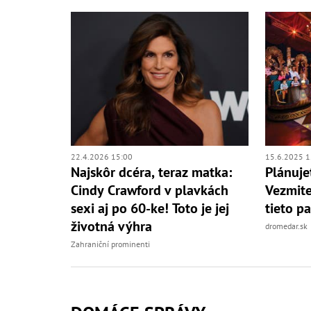
22.4.2026 15:00
15.6.2025 1
Najskôr dcéra, teraz matka:
Plánuje
Cindy Crawford v plavkách
Vezmite
sexi aj po 60-ke! Toto je jej
tieto p
životná výhra
dromedar.sk
Zahraniční prominenti