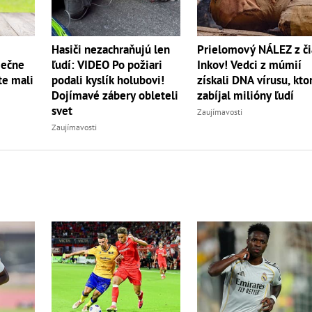
Hasiči nezachraňujú len
Prielomový NÁLEZ z či
iečne
ľudí: VIDEO Po požiari
Inkov! Vedci z múmií
te mali
podali kyslík holubovi!
získali DNA vírusu, kto
Dojímavé zábery obleteli
zabíjal milióny ľudí
svet
Zaujímavosti
Zaujímavosti