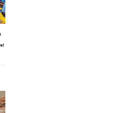
á
ve!