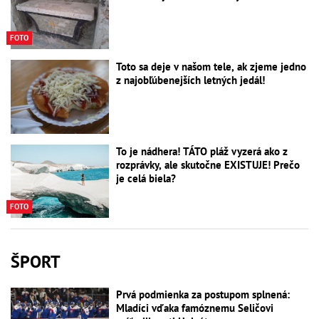
FOTO
Toto sa deje v našom tele, ak zjeme jedno
z najobľúbenejších letných jedál!
To je nádhera! TÁTO pláž vyzerá ako z
rozprávky, ale skutočne EXISTUJE! Prečo
je celá biela?
FOTO
ŠPORT
Prvá podmienka za postupom splnená:
Mladíci vďaka famóznemu Seličovi