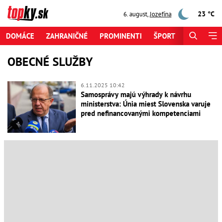
23 °C
6. august
,
Jozefína
DOMÁCE
ZAHRANIČNÉ
PROMINENTI
ŠPORT
ZAUJÍMAV
OBECNÉ SLUŽBY
6.11.2025 10:42
Samosprávy majú výhrady k návrhu
ministerstva: Únia miest Slovenska varuje
pred nefinancovanými kompetenciami