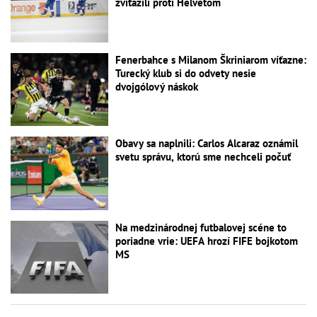
zvíťazili proti Helvétom
Fenerbahce s Milanom Škriniarom víťazne:
Turecký klub si do odvety nesie
dvojgólový náskok
Obavy sa naplnili: Carlos Alcaraz oznámil
svetu správu, ktorú sme nechceli počuť
Na medzinárodnej futbalovej scéne to
poriadne vrie: UEFA hrozí FIFE bojkotom
MS