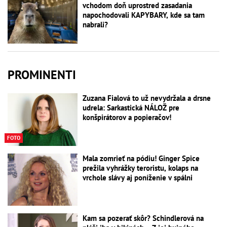
vchodom doň uprostred zasadania
napochodovali KAPYBARY, kde sa tam
nabrali?
PROMINENTI
Zuzana Fialová to už nevydržala a drsne
udrela: Sarkastická NÁLOŽ pre
konšpirátorov a popieračov!
FOTO
Mala zomrieť na pódiu! Ginger Spice
prežila vyhrážky teroristu, kolaps na
vrchole slávy aj poníženie v spálni
Kam sa pozerať skôr? Schindlerová na