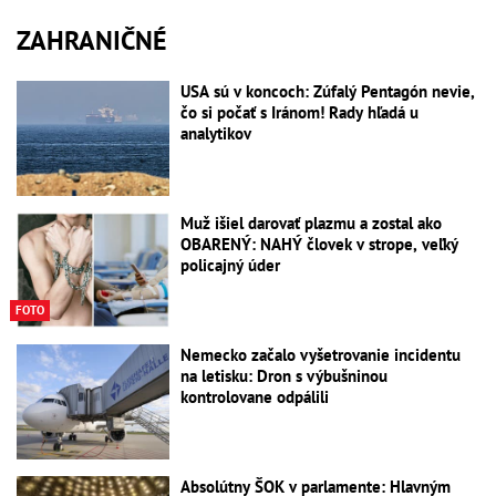
ZAHRANIČNÉ
USA sú v koncoch: Zúfalý Pentagón nevie,
čo si počať s Iránom! Rady hľadá u
analytikov
Muž išiel darovať plazmu a zostal ako
OBARENÝ: NAHÝ človek v strope, veľký
policajný úder
FOTO
Nemecko začalo vyšetrovanie incidentu
na letisku: Dron s výbušninou
kontrolovane odpálili
Absolútny ŠOK v parlamente: Hlavným