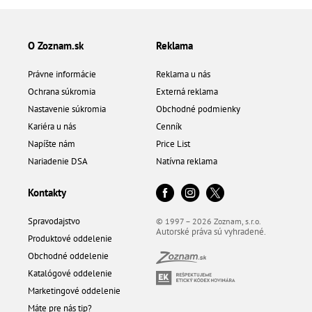
O Zoznam.sk
Reklama
Právne informácie
Reklama u nás
Ochrana súkromia
Externá reklama
Nastavenie súkromia
Obchodné podmienky
Kariéra u nás
Cenník
Napíšte nám
Price List
Nariadenie DSA
Natívna reklama
Kontakty
Spravodajstvo
© 1997 – 2026 Zoznam, s.r.o.
Autorské práva sú vyhradené.
Produktové oddelenie
Obchodné oddelenie
Katalógové oddelenie
Marketingové oddelenie
Máte pre nás tip?