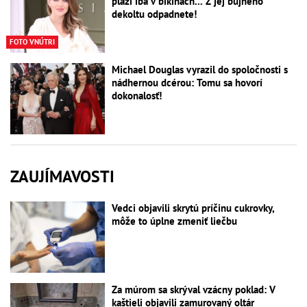
pláži iba v bikinách... Z jej bujného
dekoltu odpadnete!
FOTO VNÚTRI
Michael Douglas vyrazil do spoločnosti s
nádhernou dcérou: Tomu sa hovorí
dokonalosť!
ZAUJÍMAVOSTI
Vedci objavili skrytú príčinu cukrovky,
môže to úplne zmeniť liečbu
Za múrom sa skrýval vzácny poklad: V
kaštieli objavili zamurovaný oltár