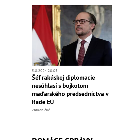
5.8.2024 20:05
Šéf rakúskej diplomacie
nesúhlasí s bojkotom
maďarského predsedníctva v
Rade EÚ
Zahraničné