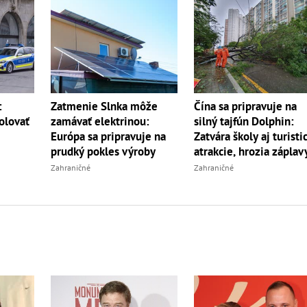
:
Zatmenie Slnka môže
Čína sa pripravuje na
olovať
zamávať elektrinou:
silný tajfún Dolphin:
Európa sa pripravuje na
Zatvára školy aj turisti
prudký pokles výroby
atrakcie, hrozia záplav
Zahraničné
Zahraničné