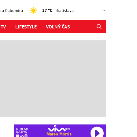
jtra Ľubomíra
27 °C
 TV
LIFESTYLE
VOĽNÝ ČAS
STREAM
NAŽIVO
Maren Morris