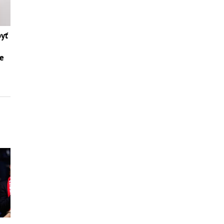
byť
te