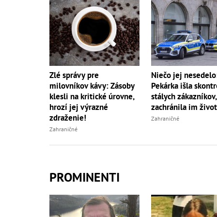
Zlé správy pre
Niečo jej nesedelo
milovníkov kávy: Zásoby
Pekárka išla skontr
klesli na kritické úrovne,
stálych zákazníkov,
hrozí jej výrazné
zachránila im život
zdraženie!
Zahraničné
Zahraničné
PROMINENTI