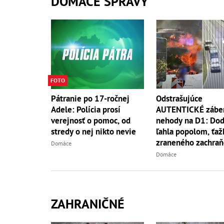
DOMÁCE SPRÁVY
FOTO
Odstrašujúce
Pátranie po 17-ročnej
AUTENTICKÉ záber
Adele: Polícia prosí
nehody na D1: Do
verejnosť o pomoc, od
ľahla popolom, ťaž
stredy o nej nikto nevie
zraneného zachraň
Domáce
vrtuľník
Domáce
ZAHRANIČNÉ