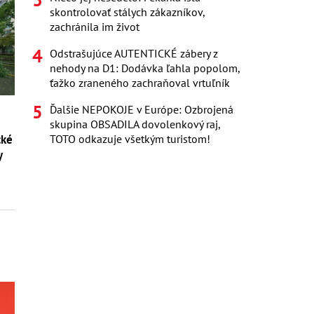
skontrolovať stálych zákazníkov,
zachránila im život
Odstrašujúce AUTENTICKÉ zábery z
nehody na D1: Dodávka ľahla popolom,
ťažko zraneného zachraňoval vrtuľník
Ďalšie NEPOKOJE v Európe: Ozbrojená
skupina OBSADILA dovolenkový raj,
cké
TOTO odkazuje všetkým turistom!
y