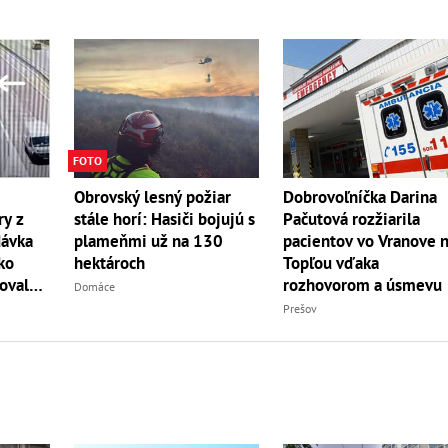
FOTO
Dobrovoľníčka Darina
Obrovský lesný požiar
y z
Pačutová rozžiarila
stále horí: Hasiči bojujú s
dávka
pacientov vo Vranove 
plameňmi už na 130
ko
Topľou vďaka
hektároch
oval
rozhovorom a úsmevu
Domáce
Prešov