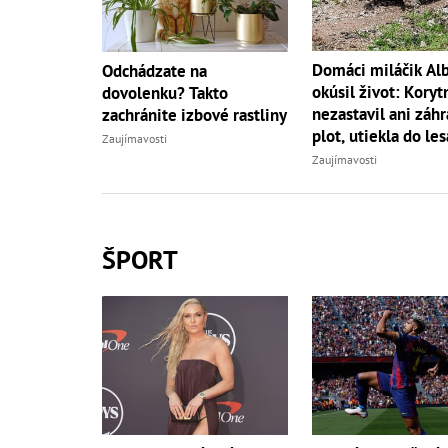
Domáci miláčik Al
Odchádzate na
okúsil život: Koryt
dovolenku? Takto
nezastavil ani záh
zachránite izbové rastliny
plot, utiekla do les
Zaujímavosti
Zaujímavosti
ŠPORT