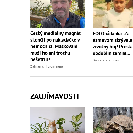
Český mediálny magnát
FOTOhádanka: Za
skončil po nakladačke v
úsmevom skrývala 
nemocnici! Maskovaní
životný boj! Prešla
muži ho ani trochu
obdobím temna...
nešetrili!
Domáci prominenti
Zahraniční prominenti
ZAUJÍMAVOSTI