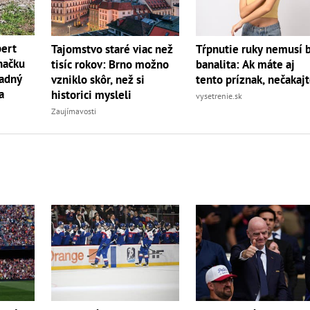
bert
Tajomstvo staré viac než
Tŕpnutie ruky nemusí 
načku
tisíc rokov: Brno možno
banalita: Ak máte aj
radný
vzniklo skôr, než si
tento príznak, nečakaj
a
historici mysleli
vysetrenie.sk
Zaujímavosti