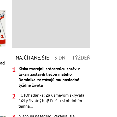
NAJČÍTANEJŠIE
3 DNI
TÝŽDEŇ
nad
Kiska zverejnil srdcervúcu správu:
Lekári zastavili liečbu malého
Dominika, zostávajú mu posledné
týždne života
FOTOhádanka: Za úsmevom skrývala
ťažký životný boj! Prešla si obdobím
temna...
Niečo jej nesedelo: Pekárka išla