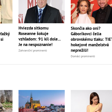
Hviezda sitkomu
Skončia ako oni?
Roseanne šokuje
ťažký
Gáboríkovci čelia
vzhľadom: 91 kíl dole...
 si
obrovskému tlaku: TI
Je na nespoznanie!
hokejové manželstvá
neprežili!
Zahraniční prominenti
Domáci prominenti