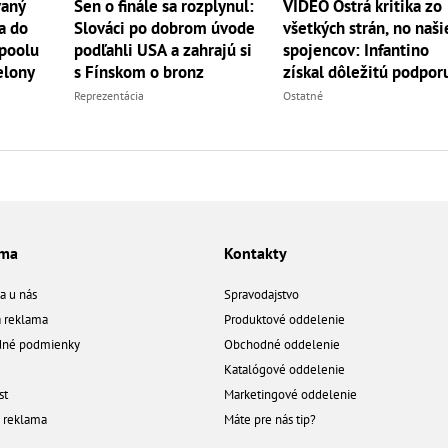
vaný
Sen o finále sa rozplynul:
VIDEO Ostrá kritika zo
a do
Slováci po dobrom úvode
všetkých strán, no naši
rpoolu
podľahli USA a zahrajú si
spojencov: Infantino
elony
s Fínskom o bronz
získal dôležitú podpor
Reprezentácia
Ostatné
ama
Kontakty
a u nás
Spravodajstvo
á reklama
Produktové oddelenie
né podmienky
Obchodné oddelenie
Katalógové oddelenie
st
Marketingové oddelenie
a reklama
Máte pre nás tip?