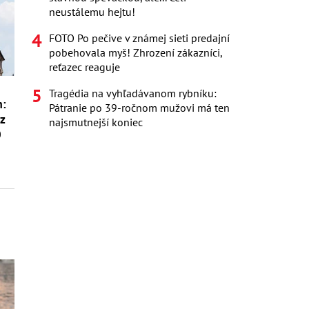
neustálemu hejtu!
FOTO Po pečive v známej sieti predajní
pobehovala myš! Zhrození zákazníci,
reťazec reaguje
Tragédia na vyhľadávanom rybníku:
m:
Pátranie po 39-ročnom mužovi má ten
ez
najsmutnejší koniec
0