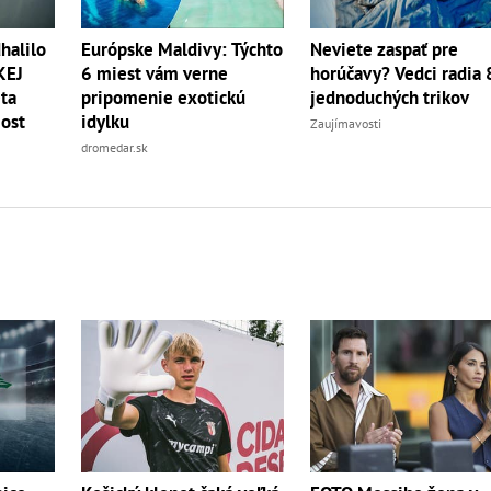
halilo
Európske Maldivy: Týchto
Neviete zaspať pre
KEJ
6 miest vám verne
horúčavy? Vedci radia 
eta
pripomenie exotickú
jednoduchých trikov
ost
idylku
Zaujímavosti
dromedar.sk