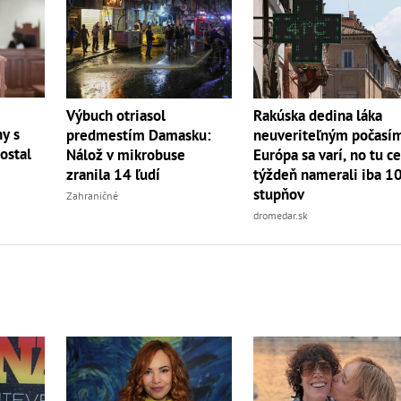
Výbuch otriasol
Rakúska dedina láka
hy s
predmestím Damasku:
neuveriteľným počasí
ostal
Nálož v mikrobuse
Európa sa varí, no tu c
zranila 14 ľudí
týždeň namerali iba 1
stupňov
Zahraničné
dromedar.sk