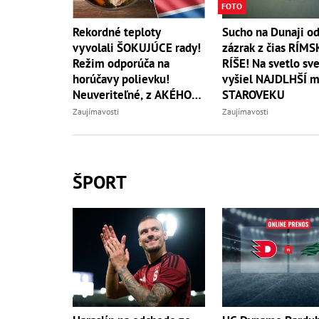
FOTO
Rekordné teploty
Sucho na Dunaji od
vyvolali ŠOKUJÚCE rady!
zázrak z čias RÍMS
Režim odporúča na
RÍŠE! Na svetlo sv
horúčavy polievku!
vyšiel NAJDLHŠÍ m
Neuveriteľné, z AKÉHO
STAROVEKU
zvierata
Zaujímavosti
Zaujímavosti
ŠPORT