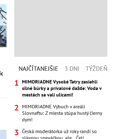
NAJČÍTANEJŠIE
3 DNI
TÝŽDEŇ
íc
MIMORIADNE Vysoké Tatry zasiahli
silné búrky a prívalové dažde: Voda v
mestách sa valí ulicami!
MIMORIADNE Výbuch v areáli
Slovnaftu: Z miesta stúpa hustý čierny
dym!
Česká moderátorka už roky randí so
slávnou speváčkou, ale... Čelí