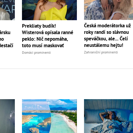
Česká moderátorka už
Prekliaty budík!
roky randí so slávnou
ársku
Wisterová opísala ranné
speváčkou, ale... Čelí
ho
peklo: Nič nepomáha,
neustálemu hejtu!
Nestačí
toto musí maskovať
Zahraniční prominenti
Domáci prominenti