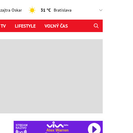
, zajtra Oskar
31 °C
 TV
LIFESTYLE
VOĽNÝ ČAS
STREAM
NAŽIVO
Alex Warren