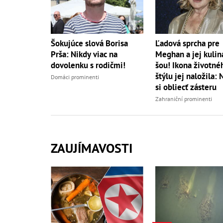
Šokujúce slová Borisa
Ľadová sprcha pre
Prša: Nikdy viac na
Meghan a jej kulin
dovolenku s rodičmi!
šou! Ikona životné
štýlu jej naložila: 
Domáci prominenti
si obliecť zásteru
Zahraniční prominenti
ZAUJÍMAVOSTI