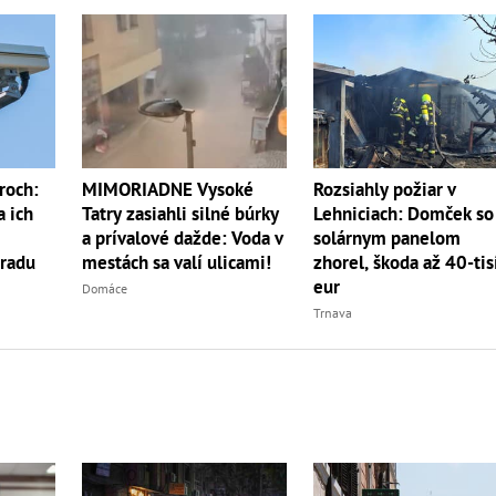
Rozsiahly požiar v
roch:
MIMORIADNE Vysoké
Lehniciach: Domček so
a ich
Tatry zasiahli silné búrky
solárnym panelom
a prívalové dažde: Voda v
zhorel, škoda až 40-tis
radu
mestách sa valí ulicami!
eur
Domáce
Trnava