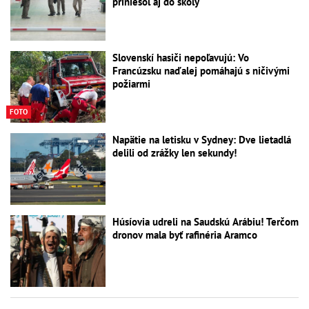
priniesol aj do školy
Slovenskí hasiči nepoľavujú: Vo
Francúzsku naďalej pomáhajú s ničivými
požiarmi
FOTO
Napätie na letisku v Sydney: Dve lietadlá
delili od zrážky len sekundy!
Húsíovia udreli na Saudskú Arábiu! Terčom
dronov mala byť rafinéria Aramco