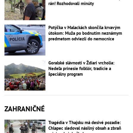
rán! Rozhodovali minúty
Potýčka v Malackách skončila krvavým
útokom: Muža po bodnutím neznámym
predmetom odviezli do nemocnice
Goralské slávnosti v Ždiari vrcholia:
Nedeľa prinesie folklór, tradície a
špeciálny program
ZAHRANIČNÉ
Tragédia v Thajsku má desivé pozadie:
Chlapec sledoval násilný obsah a zbraň