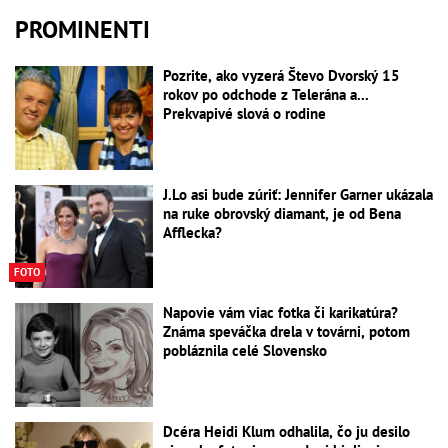
PROMINENTI
Pozrite, ako vyzerá Števo Dvorský 15
rokov po odchode z Telerána a...
Prekvapivé slová o rodine
J.Lo asi bude zúriť: Jennifer Garner ukázala
na ruke obrovský diamant, je od Bena
Afflecka?
FOTO
Napovie vám viac fotka či karikatúra?
Známa speváčka drela v továrni, potom
pobláznila celé Slovensko
Dcéra Heidi Klum odhalila, čo ju desilo