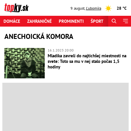
28 °C
9. august
,
Ľubomíra
DOMÁCE
ZAHRANIČNÉ
PROMINENTI
ŠPORT
ZAUJÍMAV
ANECHOICKÁ KOMORA
16.1.2023 20:00
Mladíka zavreli do najtichšej miestnosti na
svete: Toto sa mu v nej stalo počas 1,5
hodiny