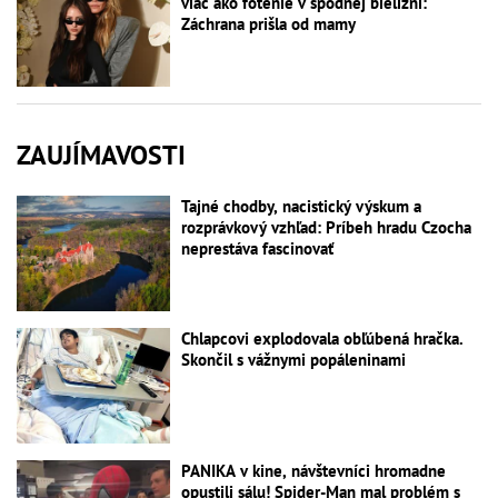
viac ako fotenie v spodnej bielizni:
Záchrana prišla od mamy
ZAUJÍMAVOSTI
Tajné chodby, nacistický výskum a
rozprávkový vzhľad: Príbeh hradu Czocha
neprestáva fascinovať
Chlapcovi explodovala obľúbená hračka.
Skončil s vážnymi popáleninami
PANIKA v kine, návštevníci hromadne
opustili sálu! Spider-Man mal problém s