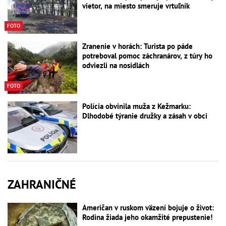
vietor, na miesto smeruje vrtuľník
FOTO
Zranenie v horách: Turista po páde
potreboval pomoc záchranárov, z túry ho
odviezli na nosidlách
FOTO
Polícia obvinila muža z Kežmarku:
Dlhodobé týranie družky a zásah v obci
ZAHRANIČNÉ
Američan v ruskom väzení bojuje o život:
Rodina žiada jeho okamžité prepustenie!