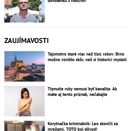
dovolenku s rodičmi!
ZAUJÍMAVOSTI
Tajomstvo staré viac než tisíc rokov: Brno
možno vzniklo skôr, než si historici mysleli
Tŕpnutie ruky nemusí byť banalita: Ak
máte aj tento príznak, nečakajte
Korytnačka kriminálnik: Leo skončil za
mrežami, TOTO bol dôvod!