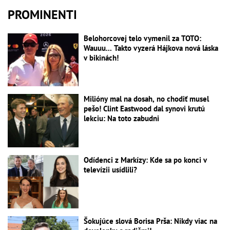
PROMINENTI
Belohorcovej telo vymenil za TOTO:
Wauuu... Takto vyzerá Hájkova nová láska
v bikinách!
Milióny mal na dosah, no chodiť musel
pešo! Clint Eastwood dal synovi krutú
lekciu: Na toto zabudni
Odídenci z Markízy: Kde sa po konci v
televízii usídlili?
Šokujúce slová Borisa Prša: Nikdy viac na