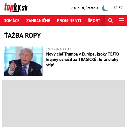
25 °C
7. august
,
Štefánia
DOMÁCE
ZAHRANIČNÉ
PROMINENTI
ŠPORT
ZAUJÍMAV
ŤAŽBA ROPY
19.4.2026 11:18
Nový cieľ Trumpa v Európe, kroky TEJTO
krajiny označil za TRAGICKÉ: Je to drahý
vtip!