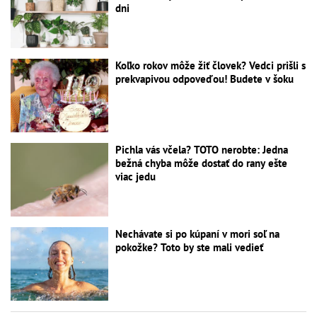
dni
Koľko rokov môže žiť človek? Vedci prišli s
prekvapivou odpoveďou! Budete v šoku
Pichla vás včela? TOTO nerobte: Jedna
bežná chyba môže dostať do rany ešte
viac jedu
Nechávate si po kúpaní v mori soľ na
pokožke? Toto by ste mali vedieť