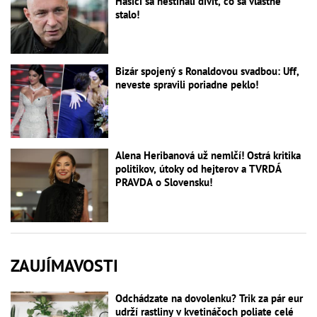
Hasiči sa nestíhali diviť, čo sa vlastne
stalo!
Bizár spojený s Ronaldovou svadbou: Uff,
neveste spravili poriadne peklo!
Alena Heribanová už nemlčí! Ostrá kritika
politikov, útoky od hejterov a TVRDÁ
PRAVDA o Slovensku!
ZAUJÍMAVOSTI
Odchádzate na dovolenku? Trik za pár eur
udrží rastliny v kvetináčoch poliate celé