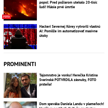
popol: Pred požiarom utekalo 20-tisíc
ľudí! Hlásia prvé úmrtie
FOTO
Hackeri Severnej Kórey vytvorili vlastnú
AI: Pomôže im automatizovať masívne
útoky
PROMINENTI
Tajomnstvo je vonku! Herečka Kristína
Svarinská POTVRDILA zásnuby, FOTO
prsteňa!
Dom speváka Daniela Landu v plameňoch!