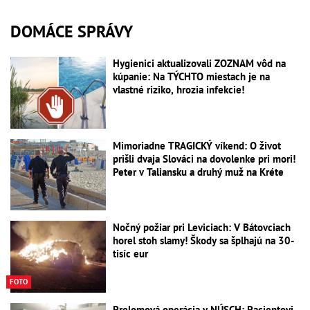
DOMÁCE SPRÁVY
Hygienici aktualizovali ZOZNAM vôd na
kúpanie: Na TÝCHTO miestach je na
vlastné riziko, hrozia infekcie!
Mimoriadne TRAGICKÝ víkend: O život
prišli dvaja Slováci na dovolenke pri mori!
Peter v Taliansku a druhý muž na Kréte
Nočný požiar pri Leviciach: V Bátovciach
horel stoh slamy! Škody sa šplhajú na 30-
tisíc eur
FOTO
Prelomová operácia v NÚSCH: Pacientovi