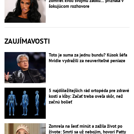
zomrieť kvôli svojmu zadku... priznala v
šokujúcom rozhovore
ZAUJÍMAVOSTI
Toto je suma za jednu bundu? Kúsok šéfa
Nvidie vydražili za neuveriteľné peniaze
5 najdôležitejších rád ortopéda pre zdravé
kosti a kĺby: Začať treba oveľa skôr, než
začnú bolieť
Zomrela na šesť minút a zažila život po
živote: Smrti sa už nebojím, hovorí Patty