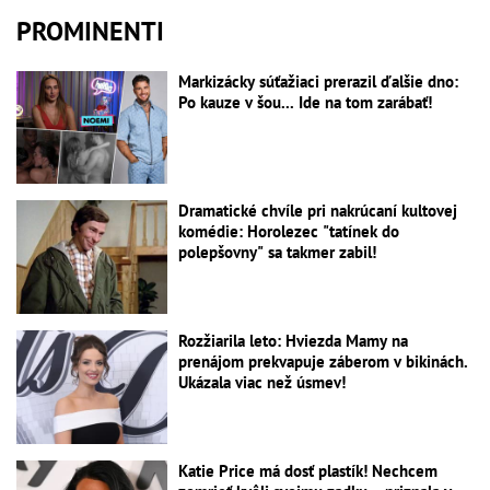
PROMINENTI
Markizácky súťažiaci prerazil ďalšie dno:
Po kauze v šou... Ide na tom zarábať!
Dramatické chvíle pri nakrúcaní kultovej
komédie: Horolezec "tatínek do
polepšovny" sa takmer zabil!
Rozžiarila leto: Hviezda Mamy na
prenájom prekvapuje záberom v bikinách.
Ukázala viac než úsmev!
Katie Price má dosť plastík! Nechcem