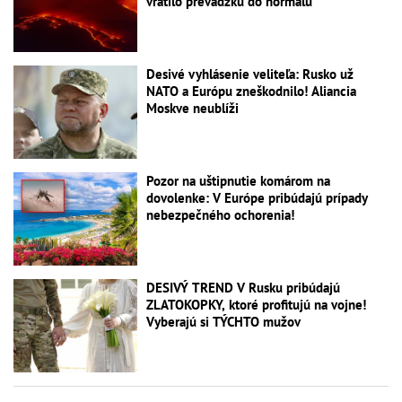
vrátilo prevádzku do normálu
Desivé vyhlásenie veliteľa: Rusko už
NATO a Európu zneškodnilo! Aliancia
Moskve neublíži
Pozor na uštipnutie komárom na
dovolenke: V Európe pribúdajú prípady
nebezpečného ochorenia!
DESIVÝ TREND V Rusku pribúdajú
ZLATOKOPKY, ktoré profitujú na vojne!
Vyberajú si TÝCHTO mužov