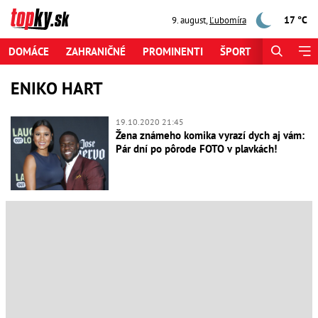
17 °C
9. august
,
Ľubomíra
DOMÁCE
ZAHRANIČNÉ
PROMINENTI
ŠPORT
ZAUJÍMAV
ENIKO HART
19.10.2020 21:45
Žena známeho komika vyrazí dych aj vám:
Pár dní po pôrode FOTO v plavkách!