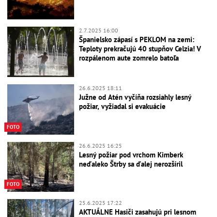
2.7.2025 16:00
Španielsko zápasí s PEKLOM na zemi:
Teploty prekračujú 40 stupňov Celzia! V
rozpálenom aute zomrelo batoľa
26.6.2025 18:11
Južne od Atén vyčíňa rozsiahly lesný
požiar, vyžiadal si evakuácie
FOTO
26.6.2025 16:25
Lesný požiar pod vrchom Kimberk
neďaleko Štrby sa ďalej nerozšíril
FOTO
25.6.2025 17:22
AKTUÁLNE Hasiči zasahujú pri lesnom