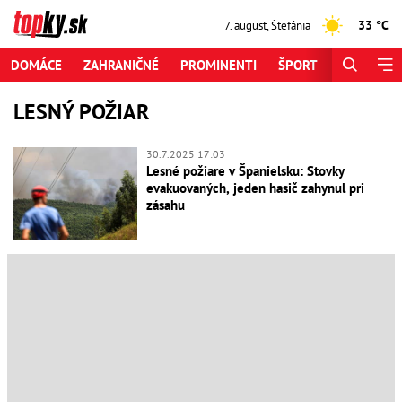
33 °C
7. august
,
Štefánia
DOMÁCE
ZAHRANIČNÉ
PROMINENTI
ŠPORT
ZAUJÍMAV
LESNÝ POŽIAR
30.7.2025 17:03
Lesné požiare v Španielsku: Stovky
evakuovaných, jeden hasič zahynul pri
zásahu