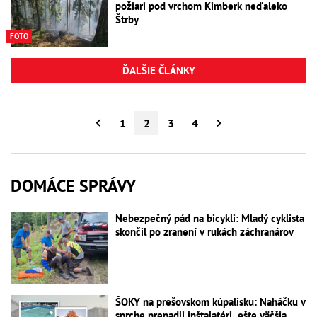
požiari pod vrchom Kimberk neďaleko
Štrby
FOTO
ĎALŠIE ČLÁNKY
1
2
3
4
DOMÁCE SPRÁVY
Nebezpečný pád na bicykli: Mladý cyklista
skončil po zranení v rukách záchranárov
ŠOKY na prešovskom kúpalisku: Naháčku v
sprche prepadli inštalatéri, ešte väčšia