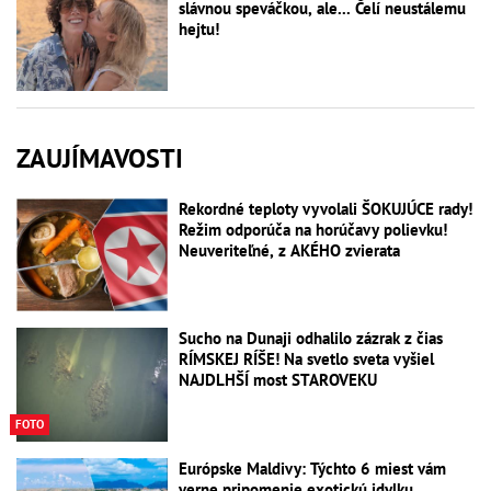
slávnou speváčkou, ale... Čelí neustálemu
hejtu!
ZAUJÍMAVOSTI
Rekordné teploty vyvolali ŠOKUJÚCE rady!
Režim odporúča na horúčavy polievku!
Neuveriteľné, z AKÉHO zvierata
Sucho na Dunaji odhalilo zázrak z čias
RÍMSKEJ RÍŠE! Na svetlo sveta vyšiel
NAJDLHŠÍ most STAROVEKU
FOTO
Európske Maldivy: Týchto 6 miest vám
verne pripomenie exotickú idylku