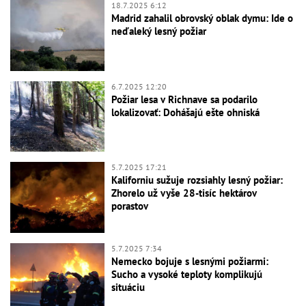
18.7.2025 6:12
Madrid zahalil obrovský oblak dymu: Ide o
neďaleký lesný požiar
6.7.2025 12:20
Požiar lesa v Richnave sa podarilo
lokalizovať: Dohášajú ešte ohniská
5.7.2025 17:21
Kaliforniu sužuje rozsiahly lesný požiar:
Zhorelo už vyše 28-tisíc hektárov
porastov
5.7.2025 7:34
Nemecko bojuje s lesnými požiarmi:
Sucho a vysoké teploty komplikujú
situáciu