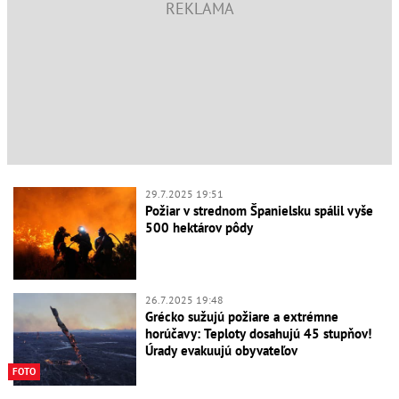
29.7.2025 19:51
Požiar v strednom Španielsku spálil vyše
500 hektárov pôdy
26.7.2025 19:48
Grécko sužujú požiare a extrémne
horúčavy: Teploty dosahujú 45 stupňov!
Úrady evakuujú obyvateľov
FOTO