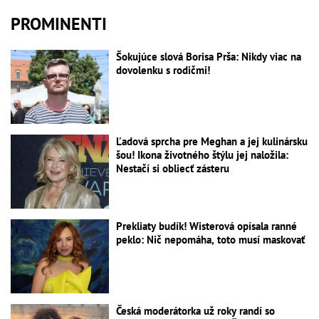
PROMINENTI
Šokujúce slová Borisa Prša: Nikdy viac na
dovolenku s rodičmi!
Ľadová sprcha pre Meghan a jej kulinársku
šou! Ikona životného štýlu jej naložila:
Nestačí si obliecť zásteru
Prekliaty budík! Wisterová opísala ranné
peklo: Nič nepomáha, toto musí maskovať
Česká moderátorka už roky randí so