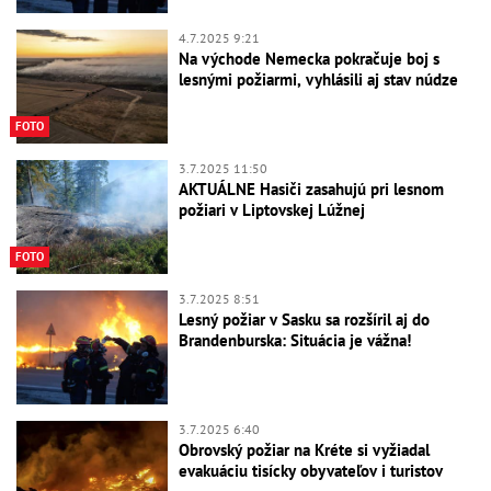
4.7.2025 9:21
Na východe Nemecka pokračuje boj s
lesnými požiarmi, vyhlásili aj stav núdze
FOTO
3.7.2025 11:50
AKTUÁLNE Hasiči zasahujú pri lesnom
požiari v Liptovskej Lúžnej
FOTO
3.7.2025 8:51
Lesný požiar v Sasku sa rozšíril aj do
Brandenburska: Situácia je vážna!
3.7.2025 6:40
Obrovský požiar na Kréte si vyžiadal
evakuáciu tisícky obyvateľov i turistov