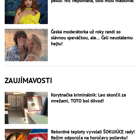
peklo: Nič nepomáha, toto musí maskovať
Česká moderátorka už roky randí so
slávnou speváčkou, ale... Čelí neustálemu
hejtu!
ZAUJÍMAVOSTI
Korytnačka kriminálnik: Leo skončil za
mrežami, TOTO bol dôvod!
Rekordné teploty vyvolali ŠOKUJÚCE rady!
Režim odporúča na horúčavy polievku!