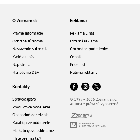
O Zoznam.sk
Reklama
Právne informácie
Reklama u nás
Ochrana súkromia
Externá reklama
Nastavenie súkromia
Obchodné podmienky
Kariéra u nás
Cenník
Napíšte nám
Price List
Nariadenie DSA
Natívna reklama
Kontakty
Spravodajstvo
© 1997 – 2026 Zoznam, s.r.o.
Autorské práva sú vyhradené.
Produktové oddelenie
Obchodné oddelenie
Katalógové oddelenie
Marketingové oddelenie
Máte pre nás tip?