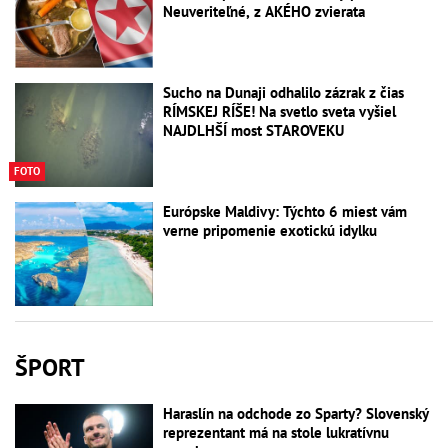
Neuveriteľné, z AKÉHO zvierata
Sucho na Dunaji odhalilo zázrak z čias
RÍMSKEJ RÍŠE! Na svetlo sveta vyšiel
NAJDLHŠÍ most STAROVEKU
FOTO
Európske Maldivy: Týchto 6 miest vám
verne pripomenie exotickú idylku
ŠPORT
Haraslín na odchode zo Sparty? Slovenský
reprezentant má na stole lukratívnu