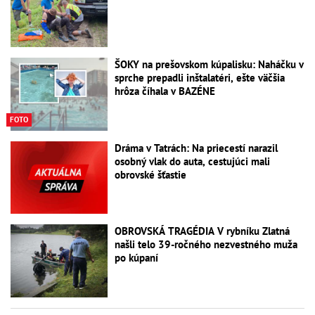
ŠOKY na prešovskom kúpalisku: Naháčku v
sprche prepadli inštalatéri, ešte väčšia
hrôza číhala v BAZÉNE
FOTO
Dráma v Tatrách: Na priecestí narazil
osobný vlak do auta, cestujúci mali
obrovské šťastie
OBROVSKÁ TRAGÉDIA V rybníku Zlatná
našli telo 39-ročného nezvestného muža
po kúpaní