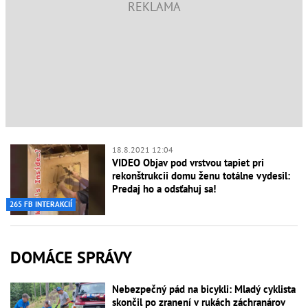
18.8.2021 12:04
VIDEO Objav pod vrstvou tapiet pri
rekonštrukcii domu ženu totálne vydesil:
Predaj ho a odsťahuj sa!
265 FB INTERAKCIÍ
DOMÁCE SPRÁVY
Nebezpečný pád na bicykli: Mladý cyklista
skončil po zranení v rukách záchranárov