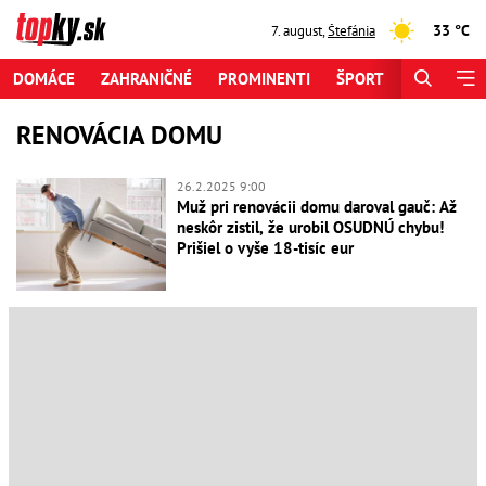
33 °C
7. august
,
Štefánia
DOMÁCE
ZAHRANIČNÉ
PROMINENTI
ŠPORT
ZAUJÍMAV
RENOVÁCIA DOMU
26.2.2025 9:00
Muž pri renovácii domu daroval gauč: Až
neskôr zistil, že urobil OSUDNÚ chybu!
Prišiel o vyše 18-tisíc eur