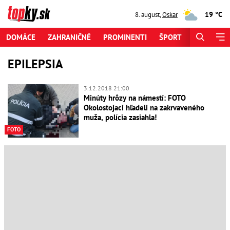
19 °C
8. august
,
Oskar
DOMÁCE
ZAHRANIČNÉ
PROMINENTI
ŠPORT
ZAUJÍMAV
EPILEPSIA
3.12.2018 21:00
Minúty hrôzy na námestí: FOTO
Okolostojaci hľadeli na zakrvaveného
muža, polícia zasiahla!
FOTO