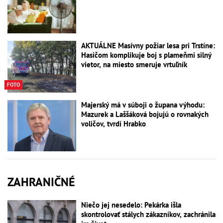
AKTUÁLNE Masívny požiar lesa pri Trstíne:
Hasičom komplikuje boj s plameňmi silný
vietor, na miesto smeruje vrtuľník
FOTO
Majerský má v súboji o župana výhodu:
Mazurek a Laššáková bojujú o rovnakých
voličov, tvrdí Hrabko
ZAHRANIČNÉ
Niečo jej nesedelo: Pekárka išla
skontrolovať stálych zákazníkov, zachránila