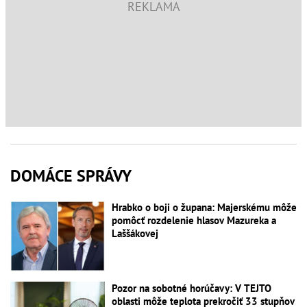
DOMÁCE SPRÁVY
Hrabko o boji o župana: Majerskému môže
pomôcť rozdelenie hlasov Mazureka a
Laššákovej
Pozor na sobotné horúčavy: V TEJTO
oblasti môže teplota prekročiť 33 stupňov