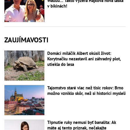
Wauuu... Takto vyzerá Hájkova nová láska
v bikinách!
ZAUJÍMAVOSTI
Domáci miláčik Albert okúsil život:
Korytnačku nezastavil ani záhradný plot,
utiekla do lesa
Tajomstvo staré viac než tisíc rokov: Brno
možno vzniklo skôr, než si historici mysleli
Tŕpnutie ruky nemusí byť banalita: Ak
máte aj tento príznak, nečakajte