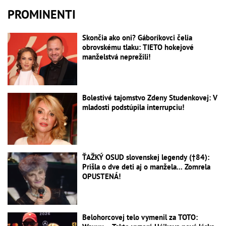
PROMINENTI
Skončia ako oni? Gáboríkovci čelia
obrovskému tlaku: TIETO hokejové
manželstvá neprežili!
Bolestivé tajomstvo Zdeny Studenkovej: V
mladosti podstúpila interrupciu!
ŤAŽKÝ OSUD slovenskej legendy (†84):
Prišla o dve deti aj o manžela... Zomrela
OPUSTENÁ!
Belohorcovej telo vymenil za TOTO: