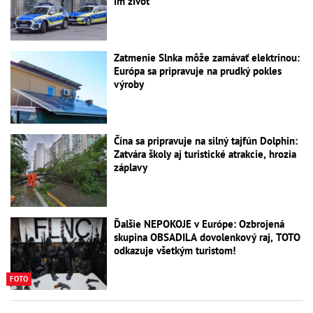
im život
Zatmenie Slnka môže zamávať elektrinou:
Európa sa pripravuje na prudký pokles
výroby
Čína sa pripravuje na silný tajfún Dolphin:
Zatvára školy aj turistické atrakcie, hrozia
záplavy
Ďalšie NEPOKOJE v Európe: Ozbrojená
skupina OBSADILA dovolenkový raj, TOTO
odkazuje všetkým turistom!
FOTO