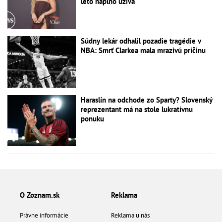
leto naplno užíva
Súdny lekár odhalil pozadie tragédie v
NBA: Smrť Clarkea mala mrazivú príčinu
Haraslín na odchode zo Sparty? Slovenský
reprezentant má na stole lukratívnu
ponuku
O Zoznam.sk
Reklama
Právne informácie
Reklama u nás