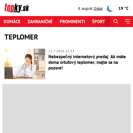
19 °C
8. august
,
Oskar
DOMÁCE
ZAHRANIČNÉ
PROMINENTI
ŠPORT
ZAUJÍMAV
TEPLOMER
15.7.2018 15:33
Nebezpečný internetový predaj: Ak máte
doma ortuťový teplomer, majte sa na
pozore!