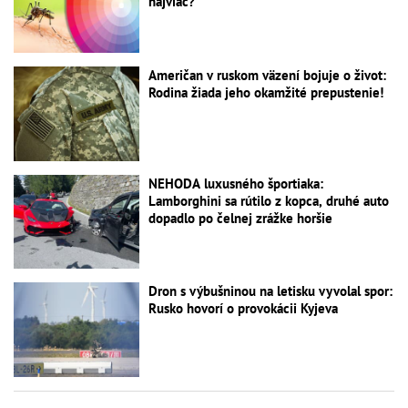
najviac?
Američan v ruskom väzení bojuje o život:
Rodina žiada jeho okamžité prepustenie!
NEHODA luxusného športiaka:
Lamborghini sa rútilo z kopca, druhé auto
dopadlo po čelnej zrážke horšie
Dron s výbušninou na letisku vyvolal spor:
Rusko hovorí o provokácii Kyjeva