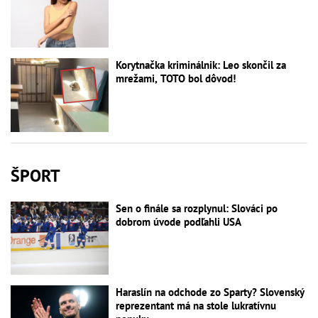
Korytnačka kriminálnik: Leo skončil za
mrežami, TOTO bol dôvod!
ŠPORT
Sen o finále sa rozplynul: Slováci po
dobrom úvode podľahli USA
Haraslín na odchode zo Sparty? Slovenský
reprezentant má na stole lukratívnu