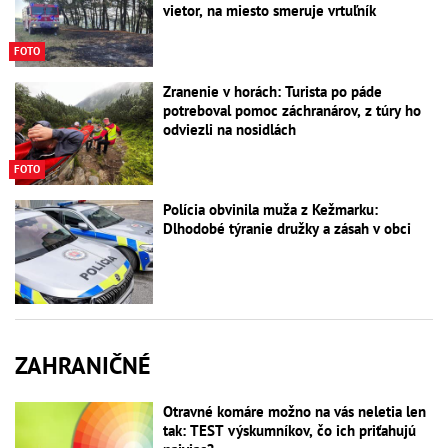
vietor, na miesto smeruje vrtuľník
FOTO
Zranenie v horách: Turista po páde
potreboval pomoc záchranárov, z túry ho
odviezli na nosidlách
FOTO
Polícia obvinila muža z Kežmarku:
Dlhodobé týranie družky a zásah v obci
ZAHRANIČNÉ
Otravné komáre možno na vás neletia len
tak: TEST výskumníkov, čo ich priťahujú