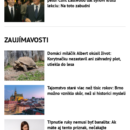
pešo! Clint Eastwood dal synovi krutú
lekciu: Na toto zabudni
ZAUJÍMAVOSTI
Domáci miláčik Albert okúsil život:
Korytnačku nezastavil ani záhradný plot,
utiekla do lesa
Tajomstvo staré viac než tisíc rokov: Brno
možno vzniklo skôr, než si historici mysleli
Tŕpnutie ruky nemusí byť banalita: Ak
máte aj tento príznak, nečakajte