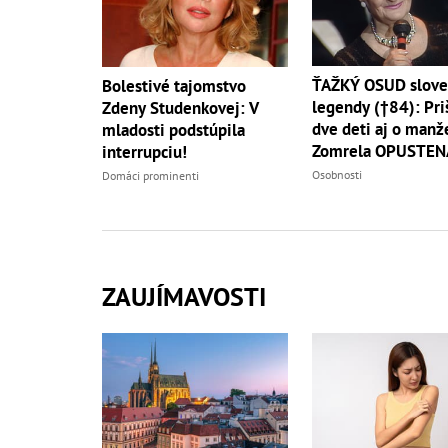
ŤAŽKÝ OSUD slove
Bolestivé tajomstvo
legendy (†84): Pri
Zdeny Studenkovej: V
dve deti aj o manže
mladosti podstúpila
Zomrela OPUSTEN
interrupciu!
Osobnosti
Domáci prominenti
ZAUJÍMAVOSTI