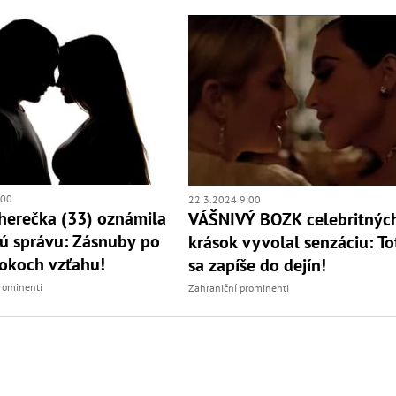
:00
22.3.2024 9:00
herečka (33) oznámila
VÁŠNIVÝ BOZK celebritnýc
ú správu: Zásnuby po
krások vyvolal senzáciu: To
okoch vzťahu!
sa zapíše do dejín!
rominenti
Zahraniční prominenti