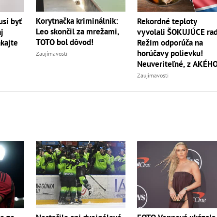
Korytnačka kriminálnik:
sí byť
Rekordné teploty
Leo skončil za mrežami,
j
vyvolali ŠOKUJÚCE rad
TOTO bol dôvod!
akajte
Režim odporúča na
horúčavy polievku!
Zaujímavosti
Neuveriteľné, z AKÉH
zvierata
Zaujímavosti