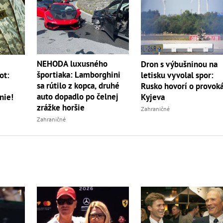
NEHODA luxusného
m
Dron s výbušninou na
športiaka: Lamborghini
ot:
letisku vyvolal spor:
sa rútilo z kopca, druhé
Rusko hovorí o provoká
auto dopadlo po čelnej
nie!
Kyjeva
zrážke horšie
Zahraničné
Zahraničné