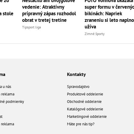
e zo
Nestačilo ani dvojgólové
FOTO Vonnová ukázala
vedenie: Atraktívny
super formu v červený
 stole
prípravný zápas rozhodol
bikinách: Napriek
obrat v tretej tretine
zraneniu si leto napln
užíva
Tipsport liga
Zimné športy
ama
Kontakty
a u nás
Spravodajstvo
á reklama
Produktové oddelenie
né podmienky
Obchodné oddelenie
Katalógové oddelenie
st
Marketingové oddelenie
a reklama
Máte pre nás tip?