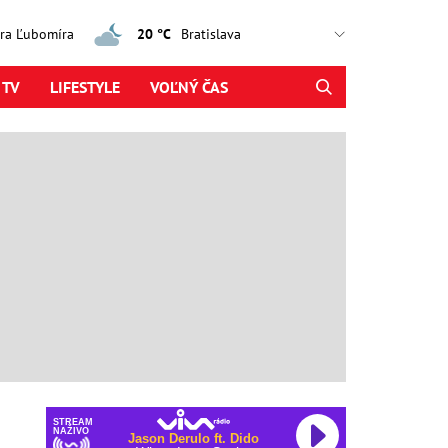
jtra Ľubomíra
20 °C
 TV
LIFESTYLE
VOĽNÝ ČAS
STREAM
NAŽIVO
Jason Derulo ft. Dido