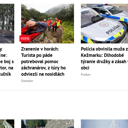
FOTO
y
Zranenie v horách:
Polícia obvinila muža 
íne:
Turista po páde
Kežmarku: Dlhodobé
e boj s
potreboval pomoc
týranie družky a zásah 
r, na
záchranárov, z túry ho
obci
uľník
odviezli na nosidlách
Prešov
Domáce