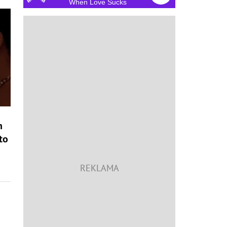
When Love Sucks
h
to