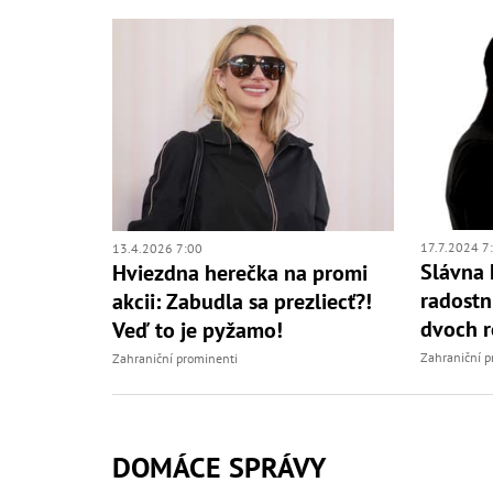
17.7.2024 7
13.4.2026 7:00
Slávna 
Hviezdna herečka na promi
radostn
akcii: Zabudla sa prezliecť?!
dvoch r
Veď to je pyžamo!
Zahraniční p
Zahraniční prominenti
DOMÁCE SPRÁVY