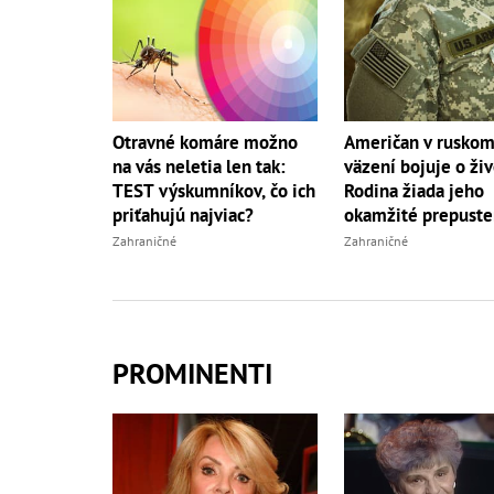
Otravné komáre možno
Američan v rusko
na vás neletia len tak:
väzení bojuje o živ
TEST výskumníkov, čo ich
Rodina žiada jeho
priťahujú najviac?
okamžité prepuste
Zahraničné
Zahraničné
PROMINENTI