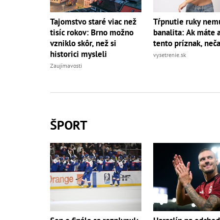
Tajomstvo staré viac než
Tŕpnutie ruky nemu
tisíc rokov: Brno možno
banalita: Ak máte a
vzniklo skôr, než si
tento príznak, neč
historici mysleli
vysetrenie.sk
Zaujímavosti
ŠPORT