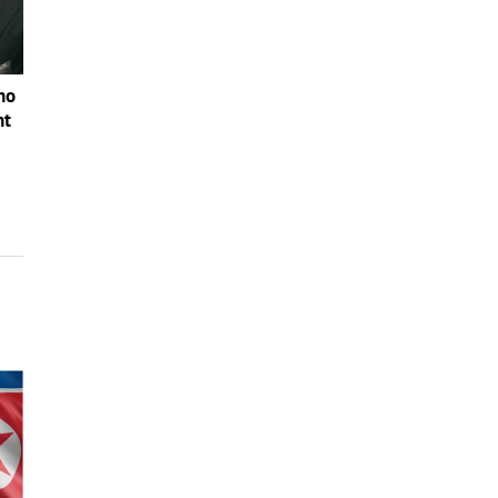
no
nt