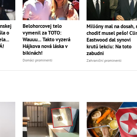
nskej
Belohorcovej telo
Milióny mal na dosah, 
šla o
vymenil za TOTO:
chodiť musel pešo! Cli
la...
Wauuu... Takto vyzerá
Eastwood dal synovi
Á!
Hájkova nová láska v
krutú lekciu: Na toto
bikinách!
zabudni
Domáci prominenti
Zahraniční prominenti