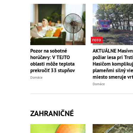
FOTO
AKTUÁLNE Masívn
Pozor na sobotné
požiar lesa pri Trst
horúčavy: V TEJTO
Hasičom komplikuj
oblasti môže teplota
plameňmi silný vieto
prekročiť 33 stupňov
miesto smeruje vrt
Domáce
Domáce
ZAHRANIČNÉ