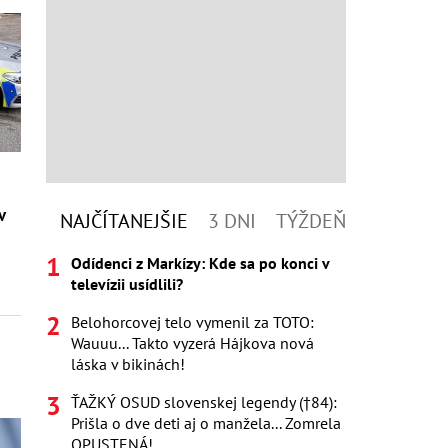
z
v
NAJČÍTANEJŠIE
3 DNI
TÝŽDEŇ
Odídenci z Markízy: Kde sa po konci v
televízii usídlili?
Belohorcovej telo vymenil za TOTO:
Wauuu... Takto vyzerá Hájkova nová
láska v bikinách!
ŤAŽKÝ OSUD slovenskej legendy (†84):
Prišla o dve deti aj o manžela... Zomrela
OPUSTENÁ!