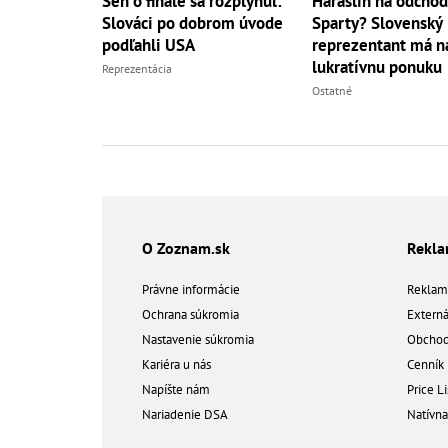
Sen o finále sa rozplynul:
Haraslín na odchod
Slováci po dobrom úvode
Sparty? Slovenský
podľahli USA
reprezentant má na
lukratívnu ponuku
Reprezentácia
Ostatné
O Zoznam.sk
Rekl
Právne informácie
Reklam
Ochrana súkromia
Extern
Nastavenie súkromia
Obchod
Kariéra u nás
Cenník
Napíšte nám
Price Li
Nariadenie DSA
Natívn