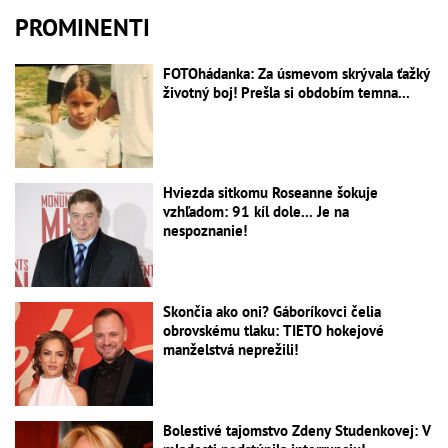
PROMINENTI
FOTOhádanka: Za úsmevom skrývala ťažký
životný boj! Prešla si obdobím temna...
Hviezda sitkomu Roseanne šokuje
vzhľadom: 91 kíl dole... Je na
nespoznanie!
Skončia ako oni? Gáboríkovci čelia
obrovskému tlaku: TIETO hokejové
manželstvá neprežili!
Bolestivé tajomstvo Zdeny Studenkovej: V