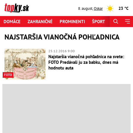
23 °C
8. august
,
Oskar
DOMÁCE
ZAHRANIČNÉ
PROMINENTI
ŠPORT
ZAUJÍMAV
NAJSTARŠIA VIANOČNÁ POHĽADNICA
25.12.2016 9:00
Najstaršia vianočná pohľadnica na svete:
FOTO Predávali ju za babku, dnes má
hodnotu auta
FOTO