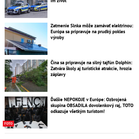
im život
Zatmenie Slnka môže zamávať elektrinou:
Európa sa pripravuje na prudký pokles
výroby
Čína sa pripravuje na silný tajfún Dolphin:
Zatvára školy aj turistické atrakcie, hrozia
záplavy
Ďalšie NEPOKOJE v Európe: Ozbrojená
skupina OBSADILA dovolenkový raj, TOTO
odkazuje všetkým turistom!
FOTO