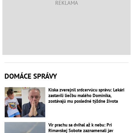
DOMÁCE SPRÁVY
Kiska zverejnil srdcervúcu správu: Lekári
zastavili liečbu malého Dominika,
zostávajú mu posledné týždne života
Vír prachu sa dvíhal až k nebu: Pri
Rimavskej Sobote zaznamenali jav