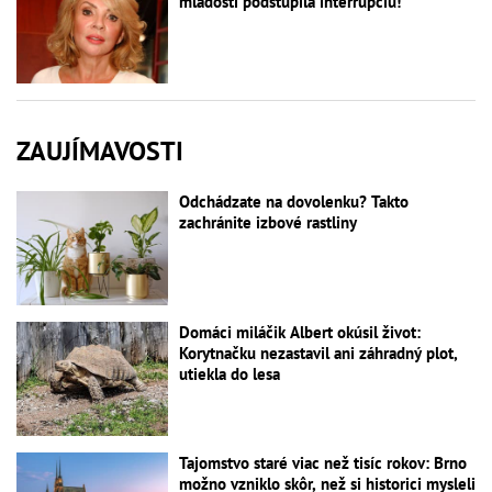
mladosti podstúpila interrupciu!
ZAUJÍMAVOSTI
Odchádzate na dovolenku? Takto
zachránite izbové rastliny
Domáci miláčik Albert okúsil život:
Korytnačku nezastavil ani záhradný plot,
utiekla do lesa
Tajomstvo staré viac než tisíc rokov: Brno
možno vzniklo skôr, než si historici mysleli