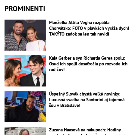
PROMINENTI
Manželka Attilu Végha rozpálila
Chorvátsko: FOTO v plavkách vyráža dych!
TAKÝTO zadok sa len tak nevidí
Kaia Gerber a syn Richarda Gerea spolu:
Osud ich spojil desaťročia po rozvode ich
rodičov!
Úspešný Slovák chystá veľké novinky:
Luxusná svadba na Santorini aj tajomná
šou v Bratislave!
Zuzana Haasová na nákupoch: Hodiny