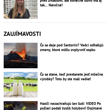
pred zrkadlom, ale konečné slovo má aj
tak... Náročné!
ZAUJÍMAVOSTI
Čo sa deje pod Santorini? Vedci odhaľujú
zmeny, ktoré môžu ovplyvniť sopku
Čo sa stane, keď prestanete jesť mliečne
výrobky? Toto by ste mali vedieť
Hasiči nezachraňujú len ľudí: VIDEO Po
požiari podali kyslík holubovi! Dojímavé