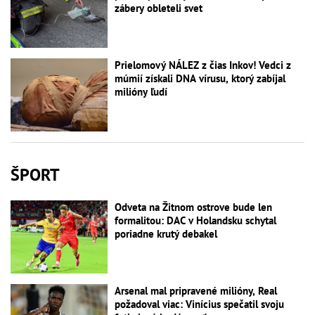
zábery obleteli svet
Prielomový NÁLEZ z čias Inkov! Vedci z
múmií získali DNA vírusu, ktorý zabíjal
milióny ľudí
ŠPORT
Odveta na Žitnom ostrove bude len
formalitou: DAC v Holandsku schytal
poriadne krutý debakel
Arsenal mal pripravené milióny, Real
požadoval viac: Vinícius spečatil svoju