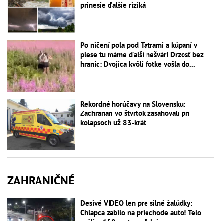
prinesie ďalšie riziká
Po ničení pola pod Tatrami a kúpaní v
plese tu máme ďalší nešvár! Drzosť bez
hraníc: Dvojica kvôli fotke vošla do...
Rekordné horúčavy na Slovensku:
Záchranári vo štvrtok zasahovali pri
kolapsoch už 83-krát
ZAHRANIČNÉ
Desivé VIDEO len pre silné žalúdky:
Chlapca zabilo na priechode auto! Telo