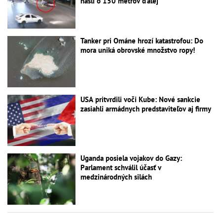
našli o 150 metrov ďalej
Tanker pri Ománe hrozí katastrofou: Do
mora uniká obrovské množstvo ropy!
USA pritvrdili voči Kube: Nové sankcie
zasiahli armádnych predstaviteľov aj firmy
Uganda posiela vojakov do Gazy:
Parlament schválil účasť v
medzinárodných silách