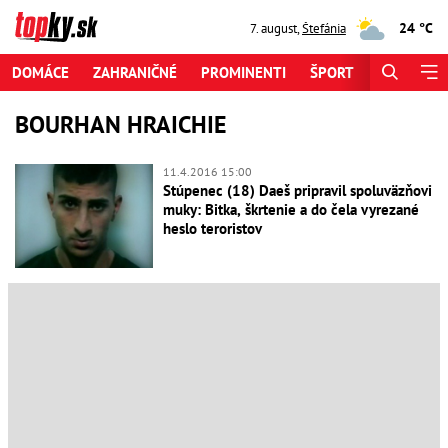
24 °C
7. august
,
Štefánia
DOMÁCE
ZAHRANIČNÉ
PROMINENTI
ŠPORT
ZAUJÍMAV
BOURHAN HRAICHIE
11.4.2016 15:00
Stúpenec (18) Daeš pripravil spoluväzňovi
muky: Bitka, škrtenie a do čela vyrezané
heslo teroristov