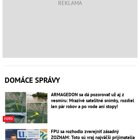
DOMÁCE SPRÁVY
ARMAGEDON sa dá pozorovať už aj z
vesmíru: Mrazivé satelitné snímky, rozdiel
len pár rokov a po vode ani stopy!
FOTO
FPU sa rozhodlo zverejniť zásadný
ZOZNAM: Toto sú vraj najväčší prijímatelia