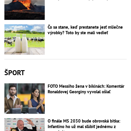
Čo sa stane, keď prestanete jesť mliečne
výrobky? Toto by ste mali vedieť
ŠPORT
FOTO Messiho žena v bikinách: Komentár
Ronaldovej Georginy vyvolal ošiaľ
O finále MS 2030 bude obrovská bitka:
Infantino ho už mal sľúbiť jednému z