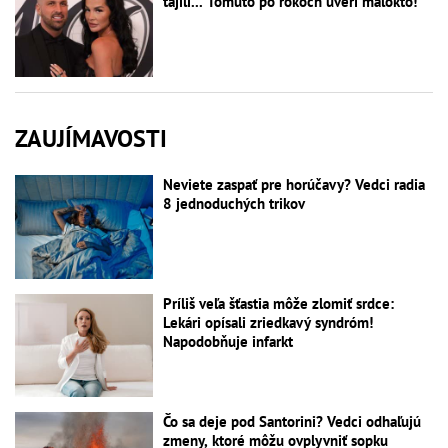
tajili... Tomuto po rokoch uverí málokto!
ZAUJÍMAVOSTI
Neviete zaspať pre horúčavy? Vedci radia
8 jednoduchých trikov
Príliš veľa šťastia môže zlomiť srdce:
Lekári opísali zriedkavý syndróm!
Napodobňuje infarkt
Čo sa deje pod Santorini? Vedci odhaľujú
zmeny, ktoré môžu ovplyvniť sopku