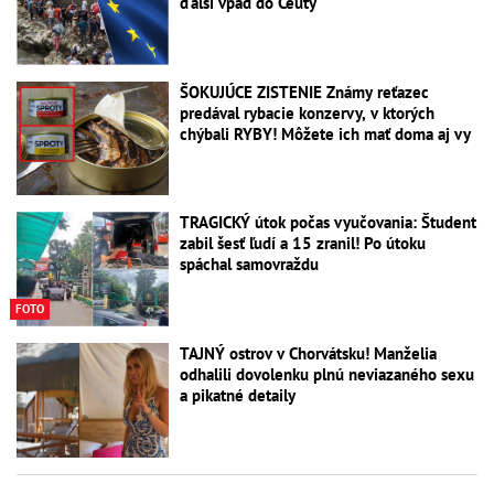
ďalší vpád do Ceuty
ŠOKUJÚCE ZISTENIE Známy reťazec
predával rybacie konzervy, v ktorých
chýbali RYBY! Môžete ich mať doma aj vy
TRAGICKÝ útok počas vyučovania: Študent
zabil šesť ľudí a 15 zranil! Po útoku
spáchal samovraždu
FOTO
TAJNÝ ostrov v Chorvátsku! Manželia
odhalili dovolenku plnú neviazaného sexu
a pikatné detaily