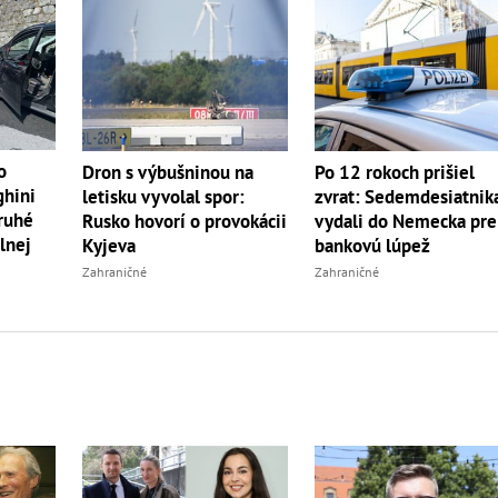
o
Dron s výbušninou na
Po 12 rokoch prišiel
ghini
letisku vyvolal spor:
zvrat: Sedemdesiatnik
druhé
Rusko hovorí o provokácii
vydali do Nemecka pre
lnej
Kyjeva
bankovú lúpež
Zahraničné
Zahraničné