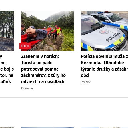
FOTO
y
Zranenie v horách:
Polícia obvinila muža 
íne:
Turista po páde
Kežmarku: Dlhodobé
e boj s
potreboval pomoc
týranie družky a zásah 
r, na
záchranárov, z túry ho
obci
uľník
odviezli na nosidlách
Prešov
Domáce