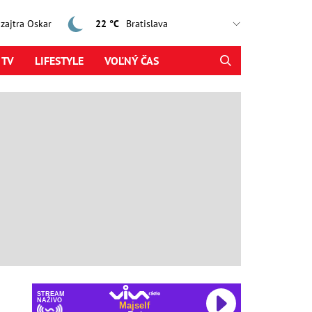
, zajtra Oskar
22 °C
 TV
LIFESTYLE
VOĽNÝ ČAS
STREAM
NAŽIVO
Majself