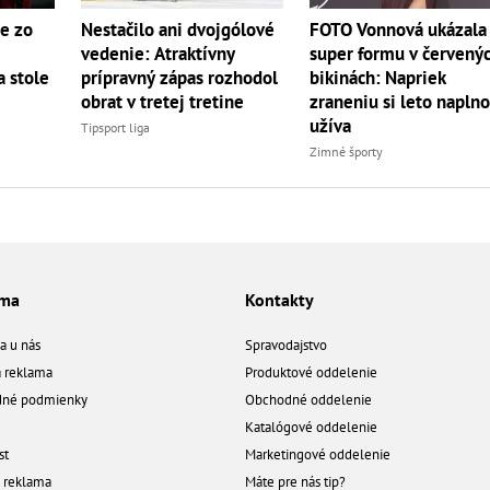
e zo
Nestačilo ani dvojgólové
FOTO Vonnová ukázala
vedenie: Atraktívny
super formu v červený
 stole
prípravný zápas rozhodol
bikinách: Napriek
obrat v tretej tretine
zraneniu si leto napln
užíva
Tipsport liga
Zimné športy
ama
Kontakty
a u nás
Spravodajstvo
á reklama
Produktové oddelenie
né podmienky
Obchodné oddelenie
Katalógové oddelenie
st
Marketingové oddelenie
a reklama
Máte pre nás tip?