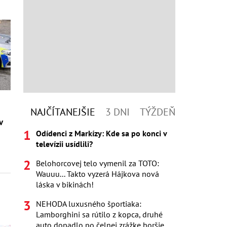
z
NAJČÍTANEJŠIE
3 DNI
TÝŽDEŇ
v
Odídenci z Markízy: Kde sa po konci v
televízii usídlili?
Belohorcovej telo vymenil za TOTO:
Wauuu... Takto vyzerá Hájkova nová
láska v bikinách!
NEHODA luxusného športiaka:
Lamborghini sa rútilo z kopca, druhé
auto dopadlo po čelnej zrážke horšie