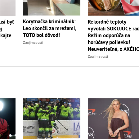
Korytnačka kriminálnik:
sí byť
Rekordné teploty
Leo skončil za mrežami,
j
vyvolali ŠOKUJÚCE rad
TOTO bol dôvod!
akajte
Režim odporúča na
horúčavy polievku!
Zaujímavosti
Neuveriteľné, z AKÉH
zvierata
Zaujímavosti