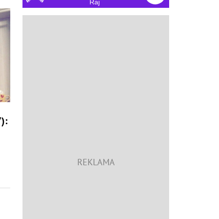
Raj
):
u