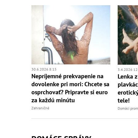
30.6.2026 8:15
3.4.2026 12
Nepríjemné prekvapenie na
Lenka 
dovolenke pri mori: Chcete sa
plavkác
osprchovať? Pripravte si euro
erotick
za každú minútu
tele!
Zahraničné
Domáci prom