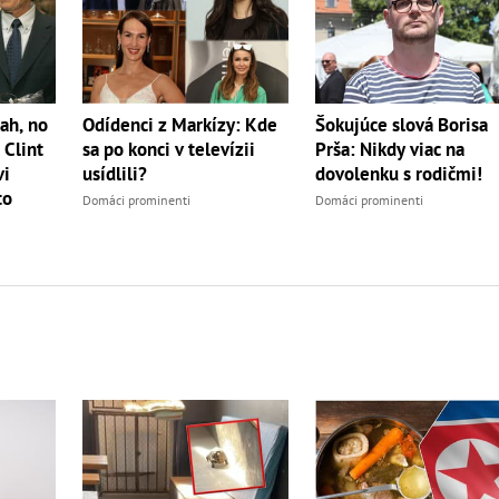
ah, no
Odídenci z Markízy: Kde
Šokujúce slová Borisa
 Clint
sa po konci v televízii
Prša: Nikdy viac na
vi
usídlili?
dovolenku s rodičmi!
to
Domáci prominenti
Domáci prominenti