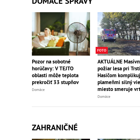
DOMÁCE SPRÁVY
FOTO
AKTUÁLNE Masívn
Pozor na sobotné
požiar lesa pri Trst
horúčavy: V TEJTO
Hasičom komplikuj
oblasti môže teplota
plameňmi silný vieto
prekročiť 33 stupňov
miesto smeruje vrt
Domáce
Domáce
ZAHRANIČNÉ