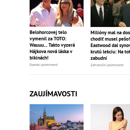
Belohorcovej telo
Milióny mal na dos
vymenil za TOTO:
chodiť musel pešo!
Wauuu... Takto vyzerá
Eastwood dal syno
Hájkova nová láska v
krutú lekciu: Na to
bikinách!
zabudni
Domáci prominenti
Zahraniční prominenti
ZAUJÍMAVOSTI