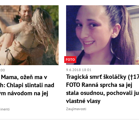
FOTO
9.6.2018 18:01
:00
Tragická smrť školáčky (†17
z Mama, ožeň ma v
FOTO Ranná sprcha sa jej
h: Chlapi slintali nad
stala osudnou, pochovali j
ým návodom na jej
vlastné vlasy
Zaujímavosti
inenti