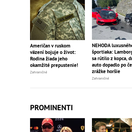
NEHODA luxusnéh
Američan v ruskom
športiaka: Lambor
väzení bojuje o život:
sa rútilo z kopca, 
Rodina žiada jeho
auto dopadlo po če
okamžité prepustenie!
zrážke horšie
Zahraničné
Zahraničné
PROMINENTI