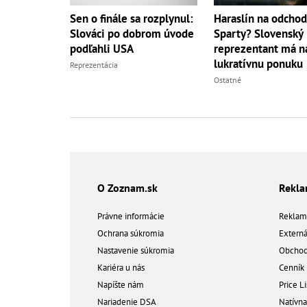
Sen o finále sa rozplynul:
Haraslín na odchod
Slováci po dobrom úvode
Sparty? Slovenský
podľahli USA
reprezentant má na
lukratívnu ponuku
Reprezentácia
Ostatné
O Zoznam.sk
Rekl
Právne informácie
Reklam
Ochrana súkromia
Extern
Nastavenie súkromia
Obchod
Kariéra u nás
Cenník
Napíšte nám
Price Li
Nariadenie DSA
Natívn