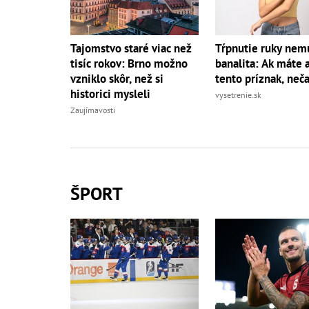
Tajomstvo staré viac než
Tŕpnutie ruky nemu
tisíc rokov: Brno možno
banalita: Ak máte a
vzniklo skôr, než si
tento príznak, neč
historici mysleli
vysetrenie.sk
Zaujímavosti
ŠPORT