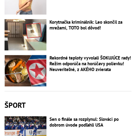
Korytnačka kriminálnik: Leo skončil za
mrežami, TOTO bol dôvod!
Rekordné teploty vyvolali ŠOKUJÚCE rady!
Režim odporúča na horúčavy polievku!
Neuveriteľné, z AKÉHO zvierata
ŠPORT
Sen o finále sa rozplynul: Slováci po
dobrom úvode podľahli USA