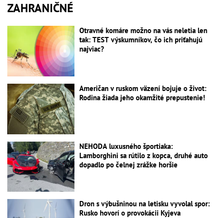
ZAHRANIČNÉ
Otravné komáre možno na vás neletia len
tak: TEST výskumníkov, čo ich priťahujú
najviac?
Američan v ruskom väzení bojuje o život:
Rodina žiada jeho okamžité prepustenie!
NEHODA luxusného športiaka:
Lamborghini sa rútilo z kopca, druhé auto
dopadlo po čelnej zrážke horšie
Dron s výbušninou na letisku vyvolal spor:
Rusko hovorí o provokácii Kyjeva