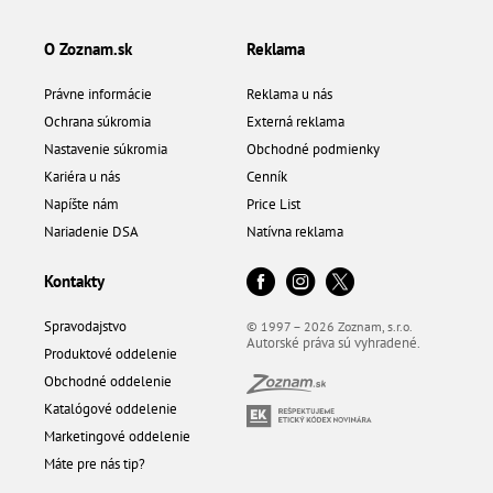
O Zoznam.sk
Reklama
Právne informácie
Reklama u nás
Ochrana súkromia
Externá reklama
Nastavenie súkromia
Obchodné podmienky
Kariéra u nás
Cenník
Napíšte nám
Price List
Nariadenie DSA
Natívna reklama
Kontakty
Spravodajstvo
© 1997 – 2026 Zoznam, s.r.o.
Autorské práva sú vyhradené.
Produktové oddelenie
Obchodné oddelenie
Katalógové oddelenie
Marketingové oddelenie
Máte pre nás tip?