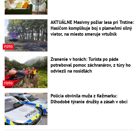
AKTUÁLNE Masívny požiar lesa pri Trstíne:
Hasičom komplikuje boj s plameňmi silný
vietor, na miesto smeruje vrtuľník
FOTO
Zranenie v horách: Turista po páde
potreboval pomoc záchranárov, z túry ho
odviezli na nosidlách
FOTO
Polícia obvinila muža z Kežmarku:
Dlhodobé týranie družky a zásah v obci