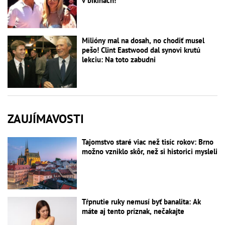
v bikinách!
Milióny mal na dosah, no chodiť musel
pešo! Clint Eastwood dal synovi krutú
lekciu: Na toto zabudni
ZAUJÍMAVOSTI
Tajomstvo staré viac než tisíc rokov: Brno
možno vzniklo skôr, než si historici mysleli
Tŕpnutie ruky nemusí byť banalita: Ak
máte aj tento príznak, nečakajte