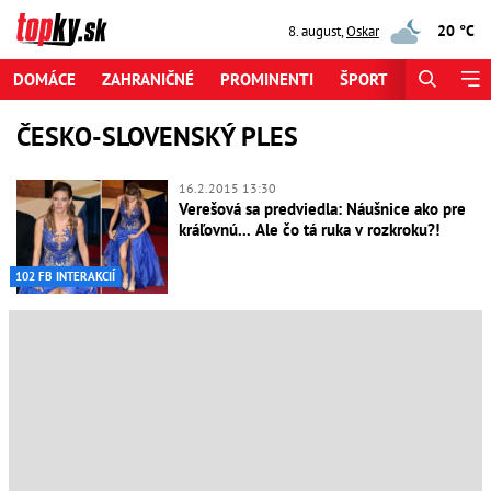
20 °C
8. august
,
Oskar
DOMÁCE
ZAHRANIČNÉ
PROMINENTI
ŠPORT
ZAUJÍMAV
ČESKO-SLOVENSKÝ PLES
16.2.2015 13:30
Verešová sa predviedla: Náušnice ako pre
kráľovnú... Ale čo tá ruka v rozkroku?!
102 FB INTERAKCIÍ