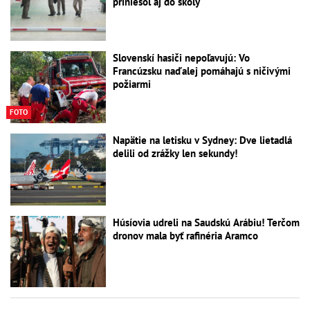
priniesol aj do školy
Slovenskí hasiči nepoľavujú: Vo
Francúzsku naďalej pomáhajú s ničivými
požiarmi
FOTO
Napätie na letisku v Sydney: Dve lietadlá
delili od zrážky len sekundy!
Húsíovia udreli na Saudskú Arábiu! Terčom
dronov mala byť rafinéria Aramco