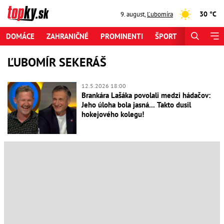
30 °C
9. august
,
Ľubomíra
DOMÁCE
ZAHRANIČNÉ
PROMINENTI
ŠPORT
ZAUJÍMAV
ĽUBOMÍR SEKERÁŠ
12.5.2026 18:00
Brankára Lašáka povolali medzi hádačov:
Jeho úloha bola jasná... Takto dusil
hokejového kolegu!