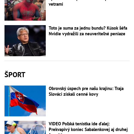
vetrami
Toto je suma za jednu bundu? Kúsok šéfa
Nvidie vydražili za neuveriteľné peniaze
ŠPORT
Obrovský úspech pre našu krajinu: Traja
Slováci získali cenné kovy
VIDEO Poľská tenistka ide ďalej:
Prekvapivý koniec Sabalenkovej aj druhej