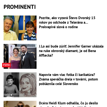
PROMINENTI
Pozrite, ako vyzerá Števo Dvorský 15
rokov po odchode z Telerána a...
Prekvapivé slová o rodine
J.Lo asi bude zúriť: Jennifer Garner ukázala
na ruke obrovský diamant, je od Bena
Afflecka?
FOTO
Napovie vám viac fotka či karikatúra?
Známa speváčka drela v továrni, potom
pobláznila celé Slovensko
Dcéra Heidi Klum odhalila, čo ju desilo