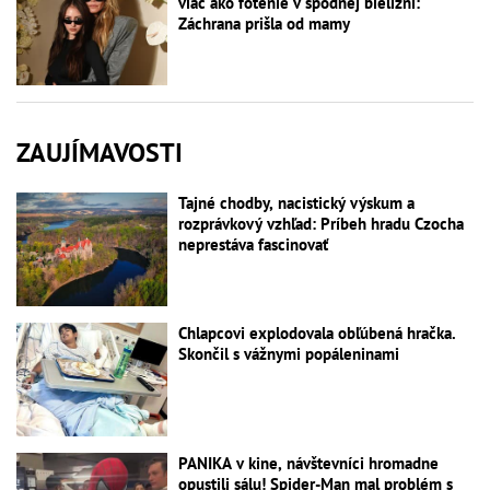
viac ako fotenie v spodnej bielizni:
Záchrana prišla od mamy
ZAUJÍMAVOSTI
Tajné chodby, nacistický výskum a
rozprávkový vzhľad: Príbeh hradu Czocha
neprestáva fascinovať
Chlapcovi explodovala obľúbená hračka.
Skončil s vážnymi popáleninami
PANIKA v kine, návštevníci hromadne
opustili sálu! Spider-Man mal problém s