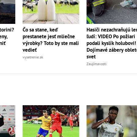
torini?
Čo sa stane, keď
Hasiči nezachraňujú le
eny,
prestanete jesť mliečne
ľudí: VIDEO Po požiari
niť
výrobky? Toto by ste mali
podali kyslík holubovi!
vedieť
Dojímavé zábery oblet
svet
vysetrenie.sk
Zaujímavosti