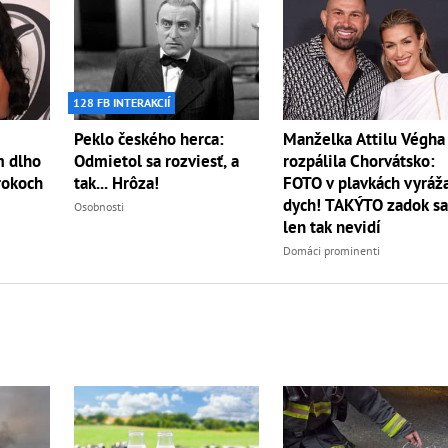
128 FB INTERAKCIÍ
Peklo českého herca:
Manželka Attilu Végha
m dlho
Odmietol sa rozviesť, a
rozpálila Chorvátsko:
 rokoch
tak... Hrôza!
FOTO v plavkách vyráž
dych! TAKÝTO zadok s
Osobnosti
len tak nevidí
Domáci prominenti