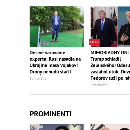
FOTO
Desivé varovanie
MIMORIADNY ONL
experta: Rusi nasadia na
Trump schladil
Ukrajine masy vojakov!
Zelenského! Odesu
Drony nebudú stačiť
zasiahol útok: Odv
Fedorov túži po ná
Zahraničné
Zahraničné
PROMINENTI