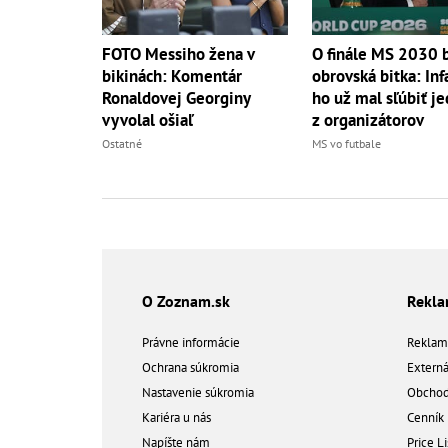
FOTO Messiho žena v
O finále MS 2030 
bikinách: Komentár
obrovská bitka: Inf
Ronaldovej Georginy
ho už mal sľúbiť 
vyvolal ošiaľ
z organizátorov
Ostatné
MS vo futbale
O Zoznam.sk
Rekl
Právne informácie
Reklam
Ochrana súkromia
Extern
Nastavenie súkromia
Obchod
Kariéra u nás
Cenník
Napíšte nám
Price Li