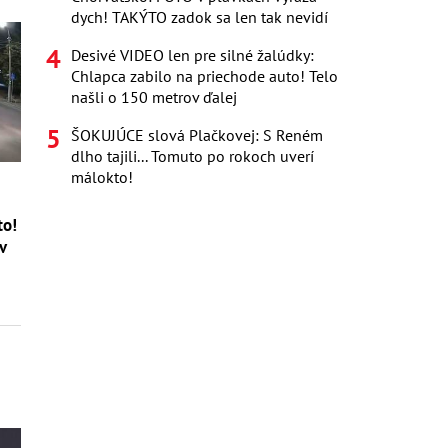
dych! TAKÝTO zadok sa len tak nevidí
Desivé VIDEO len pre silné žalúdky:
Chlapca zabilo na priechode auto! Telo
našli o 150 metrov ďalej
ŠOKUJÚCE slová Plačkovej: S Reném
dlho tajili... Tomuto po rokoch uverí
málokto!
to!
v