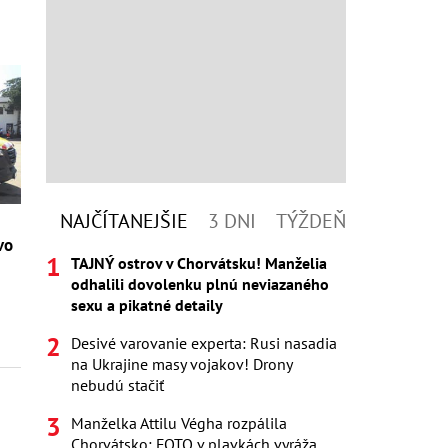
NAJČÍTANEJŠIE
3 DNI
TÝŽDEŇ
vo
TAJNÝ ostrov v Chorvátsku! Manželia
odhalili dovolenku plnú neviazaného
sexu a pikatné detaily
Desivé varovanie experta: Rusi nasadia
na Ukrajine masy vojakov! Drony
nebudú stačiť
Manželka Attilu Végha rozpálila
Chorvátsko: FOTO v plavkách vyráža