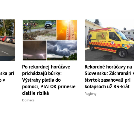
Rekordné horúčavy na
Po rekordnej horúčave
Slovensku: Záchranári 
ska pri
prichádzajú búrky:
štvrtok zasahovali pri
o v
Výstrahy platia do
kolapsoch už 83-krát
polnoci, PIATOK prinesie
ďalšie riziká
Regióny
Domáce