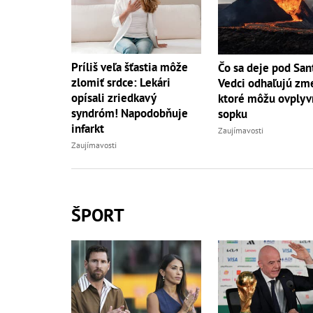
Príliš veľa šťastia môže
Čo sa deje pod San
zlomiť srdce: Lekári
Vedci odhaľujú zm
opísali zriedkavý
ktoré môžu ovplyv
syndróm! Napodobňuje
sopku
infarkt
Zaujímavosti
Zaujímavosti
ŠPORT