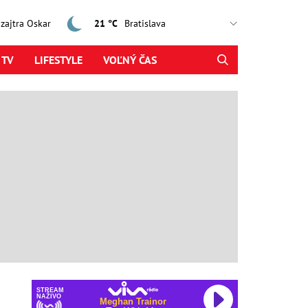
, zajtra Oskar
21 °C
 TV
LIFESTYLE
VOĽNÝ ČAS
STREAM
NAŽIVO
Meghan Trainor