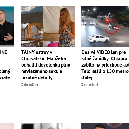
TAJNÝ ostrov v
INE
Desivé VIDEO len pre
Chorvátsku! Manželia
silné žalúdky: Chlapca
odhalili dovolenku plnú
zabilo na priechode au
neviazaného sexu a
olaný
Telo našli o 150 metro
pikatné detaily
vrate
ďalej
Zahraničné
Zahraničné