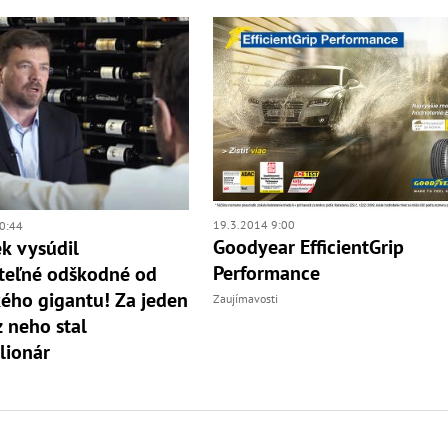
19.3.2014 9:00
0:44
Goodyear EfficientGrip
ek vysúdil
Performance
teľné odškodné od
ého gigantu! Za jeden
Zaujímavosti
z neho stal
lionár