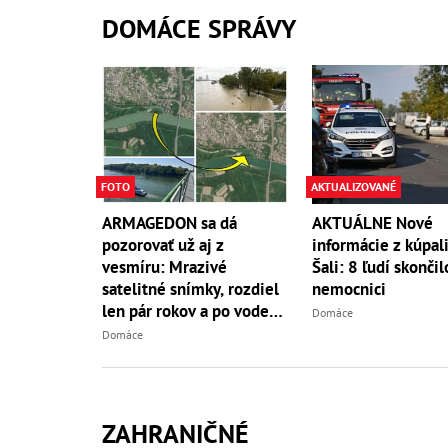
DOMÁCE SPRÁVY
FOTO
AKTUALIZOVANÉ
ARMAGEDON sa dá
AKTUÁLNE Nové
pozorovať už aj z
informácie z kúpali
vesmíru: Mrazivé
Šali: 8 ľudí skončil
satelitné snímky, rozdiel
nemocnici
len pár rokov a po vode
Domáce
ani stopy!
Domáce
ZAHRANIČNÉ