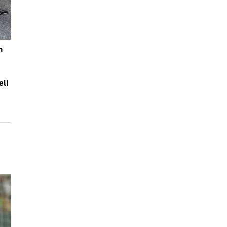
n
eli