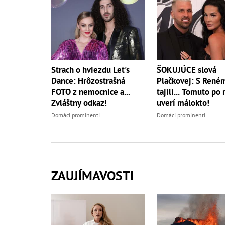
ŠOKUJÚCE slová
Strach o hviezdu Let's
Plačkovej: S René
Dance: Hrôzostrašná
tajili... Tomuto po
FOTO z nemocnice a...
uverí málokto!
Zvláštny odkaz!
Domáci prominenti
Domáci prominenti
ZAUJÍMAVOSTI