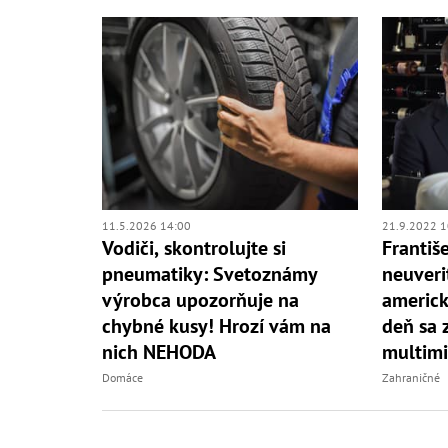
11.5.2026 14:00
21.9.2022 1
Vodiči, skontrolujte si
Františ
pneumatiky: Svetoznámy
neuveri
výrobca upozorňuje na
americk
chybné kusy! Hrozí vám na
deň sa 
nich NEHODA
multimi
Domáce
Zahraničné