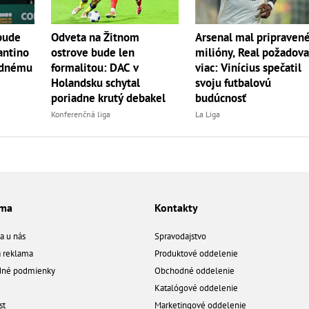
bude
Odveta na Žitnom
Arsenal mal pripraven
antino
ostrove bude len
milióny, Real požadova
jednému
formalitou: DAC v
viac: Vinícius spečatil
Holandsku schytal
svoju futbalovú
poriadne krutý debakel
budúcnosť
Konferenčná liga
La Liga
ama
Kontakty
a u nás
Spravodajstvo
á reklama
Produktové oddelenie
né podmienky
Obchodné oddelenie
Katalógové oddelenie
st
Marketingové oddelenie