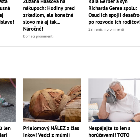
ystá
Zuzana Haasová na
Kaia Gerber a syn
xusná
nákupoch: Hodiny pred
Richarda Gerea spolu:
aj
zrkadlom, ale konečné
Osud ich spojil desaťro
islave!
slovo má aj tak...
po rozvode ich rodičov
Náročné!
Zahraniční prominenti
Domáci prominenti
ú len
Prielomový NÁLEZ z čias
Nespájajte to len s
iari
Inkov! Vedci z múmií
horúčavami! TOTO