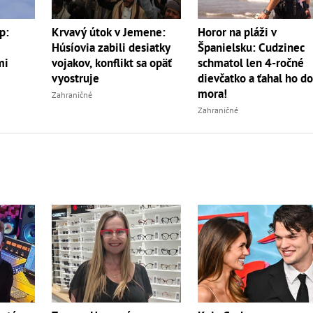
Horor na pláži v
p:
Krvavý útok v Jemene:
Španielsku: Cudzinec
Húsíovia zabili desiatky
schmatol len 4-ročné
mi
vojakov, konflikt sa opäť
dievčatko a ťahal ho d
vyostruje
mora!
Zahraničné
Zahraničné