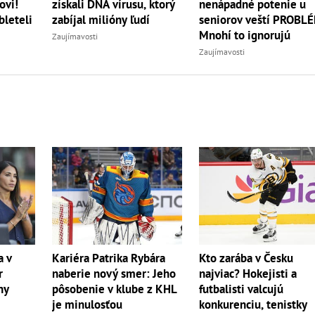
ovi!
získali DNA vírusu, ktorý
nenápadné potenie u
bleteli
zabíjal milióny ľudí
seniorov veští PROBL
Mnohí to ignorujú
Zaujímavosti
Zaujímavosti
a v
Kariéra Patrika Rybára
Kto zarába v Česku
r
naberie nový smer: Jeho
najviac? Hokejisti a
ny
pôsobenie v klube z KHL
futbalisti valcujú
je minulosťou
konkurenciu, tenistky