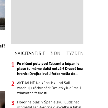
ať!
NAJČÍTANEJŠIE
3 DNI
TÝŽDEŇ
Po ničení pola pod Tatrami a kúpaní v
plese tu máme ďalší nešvár! Drzosť bez
hraníc: Dvojica kvôli fotke vošla do...
AKTUÁLNE Na kúpalisku pri Šali
zasahujú záchranári: Desiatky ľudí mali
zdravotné ťažkosti!
Horor na pláži v Španielsku: Cudzinec
schmatol len 4-ročné dievčatko a ťahal