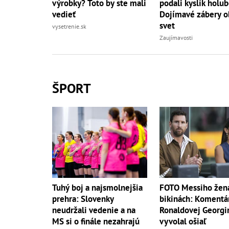
výrobky? Toto by ste mali
podali kyslík holub
vedieť
Dojímavé zábery o
svet
vysetrenie.sk
Zaujímavosti
ŠPORT
Tuhý boj a najsmolnejšia
FOTO Messiho žen
prehra: Slovenky
bikinách: Komentá
neudržali vedenie a na
Ronaldovej Georgi
MS si o finále nezahrajú
vyvolal ošiaľ