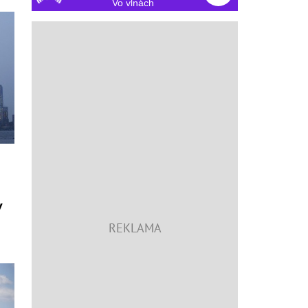
Vo vlnách
v