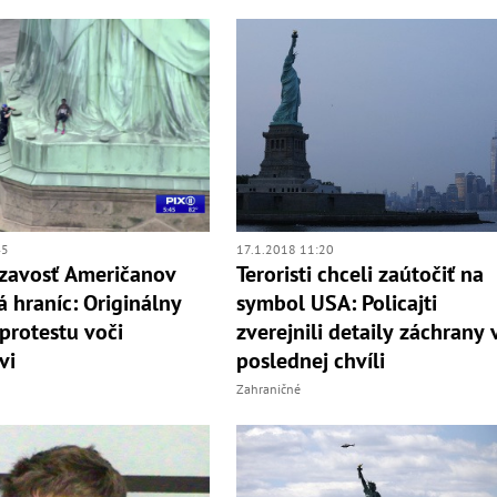
45
17.1.2018 11:20
zavosť Američanov
Teroristi chceli zaútočiť na
 hraníc: Originálny
symbol USA: Policajti
protestu voči
zverejnili detaily záchrany 
vi
poslednej chvíli
Zahraničné