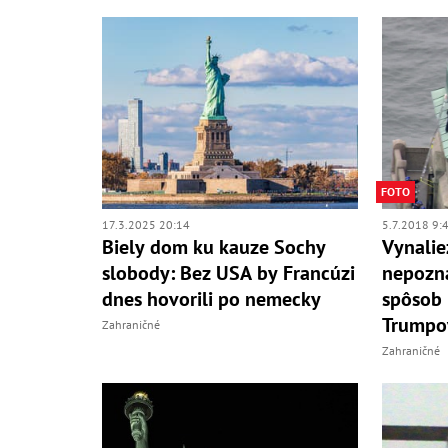
FOTO
17.3.2025 20:14
5.7.2018 9:
Biely dom ku kauze Sochy
Vynalie
slobody: Bez USA by Francúzi
nepozná
dnes hovorili po nemecky
spôsob 
Trumpo
Zahraničné
Zahraničné