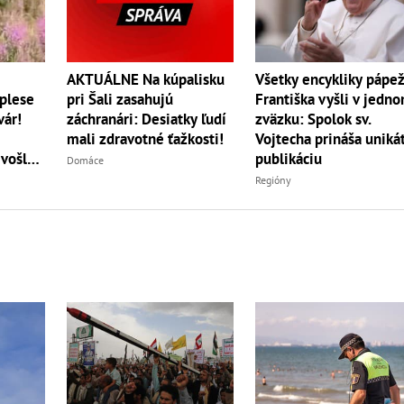
AKTUÁLNE Na kúpalisku
Všetky encykliky pápe
 plese
pri Šali zasahujú
Františka vyšli v jedn
vár!
záchranári: Desiatky ľudí
zväzku: Spolok sv.
mali zdravotné ťažkosti!
Vojtecha prináša uniká
 vošla
publikáciu
Domáce
Regióny