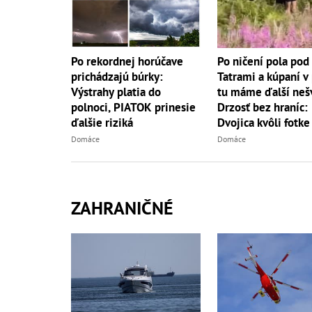
Po ničení pola pod
Po rekordnej horúčave
Tatrami a kúpaní v
prichádzajú búrky:
tu máme ďalší neš
Výstrahy platia do
Drzosť bez hraníc:
polnoci, PIATOK prinesie
Dvojica kvôli fotke
ďalšie riziká
do...
Domáce
Domáce
ZAHRANIČNÉ