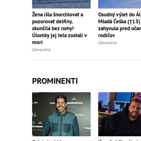
Žena išla šnorchlovať a
Osudný výlet do Ál
pozorovať delfíny,
Mladá Češka (†13)
skončila bez nohy!
zahynula pred oča
Úlomky jej tela zostali v
rodičov
mori
Zahraničné
Zahraničné
PROMINENTI