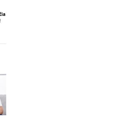
čia
!