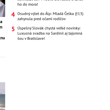
ho do mora!
Osudný výlet do Álp: Mladá Češka (†13)
zahynula pred očami rodičov
ža
om
Úspešný Slovák chystá veľké novinky:
Luxusná svadba na Sardínii aj tajomná
tnu
šou v Bratislave!