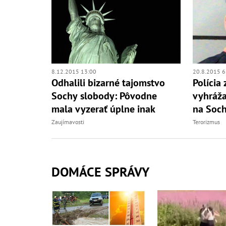
8.12.2015 13:00
20.8.2015 6
Odhalili bizarné tajomstvo
Polícia
Sochy slobody: Pôvodne
vyhráž
mala vyzerať úplne inak
na Soc
Zaujímavosti
Terorizmus
DOMÁCE SPRÁVY