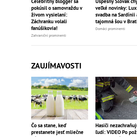
Úspešný Slovák ch
Celebritný blogger sa
veľké novinky: Lu
pokúsil o samovraždu v
svadba na Sardínii 
živom vysielaní:
tajomná šou v Brat
Záchranku volali
fanúšikovia!
Domáci prominenti
Zahraniční prominenti
ZAUJÍMAVOSTI
Čo sa stane, keď
Hasiči nezachraňuj
prestanete jesť mliečne
ľudí: VIDEO Po pož