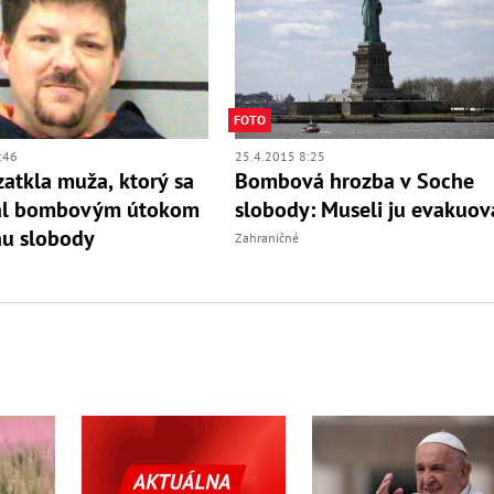
FOTO
:46
25.4.2015 8:25
 zatkla muža, ktorý sa
Bombová hrozba v Soche
al bombovým útokom
slobody: Museli ju evakuov
hu slobody
Zahraničné