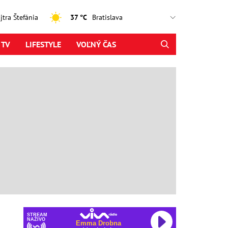
ajtra Štefánia
37 °C
 TV
LIFESTYLE
VOĽNÝ ČAS
STREAM
NAŽIVO
Emma Drobna