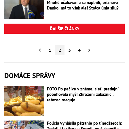
Mnohé očakávania sa naplnili, priznáva
Danko, má to však ale! Stráca únia silu?
ĎALŠIE ČLÁNKY
1
2
3
4
DOMÁCE SPRÁVY
FOTO Po pečive v známej sieti predajní
pobehovala myš! Zhrození zákazníci,
reťazec reaguje
Polícia vyhlásila pátranie po tínedžeroch:
Zmlátili taxikára v Seredi, muž skončil s