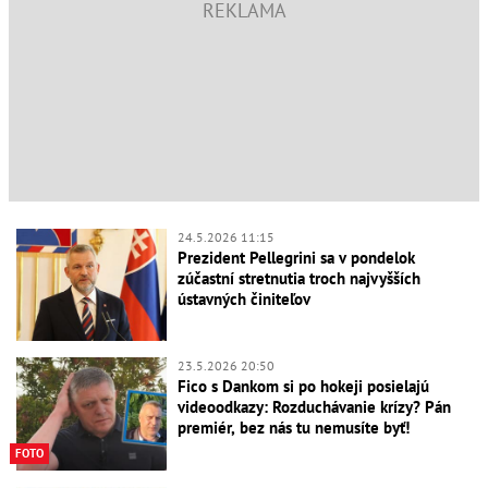
24.5.2026 11:15
Prezident Pellegrini sa v pondelok
zúčastní stretnutia troch najvyšších
ústavných činiteľov
23.5.2026 20:50
Fico s Dankom si po hokeji posielajú
videoodkazy: Rozduchávanie krízy? Pán
premiér, bez nás tu nemusíte byť!
FOTO