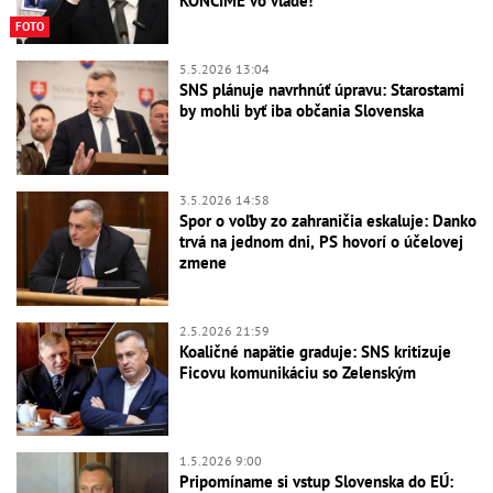
KONČÍME vo vláde!
FOTO
5.5.2026 13:04
SNS plánuje navrhnúť úpravu: Starostami
by mohli byť iba občania Slovenska
3.5.2026 14:58
Spor o voľby zo zahraničia eskaluje: Danko
trvá na jednom dni, PS hovorí o účelovej
zmene
2.5.2026 21:59
Koaličné napätie graduje: SNS kritizuje
Ficovu komunikáciu so Zelenským
1.5.2026 9:00
Pripomíname si vstup Slovenska do EÚ: