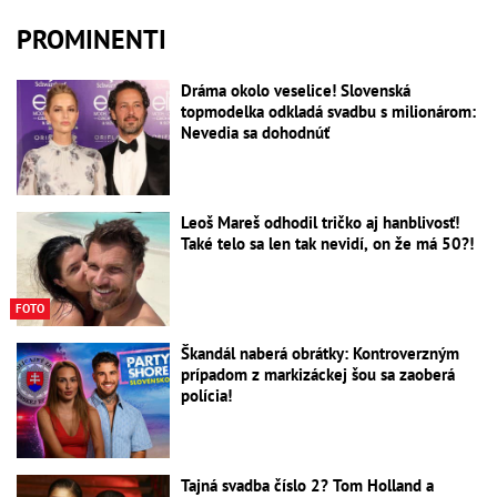
PROMINENTI
Dráma okolo veselice! Slovenská
topmodelka odkladá svadbu s milionárom:
Nevedia sa dohodnúť
Leoš Mareš odhodil tričko aj hanblivosť!
Také telo sa len tak nevidí, on že má 50?!
FOTO
Škandál naberá obrátky: Kontroverzným
prípadom z markizáckej šou sa zaoberá
polícia!
Tajná svadba číslo 2? Tom Holland a