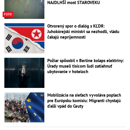
NAJDLHŠÍ most STAROVEKU
FOTO
Otvorený spor o dialóg s KĽDR:
Juhokórejskí ministri sa nezhodli, vládu
čakajú nepríjemnosti
Požiar spôsobil v Berlíne kolaps elektriny:
Úrady museli tisícom ľudí zatiahnuť
ubytovanie v hoteloch
Mobilizácia na sieťach vyvoláva poplach
pre Európsku komisiu: Migranti chystajú
ďalší vpád do Ceuty