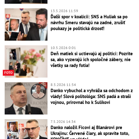
13.5.2026 11:59
Ďalší spor v koalícii: SNS a Huliak sa po
návrhu Smeru stavajú na zadné, zrušiť
poukazy je politická drzosť!
10.5.2026 0:01
Deň matiek si uctievajú aj politici: Pozrite
sa, ako vyzerajú ich spoločné zábery, nie
všetky sa rady fotia!
FOTO
8.5.2026 11:54
Danko vybuchol a vyhráža sa odchodom z
vlády! Slová politológa: SNS padá a straší
vojnou, prirovnal ho k Sulíkovi
7.5.2026 14:34
Danko naložil Ficovi aj Blanárovi pre
Ukrajinu: Červené čiary, ak spravíte toto,