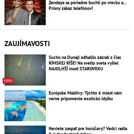
Zendaya sa poriadne buchli po vrecku a...
Prísny zákaz telefónov!
ZAUJÍMAVOSTI
Sucho na Dunaji odhalilo zázrak z čias
RÍMSKEJ RÍŠE! Na svetlo sveta vyšiel
NAJDLHŠÍ most STAROVEKU
FOTO
Európske Maldivy: Týchto 6 miest vám
verne pripomenie exotickú idylku
Neviete zaspať pre horúčavy? Vedci radia