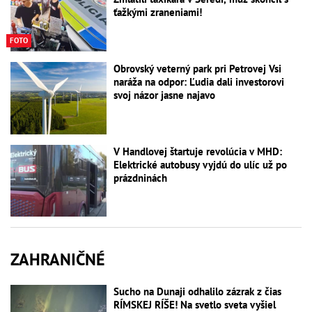
ťažkými zraneniami!
FOTO
Obrovský veterný park pri Petrovej Vsi
naráža na odpor: Ľudia dali investorovi
svoj názor jasne najavo
V Handlovej štartuje revolúcia v MHD:
Elektrické autobusy vyjdú do ulíc už po
prázdninách
ZAHRANIČNÉ
Sucho na Dunaji odhalilo zázrak z čias
RÍMSKEJ RÍŠE! Na svetlo sveta vyšiel