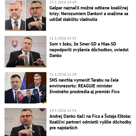
23.5.2026 14:19
Gašpar naznačil možné odtiene koaličnej
krízy: Nerozumiem Dankovi a snažíme sa
udržať stabilitu vládnutia
21.5.2026 15:55
Som v šoku, že Smer-SD a Hlas-SD
nepodporili zvýšenie dôchodkov, uviedol
Danko
21.5.2026 11:29
SNS navrhla vymeniť Tarabu na čele
envirorezortu: REAGUJE minister
životného prostredia aj premiér Fico
19.5.2026 15:54
Andrej Danko tlačí na Fica a Šutaja Eštoka:
Koaliční partneri odmietli vyššie dôchodky
pre najstarších