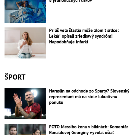
8 jednoduchých trikov
Príliš veľa šťastia môže zlomiť srdce:
Lekári opísali zriedkavý syndróm!
Napodobňuje infarkt
ŠPORT
Haraslín na odchode zo Sparty? Slovenský
reprezentant má na stole lukratívnu
ponuku
FOTO Messiho žena v bikinách: Komentár
Ronaldovej Georginy vyvolal ošiaľ