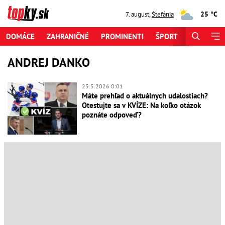
25 °C
7. august
,
Štefánia
DOMÁCE
ZAHRANIČNÉ
PROMINENTI
ŠPORT
ZAUJÍMAV
ANDREJ DANKO
25.5.2026 0:01
Máte prehľad o aktuálnych udalostiach?
Otestujte sa v KVÍZE: Na koľko otázok
poznáte odpoveď?