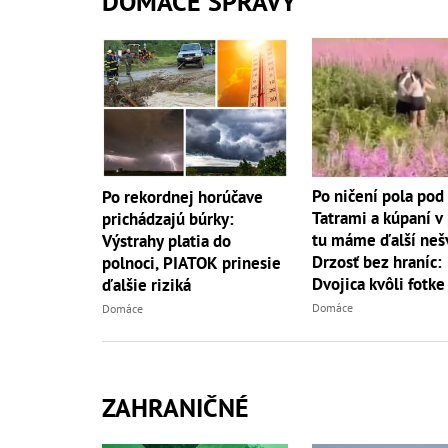
DOMÁCE SPRÁVY
Po ničení pola pod
Po rekordnej horúčave
Tatrami a kúpaní v
prichádzajú búrky:
tu máme ďalší neš
Výstrahy platia do
Drzosť bez hraníc:
polnoci, PIATOK prinesie
Dvojica kvôli fotke
ďalšie riziká
do...
Domáce
Domáce
ZAHRANIČNÉ