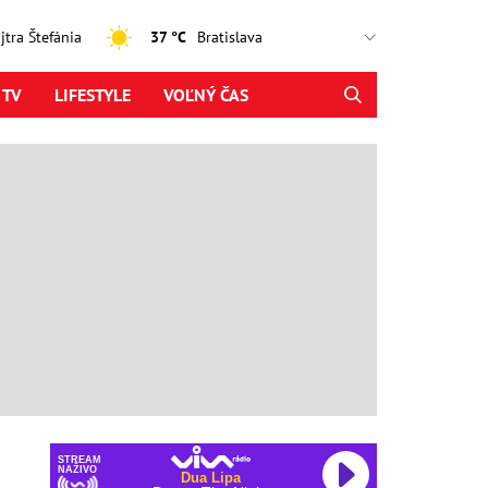
ajtra Štefánia
37 °C
 TV
LIFESTYLE
VOĽNÝ ČAS
STREAM
NAŽIVO
Dua Lipa