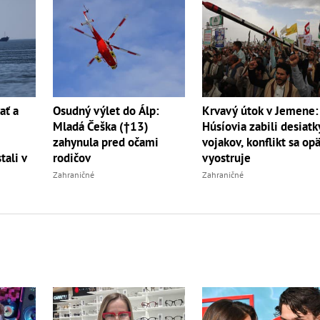
ať a
Osudný výlet do Álp:
Krvavý útok v Jemene:
Mladá Češka (†13)
Húsíovia zabili desiatk
zahynula pred očami
vojakov, konflikt sa op
tali v
rodičov
vyostruje
Zahraničné
Zahraničné