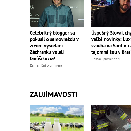
Úspešný Slovák ch
Celebritný blogger sa
veľké novinky: Lu
pokúsil o samovraždu v
svadba na Sardínii 
živom vysielaní:
tajomná šou v Brat
Záchranku volali
fanúšikovia!
Domáci prominenti
Zahraniční prominenti
ZAUJÍMAVOSTI