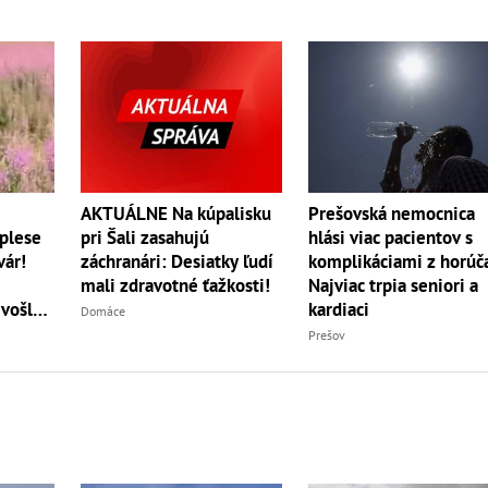
AKTUÁLNE Na kúpalisku
Prešovská nemocnica
 plese
pri Šali zasahujú
hlási viac pacientov s
vár!
záchranári: Desiatky ľudí
komplikáciami z horúč
mali zdravotné ťažkosti!
Najviac trpia seniori a
 vošla
kardiaci
Domáce
Prešov