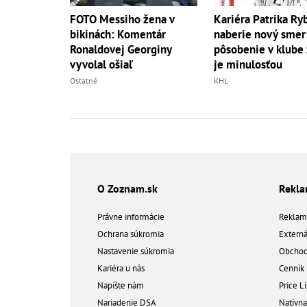
FOTO Messiho žena v
Kariéra Patrika Ry
bikinách: Komentár
naberie nový smer
Ronaldovej Georginy
pôsobenie v klube
vyvolal ošiaľ
je minulosťou
Ostatné
KHL
O Zoznam.sk
Rekl
Právne informácie
Reklam
Ochrana súkromia
Extern
Nastavenie súkromia
Obchod
Kariéra u nás
Cenník
Napíšte nám
Price Li
Nariadenie DSA
Natívn