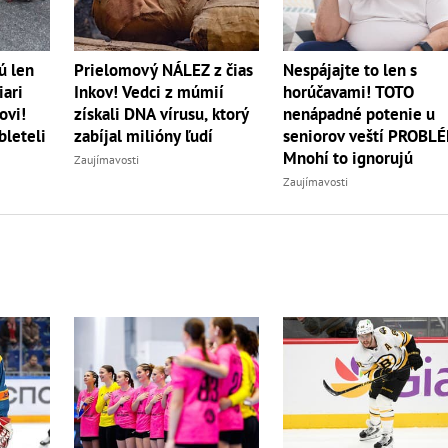
ú len
Prielomový NÁLEZ z čias
Nespájajte to len s
iari
Inkov! Vedci z múmií
horúčavami! TOTO
ovi!
získali DNA vírusu, ktorý
nenápadné potenie u
bleteli
zabíjal milióny ľudí
seniorov veští PROBL
Mnohí to ignorujú
Zaujímavosti
Zaujímavosti