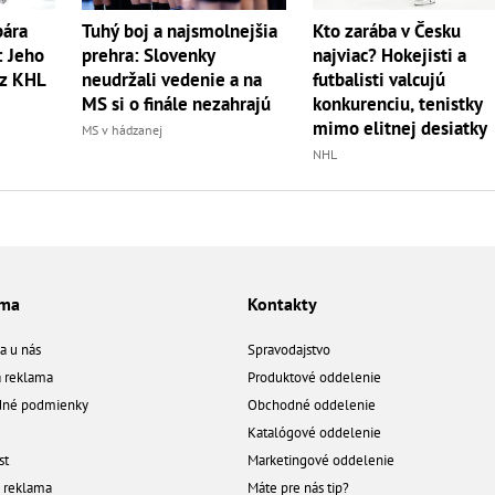
bára
Tuhý boj a najsmolnejšia
Kto zarába v Česku
: Jeho
prehra: Slovenky
najviac? Hokejisti a
 z KHL
neudržali vedenie a na
futbalisti valcujú
MS si o finále nezahrajú
konkurenciu, tenistky
mimo elitnej desiatky
MS v hádzanej
NHL
ama
Kontakty
a u nás
Spravodajstvo
á reklama
Produktové oddelenie
né podmienky
Obchodné oddelenie
Katalógové oddelenie
st
Marketingové oddelenie
a reklama
Máte pre nás tip?