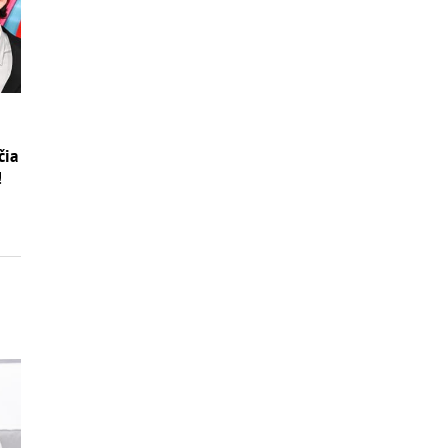
čia
!