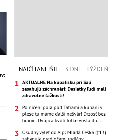
NAJČÍTANEJŠIE
3 DNI
TÝŽDEŇ
av:
AKTUÁLNE Na kúpalisku pri Šali
zasahujú záchranári: Desiatky ľudí mali
zdravotné ťažkosti!
Po ničení pola pod Tatrami a kúpaní v
plese tu máme ďalší nešvár! Drzosť bez
hraníc: Dvojica kvôli fotke vošla do...
Osudný výlet do Álp: Mladá Češka (†13)
zahynula pred očami rodičov