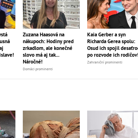
ystá
Zuzana Haasová na
Kaia Gerber a syn
xusná
nákupoch: Hodiny pred
Richarda Gerea spolu:
aj
zrkadlom, ale konečné
Osud ich spojil desaťro
islave!
slovo má aj tak...
po rozvode ich rodičov
Náročné!
Zahraniční prominenti
Domáci prominenti