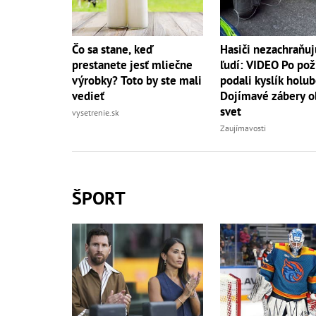
Čo sa stane, keď
Hasiči nezachraňuj
prestanete jesť mliečne
ľudí: VIDEO Po pož
výrobky? Toto by ste mali
podali kyslík holub
vedieť
Dojímavé zábery o
svet
vysetrenie.sk
Zaujímavosti
ŠPORT