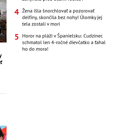
Žena išla šnorchlovať a pozorovať
delfíny, skončila bez nohy! Úlomky jej
tela zostali v mori
Horor na pláži v Španielsku: Cudzinec
schmatol len 4-ročné dievčatko a ťahal
ho do mora!
y
äť