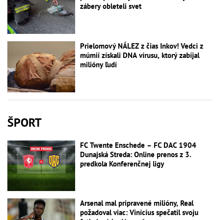
zábery obleteli svet
Prielomový NÁLEZ z čias Inkov! Vedci z
múmií získali DNA vírusu, ktorý zabíjal
milióny ľudí
ŠPORT
FC Twente Enschede – FC DAC 1904
Dunajská Streda: Online prenos z 3.
predkola Konferenčnej ligy
Arsenal mal pripravené milióny, Real
požadoval viac: Vinícius spečatil svoju