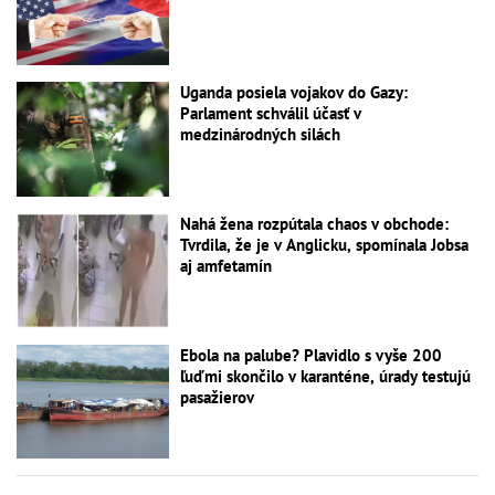
Uganda posiela vojakov do Gazy:
Parlament schválil účasť v
medzinárodných silách
Nahá žena rozpútala chaos v obchode:
Tvrdila, že je v Anglicku, spomínala Jobsa
aj amfetamín
Ebola na palube? Plavidlo s vyše 200
ľuďmi skončilo v karanténe, úrady testujú
pasažierov