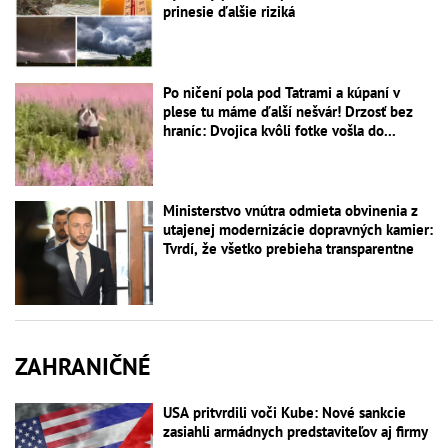
prinesie ďalšie riziká
Po ničení pola pod Tatrami a kúpaní v
plese tu máme ďalší nešvár! Drzosť bez
hraníc: Dvojica kvôli fotke vošla do...
Ministerstvo vnútra odmieta obvinenia z
utajenej modernizácie dopravných kamier:
Tvrdí, že všetko prebieha transparentne
ZAHRANIČNÉ
USA pritvrdili voči Kube: Nové sankcie
zasiahli armádnych predstaviteľov aj firmy