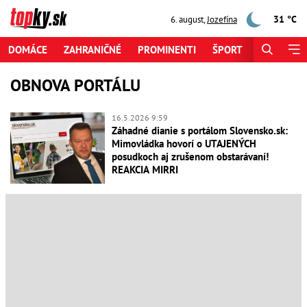
31 °C
6. august
,
Jozefína
DOMÁCE
ZAHRANIČNÉ
PROMINENTI
ŠPORT
ZAUJÍMAV
OBNOVA PORTÁLU
16.5.2026 9:59
Záhadné dianie s portálom Slovensko.sk:
Mimovládka hovorí o UTAJENÝCH
posudkoch aj zrušenom obstarávaní!
REAKCIA MIRRI