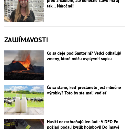
pred zrkadlom, ale konečné slovo má aj
tak... Náročné!
ZAUJÍMAVOSTI
Čo sa deje pod Santorini? Vedci odhaľujú
zmeny, ktoré môžu ovplyvniť sopku
Čo sa stane, keď prestanete jesť mliečne
výrobky? Toto by ste mali vedieť
Hasiči nezachraňujú len ľudí: VIDEO Po
požiari podali kyslík holubovi! Dojímavé