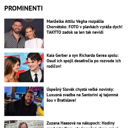
PROMINENTI
Manželka Attilu Végha rozpálila
Chorvátsko: FOTO v plavkách vyráža dych!
TAKÝTO zadok sa len tak nevidí
Kaia Gerber a syn Richarda Gerea spolu:
Osud ich spojil desaťročia po rozvode ich
rodičov!
Úspešný Slovák chystá veľké novinky:
Luxusná svadba na Santorini aj tajomná
šou v Bratislave!
Zuzana Haasová na nákupoch: Hodiny