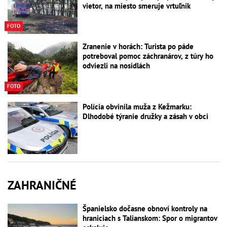
vietor, na miesto smeruje vrtuľník
FOTO
Zranenie v horách: Turista po páde
potreboval pomoc záchranárov, z túry ho
odviezli na nosidlách
FOTO
Polícia obvinila muža z Kežmarku:
Dlhodobé týranie družky a zásah v obci
ZAHRANIČNÉ
Španielsko dočasne obnoví kontroly na
hraniciach s Talianskom: Spor o migrantov