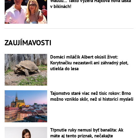
Wauuu... Takto vyzerá Hájkova nová láska
v bikinách!
ZAUJÍMAVOSTI
Domáci miláčik Albert okúsil život:
Korytnačku nezastavil ani záhradný plot,
utiekla do lesa
Tajomstvo staré viac než tisíc rokov: Brno
možno vzniklo skôr, než si historici mysleli
Tŕpnutie ruky nemusí byť banalita: Ak
máte aj tento príznak, nečakajte