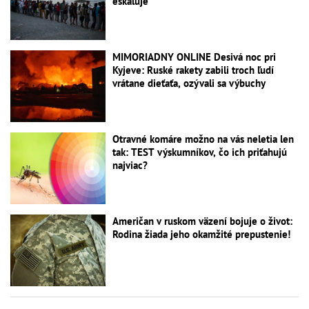
eskaluje
MIMORIADNY ONLINE Desivá noc pri
Kyjeve: Ruské rakety zabili troch ľudí
vrátane dieťaťa, ozývali sa výbuchy
Otravné komáre možno na vás neletia len
tak: TEST výskumníkov, čo ich priťahujú
najviac?
Američan v ruskom väzení bojuje o život:
Rodina žiada jeho okamžité prepustenie!