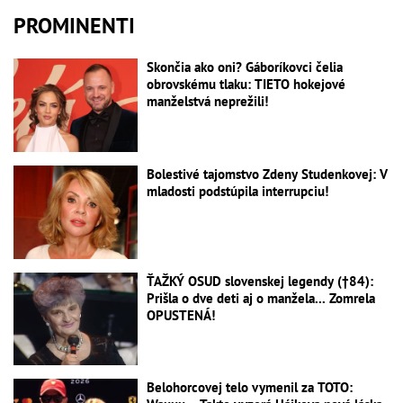
PROMINENTI
Skončia ako oni? Gáboríkovci čelia
obrovskému tlaku: TIETO hokejové
manželstvá neprežili!
Bolestivé tajomstvo Zdeny Studenkovej: V
mladosti podstúpila interrupciu!
ŤAŽKÝ OSUD slovenskej legendy (†84):
Prišla o dve deti aj o manžela... Zomrela
OPUSTENÁ!
Belohorcovej telo vymenil za TOTO: