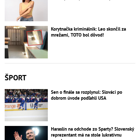
Korytnačka kriminálnik: Leo skončil za
mrežami, TOTO bol dôvod!
ŠPORT
Sen o finále sa rozplynul: Slováci po
dobrom úvode podľahli USA
Haraslín na odchode zo Sparty? Slovenský
reprezentant má na stole lukratívnu