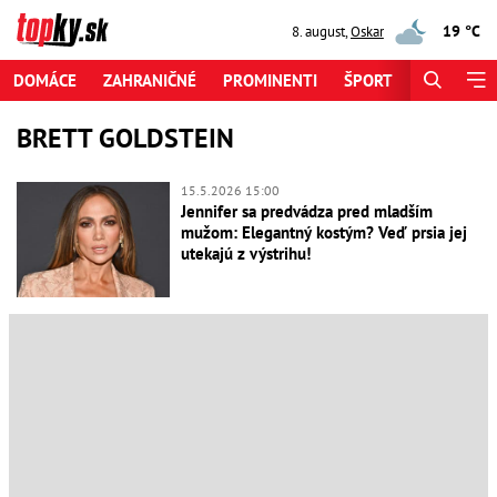
19 °C
8. august
,
Oskar
DOMÁCE
ZAHRANIČNÉ
PROMINENTI
ŠPORT
ZAUJÍMAV
BRETT GOLDSTEIN
15.5.2026 15:00
Jennifer sa predvádza pred mladším
mužom: Elegantný kostým? Veď prsia jej
utekajú z výstrihu!