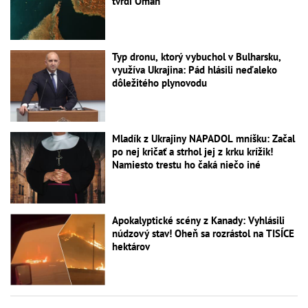
tvrdí Omán
Typ dronu, ktorý vybuchol v Bulharsku,
využíva Ukrajina: Pád hlásili neďaleko
dôležitého plynovodu
Mladík z Ukrajiny NAPADOL mníšku: Začal
po nej kričať a strhol jej z krku krížik!
Namiesto trestu ho čaká niečo iné
Apokalyptické scény z Kanady: Vyhlásili
núdzový stav! Oheň sa rozrástol na TISÍCE
hektárov