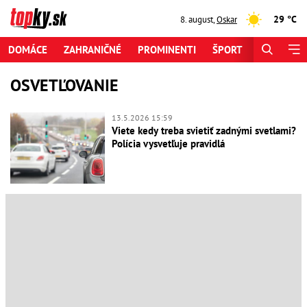
29 °C
8. august
,
Oskar
DOMÁCE
ZAHRANIČNÉ
PROMINENTI
ŠPORT
ZAUJÍMAV
OSVETĽOVANIE
13.5.2026 15:59
Viete kedy treba svietiť zadnými svetlami?
Polícia vysvetľuje pravidlá