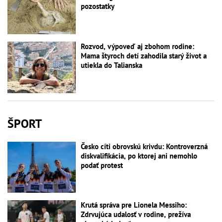
pozostatky
Rozvod, výpoveď aj zbohom rodine:
Mama štyroch detí zahodila starý život a
utiekla do Talianska
ŠPORT
Česko cíti obrovskú krivdu: Kontroverzná
diskvalifikácia, po ktorej ani nemohlo
podať protest
Krutá správa pre Lionela Messiho:
Zdrvujúca udalosť v rodine, prežíva