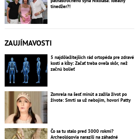
pätnásťročného syna Nikolasa: Ideálny
tínedžer?!
ZAUJÍMAVOSTI
5 najdôležitejších rád ortopéda pre zdravé
kosti a kĺby: Začať treba oveľa skôr, než
začnú bolieť
Zomrela na šesť minút a zažila život po
živote: Smrti sa už nebojím, hovorí Patty
Čo sa tu stalo pred 3000 rokmi?
Archeológovia narazili na záhadné